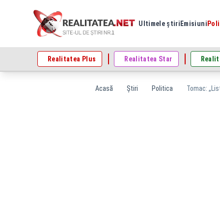
Ultimele știri
Emisiuni
Poli
Realitatea Plus
Realitatea Star
Realit
Acasă
Știri
Politica
Tomac: „List