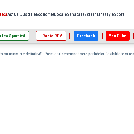
tica
Actual
Justitie
Economie
Locale
Sanatate
Extern
Lifestyle
Sport
atea Sportivă
Radio RFM
Facebook
YouTube
a cu miniștri e definitivă”. Premierul desemnat cere partidelor flexibilitate și re