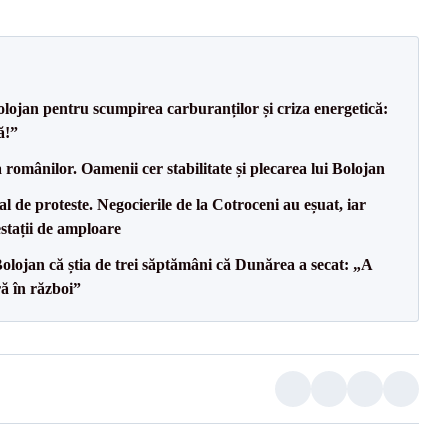
 Bolojan pentru scumpirea carburanților și criza energetică:
ă!”
 românilor. Oamenii cer stabilitate și plecarea lui Bolojan
 de proteste. Negocierile de la Cotroceni au eșuat, iar
estații de amploare
olojan că știa de trei săptămâni că Dunărea a secat: „A
ră în război”