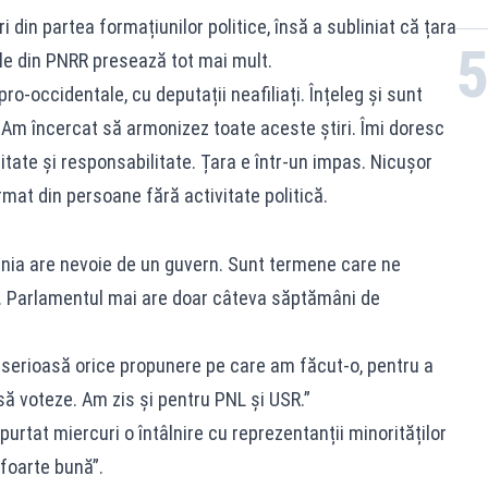
din partea formațiunilor politice, însă a subliniat că țara
ele din PNRR presează tot mai mult.
ro-occidentale, cu deputații neafiliați. Înțeleg și sunt
lor. Am încercat să armonizez toate aceste știri. Îmi doresc
itate și responsabilitate. Țara e într-un impas. Nicușor
rmat din persoane fără activitate politică.
mânia are nevoie de un guvern. Sunt termene care ne
. Parlamentul mai are doar câteva săptămâni de
 serioasă orice propunere pe care am făcut-o, pentru a
 să voteze. Am zis și pentru PNL și USR.”
rtat miercuri o întâlnire cu reprezentanții minorităților
„foarte bună”.