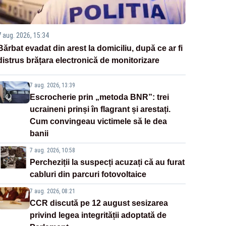
7 aug. 2026, 15:34
Bărbat evadat din arest la domiciliu, după ce ar fi
distrus brățara electronică de monitorizare
7 aug. 2026, 13:39
Escrocherie prin „metoda BNR”: trei
ucraineni prinși în flagrant și arestați.
Cum convingeau victimele să le dea
banii
7 aug. 2026, 10:58
Percheziții la suspecți acuzați că au furat
cabluri din parcuri fotovoltaice
7 aug. 2026, 08:21
CCR discută pe 12 august sesizarea
privind legea integrității adoptată de