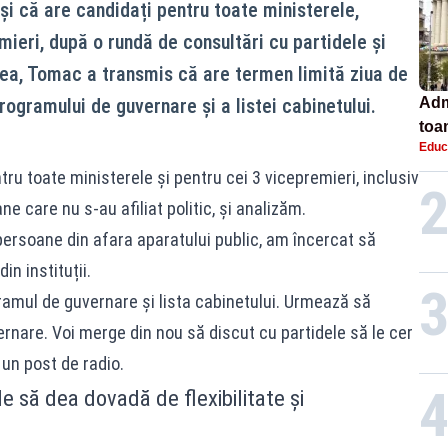
 și că are candidați pentru toate ministerele,
emieri, după o rundă de consultări cu partidele și
nea, Tomac a transmis că are termen limită ziua de
ogramului de guvernare și a listei cabinetului.
Adm
toa
Educ
lice
ntru toate ministerele și pentru cei 3 vicepremieri, inclusiv
 care nu s-au afiliat politic, și analizăm.
ersoane din afara aparatului public, am încercat să
in instituții.
amul de guvernare și lista cabinetului. Urmează să
nare. Voi merge din nou să discut cu partidele să le cer
 un post de radio.
e să dea dovadă de flexibilitate și