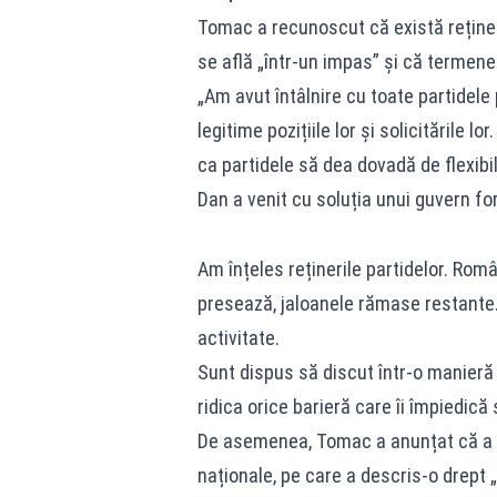
Tomac a recunoscut că există rețineri 
se află „într-un impas” și că termen
„Am avut întâlnire cu toate partidele p
legitime pozițiile lor și solicitările 
ca partidele să dea dovadă de flexibil
Dan a venit cu soluția unui guvern fo
Am înțeles reținerile partidelor. Ro
presează, jaloanele rămase restante
activitate.
Sunt dispus să discut într-o manieră
ridica orice barieră care îi împiedică
De asemenea, Tomac a anunțat că a pu
naționale, pe care a descris-o drept 