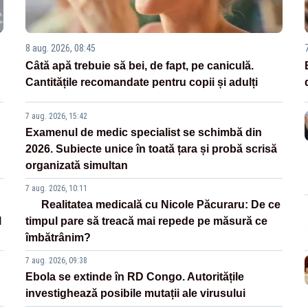
8 aug. 2026, 08:45
Câtă apă trebuie să bei, de fapt, pe caniculă.
Cantitățile recomandate pentru copii și adulți
7 aug. 2026, 15:42
Examenul de medic specialist se schimbă din
2026. Subiecte unice în toată țara și probă scrisă
organizată simultan
7 aug. 2026, 10:11
Realitatea medicală cu Nicole Păcuraru: De ce
l
timpul pare să treacă mai repede pe măsură ce
îmbătrânim?
7 aug. 2026, 09:38
Ebola se extinde în RD Congo. Autoritățile
investighează posibile mutații ale virusului