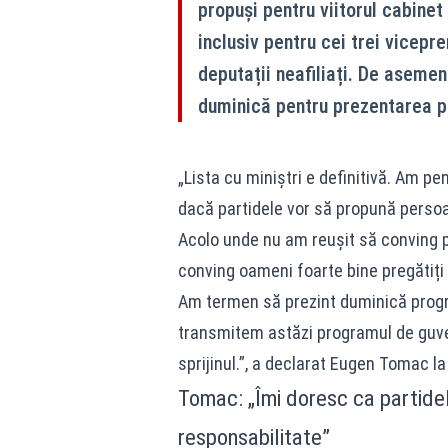
propuși pentru viitorul cabinet
inclusiv pentru cei trei vicepr
deputații neafiliați. De aseme
duminică pentru prezentarea pr
„Lista cu miniștri e definitivă. Am pe
dacă partidele vor să propună persoane
Acolo unde nu am reușit să conving p
conving oameni foarte bine pregătiți d
Am termen să prezint duminică progr
transmitem astăzi programul de guver
sprijinul.”, a declarat Eugen Tomac la
Tomac: „Îmi doresc ca partidel
responsabilitate”