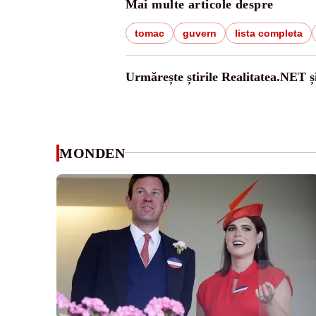
Mai multe articole despre
tomac
guvern
lista completa
Urmărește știrile Realitatea.NET ș
MONDEN