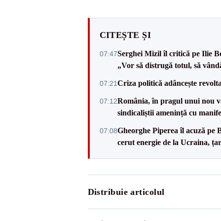
CITEȘTE ȘI
Serghei Mizil îl critică pe Ilie
07:47
„Vor să distrugă totul, să vând
Criza politică adâncește revolta
07:21
România, în pragul unui nou val
07:12
sindicaliștii amenință cu manif
Gheorghe Piperea îl acuză pe B
07:08
cerut energie de la Ucraina, ța
Distribuie articolul