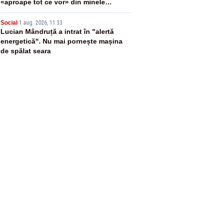
«aproape tot ce vor» din minele
Ucrainei”
5
Social
-
1 aug. 2026, 11:33
Lucian Mândruță a intrat în "alertă
energetică". Nu mai pornește mașina
de spălat seara