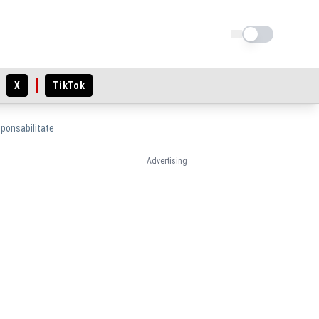
Schimba tema
X
TikTok
sponsabilitate
Advertising