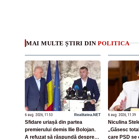
MAI MULTE ȘTIRI DIN
POLITICA
6 aug. 2026, 11:53
Realitatea.NET
6 aug. 2026, 11:39
Sfidare uriașă din partea
Niculina Stel
premierului demis Ilie Bolojan.
„Găsesc total
A refuzat să răspundă despre
care PSD se 