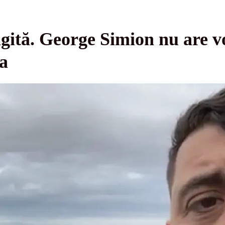
ngită. George Simion nu are vo
na