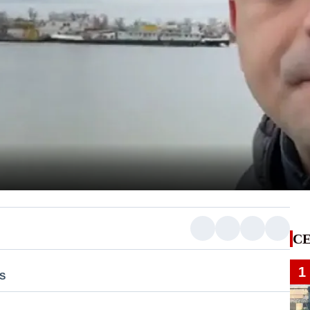
CE
1
US