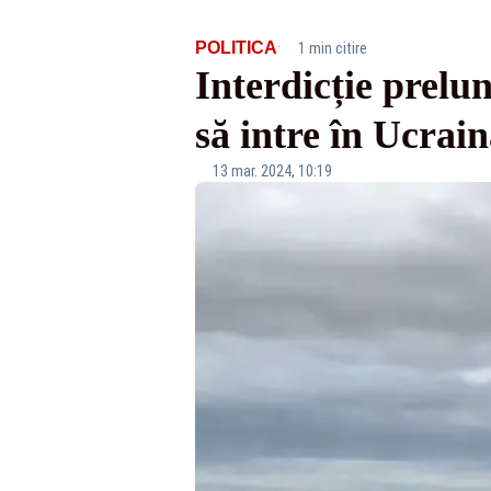
·
POLITICA
1 min citire
Interdicție prelu
să intre în Ucrai
13 mar. 2024, 10:19