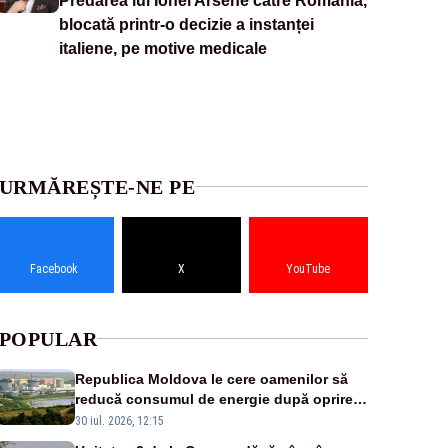
Predarea lui Ionel Arsene către România,
blocată printr-o decizie a instanței
italiene, pe motive medicale
URMĂREȘTE-NE PE
Facebook
X
YouTube
POPULAR
Republica Moldova le cere oamenilor să
reducă consumul de energie după oprirea
reactoarelor de la Cernavodă
30 iul. 2026, 12:15