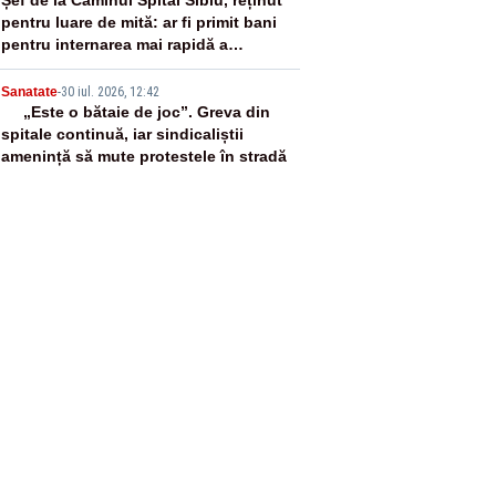
4
pentru luare de mită: ar fi primit bani
pentru internarea mai rapidă a
persoanelor vârstnice
5
Sanatate
-
30 iul. 2026, 12:42
„Este o bătaie de joc”. Greva din
spitale continuă, iar sindicaliștii
amenință să mute protestele în stradă