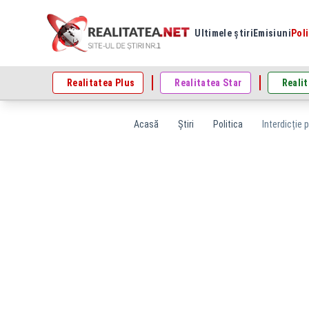
Ultimele știri
Emisiuni
Poli
Realitatea Plus
Realitatea Star
Realit
Acasă
Știri
Politica
Interdicție 