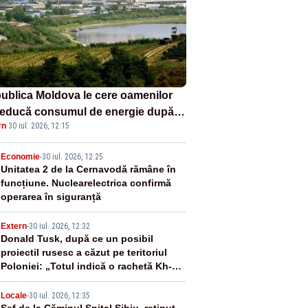
ublica Moldova le cere oamenilor
reducă consumul de energie după
rn
·
30 iul. 2026, 12:15
irea reactoarelor de la Cernavodă
2
Economie
-
30 iul. 2026, 12:25
Unitatea 2 de la Cernavodă rămâne în
funcțiune. Nuclearelectrica confirmă
operarea în siguranță
3
Extern
-
30 iul. 2026, 12:32
Donald Tusk, după ce un posibil
proiectil rusesc a căzut pe teritoriul
Poloniei: „Totul indică o rachetă Kh-
101”
Locale
-
30 iul. 2026, 12:35
Șef de la Căminul Spital Sibiu, reținut