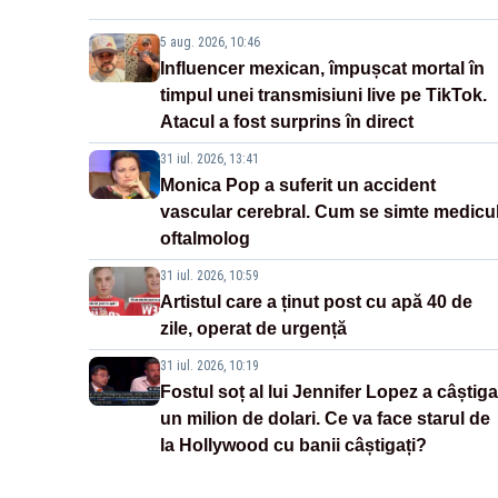
5 aug. 2026, 10:46
Influencer mexican, împușcat mortal în
timpul unei transmisiuni live pe TikTok.
Atacul a fost surprins în direct
31 iul. 2026, 13:41
Monica Pop a suferit un accident
vascular cerebral. Cum se simte medicu
oftalmolog
31 iul. 2026, 10:59
Artistul care a ținut post cu apă 40 de
zile, operat de urgență
31 iul. 2026, 10:19
Fostul soț al lui Jennifer Lopez a câștiga
un milion de dolari. Ce va face starul de
la Hollywood cu banii câștigați?