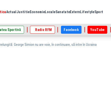
tica
Actual
Justitie
Economie
Locale
Sanatate
Extern
Lifestyle
Sport
atea Sportivă
Radio RFM
Facebook
YouTube
prelungită. George Simion nu are voie, în continuare, să intre în Ucraina