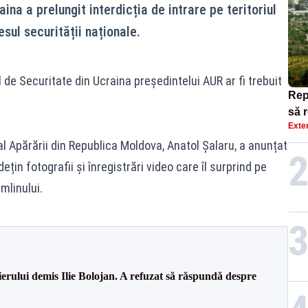
ina a prelungit interdicția de intrare pe teritoriul
resul securității naționale.
l de Securitate din Ucraina președintelui AUR ar fi trebuit
Rep
să 
Exte
opr
 al Apărării din Republica Moldova, Anatol Șalaru, a anunțat
ețin fotografii și înregistrări video care îl surprind pe
emlinului.
erului demis Ilie Bolojan. A refuzat să răspundă despre