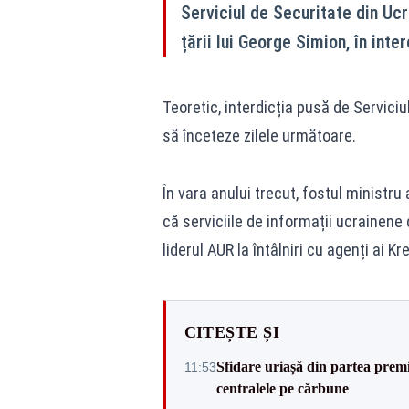
Serviciul de Securitate din Ucra
țării lui George Simion, în inte
Teoretic, interdicția pusă de Serviciu
să înceteze zilele următoare.
În vara anului trecut, fostul ministru
că serviciile de informații ucrainene d
liderul AUR la întâlniri cu agenți ai Kr
CITEȘTE ȘI
Sfidare uriașă din partea premi
11:53
centralele pe cărbune