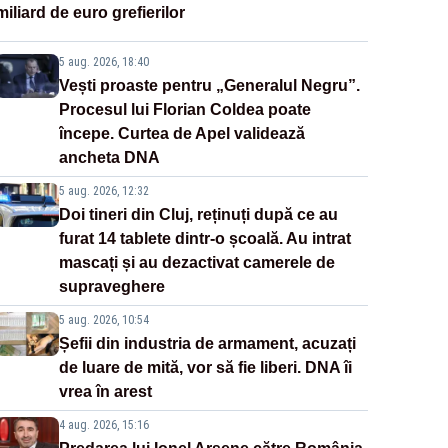
miliard de euro grefierilor
5 aug. 2026, 18:40
Vești proaste pentru „Generalul Negru”.
Procesul lui Florian Coldea poate
începe. Curtea de Apel validează
ancheta DNA
5 aug. 2026, 12:32
Doi tineri din Cluj, reținuți după ce au
furat 14 tablete dintr-o școală. Au intrat
mascați și au dezactivat camerele de
supraveghere
5 aug. 2026, 10:54
Șefii din industria de armament, acuzați
de luare de mită, vor să fie liberi. DNA îi
vrea în arest
4 aug. 2026, 15:16