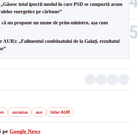
 „Găsesc total ipocrit modul în care PSD se comportă acum
tralelor energetice pe cărbune”
 că nu propune un nume de prim-ministru, așa cum
lor AUR): „Falimentul combinatului de la Galați, rezultatul
se”
on
ucraina
aur
lider AUR
i pe
Google News