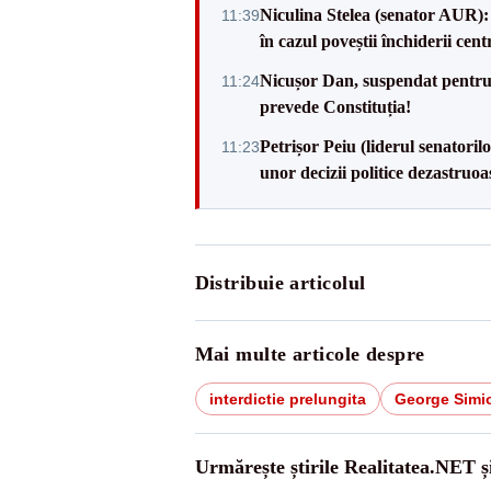
Niculina Stelea (senator AUR):
11:39
în cazul poveștii închiderii cen
Nicușor Dan, suspendat pentru
11:24
prevede Constituția!
Petrișor Peiu (liderul senatori
11:23
unor decizii politice dezastruoa
Distribuie articolul
Mai multe articole despre
interdictie prelungita
George Simi
Urmărește știrile Realitatea.NET ș