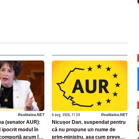
Realitatea.NET
6 aug. 2026, 11:24
Realitatea.NET
ea (senator AUR):
Nicușor Dan, suspendat pentru
 ipocrit modul în
că nu propune un nume de
comportă acum în
prim-ministru, așa cum prevede