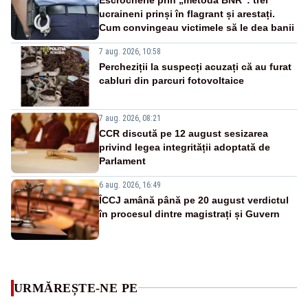
ucraineni prinși în flagrant și arestați.
Cum convingeau victimele să le dea banii
7 aug. 2026, 10:58
Percheziții la suspecți acuzați că au furat
cabluri din parcuri fotovoltaice
7 aug. 2026, 08:21
CCR discută pe 12 august sesizarea
privind legea integrității adoptată de
Parlament
6 aug. 2026, 16:49
ÎCCJ amână până pe 20 august verdictul
în procesul dintre magistrați și Guvern
URMĂREȘTE-NE PE