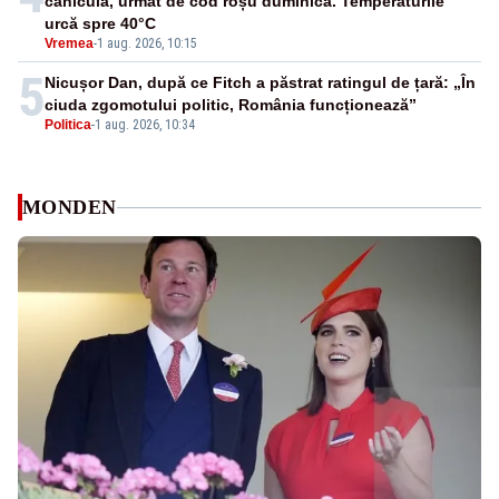
caniculă, urmat de cod roșu duminică. Temperaturile
urcă spre 40°C
Vremea
-
1 aug. 2026, 10:15
5
Nicușor Dan, după ce Fitch a păstrat ratingul de țară: „În
ciuda zgomotului politic, România funcționează”
Politica
-
1 aug. 2026, 10:34
MONDEN