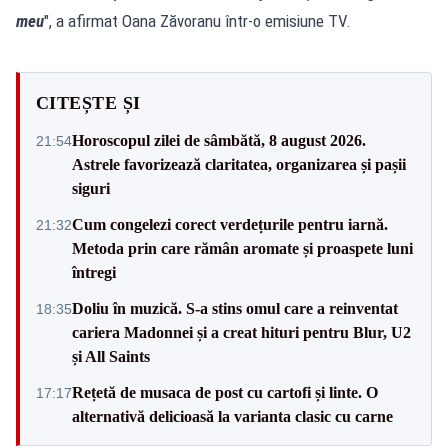
meu
", a afirmat Oana Zăvoranu într-o emisiune TV.
CITEȘTE ȘI
Horoscopul zilei de sâmbătă, 8 august 2026.
21:54
Astrele favorizează claritatea, organizarea și pașii
siguri
Cum congelezi corect verdețurile pentru iarnă.
21:32
Metoda prin care rămân aromate și proaspete luni
întregi
Doliu în muzică. S-a stins omul care a reinventat
18:35
cariera Madonnei și a creat hituri pentru Blur, U2
și All Saints
Rețetă de musaca de post cu cartofi și linte. O
17:17
alternativă delicioasă la varianta clasic cu carne