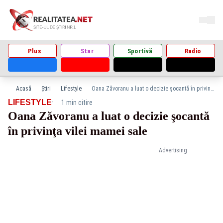
Plus
Star
Sportivă
Radio
Acasă
Știri
Lifestyle
Oana Zăvoranu a luat o decizie şocantă în privinţa vilei mamei sale
·
LIFESTYLE
1 min citire
Oana Zăvoranu a luat o decizie şocantă
în privinţa vilei mamei sale
Advertising