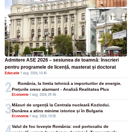
Admitere ASE 2026 – sesiunea de toamnă: înscrieri
pentru programele de licență, masterat și doctorat
Educatie
·
1 aug. 2026, 10:45
2
România, la limita tehnică a importurilor de energie.
Prețurile cresc alarmant - Analiză Realitatea Plus
Economie
-
1 aug. 2026, 09:46
3
Măsuri de urgență la Centrala nucleară Kozlodui.
Dunărea a atins minime istorice și în Bulgaria
Economie
-
1 aug. 2026, 10:05
4
Valul de foc lovește România: cod portocaliu de