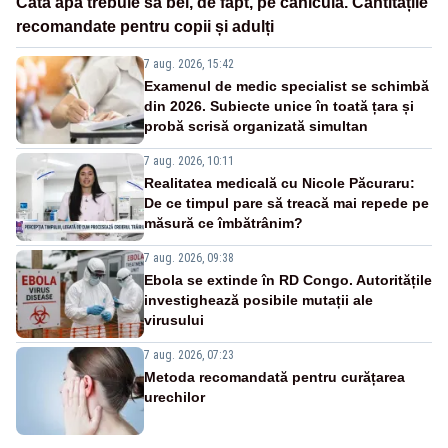
Câtă apă trebuie să bei, de fapt, pe caniculă. Cantitățile
recomandate pentru copii și adulți
7 aug. 2026, 15:42
Examenul de medic specialist se schimbă
din 2026. Subiecte unice în toată țara și
probă scrisă organizată simultan
7 aug. 2026, 10:11
Realitatea medicală cu Nicole Păcuraru:
De ce timpul pare să treacă mai repede pe
măsură ce îmbătrânim?
7 aug. 2026, 09:38
Ebola se extinde în RD Congo. Autoritățile
investighează posibile mutații ale
virusului
7 aug. 2026, 07:23
Metoda recomandată pentru curățarea
urechilor