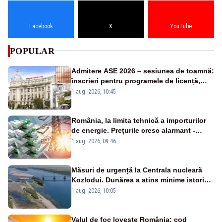
Facebook
X
YouTube
POPULAR
Admitere ASE 2026 – sesiunea de toamnă:
înscrieri pentru programele de licență,
masterat și doctorat
1 aug. 2026, 10:45
România, la limita tehnică a importurilor
de energie. Prețurile cresc alarmant -
Analiză Realitatea Plus
1 aug. 2026, 09:46
Măsuri de urgență la Centrala nucleară
Kozlodui. Dunărea a atins minime istorice
și în Bulgaria
1 aug. 2026, 10:05
Valul de foc lovește România: cod