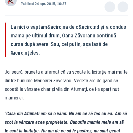
Publicat:
24 apr. 2015, 10:37
La nici o săptăm&acirc;nă de c&acirc;nd şi-a condus
mama pe ultimul drum, Oana Zăvoranu continuă
cursa după avere. Sau, cel puţin, aşa lasă de
&icirc;nţeles.
Joi seară, bruneta a afirmat că va scoate la licitaţie mai multe
dintre bunurile Mărioarei Zăvoranu. Vedeta are de gând să
scoată la vânzare chiar şi vila din Afumaţi, ce i-a aparţinut
mamei ei.
"
Casa din Afumati am să o vând. Nu am ce să fac cu ea. Am să
scot la vânzare acea proprietate. Bunurile mamie mele am să
le scot la licitaţie. Nu am de ce să le pastrez, nu sunt genul