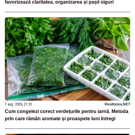
favorizează claritatea, organizarea și pașii siguri
7 aug. 2026, 21:32
Realitatea.NET
Cum congelezi corect verdețurile pentru iarnă. Metoda
prin care rămân aromate și proaspete luni întregi