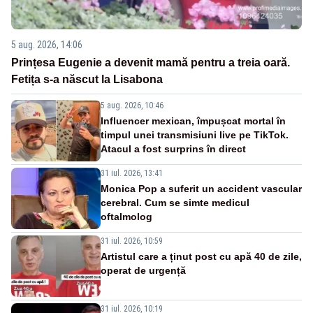
5 aug. 2026, 14:06
Prințesa Eugenie a devenit mamă pentru a treia oară.
Fetița s-a născut la Lisabona
5 aug. 2026, 10:46
Influencer mexican, împușcat mortal în
timpul unei transmisiuni live pe TikTok.
Atacul a fost surprins în direct
31 iul. 2026, 13:41
Monica Pop a suferit un accident vascular
cerebral. Cum se simte medicul
oftalmolog
31 iul. 2026, 10:59
Artistul care a ținut post cu apă 40 de zile,
operat de urgență
31 iul. 2026, 10:19