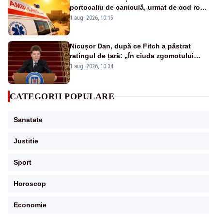
portocaliu de caniculă, urmat de cod roșu
duminică. Temperaturile urcă spre 40°C
1 aug. 2026, 10:15
Nicușor Dan, după ce Fitch a păstrat
ratingul de țară: „În ciuda zgomotului
politic, România funcționează”
1 aug. 2026, 10:34
CATEGORII POPULARE
Sanatate
Justitie
Sport
Horoscop
Economie