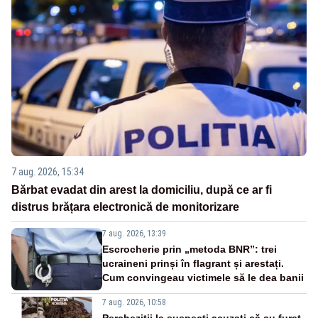
7 aug. 2026, 15:34
Bărbat evadat din arest la domiciliu, după ce ar fi
distrus brățara electronică de monitorizare
7 aug. 2026, 13:39
Escrocherie prin „metoda BNR”: trei
ucraineni prinși în flagrant și arestați.
Cum convingeau victimele să le dea banii
7 aug. 2026, 10:58
Percheziții la suspecți acuzați că au furat