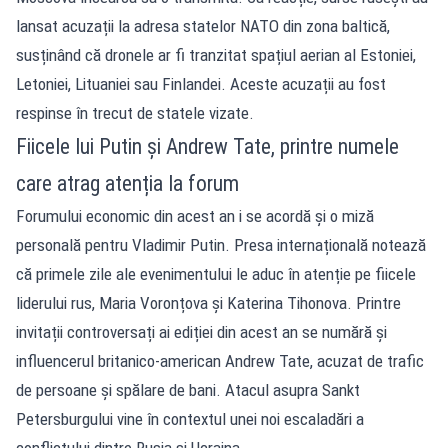
lansat acuzații la adresa statelor NATO din zona baltică,
susținând că dronele ar fi tranzitat spațiul aerian al Estoniei,
Letoniei, Lituaniei sau Finlandei. Aceste acuzații au fost
respinse în trecut de statele vizate.
Fiicele lui Putin și Andrew Tate, printre numele
care atrag atenția la forum
Forumului economic din acest an i se acordă și o miză
personală pentru Vladimir Putin. Presa internațională notează
că primele zile ale evenimentului le aduc în atenție pe fiicele
liderului rus, Maria Voronțova și Katerina Tihonova. Printre
invitații controversați ai ediției din acest an se numără și
influencerul britanico-american Andrew Tate, acuzat de trafic
de persoane și spălare de bani. Atacul asupra Sankt
Petersburgului vine în contextul unei noi escaladări a
conflictului dintre Rusia și Ucraina.