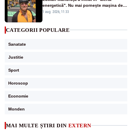
energetică". Nu mai pornește mașina de
spălat seara
1 aug. 2026, 11:33
CATEGORII POPULARE
Sanatate
Justitie
Sport
Horoscop
Economie
Monden
MAI MULTE ȘTIRI DIN
EXTERN