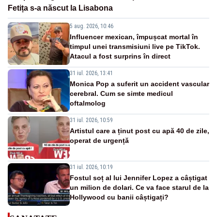
Fetița s-a născut la Lisabona
5 aug. 2026, 10:46
Influencer mexican, împușcat mortal în
timpul unei transmisiuni live pe TikTok.
Atacul a fost surprins în direct
31 iul. 2026, 13:41
Monica Pop a suferit un accident vascular
cerebral. Cum se simte medicul
oftalmolog
31 iul. 2026, 10:59
Artistul care a ținut post cu apă 40 de zile,
operat de urgență
31 iul. 2026, 10:19
Fostul soț al lui Jennifer Lopez a câștigat
un milion de dolari. Ce va face starul de la
Hollywood cu banii câștigați?