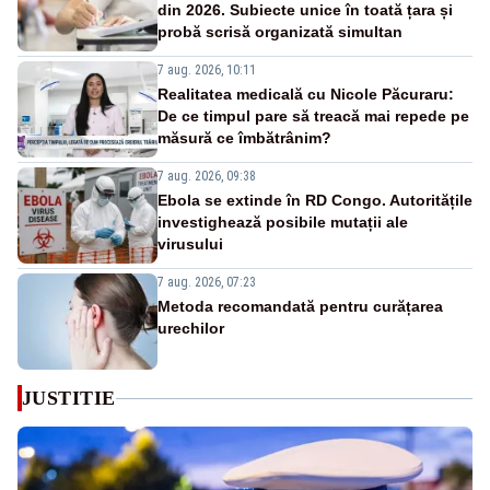
din 2026. Subiecte unice în toată țara și
probă scrisă organizată simultan
7 aug. 2026, 10:11
Realitatea medicală cu Nicole Păcuraru:
De ce timpul pare să treacă mai repede pe
măsură ce îmbătrânim?
7 aug. 2026, 09:38
Ebola se extinde în RD Congo. Autoritățile
investighează posibile mutații ale
virusului
7 aug. 2026, 07:23
Metoda recomandată pentru curățarea
urechilor
JUSTITIE