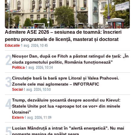
Admitere ASE 2026 – sesiunea de toamnă: înscrieri
pentru programele de licență, masterat și doctorat
Educatie
·
1 aug. 2026, 10:45
2
Nicușor Dan, după ce Fitch a păstrat ratingul de țară: „În
ciuda zgomotului politic, România funcționează”
Politica
-
1 aug. 2026, 10:34
3
Circulație bară la bară spre Litoral și Valea Prahovei.
Zonele cele mai aglomerate – INFOTRAFIC
Social
-
1 aug. 2026, 10:50
4
Trump, dezvăluire șocantă despre acordul cu Kievul:
Statele Unite pot lua «aproape tot ce vor» din minele
Ucrainei”
Extern
-
1 aug. 2026, 11:09
5
Lucian Mândruță a intrat în "alertă energetică". Nu mai
pornește mașina de spălat seara