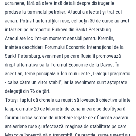
ucrainene, fără să ofere însă detalii despre distrugerile
produse la terminalul petrolier. Atacul a afectat și traficul
aerian. Potrivit autorităților ruse, cel puțin 30 de curse au avut
întârzieri pe aeroportul Pulkovo din Sankt Petersburg.
Atacul are loc într-un moment sensibil pentru Kremlin,
înaintea deschiderii Forumului Economic Internațional de la
Sankt Petersburg, eveniment pe care Rusia îl promovează
drept alternativa sa la Forumul Economic de la Davos. În
acest an, tema principală a forumului este „Dialogul pragmatic
- calea către un viitor stabil”, iar la eveniment sunt așteptate
delegații din 76 de țări.
Totuși, faptul că dronele au reușit să lovească obiective aflate
la aproximativ 20 de kilometri de zona în care se desfășoară
forumul ridică semne de întrebare legate de eficiența apărării
antiaeriene ruse și afectează imaginea de stabilitate pe care
Moscova încearcă să o transmită. Ca reacție, surse rusești au