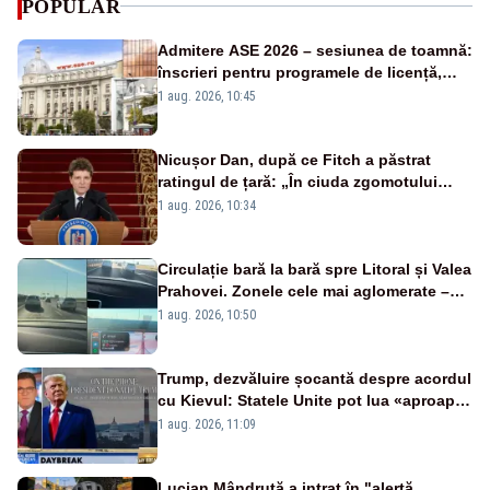
POPULAR
Admitere ASE 2026 – sesiunea de toamnă:
înscrieri pentru programele de licență,
masterat și doctorat
1 aug. 2026, 10:45
Nicușor Dan, după ce Fitch a păstrat
ratingul de țară: „În ciuda zgomotului
politic, România funcționează”
1 aug. 2026, 10:34
Circulație bară la bară spre Litoral și Valea
Prahovei. Zonele cele mai aglomerate –
INFOTRAFIC
1 aug. 2026, 10:50
Trump, dezvăluire șocantă despre acordul
cu Kievul: Statele Unite pot lua «aproape
tot ce vor» din minele Ucrainei”
1 aug. 2026, 11:09
Lucian Mândruță a intrat în "alertă