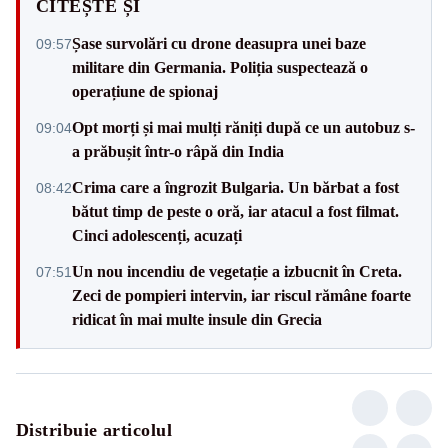
CITEȘTE ȘI
Șase survolări cu drone deasupra unei baze
09:57
militare din Germania. Poliția suspectează o
operațiune de spionaj
Opt morți și mai mulți răniți după ce un autobuz s-
09:04
a prăbușit într-o râpă din India
Crima care a îngrozit Bulgaria. Un bărbat a fost
08:42
bătut timp de peste o oră, iar atacul a fost filmat.
Cinci adolescenți, acuzați
Un nou incendiu de vegetație a izbucnit în Creta.
07:51
Zeci de pompieri intervin, iar riscul rămâne foarte
ridicat în mai multe insule din Grecia
Distribuie articolul