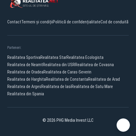
Contact
Termeni și condiții
Politică de confidențialitate
Cod de conduită
Parteneri:
Realitatea Sportiva
Realitatea Star
Realitatea Ecologista
Realitatea de Neamt
Realitatea din USR
Realitatea de Covasna
Realitatea de Oradea
Realitatea de Caras-Severin
Realitatea de Harghita
Realitatea de Constanta
Realitatea de Arad
Realitatea de Arges
Realitatea de Iasi
Realitatea de Satu Mare
Realitatea din Spania
© 2026 PHG Media Invest LLC
Facebook
YouTube
X
TikTok