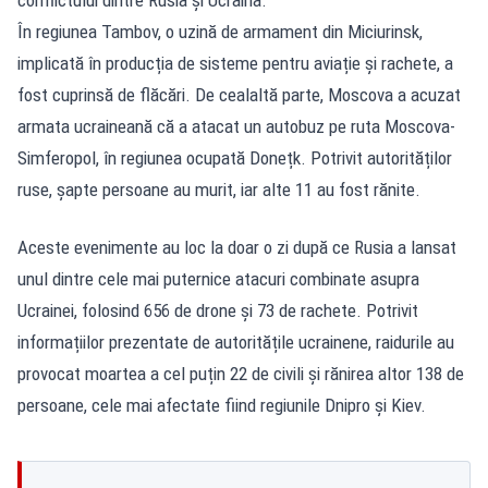
În regiunea Tambov, o uzină de armament din Miciurinsk,
implicată în producția de sisteme pentru aviație și rachete, a
fost cuprinsă de flăcări. De cealaltă parte, Moscova a acuzat
armata ucraineană că a atacat un autobuz pe ruta Moscova-
Simferopol, în regiunea ocupată Donețk. Potrivit autorităților
ruse, șapte persoane au murit, iar alte 11 au fost rănite.
Aceste evenimente au loc la doar o zi după ce Rusia a lansat
unul dintre cele mai puternice atacuri combinate asupra
Ucrainei, folosind 656 de drone și 73 de rachete. Potrivit
informațiilor prezentate de autoritățile ucrainene, raidurile au
provocat moartea a cel puțin 22 de civili și rănirea altor 138 de
persoane, cele mai afectate fiind regiunile Dnipro și Kiev.