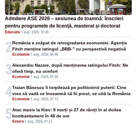
Admitere ASE 2026 – sesiunea de toamnă: înscrieri
pentru programele de licență, masterat și doctorat
Educatie
·
1 aug. 2026, 10:45
2
România a scăpat de retrogradarea economiei. Agenția
Fitch menține ratingul „BBB-” cu perspectivă negativă
Economie
-
1 aug. 2026, 06:48
3
Alexandru Nazare, după menținerea ratingului Fitch: Ne
oferă timp, nu confort
Economie
-
1 aug. 2026, 07:02
4
Traian Băsescu îi torpilează pe politicienii puterii: Cine
vrea să vadă ce înseamnă să fii prost, se uită la România
Economie
-
1 aug. 2026, 07:13
5
Atac masiv la Kiev: 9 morți și 27 de răniți în al doilea
bombardament în 48 de ore
Extern
-
1 aug. 2026, 07:22