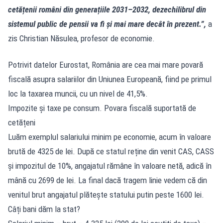
cetățenii români din generațiile 2031–2032, dezechilibrul din
sistemul public de pensii va fi și mai mare decât în prezent.”,
a
zis Christian Năsulea, profesor de economie.
Potrivit datelor Eurostat,
România are cea mai mare povară
fiscală asupra salariilor din Uniunea Europeană, fiind pe primul
loc la taxarea muncii, cu un nivel de 41,5%.
Impozite și taxe pe consum. Povara fiscală suportată de
cetățeni
Luăm exemplul salariului minim pe economie, acum în valoare
brută de 4325 de lei. După ce statul reține din venit CAS, CASS
și impozitul de 10%, angajatul rămâne în valoare netă, adică în
mână cu 2699 de lei. La final dacă tragem linie vedem că din
venitul brut angajatul plătește statului putin peste 1600 lei.
Câți bani dăm la stat?