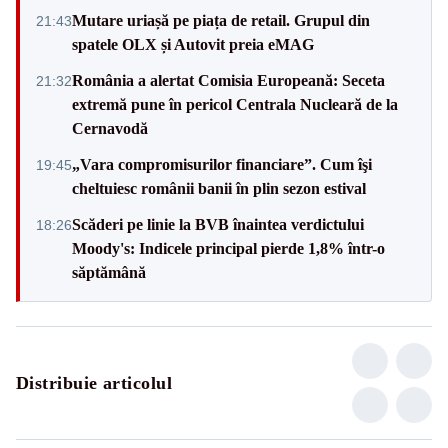
Mutare uriașă pe piața de retail. Grupul din
21:43
spatele OLX și Autovit preia eMAG
România a alertat Comisia Europeană: Seceta
21:32
extremă pune în pericol Centrala Nucleară de la
Cernavodă
„Vara compromisurilor financiare”. Cum îşi
19:45
cheltuiesc românii banii în plin sezon estival
Scăderi pe linie la BVB înaintea verdictului
18:26
Moody's: Indicele principal pierde 1,8% într-o
săptămână
Distribuie articolul