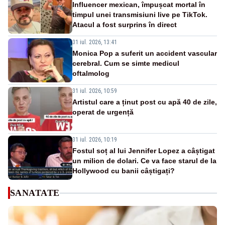
Influencer mexican, împușcat mortal în
timpul unei transmisiuni live pe TikTok.
Atacul a fost surprins în direct
31 iul. 2026, 13:41
Monica Pop a suferit un accident vascular
cerebral. Cum se simte medicul
oftalmolog
31 iul. 2026, 10:59
Artistul care a ținut post cu apă 40 de zile,
operat de urgență
31 iul. 2026, 10:19
Fostul soț al lui Jennifer Lopez a câștigat
un milion de dolari. Ce va face starul de la
Hollywood cu banii câștigați?
SANATATE