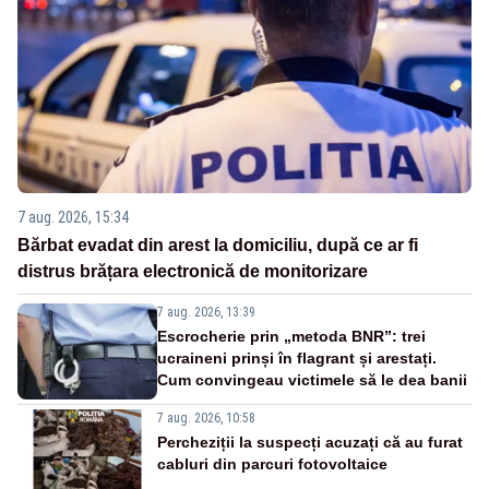
7 aug. 2026, 15:34
Bărbat evadat din arest la domiciliu, după ce ar fi
distrus brățara electronică de monitorizare
7 aug. 2026, 13:39
Escrocherie prin „metoda BNR”: trei
ucraineni prinși în flagrant și arestați.
Cum convingeau victimele să le dea banii
7 aug. 2026, 10:58
Percheziții la suspecți acuzați că au furat
cabluri din parcuri fotovoltaice