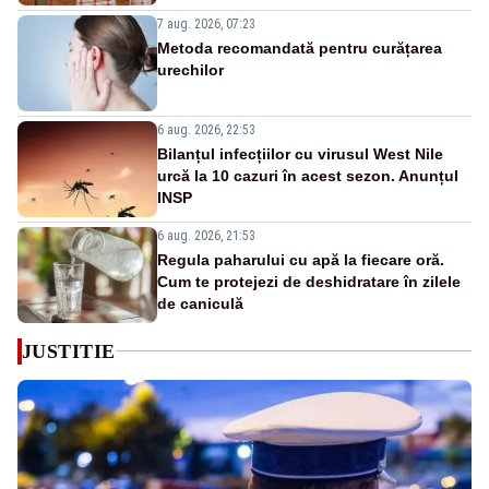
7 aug. 2026, 07:23
Metoda recomandată pentru curățarea
urechilor
6 aug. 2026, 22:53
Bilanțul infecțiilor cu virusul West Nile
urcă la 10 cazuri în acest sezon. Anunțul
INSP
6 aug. 2026, 21:53
Regula paharului cu apă la fiecare oră.
Cum te protejezi de deshidratare în zilele
de caniculă
JUSTITIE