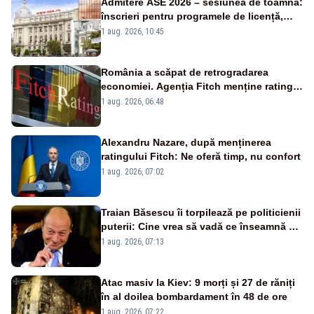
Admitere ASE 2026 – sesiunea de toamnă:
înscrieri pentru programele de licență,
masterat și doctorat
1 aug. 2026, 10:45
România a scăpat de retrogradarea
economiei. Agenția Fitch menține ratingul
„BBB-” cu perspectivă negativă
1 aug. 2026, 06:48
Alexandru Nazare, după menținerea
ratingului Fitch: Ne oferă timp, nu confort
1 aug. 2026, 07:02
Traian Băsescu îi torpilează pe politicienii
puterii: Cine vrea să vadă ce înseamnă să
fii prost, se uită la România
1 aug. 2026, 07:13
Atac masiv la Kiev: 9 morți și 27 de răniți
în al doilea bombardament în 48 de ore
1 aug. 2026, 07:22