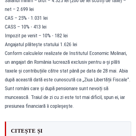
Salariul minim – brut – 4.325 lei (200 de lei scutiți de taxe) –
net – 2.699 lei
CAS – 25% - 1.031 lei
CASS – 10% - 413 lei
Impozit pe venit – 10% - 182 lei
Angajatul plătește statului 1.626 lei
Conform calculelor realizate de Institutul Economic Molinari,
un angajat din România lucrează exclusiv pentru a-și plăti
taxele și contribuțiile către stat până pe data de 28 mai. Abia
după această dată este cunoscută ca „Ziua Libertății Fiscale”.
Sunt români care și după pensionare sunt nevoiți să
muncească. Traiul de zi cu zi este tot mai dificil, spun ei, iar
presiunea financiară îi copleșește.
CITEȘTE ȘI