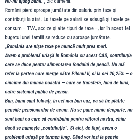
Nu-mi ajung banii.”,
zic oamenii.
Românii pierd aproape jumătate din
salariu prin taxe și
contribuții la stat
. La taxele pe salarii se adaugă și taxele pe
consum – TVA, accize și alte tipuri de taxe –, iar în acest fel
bugetul unei familii se reduce cu aproape jumătate.
„România are niște taxe pe muncă mult prea mari.
Avem o problemă uriașă în România cu acest CAS, contribuția
care se duce pentru alimentarea fondului de pensii. Nu mă
refer la partea care merge către Pilonul II, ci la cei 20,25% — o
cincime din munca noastră — care se transferă, lună de lună,
către sistemul public de pensii.
Bun, banii sunt folosiți, în cel mai bun caz, ca să fie plătite
pensiile pensionarilor de acum. Nu se pune nimic deoparte, nu
sunt bani cu care să contribuim pentru viitorul nostru, chiar
dacă se numește „contribuție”. Și aici, de fapt, avem o
problemă uriașă pe termen lung. Când vor ieși la pensie