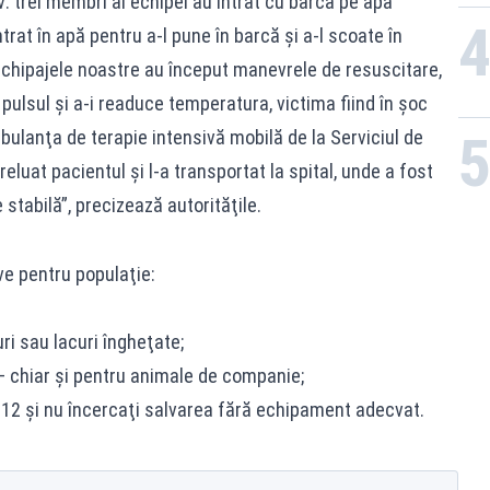
iv: trei membri ai echipei au intrat cu barca pe apa
trat în apă pentru a-l pune în barcă şi a-l scoate în
 echipajele noastre au început manevrele de resuscitare,
 pulsul şi a-i readuce temperatura, victima fiind în şoc
bulanţa de terapie intensivă mobilă de la Serviciul de
uat pacientul şi l-a transportat la spital, unde a fost
stabilă”, precizează autorităţile.
ve pentru populaţie:
uri sau lacuri îngheţate;
ă – chiar şi pentru animale de companie;
 112 şi nu încercaţi salvarea fără echipament adecvat.