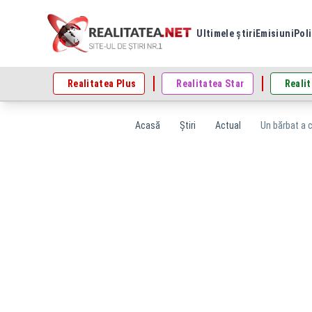
Ultimele știri
Emisiuni
Poli
Realitatea Plus
Realitatea Star
Realit
Acasă
Știri
Actual
Un bărbat a c