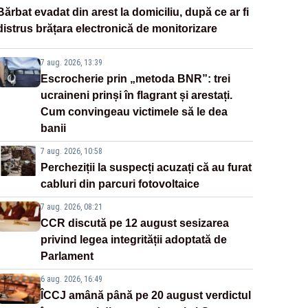
Bărbat evadat din arest la domiciliu, după ce ar fi
distrus brățara electronică de monitorizare
7 aug. 2026, 13:39
Escrocherie prin „metoda BNR”: trei
ucraineni prinși în flagrant și arestați.
Cum convingeau victimele să le dea
banii
7 aug. 2026, 10:58
Percheziții la suspecți acuzați că au furat
cabluri din parcuri fotovoltaice
7 aug. 2026, 08:21
CCR discută pe 12 august sesizarea
privind legea integrității adoptată de
Parlament
6 aug. 2026, 16:49
ÎCCJ amână până pe 20 august verdictul