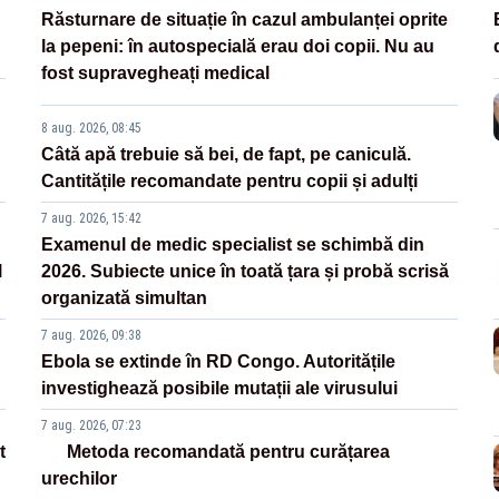
Răsturnare de situație în cazul ambulanței oprite
la pepeni: în autospecială erau doi copii. Nu au
fost supravegheați medical
8 aug. 2026, 08:45
Câtă apă trebuie să bei, de fapt, pe caniculă.
Cantitățile recomandate pentru copii și adulți
7 aug. 2026, 15:42
Examenul de medic specialist se schimbă din
l
2026. Subiecte unice în toată țara și probă scrisă
organizată simultan
7 aug. 2026, 09:38
Ebola se extinde în RD Congo. Autoritățile
investighează posibile mutații ale virusului
7 aug. 2026, 07:23
t
Metoda recomandată pentru curățarea
urechilor