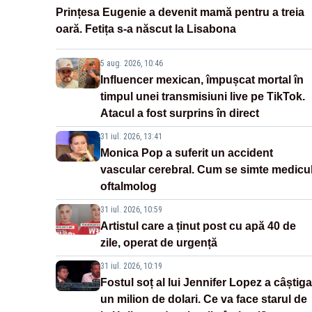
Prințesa Eugenie a devenit mamă pentru a treia
oară. Fetița s-a născut la Lisabona
5 aug. 2026, 10:46
Influencer mexican, împușcat mortal în
timpul unei transmisiuni live pe TikTok.
Atacul a fost surprins în direct
31 iul. 2026, 13:41
Monica Pop a suferit un accident
vascular cerebral. Cum se simte medicu
oftalmolog
31 iul. 2026, 10:59
Artistul care a ținut post cu apă 40 de
zile, operat de urgență
31 iul. 2026, 10:19
Fostul soț al lui Jennifer Lopez a câștiga
un milion de dolari. Ce va face starul de