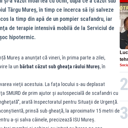
ni și-a văzut moartea cu ochii, după ce a căzut sub
iul Târgu Mureş, în timp ce încerca să își salveze
t scos la timp din apă de un pompier scafandru, iar
nţa de terapie intensivă mobilă de la Serviciul de
șoc hipotermic.
Luc
ță Mureş a anunțat că vineri, în prima parte a zilei,
tehn
Socia
vire la un
bărbat căzut sub gheaţa râului Mureş
, în
pute
area vieţii acestuia. La faţa locului s-au deplasat
nţa SMURD de prim ajutor şi autospecială de scafandri cu
îngheţată”, arată Inspectoratul pentru Situaţii de Urgenţă.
inconştientă, prinsă sub gheaţă, la aproximativ 15 metri de
ntru a-şi salva câinele, precizează ISU Mureş.