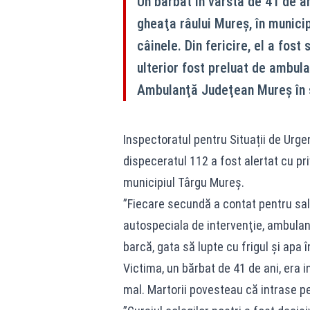
Un bărbat în vârstă de 41 de a
gheaţa râului Mureş, în municip
câinele. Din fericire, el a fos
ulterior fost preluat de ambula
Ambulanţă Judeţean Mureş în 
Inspectoratul pentru Situații de Urgen
dispeceratul 112 a fost alertat cu pri
municipiul Târgu Mureş.
”Fiecare secundă a contat pentru salv
autospeciala de intervenţie, ambula
barcă, gata să lupte cu frigul şi apa 
Victima, un bărbat de 41 de ani, era 
mal. Martorii povesteau că intrase pe