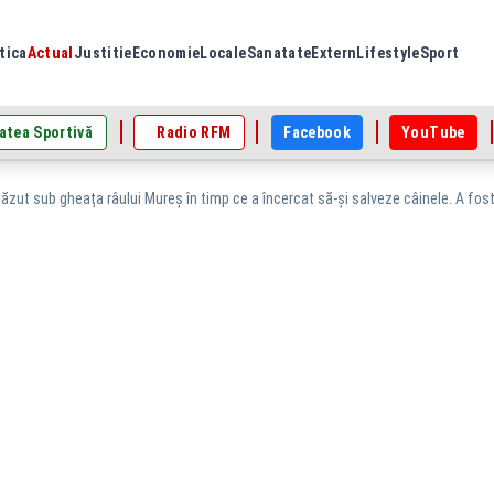
tica
Actual
Justitie
Economie
Locale
Sanatate
Extern
Lifestyle
Sport
atea Sportivă
Radio RFM
Facebook
YouTube
ăzut sub gheața râului Mureș în timp ce a încercat să-și salveze câinele. A fos