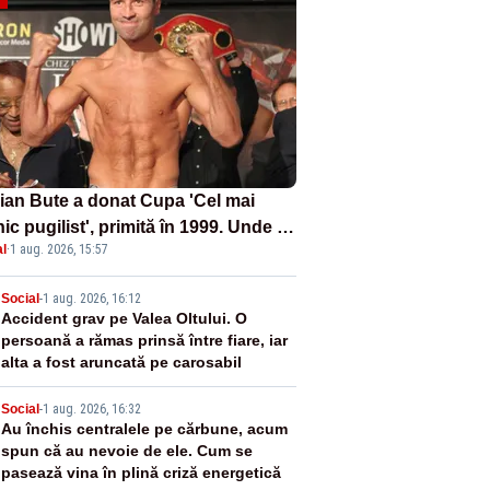
ian Bute a donat Cupa 'Cel mai
ic pugilist', primită în 1999. Unde va
l
·
1 aug. 2026, 15:57
a fi admirat trofeul
2
Social
-
1 aug. 2026, 16:12
Accident grav pe Valea Oltului. O
persoană a rămas prinsă între fiare, iar
alta a fost aruncată pe carosabil
3
Social
-
1 aug. 2026, 16:32
Au închis centralele pe cărbune, acum
spun că au nevoie de ele. Cum se
pasează vina în plină criză energetică