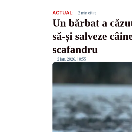
·
ACTUAL
2 min citire
Un bărbat a căzut
să-și salveze câin
scafandru
2 ian. 2026, 18:55