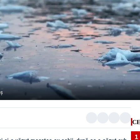
eș
CE
1