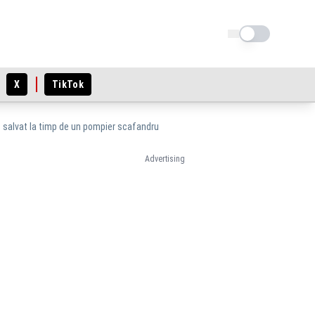
Schimba tema
X
TikTok
t salvat la timp de un pompier scafandru
Advertising