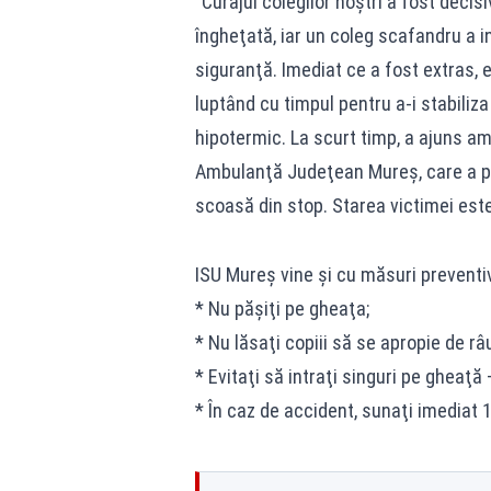
”Curajul colegilor noştri a fost decis
îngheţată, iar un coleg scafandru a in
siguranţă. Imediat ce a fost extras,
luptând cu timpul pentru a-i stabiliza
hipotermic. La scurt timp, a ajuns am
Ambulanţă Judeţean Mureş, care a prel
scoasă din stop. Starea victimei este 
ISU Mureş vine şi cu măsuri preventi
* Nu păşiţi pe gheaţa;
* Nu lăsaţi copiii să se apropie de râ
* ⁠Evitaţi să intraţi singuri pe gheaţ
* ⁠În caz de accident, sunaţi imediat