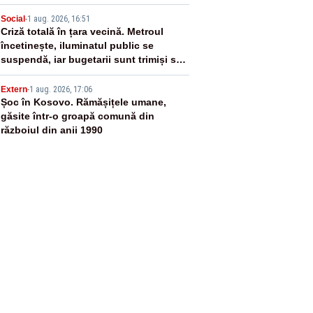
4
Social
-
1 aug. 2026, 16:51
Criză totală în țara vecină. Metroul
încetinește, iluminatul public se
suspendă, iar bugetarii sunt trimiși să
lucreze de acasă
5
Extern
-
1 aug. 2026, 17:06
Șoc în Kosovo. Rămășițele umane,
găsite într-o groapă comună din
războiul din anii 1990