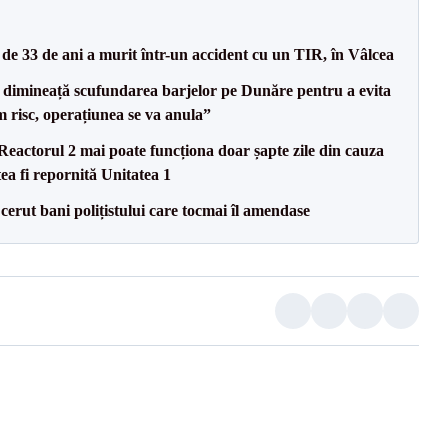
e 33 de ani a murit într-un accident cu un TIR, în Vâlcea
imineață scufundarea barjelor pe Dunăre pentru a evita
m risc, operațiunea se va anula”
eactorul 2 mai poate funcționa doar șapte zile din cauza
ea fi repornită Unitatea 1
 cerut bani polițistului care tocmai îl amendase