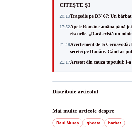
CITEȘTE ȘI
Tragedie pe DN 67: Un bărbat d
20:13
Apele Române amâna până joi d
17:52
riscurile. „Dacă există un mini
Avertisment de la Cernavodă: R
21:49
secetei pe Dunăre. Când ar put
Arestat din cauza tupeului: I-a
21:17
Distribuie articolul
Mai multe articole despre
Raul Mureș
gheata
barbat