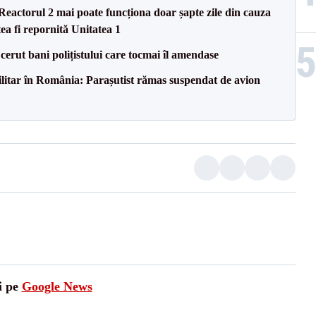
eactorul 2 mai poate funcționa doar șapte zile din cauza
ea fi repornită Unitatea 1
 cerut bani polițistului care tocmai îl amendase
militar în România: Parașutist rămas suspendat de avion
i pe
Google News