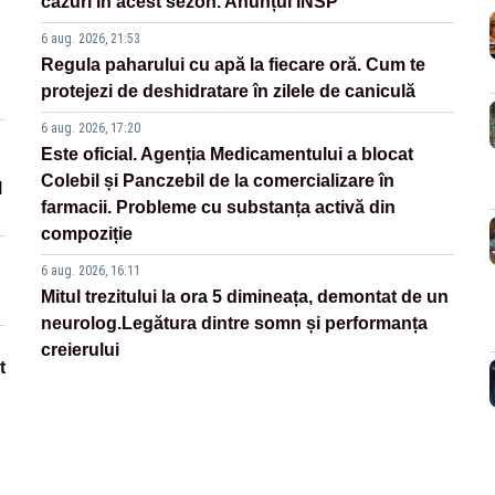
cazuri în acest sezon. Anunțul INSP
6 aug. 2026, 21:53
Regula paharului cu apă la fiecare oră. Cum te
protejezi de deshidratare în zilele de caniculă
6 aug. 2026, 17:20
Este oficial. Agenția Medicamentului a blocat
Colebil și Panczebil de la comercializare în
l
farmacii. Probleme cu substanța activă din
compoziție
6 aug. 2026, 16:11
Mitul trezitului la ora 5 dimineața, demontat de un
neurolog.Legătura dintre somn și performanța
creierului
t