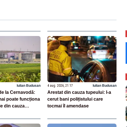
Iulian Budusan
4 aug. 2026, 21:17
Iulian Budusan
de la Cernavodă:
Arestat din cauza tupeului: I-a
mai poate funcționa
cerut bani polițistului care
le din cauza
tocmai îl amendase
unăre. Când ar
rnită Unitatea 1