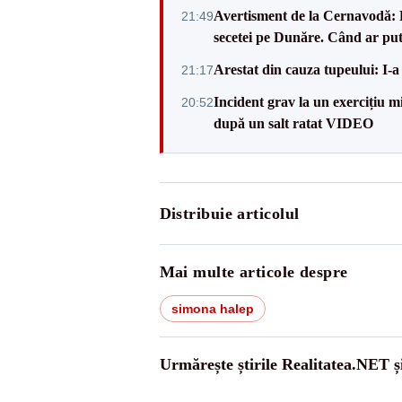
Avertisment de la Cernavodă: R
21:49
secetei pe Dunăre. Când ar put
Arestat din cauza tupeului: I-a
21:17
Incident grav la un exercițiu 
20:52
după un salt ratat VIDEO
Distribuie articolul
Mai multe articole despre
simona halep
Urmărește știrile Realitatea.NET ș