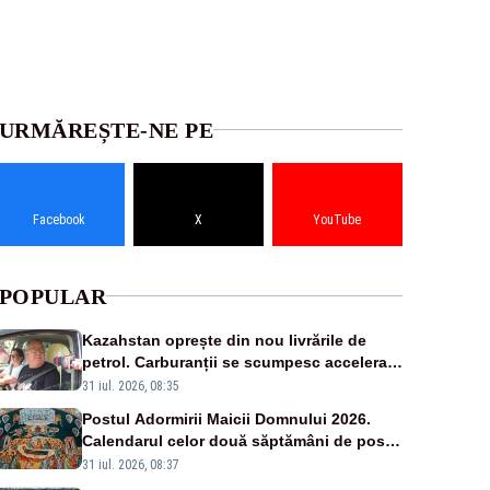
URMĂREȘTE-NE PE
Facebook
X
YouTube
POPULAR
Kazahstan oprește din nou livrările de
petrol. Carburanții se scumpesc accelerat,
iar românii plătesc nota de plată
31 iul. 2026, 08:35
Postul Adormirii Maicii Domnului 2026.
Calendarul celor două săptămâni de post
și zilele cu dezlegare la pește
31 iul. 2026, 08:37