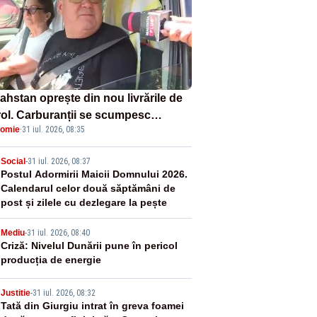
ahstan oprește din nou livrările de
rol. Carburanții se scumpesc
omie
·
31 iul. 2026, 08:35
lerat, iar românii plătesc nota de
tă
2
Social
-
31 iul. 2026, 08:37
Postul Adormirii Maicii Domnului 2026.
Calendarul celor două săptămâni de
post și zilele cu dezlegare la pește
3
Mediu
-
31 iul. 2026, 08:40
Criză: Nivelul Dunării pune în pericol
producția de energie
4
Justitie
-
31 iul. 2026, 08:32
Tată din Giurgiu intrat în greva foamei