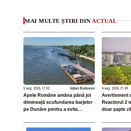
MAI MULTE ȘTIRI DIN
ACTUAL
5 aug. 2026, 17:52
Iulian Budusan
4 aug. 2026, 21:49
Apele Române amâna până joi
Avertisment 
dimineață scufundarea barjelor
Reactorul 2 
pe Dunăre pentru a evita
doar șapte zi
riscurile. „Dacă există un minim
secetei pe D
risc, operațiunea se va anula”
putea fi repo