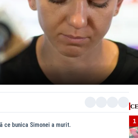
CE
1
pă ce bunica Simonei a murit.