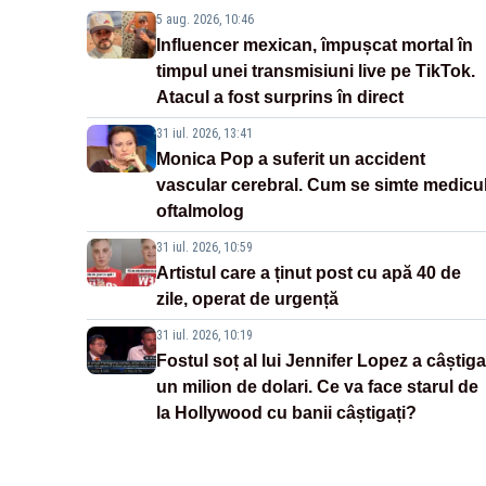
5 aug. 2026, 10:46
Influencer mexican, împușcat mortal în
timpul unei transmisiuni live pe TikTok.
Atacul a fost surprins în direct
31 iul. 2026, 13:41
Monica Pop a suferit un accident
vascular cerebral. Cum se simte medicu
oftalmolog
31 iul. 2026, 10:59
Artistul care a ținut post cu apă 40 de
zile, operat de urgență
31 iul. 2026, 10:19
Fostul soț al lui Jennifer Lopez a câștiga
un milion de dolari. Ce va face starul de
la Hollywood cu banii câștigați?