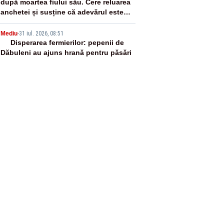
după moartea fiului său. Cere reluarea
anchetei și susține că adevărul este
ascuns
5
Mediu
-
31 iul. 2026, 08:51
Disperarea fermierilor: pepenii de
Dăbuleni au ajuns hrană pentru păsări