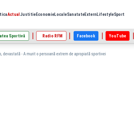
tica
Actual
Justitie
Economie
Locale
Sanatate
Extern
Lifestyle
Sport
atea Sportivă
Radio RFM
Facebook
YouTube
, devastată - A murit o persoană extrem de apropiată sportivei