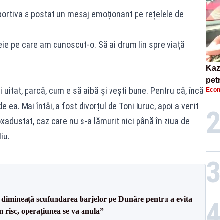
portiva a postat un mesaj emoționant pe rețelele de
eie pe care am cunoscut-o. Să ai drum lin spre viață
Kaz
pet
 uitat, parcă, cum e să aibă și vești bune. Pentru că, încă
Econ
acce
pla
e ea. Mai întâi, a fost divorțul de Toni Iuruc, apoi a venit
dustat, caz care nu s-a lămurit nici până în ziua de
iu.
imineață scufundarea barjelor pe Dunăre pentru a evita
m risc, operațiunea se va anula”