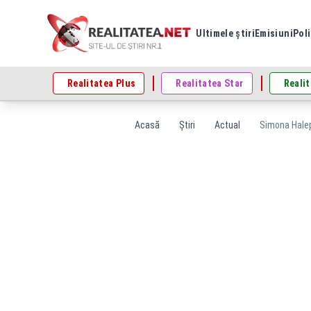
Ultimele știri
Emisiuni
Poli
Realitatea Plus
Realitatea Star
Realit
Acasă
Știri
Actual
Simona Halep