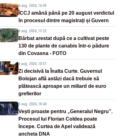
6 aug. 2026, 16:49
ÎCCJ amână până pe 20 august verdictul
în procesul dintre magistrați și Guvern
6 aug. 2026, 13:25
Bărbat arestat după ce a cultivat peste
130 de plante de canabis într-o pădure
din Covasna - FOTO
6 aug. 2026, 10:57
Zi decisivă la Înalta Curte. Guvernul
Bolojan află astăzi dacă trebuie să
plătească aproape un miliard de euro
grefierilor
5 aug. 2026, 18:40
Vești proaste pentru „Generalul Negru”.
Procesul lui Florian Coldea poate
începe. Curtea de Apel validează
ancheta DNA