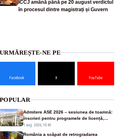
ÎCCJ amână până pe 20 august verdictul
în procesul dintre magistrați și Guvern
URMĂREȘTE-NE PE
Facebook
X
YouTube
POPULAR
Admitere ASE 2026 – sesiunea de toamnă:
înscrieri pentru programele de licență,
masterat și doctorat
1 aug. 2026, 10:45
România a scăpat de retrogradarea