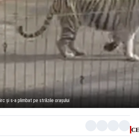
irc şi s-a plimbat pe străzile oraşului
CE