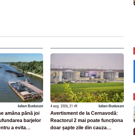
Iulian Budusan
4 aug. 2026, 21:49
Iulian Budusan
e amâna până joi
Avertisment de la Cernavodă:
ufundarea barjelor
Reactorul 2 mai poate funcționa
ntru a evita
doar șapte zile din cauza
acă există un minim
secetei pe Dunăre. Când ar