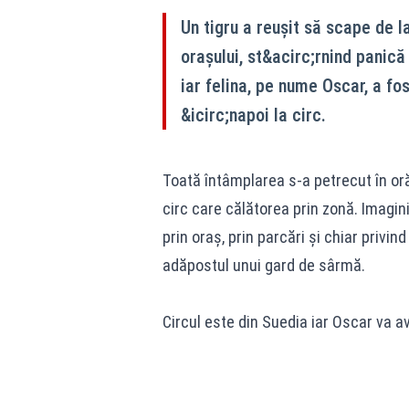
Un tigru a reuşit să scape de la
oraşului, st&acirc;rnind panică 
iar felina, pe nume Oscar, a fo
&icirc;napoi la circ.
Toată întâmplarea s-a petrecut în or
circ care călătorea prin zonă. Imagini
prin oraş, prin parcări şi chiar privi
adăpostul unui gard de sârmă.
Circul este din Suedia iar Oscar va av