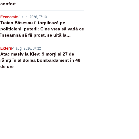
confort
4
Economie
-
1 aug. 2026, 07:13
Traian Băsescu îi torpilează pe
politicienii puterii: Cine vrea să vadă ce
înseamnă să fii prost, se uită la
România
5
Extern
-
1 aug. 2026, 07:22
Atac masiv la Kiev: 9 morți și 27 de
răniți în al doilea bombardament în 48
de ore