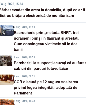
7 aug. 2026, 15:34
Bărbat evadat din arest la domiciliu, după ce ar fi
distrus brățara electronică de monitorizare
7 aug. 2026, 13:39
Escrocherie prin „metoda BNR”: trei
ucraineni prinși în flagrant și arestați.
Cum convingeau victimele să le dea
banii
7 aug. 2026, 10:58
Percheziții la suspecți acuzați că au furat
cabluri din parcuri fotovoltaice
7 aug. 2026, 08:21
CCR discută pe 12 august sesizarea
privind legea integrității adoptată de
Parlament
6 aug. 2026, 16:49