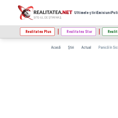
Ultimele știri
Emisiuni
Poli
Realitatea Plus
Realitatea Star
Realit
Acasă
Știri
Actual
Panică în Sici