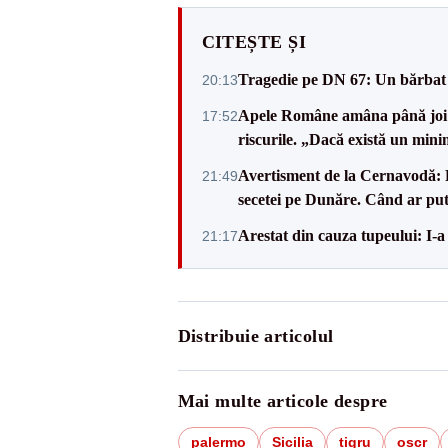
CITEȘTE ȘI
Tragedie pe DN 67: Un bărbat d
20:13
Apele Române amâna până joi d
17:52
riscurile. „Dacă există un mini
Avertisment de la Cernavodă: R
21:49
secetei pe Dunăre. Când ar put
Arestat din cauza tupeului: I-a
21:17
Distribuie articolul
Mai multe articole despre
palermo
Sicilia
tigru
oscr