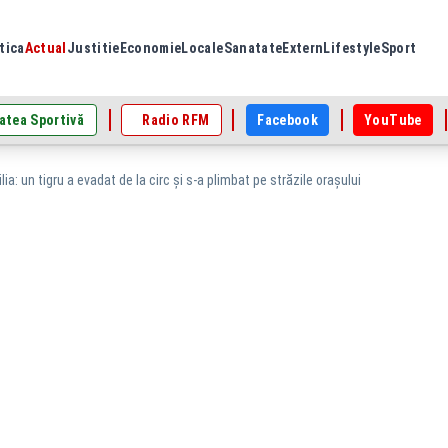
tica
Actual
Justitie
Economie
Locale
Sanatate
Extern
Lifestyle
Sport
atea Sportivă
Radio RFM
Facebook
YouTube
lia: un tigru a evadat de la circ şi s-a plimbat pe străzile oraşului