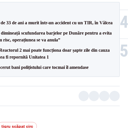
e 33 de ani a murit într-un accident cu un TIR, în Vâlcea
imineață scufundarea barjelor pe Dunăre pentru a evita
m risc, operațiunea se va anula”
eactorul 2 mai poate funcționa doar șapte zile din cauza
ea fi repornită Unitatea 1
 cerut bani polițistului care tocmai îl amendase
tigru scăpat circ