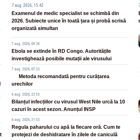
7 aug. 2026, 15:42
Examenul de medic specialist se schimbă din
2026. Subiecte unice în toată țara și probă scrisă
organizată simultan
7 aug. 2026, 09:38
Ebola se extinde în RD Congo. Autoritățile
investighează posibile mutații ale virusului
7 aug. 2026, 07:23
Metoda recomandată pentru curățarea
l
urechilor
6 aug. 2026, 22:53
Bilanțul infecțiilor cu virusul West Nile urcă la 10
cazuri în acest sezon. Anunțul INSP
6 aug. 2026, 21:53
Regula paharului cu apă la fiecare oră. Cum te
t
protejezi de deshidratare în zilele de caniculă