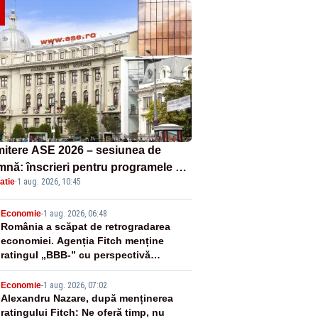
itere ASE 2026 – sesiunea de
mnă: înscrieri pentru programele de
atie
·
1 aug. 2026, 10:45
nță, masterat și doctorat
2
Economie
-
1 aug. 2026, 06:48
România a scăpat de retrogradarea
economiei. Agenția Fitch menține
ratingul „BBB-” cu perspectivă
negativă
3
Economie
-
1 aug. 2026, 07:02
Alexandru Nazare, după menținerea
ratingului Fitch: Ne oferă timp, nu