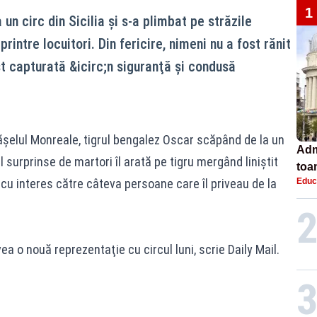
1
 un circ din Sicilia şi s-a plimbat pe străzile
printre locuitori. Din fericire, nimeni nu a fost rănit
st capturată &icirc;n siguranţă şi condusă
ăşelul Monreale, tigrul bengalez Oscar scăpând de la un
Adm
l surprinse de martori îl arată pe tigru mergând liniştit
toa
nd cu interes către câteva persoane care îl priveau de la
Educ
lice
ea o nouă reprezentaţie cu circul luni, scrie Daily Mail.