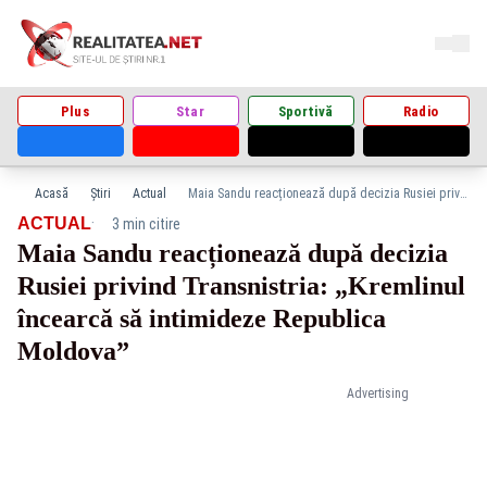
Plus
Star
Sportivă
Radio
Acasă
Știri
Actual
Maia Sandu reacționează după decizia Rusiei privind Transnistria: „Kremlinul încearcă să intimideze Republica Moldova”
·
ACTUAL
3 min citire
Maia Sandu reacționează după decizia
Rusiei privind Transnistria: „Kremlinul
încearcă să intimideze Republica
Moldova”
Advertising