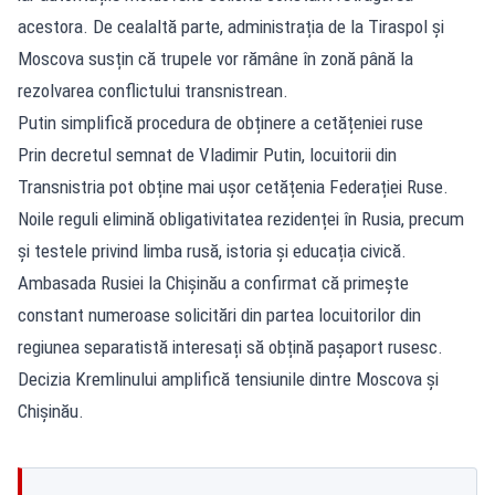
acestora. De cealaltă parte, administrația de la Tiraspol și
Moscova susțin că trupele vor rămâne în zonă până la
rezolvarea conflictului transnistrean.
Putin simplifică procedura de obținere a cetățeniei ruse
Prin decretul semnat de Vladimir Putin, locuitorii din
Transnistria pot obține mai ușor cetățenia Federației Ruse.
Noile reguli elimină obligativitatea rezidenței în Rusia, precum
și testele privind limba rusă, istoria și educația civică.
Ambasada Rusiei la Chișinău a confirmat că primește
constant numeroase solicitări din partea locuitorilor din
regiunea separatistă interesați să obțină pașaport rusesc.
Decizia Kremlinului amplifică tensiunile dintre Moscova și
Chișinău.