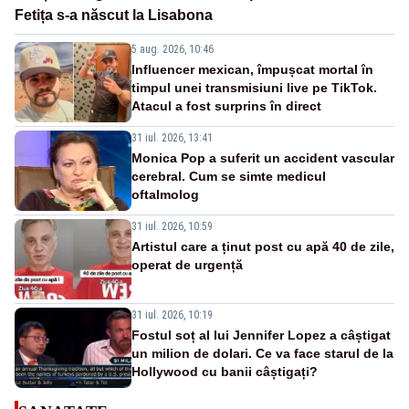
Fetița s-a născut la Lisabona
5 aug. 2026, 10:46
Influencer mexican, împușcat mortal în
timpul unei transmisiuni live pe TikTok.
Atacul a fost surprins în direct
31 iul. 2026, 13:41
Monica Pop a suferit un accident vascular
cerebral. Cum se simte medicul
oftalmolog
31 iul. 2026, 10:59
Artistul care a ținut post cu apă 40 de zile,
operat de urgență
31 iul. 2026, 10:19
Fostul soț al lui Jennifer Lopez a câștigat
un milion de dolari. Ce va face starul de la
Hollywood cu banii câștigați?