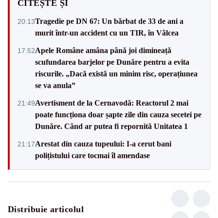
CITEȘTE ȘI
Tragedie pe DN 67: Un bărbat de 33 de ani a
20:13
murit într-un accident cu un TIR, în Vâlcea
Apele Române amâna până joi dimineață
17:52
scufundarea barjelor pe Dunăre pentru a evita
riscurile. „Dacă există un minim risc, operațiunea
se va anula”
Avertisment de la Cernavodă: Reactorul 2 mai
21:49
poate funcționa doar șapte zile din cauza secetei pe
Dunăre. Când ar putea fi repornită Unitatea 1
Arestat din cauza tupeului: I-a cerut bani
21:17
polițistului care tocmai îl amendase
Distribuie articolul