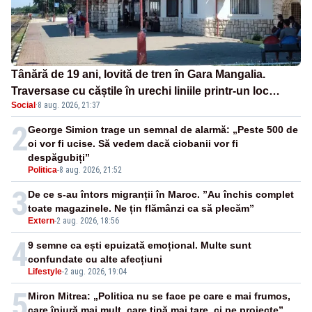
Tânără de 19 ani, lovită de tren în Gara Mangalia.
Traversase cu căștile în urechi liniile printr-un loc
Social
·
8 aug. 2026, 21:37
nepermis
2
George Simion trage un semnal de alarmă: „Peste 500 de
oi vor fi ucise. Să vedem dacă ciobanii vor fi
despăgubiți”
Politica
-
8 aug. 2026, 21:52
3
De ce s-au întors migranții în Maroc. ”Au închis complet
toate magazinele. Ne țin flămânzi ca să plecăm”
Extern
-
2 aug. 2026, 18:56
4
9 semne ca ești epuizată emoțional. Multe sunt
confundate cu alte afecțiuni
Lifestyle
-
2 aug. 2026, 19:04
5
Miron Mitrea: „Politica nu se face pe care e mai frumos,
care înjură mai mult, care țipă mai tare, ci pe proiecte”