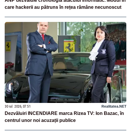
ANP dezvăluie cronologia atacului informatic. Modul în
care hackerii au pătruns în rețea rămâne necunoscut
30 iul. 2026, 07:51
Realitatea.NET
Dezvăluiri INCENDIARE marca Rizea TV: Ion Bazac, în
centrul unor noi acuzații publice