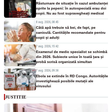
Răsturnare de situație în cazul ambulanței
oprite la pepeni: în autospecială erau doi
copii. Nu au fost supravegheați medical
8 aug. 2026, 08:45
Câtă apă trebuie să bei, de fapt, pe
caniculă. Cantitățile recomandate pentru
copii și adulți
7 aug. 2026, 15:42
Examenul de medic specialist se schimbă
din 2026. Subiecte unice în toată țara și
probă scrisă organizată simultan
7 aug. 2026, 09:38
Ebola se extinde în RD Congo. Autoritățile
investighează posibile mutații ale
virusului
JUSTITIE