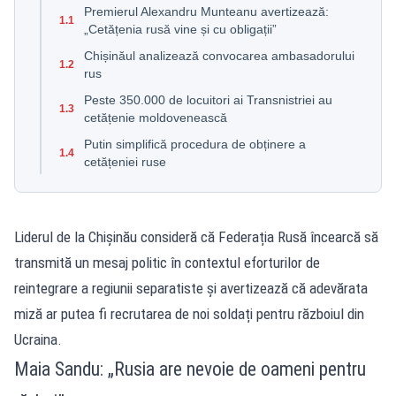
Premierul Alexandru Munteanu avertizează:
1.1
„Cetățenia rusă vine și cu obligații”
Chișinăul analizează convocarea ambasadorului
1.2
rus
Peste 350.000 de locuitori ai Transnistriei au
1.3
cetățenie moldovenească
Putin simplifică procedura de obținere a
1.4
cetățeniei ruse
Liderul de la Chișinău consideră că Federația Rusă încearcă să
transmită un mesaj politic în contextul eforturilor de
reintegrare a regiunii separatiste și avertizează că adevărata
miză ar putea fi recrutarea de noi soldați pentru războiul din
Ucraina.
Maia Sandu: „Rusia are nevoie de oameni pentru