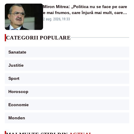
Miron Mitrea: „Politica nu se face pe care
e mai frumos, care înjură mai mult, care
țipă mai tare, ci pe proiecte”
2 aug. 2026, 19:33
CATEGORII POPULARE
Sanatate
Justitie
Sport
Horoscop
Economie
Monden