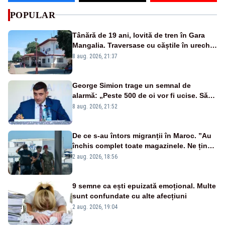
POPULAR
Tânără de 19 ani, lovită de tren în Gara
Mangalia. Traversase cu căștile în urechi
liniile printr-un loc nepermis
8 aug. 2026, 21:37
George Simion trage un semnal de
alarmă: „Peste 500 de oi vor fi ucise. Să
vedem dacă ciobanii vor fi despăgubiți”
8 aug. 2026, 21:52
De ce s-au întors migranții în Maroc. ”Au
închis complet toate magazinele. Ne țin
flămânzi ca să plecăm”
2 aug. 2026, 18:56
9 semne ca ești epuizată emoțional. Multe
sunt confundate cu alte afecțiuni
2 aug. 2026, 19:04