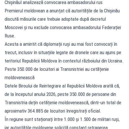
Chișinăul analizează convocarea ambasadorului rus
Premierul moldovean a anunțat că autoritățile de la Chișinău
discută măsurile care trebuie adoptate după decretul
Moscovei și nu exclude convocarea ambasadorului Federației
Ruse.
Acesta a amintit
că diplomații ruși au mai fost convocați în
trecut, inclusiv în situațiile legate de dronele care au ajuns pe
teritoriul Republicii Moldova în contextul războiului din Ucraina.
Peste 350.000 de locuitori ai Transnistriei au cetățenie
moldovenească
Datele Biroului de Reintegrare al Republicii Moldova arată că,
de la începutul anului 2026, peste 350.000 de persoane din
Transnistria dețin cetățenie moldovenească, dintr-un total de
aproximativ 364.885 de locuitori înregistrați oficial.
În regiune sunt staționați între 1.000 și 1.500 de militari ruși,
iar autoritățile moldovene solicită constant retragerea