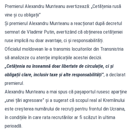
Premierul Alexandru Munteanu avertizează: „Cetățenia rusă
vine și cu obligații”
Și premierul Alexandru Munteanu a reacționat după decretul
semnat de Vladimir Putin, avertizând că obținerea cetățeniei
ruse implică nu doar avantaje, ci și responsabilități.
Oficialul moldovean le-a transmis locuitorilor din Transnistria
să analizeze cu atenție implicațiile acestei decizii.
„Cetățenia nu înseamnă doar libertate de circulație, ci și
obligații clare, inclusiv taxe și alte responsabilități”
, a declarat
premierul.
Alexandru Munteanu a mai spus că pașaportul rusesc aparține
„unei țări agresoare” și a sugerat că scopul real al Kremlinului
este creșterea numărului de recruți pentru frontul din Ucraina,
în condițiile în care rata recrutărilor ar fi scăzut în ultima
perioadă.