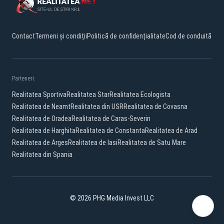
Contact
Termeni și condiții
Politică de confidențialitate
Cod de conduită
Parteneri:
Realitatea Sportiva
Realitatea Star
Realitatea Ecologista
Realitatea de Neamt
Realitatea din USR
Realitatea de Covasna
Realitatea de Oradea
Realitatea de Caras-Severin
Realitatea de Harghita
Realitatea de Constanta
Realitatea de Arad
Realitatea de Arges
Realitatea de Iasi
Realitatea de Satu Mare
Realitatea din Spania
© 2026 PHG Media Invest LLC
Facebook
YouTube
X
TikTok