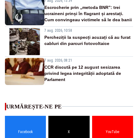
7 aug. 2026, 13:39
Escrocherie prin „metoda BNR”: trei
ucraineni prinși în flagrant și arestați.
Cum convingeau victimele să le dea banii
7 aug. 2026, 10:58
Percheziții la suspecți acuzați că au furat
cabluri din parcuri fotovoltaice
7 aug. 2026, 08:21
CCR discută pe 12 august sesizarea
privind legea integrității adoptată de
Parlament
URMĂREȘTE-NE PE
Facebook
X
YouTube