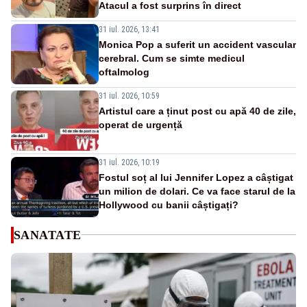
Atacul a fost surprins în direct
31 iul. 2026, 13:41
Monica Pop a suferit un accident vascular
cerebral. Cum se simte medicul
oftalmolog
31 iul. 2026, 10:59
Artistul care a ținut post cu apă 40 de zile,
operat de urgență
31 iul. 2026, 10:19
Fostul soț al lui Jennifer Lopez a câștigat
un milion de dolari. Ce va face starul de la
Hollywood cu banii câștigați?
SANATATE