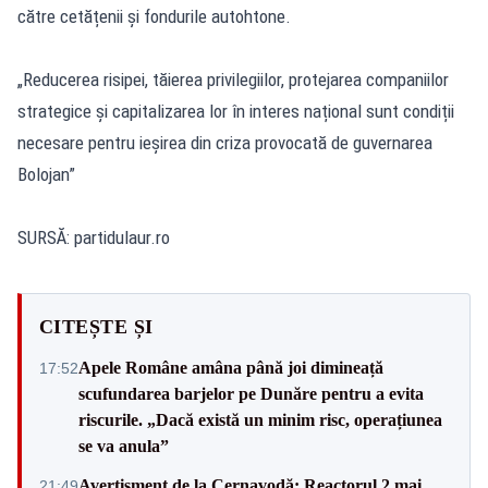
către cetățenii și fondurile autohtone.
„Reducerea risipei, tăierea privilegiilor, protejarea companiilor
strategice și capitalizarea lor în interes național sunt condiții
necesare pentru ieșirea din criza provocată de guvernarea
Bolojan”
SURSĂ:
partidulaur.ro
CITEȘTE ȘI
Apele Române amâna până joi dimineață
17:52
scufundarea barjelor pe Dunăre pentru a evita
riscurile. „Dacă există un minim risc, operațiunea
se va anula”
Avertisment de la Cernavodă: Reactorul 2 mai
21:49