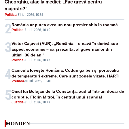
Gheorghiu, atac la medici: „Fac grevă pentru
majorări?”
Politica
·
31 iul. 2026, 10:35
2
România ar putea avea un nou premier abia în toamnă
Politica
-
31 iul. 2026, 10:40
3
Victor Cațavei (AUR): „România – o navă în derivă sub
aspect economic – ca și rezultat al guvernărilor din
ultimii 36 de ani”
Politica
-
31 iul. 2026, 10:42
4
Canicula lovește România. Coduri galben și portocaliu
de temperaturi extreme. Care sunt zonele vizate. HĂRȚI
Vremea
-
31 iul. 2026, 10:48
5
Omul lui Bolojan de la Constanța, audiat într-un dosar de
corupție. Florin Mitroi, în centrul unui scandal
Justitie
-
31 iul. 2026, 10:49
MONDEN