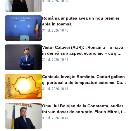
31 iul. 2026, 10:35
România ar putea avea un nou premier
abia în toamnă
31 iul. 2026, 10:40
Victor Cațavei (AUR): „România – o navă
în derivă sub aspect economic – ca și
rezultat al guvernărilor din ultimii 36 de
31 iul. 2026, 10:42
ani”
Canicula lovește România. Coduri galben
și portocaliu de temperaturi extreme. Care
sunt zonele vizate. HĂRȚI
31 iul. 2026, 10:48
Omul lui Bolojan de la Constanța, audiat
într-un dosar de corupție. Florin Mitroi, în
centrul unui scandal
31 iul. 2026, 10:49