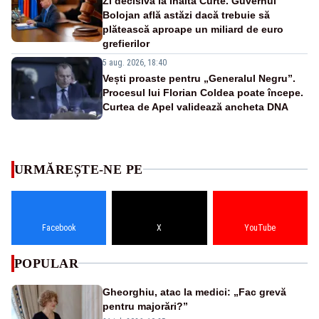
Zi decisivă la Înalta Curte. Guvernul
Bolojan află astăzi dacă trebuie să
plătească aproape un miliard de euro
grefierilor
5 aug. 2026, 18:40
Vești proaste pentru „Generalul Negru”.
Procesul lui Florian Coldea poate începe.
Curtea de Apel validează ancheta DNA
URMĂREȘTE-NE PE
Facebook
X
YouTube
POPULAR
Gheorghiu, atac la medici: „Fac grevă
pentru majorări?”