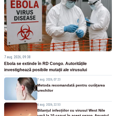
7 aug. 2026, 09:38
Ebola se extinde în RD Congo. Autoritățile
investighează posibile mutații ale virusului
7 aug. 2026, 07:23
Metoda recomandată pentru curățarea
urechilor
6 aug. 2026, 22:53
Bilanțul infecțiilor cu virusul West Nile
urcă la 10 cazuri în acest sezon. Anunțul