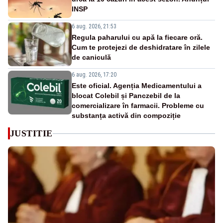
INSP
6 aug. 2026, 21:53
Regula paharului cu apă la fiecare oră.
Cum te protejezi de deshidratare în zilele
de caniculă
6 aug. 2026, 17:20
Este oficial. Agenția Medicamentului a
blocat Colebil și Panczebil de la
comercializare în farmacii. Probleme cu
substanța activă din compoziție
JUSTITIE