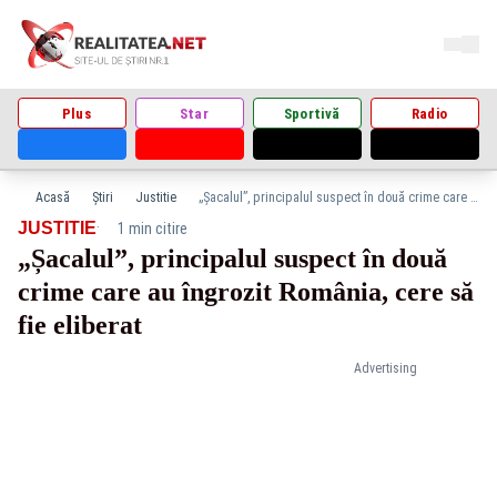
Plus
Star
Sportivă
Radio
Acasă
Știri
Justitie
„Șacalul”, principalul suspect în două crime care au îngrozit România, cere să fie eliberat
·
JUSTITIE
1 min citire
„Șacalul”, principalul suspect în două
crime care au îngrozit România, cere să
fie eliberat
Advertising