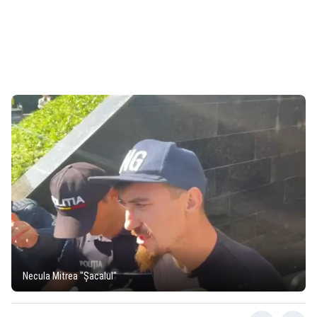
Necula Mitrea "Șacalul"