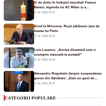
Zi de doliu în fotbalul mondial! Franco
Baresi, legenda lui AC Milan și a
naționalei Italiei, a murit
31 iul. 2026, 09:27
Exod la Moscova. Rușii părăsesc țara de
teama lui Putin
31 iul. 2026, 09:32
Luis Lazarus: „Acciza dinamică este o
scumpire mascată la pompă!”
31 iul. 2026, 09:45
Alexandru Rogobete despre suspendarea
grevei din Sănătate: „Este un gest de
responsabilitate față de pacienți”
31 iul. 2026, 09:47
CATEGORII POPULARE