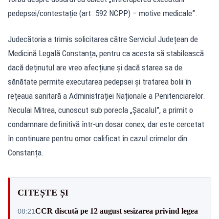
pedepsei/contestație (art. 592 NCPP) – motive medicale”.
Judecătoria a trimis solicitarea către Serviciul Județean de
Medicină Legală Constanța, pentru ca acesta să stabilească
dacă deținutul are vreo afecțiune și dacă starea sa de
sănătate permite executarea pedepsei și tratarea bolii în
rețeaua sanitară a Administrației Naționale a Penitenciarelor.
Neculai Mitrea, cunoscut sub porecla „Șacalul”, a primit o
condamnare definitivă într-un dosar conex, dar este cercetat
în continuare pentru omor calificat în cazul crimelor din
Constanța.
CITEȘTE ȘI
CCR discută pe 12 august sesizarea privind legea
08:21