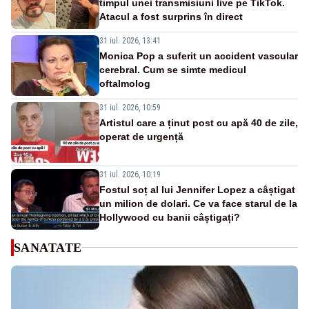
timpul unei transmisiuni live pe TikTok.
Atacul a fost surprins în direct
31 iul. 2026, 13:41
Monica Pop a suferit un accident vascular
cerebral. Cum se simte medicul
oftalmolog
31 iul. 2026, 10:59
Artistul care a ținut post cu apă 40 de zile,
operat de urgență
31 iul. 2026, 10:19
Fostul soț al lui Jennifer Lopez a câștigat
un milion de dolari. Ce va face starul de la
Hollywood cu banii câștigați?
SANATATE