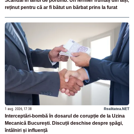
Scandal în lanul de porumb. Un fermier fruntaș din Iași,
reținut pentru că ar fi bătut un bărbat prins la furat
1 aug. 2026, 17:38
Realitatea.NET
Interceptări-bombă în dosarul de corupție de la Uzina
Mecanică București. Discuții deschise despre șpăgi,
întâlniri și influență