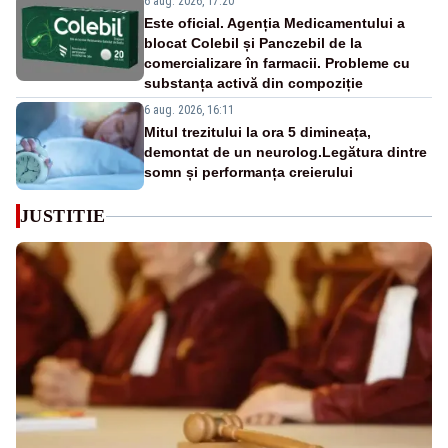
6 aug. 2026, 17:20
Este oficial. Agenția Medicamentului a
blocat Colebil și Panczebil de la
comercializare în farmacii. Probleme cu
substanța activă din compoziție
6 aug. 2026, 16:11
Mitul trezitului la ora 5 dimineața,
demontat de un neurolog.Legătura dintre
somn și performanța creierului
JUSTITIE