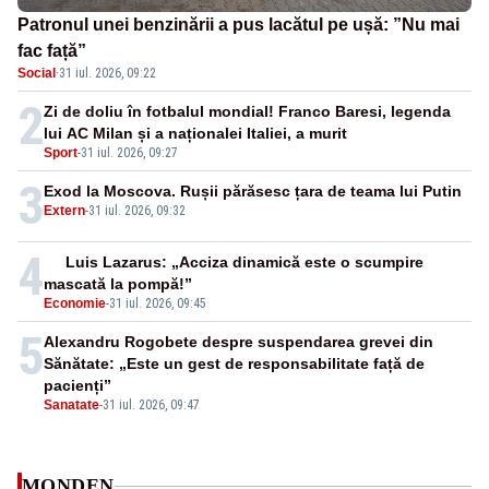
Patronul unei benzinării a pus lacătul pe ușă: ”Nu mai
fac față”
Social
·
31 iul. 2026, 09:22
2
Zi de doliu în fotbalul mondial! Franco Baresi, legenda
lui AC Milan și a naționalei Italiei, a murit
Sport
-
31 iul. 2026, 09:27
3
Exod la Moscova. Rușii părăsesc țara de teama lui Putin
Extern
-
31 iul. 2026, 09:32
4
Luis Lazarus: „Acciza dinamică este o scumpire
mascată la pompă!”
Economie
-
31 iul. 2026, 09:45
5
Alexandru Rogobete despre suspendarea grevei din
Sănătate: „Este un gest de responsabilitate față de
pacienți”
Sanatate
-
31 iul. 2026, 09:47
MONDEN