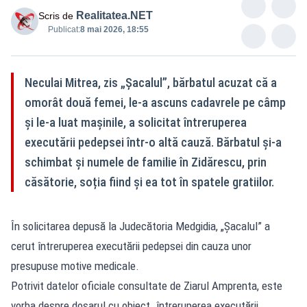
Realitatea.NET
Scris de
Publicat:
8 mai 2026, 18:55
Neculai Mitrea, zis „Șacalul”, bărbatul acuzat că a
omorât două femei, le-a ascuns cadavrele pe câmp
și le-a luat mașinile, a solicitat întreruperea
executării pedepsei într-o altă cauză. Bărbatul și-a
schimbat și numele de familie în Zidărescu, prin
căsătorie, soția fiind și ea tot în spatele gratiilor.
În solicitarea depusă la Judecătoria Medgidia, „Șacalul” a
cerut întreruperea executării pedepsei din cauza unor
presupuse motive medicale.
Potrivit datelor oficiale consultate de Ziarul Amprenta, este
vorba despre dosarul cu obiect „întreruperea executării