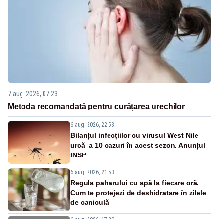
7 aug. 2026, 07:23
Metoda recomandată pentru curățarea urechilor
6 aug. 2026, 22:53
Bilanțul infecțiilor cu virusul West Nile
urcă la 10 cazuri în acest sezon. Anunțul
INSP
6 aug. 2026, 21:53
Regula paharului cu apă la fiecare oră.
Cum te protejezi de deshidratare în zilele
de caniculă