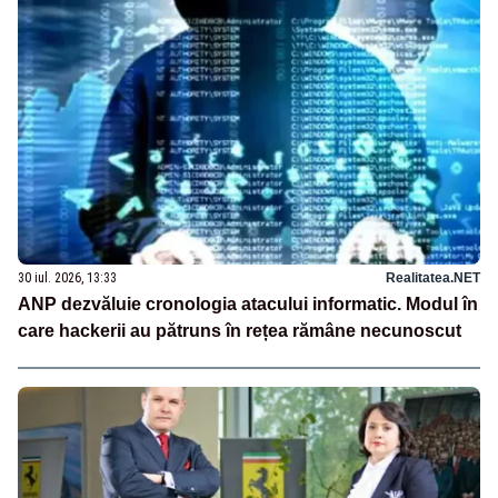
30 iul. 2026, 13:33
Realitatea.NET
ANP dezvăluie cronologia atacului informatic. Modul în
care hackerii au pătruns în rețea rămâne necunoscut