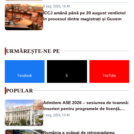
6 aug. 2026, 16:49
ÎCCJ amână până pe 20 august verdictul
în procesul dintre magistrați și Guvern
URMĂREȘTE-NE PE
Facebook
X
YouTube
POPULAR
Admitere ASE 2026 – sesiunea de toamnă:
înscrieri pentru programele de licență,
masterat și doctorat
1 aug. 2026, 10:45
România a scăpat de retrogradarea