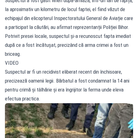
Suspectul a fost găsit vineri după-amiază, într-un lan de rapiță,
la aproximativ un kilometru de locul faptei, el fiind văzut de
echipajul din elicopterul Inspectoratului General de Aviație care
a participat la căutări, au afirmat reprezentanții Poliției Bihor.
Potrivit presei locale, suspectul și-a recunoscut fapta imediat
după ce a fost încătușat, precizând că arma crimei a fost un
briceag.
VIDEO
Suspectul ar fi un recidivist eliberat recent din închisoare,
precizează oamenii legii. Bărbatul a fost condamnat la 14 ani
pentru crimă și tâlhărie și era îngrijitor la ferma unde eleva
efectua practica.