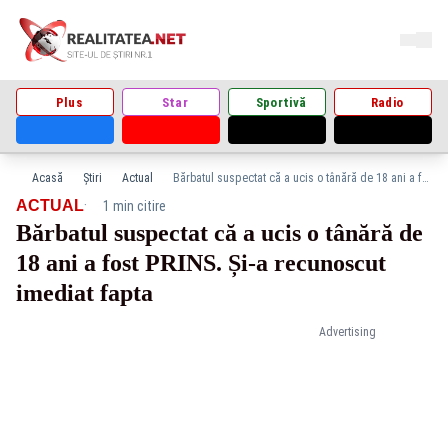
Plus
Star
Sportivă
Radio
Acasă
Știri
Actual
Bărbatul suspectat că a ucis o tânără de 18 ani a fost PRINS. Și-a recunoscut imediat fapta
·
ACTUAL
1 min citire
Bărbatul suspectat că a ucis o tânără de
18 ani a fost PRINS. Și-a recunoscut
imediat fapta
Advertising