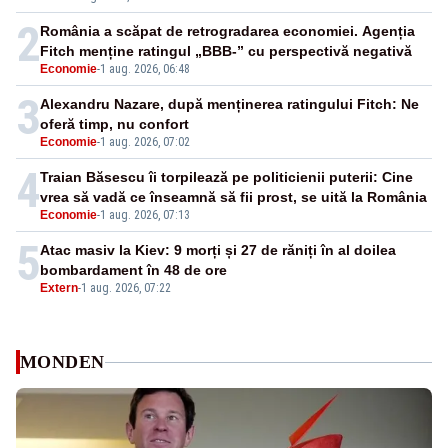
2
România a scăpat de retrogradarea economiei. Agenția
Fitch menține ratingul „BBB-” cu perspectivă negativă
Economie
-
1 aug. 2026, 06:48
3
Alexandru Nazare, după menținerea ratingului Fitch: Ne
oferă timp, nu confort
Economie
-
1 aug. 2026, 07:02
4
Traian Băsescu îi torpilează pe politicienii puterii: Cine
vrea să vadă ce înseamnă să fii prost, se uită la România
Economie
-
1 aug. 2026, 07:13
5
Atac masiv la Kiev: 9 morți și 27 de răniți în al doilea
bombardament în 48 de ore
Extern
-
1 aug. 2026, 07:22
MONDEN