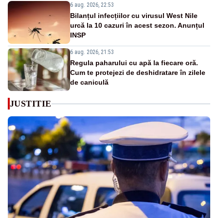
6 aug. 2026, 22:53
Bilanțul infecțiilor cu virusul West Nile
urcă la 10 cazuri în acest sezon. Anunțul
INSP
6 aug. 2026, 21:53
Regula paharului cu apă la fiecare oră.
Cum te protejezi de deshidratare în zilele
de caniculă
JUSTITIE