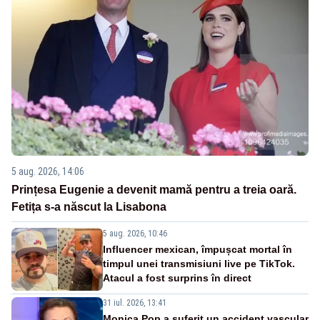
5 aug. 2026, 14:06
Prințesa Eugenie a devenit mamă pentru a treia oară.
Fetița s-a născut la Lisabona
5 aug. 2026, 10:46
Influencer mexican, împușcat mortal în
timpul unei transmisiuni live pe TikTok.
Atacul a fost surprins în direct
31 iul. 2026, 13:41
Monica Pop a suferit un accident vascular