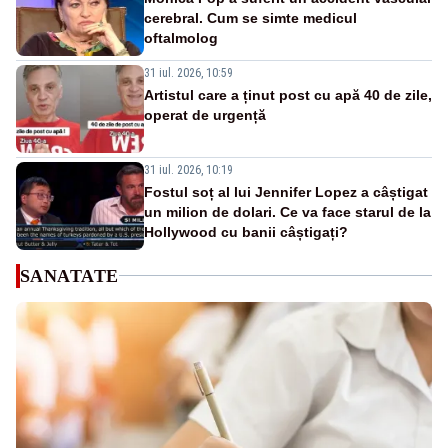
cerebral. Cum se simte medicul
oftalmolog
31 iul. 2026, 10:59
Artistul care a ținut post cu apă 40 de zile,
operat de urgență
31 iul. 2026, 10:19
Fostul soț al lui Jennifer Lopez a câștigat
un milion de dolari. Ce va face starul de la
Hollywood cu banii câștigați?
SANATATE