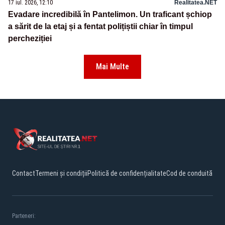
17 iul. 2026, 12:10
Realitatea.NET
Evadare incredibilă în Pantelimon. Un traficant șchiop
a sărit de la etaj și a fentat polițiștii chiar în timpul
percheziției
Mai Multe
Contact
Termeni și condiții
Politică de confidențialitate
Cod de conduită
Parteneri: