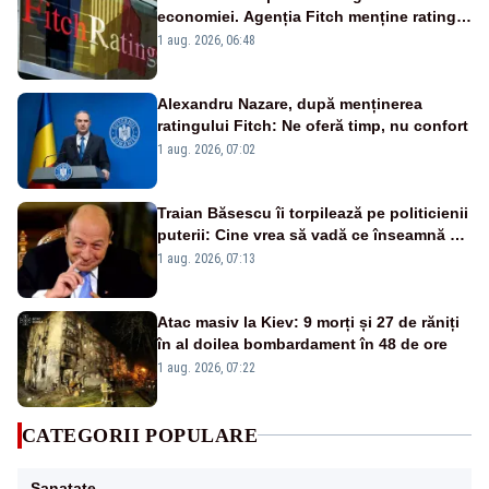
economiei. Agenția Fitch menține ratingul
„BBB-” cu perspectivă negativă
1 aug. 2026, 06:48
Alexandru Nazare, după menținerea
ratingului Fitch: Ne oferă timp, nu confort
1 aug. 2026, 07:02
Traian Băsescu îi torpilează pe politicienii
puterii: Cine vrea să vadă ce înseamnă să
fii prost, se uită la România
1 aug. 2026, 07:13
Atac masiv la Kiev: 9 morți și 27 de răniți
în al doilea bombardament în 48 de ore
1 aug. 2026, 07:22
CATEGORII POPULARE
Sanatate