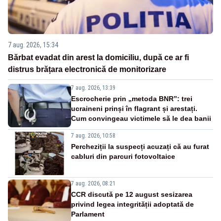
7 aug. 2026, 15:34
Bărbat evadat din arest la domiciliu, după ce ar fi
distrus brățara electronică de monitorizare
7 aug. 2026, 13:39
Escrocherie prin „metoda BNR”: trei
ucraineni prinși în flagrant și arestați.
Cum convingeau victimele să le dea banii
7 aug. 2026, 10:58
Percheziții la suspecți acuzați că au furat
cabluri din parcuri fotovoltaice
7 aug. 2026, 08:21
CCR discută pe 12 august sesizarea
privind legea integrității adoptată de
Parlament