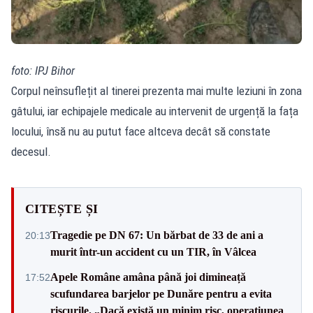
foto: IPJ Bihor
Corpul neînsuflețit al tinerei prezenta mai multe leziuni în zona
gâtului, iar echipajele medicale au intervenit de urgență la fața
locului, însă nu au putut face altceva decât să constate
decesul.
CITEȘTE ȘI
Tragedie pe DN 67: Un bărbat de 33 de ani a
20:13
murit într-un accident cu un TIR, în Vâlcea
Apele Române amâna până joi dimineață
17:52
scufundarea barjelor pe Dunăre pentru a evita
riscurile. „Dacă există un minim risc, operațiunea