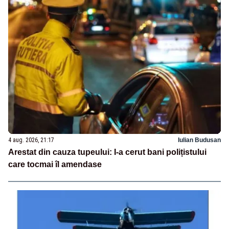
4 aug. 2026, 21:17
Iulian Budusan
Arestat din cauza tupeului: I-a cerut bani polițistului
care tocmai îl amendase