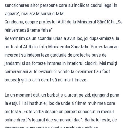
sancționarea altor persoane care au încălcat cadrul legal în
vigoare", mai arată sursa citată.
Grindeanu, despre protestul AUR de la Ministerul Sănătăţii: „Se
reinventează teme false”
Reamintim că un scandal urias a avut loc, joi dupa-amiaza, la
protestul AUR din fata Ministerului Sanatatii. Protestaraii au
incercat sa indeparteze gardurile de protectie puse de
jandarmi si sa forteze intrarea in interiorul cladirii. Mai mulți
cameramani ai televiziunilor venite la eveniment au fost
bruscați și li s-ar fi cerut să nu mai filmeze.
La un moment dat, un barbat s-a urcat pe zid, ajungand pana
la etajul 1 al institutiei, loc de unde a filmat multimea care
protesta. Este vorba despre un barbat cunoscut in mediul
online drept "stegarul dac samuraiul dac". Barbatul este, de
asemenea, cunoscut ca fiind cu probleme psihice.