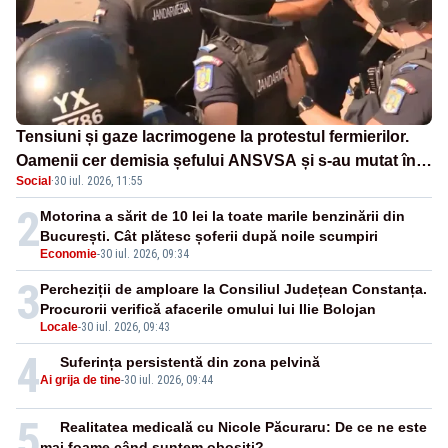
Tensiuni și gaze lacrimogene la protestul fermierilor.
Oamenii cer demisia șefului ANSVSA și s-au mutat în
Social
·
30 iul. 2026, 11:55
Piața Victoria– LIVE TEXT
2
Motorina a sărit de 10 lei la toate marile benzinării din
București. Cât plătesc șoferii după noile scumpiri
Economie
-
30 iul. 2026, 09:34
3
Percheziții de amploare la Consiliul Județean Constanța.
Procurorii verifică afacerile omului lui Ilie Bolojan
Locale
-
30 iul. 2026, 09:43
4
Suferința persistentă din zona pelvină
Ai grija de tine
-
30 iul. 2026, 09:44
5
Realitatea medicală cu Nicole Păcuraru: De ce ne este
mai foame când suntem obosiți?