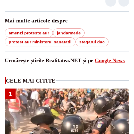
Mai multe articole despre
amenzi proteste aur
jandarmerie
protest aur ministerul sanatatii
stegarul dac
Urmărește știrile Realitatea.NET și pe
Google News
CELE MAI CITITE
1