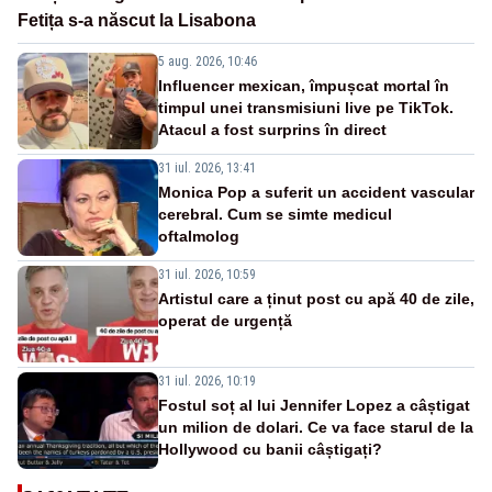
Fetița s-a născut la Lisabona
5 aug. 2026, 10:46
Influencer mexican, împușcat mortal în
timpul unei transmisiuni live pe TikTok.
Atacul a fost surprins în direct
31 iul. 2026, 13:41
Monica Pop a suferit un accident vascular
cerebral. Cum se simte medicul
oftalmolog
31 iul. 2026, 10:59
Artistul care a ținut post cu apă 40 de zile,
operat de urgență
31 iul. 2026, 10:19
Fostul soț al lui Jennifer Lopez a câștigat
un milion de dolari. Ce va face starul de la
Hollywood cu banii câștigați?