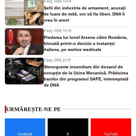
5 aug. 2026, 10:54
Șefii din industria de armament, acuzați
de luare de mită, vor să fie liberi. DNA îi
vrea în arest
4 aug. 2026, 15:16
Predarea lui Ionel Arsene către România,
blocată printr-o decizie a instanței
italiene, pe motive medicale
3 aug. 2026, 23:07
Stenograme incendiare din dosarul de
corupție de la Uzina Mecanică. Prăduirea
banilor din programul SAFE, interceptată
de DNA
URMĂREȘTE-NE PE
Facebook
X
YouTube