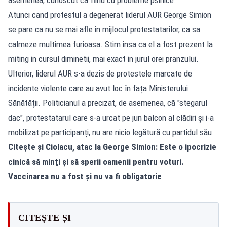
Atunci cand protestul a degenerat liderul AUR George Simion
se pare ca nu se mai afle in mijlocul protestatarilor, ca sa
calmeze multimea furioasa. Stim insa ca el a fost prezent la
miting in cursul diminetii, mai exact in jurul orei pranzului.
Ulterior, liderul AUR s-a dezis de protestele marcate de
incidente violente care au avut loc în fața Ministerului
Sănătății. Politicianul a precizat, de asemenea, că "stegarul
dac", protestatarul care s-a urcat pe jun balcon al clădiri și i-a
mobilizat pe participanți, nu are nicio legătură cu partidul său.
Citește și
Ciolacu, atac la George Simion: Este o ipocrizie
cinică să minţi şi să sperii oamenii pentru voturi.
Vaccinarea nu a fost şi nu va fi obligatorie
CITEȘTE ȘI