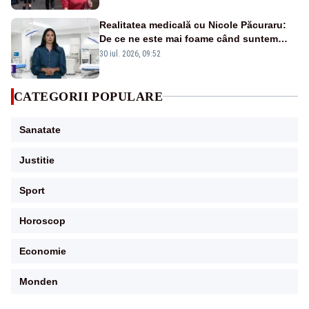
Realitatea medicală cu Nicole Păcuraru:
De ce ne este mai foame când suntem
obosiți?
30 iul. 2026, 09:52
CATEGORII POPULARE
Sanatate
Justitie
Sport
Horoscop
Economie
Monden