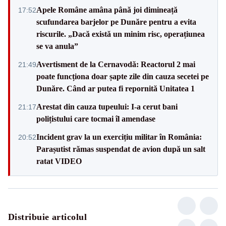
Apele Române amâna până joi dimineață
17:52
scufundarea barjelor pe Dunăre pentru a evita
riscurile. „Dacă există un minim risc, operațiunea
se va anula”
Avertisment de la Cernavodă: Reactorul 2 mai
21:49
poate funcționa doar șapte zile din cauza secetei pe
Dunăre. Când ar putea fi repornită Unitatea 1
Arestat din cauza tupeului: I-a cerut bani
21:17
polițistului care tocmai îl amendase
Incident grav la un exercițiu militar în România:
20:52
Parașutist rămas suspendat de avion după un salt
ratat VIDEO
Distribuie articolul