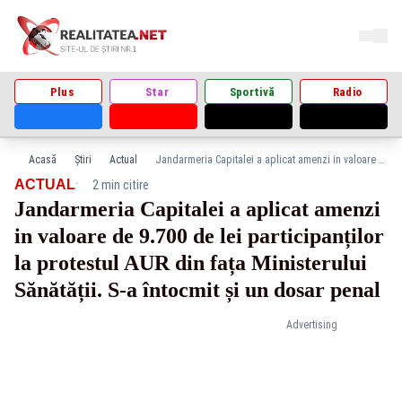
Plus
Star
Sportivă
Radio
Acasă
Știri
Actual
Jandarmeria Capitalei a aplicat amenzi in valoare de 9.700 de lei participanților la protestul AUR din fața Ministerului Sănătății. S-a întocmit și un dosar penal
·
ACTUAL
2 min citire
Jandarmeria Capitalei a aplicat amenzi
in valoare de 9.700 de lei participanților
la protestul AUR din fața Ministerului
Sănătății. S-a întocmit și un dosar penal
Advertising