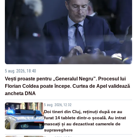
5 aug. 2026, 18:40
Vești proaste pentru „Generalul Negru”. Procesul lui
Florian Coldea poate începe. Curtea de Apel validează
ancheta DNA
5 aug. 2026, 12:32
Doi tineri din Cluj, reținuți după ce au
furat 14 tablete dintr-o școală. Au intrat
mascați și au dezactivat camerele de
supraveghere