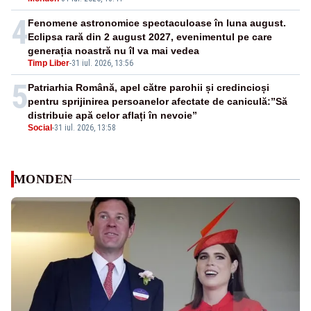
4
Fenomene astronomice spectaculoase în luna august.
Eclipsa rară din 2 august 2027, evenimentul pe care
generația noastră nu îl va mai vedea
Timp Liber
-
31 iul. 2026, 13:56
5
Patriarhia Română, apel către parohii și credincioși
pentru sprijinirea persoanelor afectate de caniculă:”Să
distribuie apă celor aflați în nevoie”
Social
-
31 iul. 2026, 13:58
MONDEN