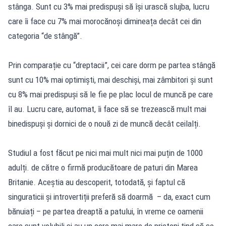
stânga. Sunt cu 3% mai predispuși să își urască slujba, lucru
care îi face cu 7% mai morocănoși dimineața decât cei din
categoria “de stângă”.
Prin comparație cu “dreptacii”, cei care dorm pe partea stângă
sunt cu 10% mai optimiști, mai deschiși, mai zâmbitori și sunt
cu 8% mai predispuși să le fie pe plac locul de muncă pe care
îl au. Lucru care, automat, îi face să se trezească mult mai
binedispuși și dornici de o nouă zi de muncă decât ceilalți.
Studiul a fost făcut pe nici mai mult nici mai puțin de 1000
adulți. de către o firmă producătoare de paturi din Marea
Britanie. Aceștia au descoperit, totodată, și faptul că
singuraticii și introvertiții preferă să doarmă – da, exact cum
bănuiați – pe partea dreaptă a patului, în vreme ce oamenii
care sunt volubili și au un cerc mai mare de prieteni tind să se