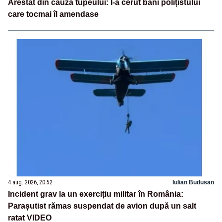
Arestat din cauza tupeului: I-a cerut bani polițistului
care tocmai îl amendase
4 aug. 2026, 20:52
Iulian Budusan
Incident grav la un exercițiu militar în România:
Parașutist rămas suspendat de avion după un salt
ratat VIDEO