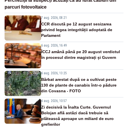
Percheziții la suspecți acuzați că au furat cabluri din
parcuri fotovoltaice
7 aug. 2026, 08:21
CCR discută pe 12 august sesizarea
privind legea integrității adoptată de
Parlament
6 aug. 2026, 16:49
ÎCCJ amână până pe 20 august verdictul
în procesul dintre magistrați și Guvern
6 aug. 2026, 13:25
Bărbat arestat după ce a cultivat peste
130 de plante de canabis într-o pădure
din Covasna - FOTO
6 aug. 2026, 10:57
Zi decisivă la Înalta Curte. Guvernul
Bolojan află astăzi dacă trebuie să
plătească aproape un miliard de euro
grefierilor