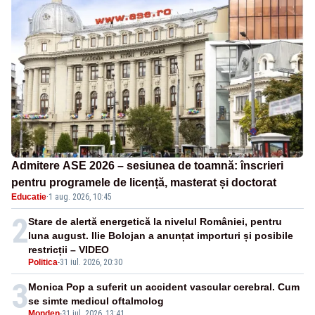
Admitere ASE 2026 – sesiunea de toamnă: înscrieri
pentru programele de licență, masterat și doctorat
Educatie
·
1 aug. 2026, 10:45
2
Stare de alertă energetică la nivelul României, pentru
luna august. Ilie Bolojan a anunțat importuri și posibile
restricții – VIDEO
Politica
-
31 iul. 2026, 20:30
3
Monica Pop a suferit un accident vascular cerebral. Cum
se simte medicul oftalmolog
Monden
-
31 iul. 2026, 13:41