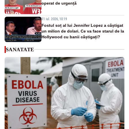
operat de urgență
31 iul. 2026, 10:19
Fostul soț al lui Jennifer Lopez a câștigat
un milion de dolari. Ce va face starul de la
Hollywood cu banii câștigați?
SANATATE