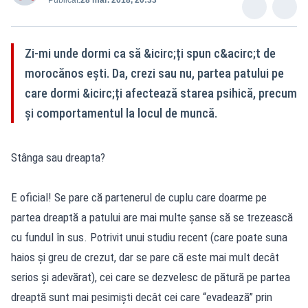
Zi-mi unde dormi ca să &icirc;ți spun c&acirc;t de
morocănos ești. Da, crezi sau nu, partea patului pe
care dormi &icirc;ți afectează starea psihică, precum
și comportamentul la locul de muncă.
Stânga sau dreapta?
E oficial! Se pare că partenerul de cuplu care doarme pe
partea dreaptă a patului are mai multe șanse să se trezească
cu fundul în sus. Potrivit unui studiu recent (care poate suna
haios și greu de crezut, dar se pare că este mai mult decât
serios și adevărat), cei care se dezvelesc de pătură pe partea
dreaptă sunt mai pesimiști decât cei care “evadează” prin