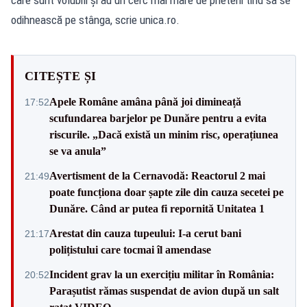
odihnească pe stânga, scrie unica.ro.
CITEȘTE ȘI
Apele Române amâna până joi dimineață
17:52
scufundarea barjelor pe Dunăre pentru a evita
riscurile. „Dacă există un minim risc, operațiunea
se va anula”
Avertisment de la Cernavodă: Reactorul 2 mai
21:49
poate funcționa doar șapte zile din cauza secetei pe
Dunăre. Când ar putea fi repornită Unitatea 1
Arestat din cauza tupeului: I-a cerut bani
21:17
polițistului care tocmai îl amendase
Incident grav la un exercițiu militar în România:
20:52
Parașutist rămas suspendat de avion după un salt