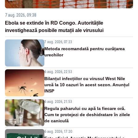
7 aug. 2026, 09:38
Ebola se extinde în RD Congo. Autoritățile
investighează posibile mutații ale virusului
7 aug. 2026, 07:23
Metoda recomandată pentru curățarea
urechilor
6 aug. 2026, 22:53
Bilanțul infecțiilor cu virusul West Nile
urcă la 10 cazuri în acest sezon. Anunțul
INSP
6 aug. 2026, 21:53
Regula paharului cu apă la fiecare oră.
Cum te protejezi de deshidratare în zilele
de caniculă
6 aug. 2026, 17:20