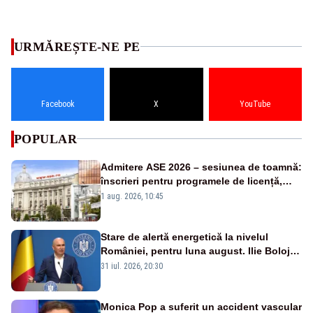
URMĂREȘTE-NE PE
Facebook
X
YouTube
POPULAR
Admitere ASE 2026 – sesiunea de toamnă:
înscrieri pentru programele de licență,
masterat și doctorat
1 aug. 2026, 10:45
Stare de alertă energetică la nivelul
României, pentru luna august. Ilie Bolojan
a anunțat importuri și posibile restricții –
31 iul. 2026, 20:30
VIDEO
Monica Pop a suferit un accident vascular