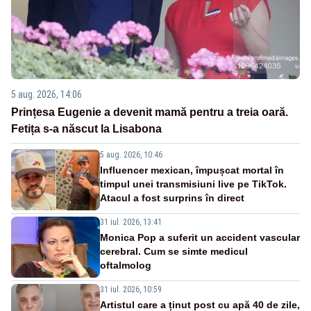
5 aug. 2026, 14:06
Prințesa Eugenie a devenit mamă pentru a treia oară.
Fetița s-a născut la Lisabona
5 aug. 2026, 10:46
Influencer mexican, împușcat mortal în
timpul unei transmisiuni live pe TikTok.
Atacul a fost surprins în direct
31 iul. 2026, 13:41
Monica Pop a suferit un accident vascular
cerebral. Cum se simte medicul
oftalmolog
31 iul. 2026, 10:59
Artistul care a ținut post cu apă 40 de zile,