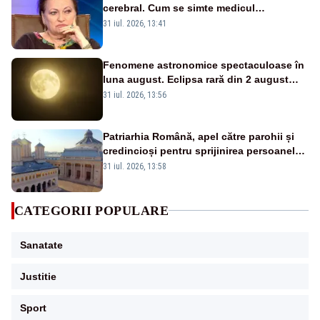
cerebral. Cum se simte medicul
oftalmolog
31 iul. 2026, 13:41
Fenomene astronomice spectaculoase în
luna august. Eclipsa rară din 2 august
2027, evenimentul pe care generația
31 iul. 2026, 13:56
noastră nu îl va mai vedea
Patriarhia Română, apel către parohii și
credincioși pentru sprijinirea persoanelor
afectate de caniculă:”Să distribuie apă
31 iul. 2026, 13:58
celor aflați în nevoie”
CATEGORII POPULARE
Sanatate
Justitie
Sport