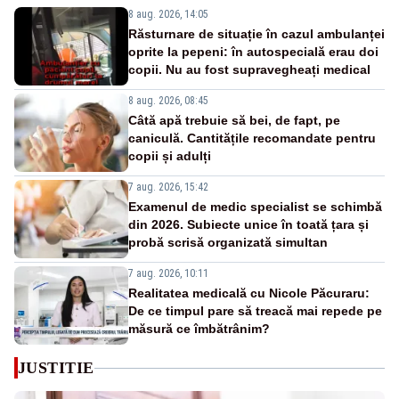
8 aug. 2026, 14:05
Răsturnare de situație în cazul ambulanței
oprite la pepeni: în autospecială erau doi
copii. Nu au fost supravegheați medical
8 aug. 2026, 08:45
Câtă apă trebuie să bei, de fapt, pe
caniculă. Cantitățile recomandate pentru
copii și adulți
7 aug. 2026, 15:42
Examenul de medic specialist se schimbă
din 2026. Subiecte unice în toată țara și
probă scrisă organizată simultan
7 aug. 2026, 10:11
Realitatea medicală cu Nicole Păcuraru:
De ce timpul pare să treacă mai repede pe
măsură ce îmbătrânim?
JUSTITIE