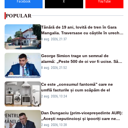
Facebook
X
YouTube
POPULAR
Tânără de 19 ani, lovită de tren în Gara
Mangalia. Traversase cu căștile în urechi
liniile printr-un loc nepermis
8 aug. 2026, 21:37
George Simion trage un semnal de
alarmă: „Peste 500 de oi vor fi ucise. Să
vedem dacă ciobanii vor fi despăgubiți”
8 aug. 2026, 21:52
Ce este „consumul fantomă” care ne
umflă facturile și cum scăpăm de el
2 aug. 2026, 13:24
Dan Dungaciu (prim-vicepreședinte AUR):
„Acești neputincioși și ipocriți care ne
conduc”
2 aug. 2026, 13:28