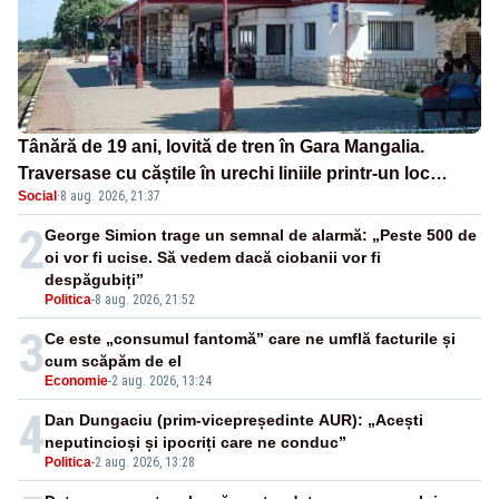
Tânără de 19 ani, lovită de tren în Gara Mangalia.
Traversase cu căștile în urechi liniile printr-un loc
Social
·
8 aug. 2026, 21:37
nepermis
2
George Simion trage un semnal de alarmă: „Peste 500 de
oi vor fi ucise. Să vedem dacă ciobanii vor fi
despăgubiți”
Politica
-
8 aug. 2026, 21:52
3
Ce este „consumul fantomă” care ne umflă facturile și
cum scăpăm de el
Economie
-
2 aug. 2026, 13:24
4
Dan Dungaciu (prim-vicepreședinte AUR): „Acești
neputincioși și ipocriți care ne conduc”
Politica
-
2 aug. 2026, 13:28