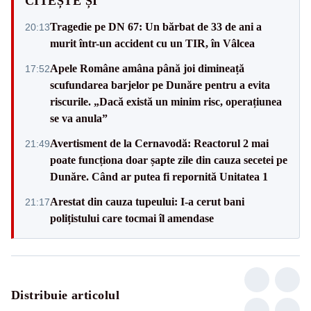
CITEȘTE ȘI
Tragedie pe DN 67: Un bărbat de 33 de ani a
20:13
murit într-un accident cu un TIR, în Vâlcea
Apele Române amâna până joi dimineață
17:52
scufundarea barjelor pe Dunăre pentru a evita
riscurile. „Dacă există un minim risc, operațiunea
se va anula”
Avertisment de la Cernavodă: Reactorul 2 mai
21:49
poate funcționa doar șapte zile din cauza secetei pe
Dunăre. Când ar putea fi repornită Unitatea 1
Arestat din cauza tupeului: I-a cerut bani
21:17
polițistului care tocmai îl amendase
Distribuie articolul