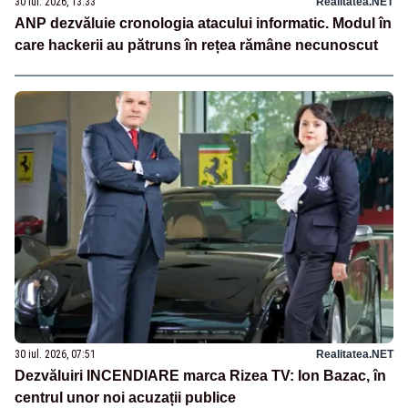
30 iul. 2026, 13:33
Realitatea.NET
ANP dezvăluie cronologia atacului informatic. Modul în
care hackerii au pătruns în rețea rămâne necunoscut
30 iul. 2026, 07:51
Realitatea.NET
Dezvăluiri INCENDIARE marca Rizea TV: Ion Bazac, în
centrul unor noi acuzații publice