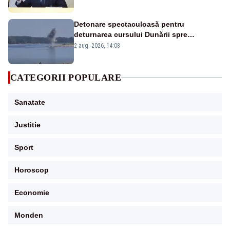
Detonare spectaculoasă pentru
deturnarea cursului Dunării spre
Cernavodă. Imagini MApN – VIDEO
2 aug. 2026, 14:08
CATEGORII POPULARE
Sanatate
Justitie
Sport
Horoscop
Economie
Monden