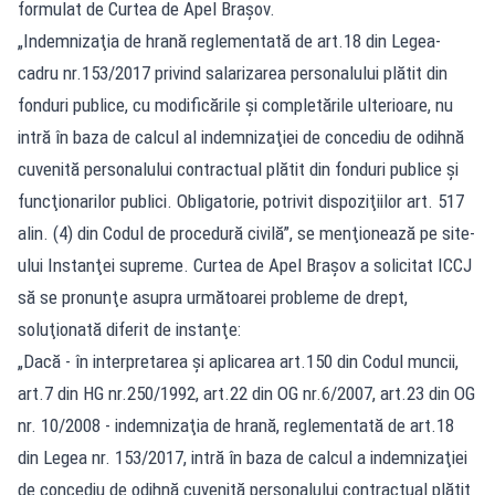
formulat de Curtea de Apel Braşov.
„Indemnizaţia de hrană reglementată de art.18 din Legea-
cadru nr.153/2017 privind salarizarea personalului plătit din
fonduri publice, cu modificările şi completările ulterioare, nu
intră în baza de calcul al indemnizaţiei de concediu de odihnă
cuvenită personalului contractual plătit din fonduri publice şi
funcţionarilor publici. Obligatorie, potrivit dispoziţiilor art. 517
alin. (4) din Codul de procedură civilă”, se menţionează pe site-
ului Instanţei supreme. Curtea de Apel Braşov a solicitat ICCJ
să se pronunţe asupra următoarei probleme de drept,
soluţionată diferit de instanţe:
„Dacă - în interpretarea şi aplicarea art.150 din Codul muncii,
art.7 din HG nr.250/1992, art.22 din OG nr.6/2007, art.23 din OG
nr. 10/2008 - indemnizaţia de hrană, reglementată de art.18
din Legea nr. 153/2017, intră în baza de calcul a indemnizaţiei
de concediu de odihnă cuvenită personalului contractual plătit