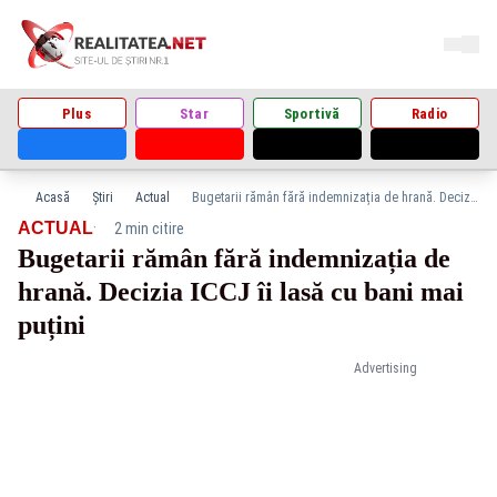
Plus
Star
Sportivă
Radio
Acasă
Știri
Actual
Bugetarii rămân fără indemnizația de hrană. Decizia ICCJ îi lasă cu bani mai puțini
·
ACTUAL
2 min citire
Bugetarii rămân fără indemnizația de
hrană. Decizia ICCJ îi lasă cu bani mai
puțini
Advertising