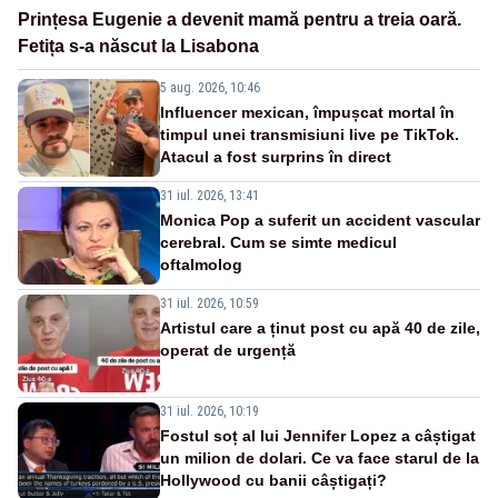
Prințesa Eugenie a devenit mamă pentru a treia oară.
Fetița s-a născut la Lisabona
5 aug. 2026, 10:46
Influencer mexican, împușcat mortal în
timpul unei transmisiuni live pe TikTok.
Atacul a fost surprins în direct
31 iul. 2026, 13:41
Monica Pop a suferit un accident vascular
cerebral. Cum se simte medicul
oftalmolog
31 iul. 2026, 10:59
Artistul care a ținut post cu apă 40 de zile,
operat de urgență
31 iul. 2026, 10:19
Fostul soț al lui Jennifer Lopez a câștigat
un milion de dolari. Ce va face starul de la
Hollywood cu banii câștigați?