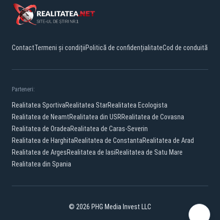
Contact
Termeni și condiții
Politică de confidențialitate
Cod de conduită
Parteneri:
Realitatea Sportiva
Realitatea Star
Realitatea Ecologista
Realitatea de Neamt
Realitatea din USR
Realitatea de Covasna
Realitatea de Oradea
Realitatea de Caras-Severin
Realitatea de Harghita
Realitatea de Constanta
Realitatea de Arad
Realitatea de Arges
Realitatea de Iasi
Realitatea de Satu Mare
Realitatea din Spania
© 2026 PHG Media Invest LLC
Facebook
YouTube
X
TikTok