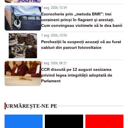
7 aug. 2026, 13:39
Escrocherie prin „metoda BNR”: trei
ucraineni prinși în flagrant și arestați.
Cum convingeau victimele să le dea banii
7 aug. 2026, 10:58
Percheziții la suspecți acuzați că au furat
cabluri din parcuri fotovoltaice
7 aug. 2026, 08:21
CCR discută pe 12 august sesizarea
privind legea integrității adoptată de
Parlament
URMĂREȘTE-NE PE