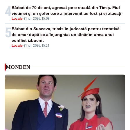
4
Bărbat de 70 de ani, agresat pe o stradă din Timiș. Fiul
victimei și un șofer care a intervenit au fost și ei atacați
Locale
-
31 iul. 2026, 15:08
5
Bărbat din Suceava, trimis în judecată pentru tentativă
de omor după ce a înjunghiat un tânăr în urma unui
conflict izbucnit
Locale
-
31 iul. 2026, 15:21
MONDEN