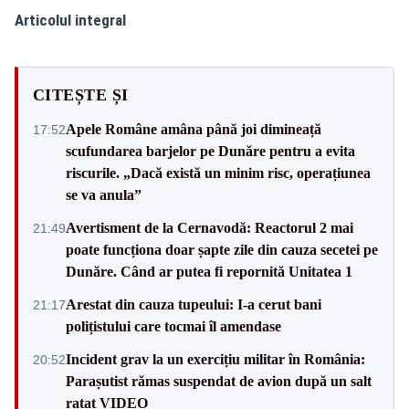
Articolul integral
CITEȘTE ȘI
Apele Române amâna până joi dimineață
17:52
scufundarea barjelor pe Dunăre pentru a evita
riscurile. „Dacă există un minim risc, operațiunea
se va anula”
Avertisment de la Cernavodă: Reactorul 2 mai
21:49
poate funcționa doar șapte zile din cauza secetei pe
Dunăre. Când ar putea fi repornită Unitatea 1
Arestat din cauza tupeului: I-a cerut bani
21:17
polițistului care tocmai îl amendase
Incident grav la un exercițiu militar în România:
20:52
Parașutist rămas suspendat de avion după un salt
ratat VIDEO