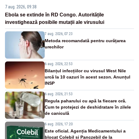
7 aug. 2026, 09:38
Ebola se extinde în RD Congo. Autoritățile
investighează posibile mutații ale virusului
7 aug. 2026, 07:23
Metoda recomandată pentru curățarea
urechilor
6 aug. 2026, 22:53
Bilanțul infecțiilor cu virusul West Nile
urcă la 10 cazuri în acest sezon. Anunțul
INSP
6 aug. 2026, 21:53
Regula paharului cu apă la fiecare oră.
Cum te protejezi de deshidratare în zilele
de caniculă
6 aug. 2026, 17:20
Este oficial. Agenția Medicamentului a
blocat Colebil și Panczebil de la