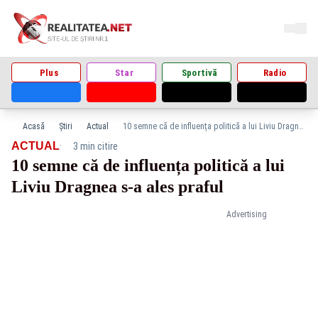
Plus
Star
Sportivă
Radio
Acasă
Știri
Actual
10 semne că de influența politică a lui Liviu Dragnea s-a ales praful
·
ACTUAL
3 min citire
10 semne că de influența politică a lui
Liviu Dragnea s-a ales praful
Advertising