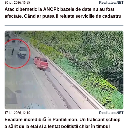
20 iul. 2026, 15:55
Realitatea.NET
Atac cibernetic la ANCPI: bazele de date nu au fost
afectate. Când ar putea fi reluate serviciile de cadastru
17 iul. 2026, 12:10
Realitatea.NET
Evadare incredibilă în Pantelimon. Un traficant șchiop
a sărit de la etaj și a fentat polițiștii chiar în timpul