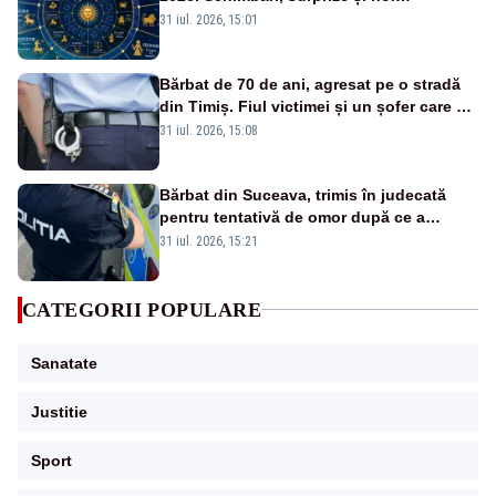
oportunități pentru toate zodiile
31 iul. 2026, 15:01
Bărbat de 70 de ani, agresat pe o stradă
din Timiș. Fiul victimei și un șofer care a
intervenit au fost și ei atacați
31 iul. 2026, 15:08
Bărbat din Suceava, trimis în judecată
pentru tentativă de omor după ce a
înjunghiat un tânăr în urma unui conflict
31 iul. 2026, 15:21
izbucnit
CATEGORII POPULARE
Sanatate
Justitie
Sport