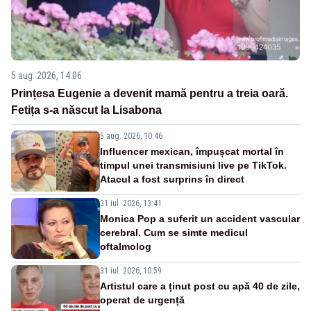
5 aug. 2026, 14:06
Prințesa Eugenie a devenit mamă pentru a treia oară.
Fetița s-a născut la Lisabona
5 aug. 2026, 10:46
Influencer mexican, împușcat mortal în
timpul unei transmisiuni live pe TikTok.
Atacul a fost surprins în direct
31 iul. 2026, 13:41
Monica Pop a suferit un accident vascular
cerebral. Cum se simte medicul
oftalmolog
31 iul. 2026, 10:59
Artistul care a ținut post cu apă 40 de zile,
operat de urgență