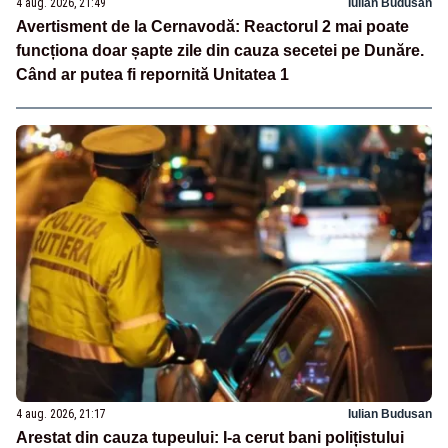
4 aug. 2026, 21:49
Iulian Budusan
Avertisment de la Cernavodă: Reactorul 2 mai poate
funcționa doar șapte zile din cauza secetei pe Dunăre.
Când ar putea fi repornită Unitatea 1
4 aug. 2026, 21:17
Iulian Budusan
Arestat din cauza tupeului: I-a cerut bani polițistului