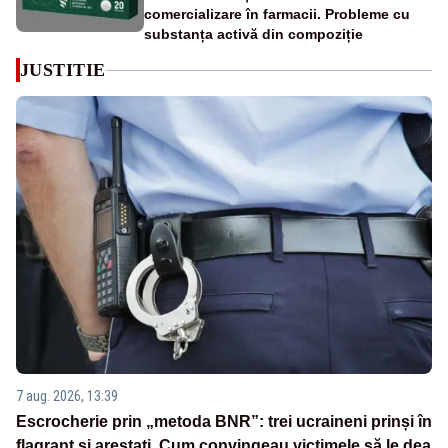
comercializare în farmacii. Probleme cu
substanța activă din compoziție
JUSTITIE
7 aug. 2026, 13:39
Escrocherie prin „metoda BNR”: trei ucraineni prinși în
flagrant și arestați. Cum convingeau victimele să le dea