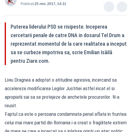
Publicat:
25 nov. 2017, 14:11
Puterea liderului PSD se risipeste. Inceperea
cercetarii penale de catre DNA in dosarul Tel Drum a
reprezentat momentul de la care realitatea a inceput
sa se curbeze impotriva sa, scrie Emilian Isăilă
pentru Ziare.com.
Liviu Dragnea a adoptat o atitudine agresiva, incercand sa
accelereze modificarea Legilor Justitiei astfel incat el si
apropiatii sai sa se protejeze de anchetele procurorilor. N-a
reusit.
Faptul ca este o persoana condamnata penal aflata in fruntea
celui mai mare partid din Romania i-a creat o fragilitate extrem
de mare pe care a incercat sa o inlature printr-un atac politic