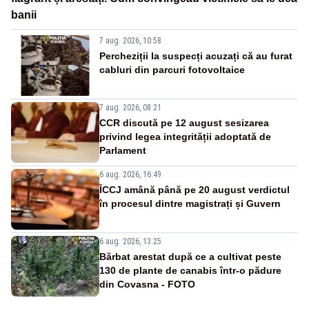
banii
7 aug. 2026, 10:58
Percheziții la suspecți acuzați că au furat
cabluri din parcuri fotovoltaice
7 aug. 2026, 08:21
CCR discută pe 12 august sesizarea
privind legea integrității adoptată de
Parlament
6 aug. 2026, 16:49
ÎCCJ amână până pe 20 august verdictul
în procesul dintre magistrați și Guvern
6 aug. 2026, 13:25
Bărbat arestat după ce a cultivat peste
130 de plante de canabis într-o pădure
din Covasna - FOTO