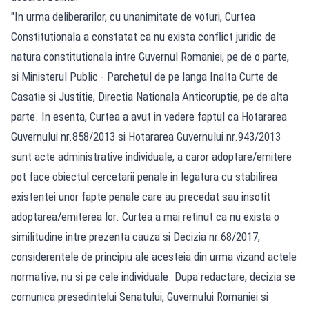
"In urma deliberarilor, cu unanimitate de voturi, Curtea
Constitutionala a constatat ca nu exista conflict juridic de
natura constitutionala intre Guvernul Romaniei, pe de o parte,
si Ministerul Public - Parchetul de pe langa Inalta Curte de
Casatie si Justitie, Directia Nationala Anticoruptie, pe de alta
parte. In esenta, Curtea a avut in vedere faptul ca Hotararea
Guvernului nr.858/2013 si Hotararea Guvernului nr.943/2013
sunt acte administrative individuale, a caror adoptare/emitere
pot face obiectul cercetarii penale in legatura cu stabilirea
existentei unor fapte penale care au precedat sau insotit
adoptarea/emiterea lor. Curtea a mai retinut ca nu exista o
similitudine intre prezenta cauza si Decizia nr.68/2017,
considerentele de principiu ale acesteia din urma vizand actele
normative, nu si pe cele individuale. Dupa redactare, decizia se
comunica presedintelui Senatului, Guvernului Romaniei si