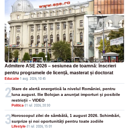
Admitere ASE 2026 – sesiunea de toamnă: înscrieri
pentru programele de licență, masterat și doctorat
Educatie
·
1 aug. 2026, 10:45
2
Stare de alertă energetică la nivelul României, pentru
luna august. Ilie Bolojan a anunțat importuri și posibile
restricții – VIDEO
Politica
-
31 iul. 2026, 20:30
3
Horoscopul zilei de sâmbătă, 1 august 2026. Schimbări,
surprize și noi oportunități pentru toate zodiile
Lifestyle
-
31 iul. 2026, 15:01