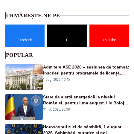
URMĂREȘTE-NE PE
Facebook
X
YouTube
POPULAR
Admitere ASE 2026 – sesiunea de toamnă:
înscrieri pentru programele de licență,
masterat și doctorat
1 aug. 2026, 10:45
Stare de alertă energetică la nivelul
României, pentru luna august. Ilie Bolojan
a anunțat importuri și posibile restricții –
31 iul. 2026, 20:30
VIDEO
Horoscopul zilei de sâmbătă, 1 august
2026. Schimbări, surprize și noi