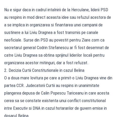
Nu e sigur daca in cadrul intalnirii de la Herculane, liderii PSD
au respins in mod direct aceasta idee sau refuzul acestora de
a se implica in organizarea si finantarea unei campanii de
sustinere a lui Liviu Dragnea a fost transmis pe canale
neoficiale. Surse din PSD au povestit pentru Ziare.com ca
secretarul general Codrin Stefanescu ar fi fost desemnat de
catre Liviu Dragnea sa obtina sprijinul liderilor locali pentru
organizarea acestor mitinguri, dar a fost refuzat.
2. Decizia Curtii Constitutionale in cazul Belina
O a doua mare lovitura pe care a primit-o Liviu Dragnea vine din
partea CCR. Judecatorii Curtii au respins in unanimitate
plangerea depusa de Calin Popescu Tariceanu in care acesta
cerea sa se constate existenta unui conflict constitutional
intre Executiv si DNA in cazul hotararilor de guvern emise in
dosarul Belina.