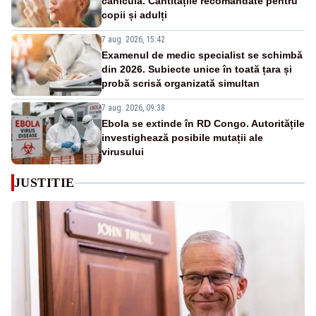
caniculă. Cantitățile recomandate pentru
copii și adulți
7 aug. 2026, 15:42
Examenul de medic specialist se schimbă
din 2026. Subiecte unice în toată țara și
probă scrisă organizată simultan
7 aug. 2026, 09:38
Ebola se extinde în RD Congo. Autoritățile
investighează posibile mutații ale
virusului
JUSTITIE