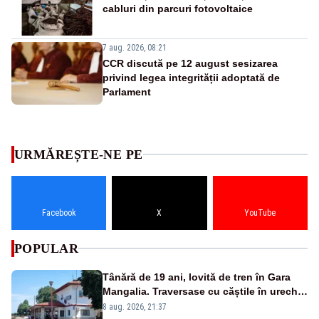
cabluri din parcuri fotovoltaice
7 aug. 2026, 08:21
CCR discută pe 12 august sesizarea
privind legea integrității adoptată de
Parlament
URMĂREȘTE-NE PE
Facebook
X
YouTube
POPULAR
Tânără de 19 ani, lovită de tren în Gara
Mangalia. Traversase cu căștile în urechi
liniile printr-un loc nepermis
8 aug. 2026, 21:37