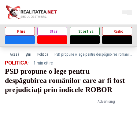
Plus
Star
Sportivă
Radio
Acasă
Știri
Politica
PSD propune o lege pentru despăgubirea românilor care ar fi fost prejudiciați prin indicele ROBOR
·
POLITICA
1 min citire
PSD propune o lege pentru
despăgubirea românilor care ar fi fost
prejudiciați prin indicele ROBOR
Advertising