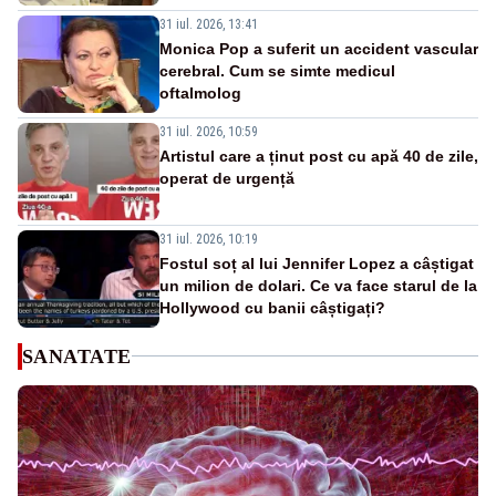
31 iul. 2026, 13:41
Monica Pop a suferit un accident vascular
cerebral. Cum se simte medicul
oftalmolog
31 iul. 2026, 10:59
Artistul care a ținut post cu apă 40 de zile,
operat de urgență
31 iul. 2026, 10:19
Fostul soț al lui Jennifer Lopez a câștigat
un milion de dolari. Ce va face starul de la
Hollywood cu banii câștigați?
SANATATE