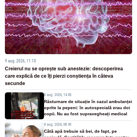
9 aug. 2026, 11:10
Creierul nu se oprește sub anestezie: descoperirea
care explică de ce îți pierzi conștiența în câteva
secunde
8 aug. 2026, 14:05
Răsturnare de situație în cazul ambulanței
oprite la pepeni: în autospecială erau doi
copii. Nu au fost supravegheați medical
8 aug. 2026, 08:45
Câtă apă trebuie să bei, de fapt, pe