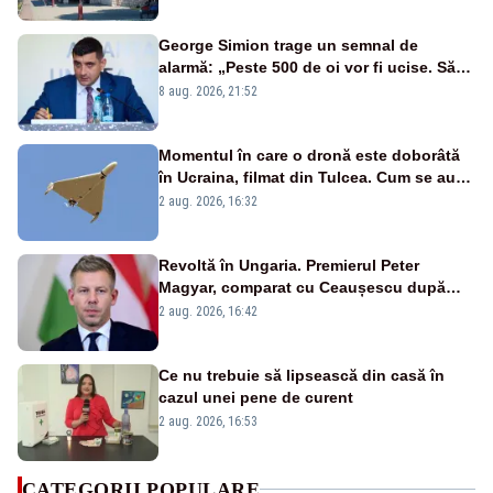
George Simion trage un semnal de
alarmă: „Peste 500 de oi vor fi ucise. Să
vedem dacă ciobanii vor fi despăgubiți”
8 aug. 2026, 21:52
Momentul în care o dronă este doborâtă
în Ucraina, filmat din Tulcea. Cum se aude
sunetul războiului la graniță - VIDEO
2 aug. 2026, 16:32
exclusiv
Revoltă în Ungaria. Premierul Peter
Magyar, comparat cu Ceaușescu după
anunțul referitor la criza energetică
2 aug. 2026, 16:42
Ce nu trebuie să lipsească din casă în
cazul unei pene de curent
2 aug. 2026, 16:53
CATEGORII POPULARE