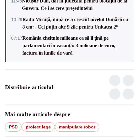
Nicușor Dan, dat în judecată pentru blocajul de la
11:48
Guvern. Ce i se cere președintelui
Radu Miruță, după ce a crescut nivelul Dunării cu
10:29
8 cm: „Cel puțin alte 9 zile pentru Unitatea 2”
România cheltuie milioane ca să îi țină pe
07:17
parlamentari în vacanță: 3 milioane de euro,
factura în lunile de vară
Distribuie articolul
Mai multe articole despre
PSD
proiect lege
manipulare robor