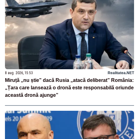
8 aug. 2026, 15:53
Realitatea.NET
Miruță „nu știe” dacă Rusia „atacă deliberat” România:
„Țara care lansează o dronă este responsabilă oriunde
această dronă ajunge”