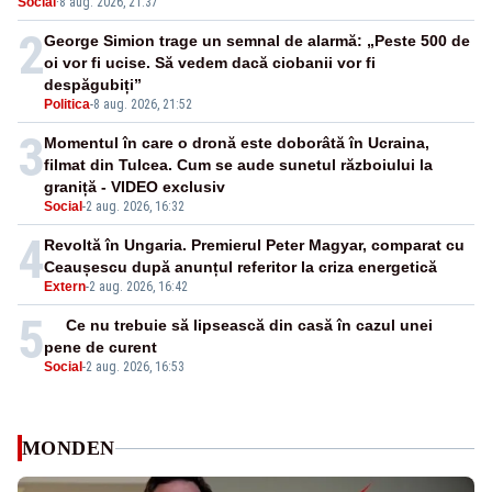
Social
·
8 aug. 2026, 21:37
nepermis
2
George Simion trage un semnal de alarmă: „Peste 500 de
oi vor fi ucise. Să vedem dacă ciobanii vor fi
despăgubiți”
Politica
-
8 aug. 2026, 21:52
3
Momentul în care o dronă este doborâtă în Ucraina,
filmat din Tulcea. Cum se aude sunetul războiului la
graniță - VIDEO exclusiv
Social
-
2 aug. 2026, 16:32
4
Revoltă în Ungaria. Premierul Peter Magyar, comparat cu
Ceaușescu după anunțul referitor la criza energetică
Extern
-
2 aug. 2026, 16:42
5
Ce nu trebuie să lipsească din casă în cazul unei
pene de curent
Social
-
2 aug. 2026, 16:53
MONDEN