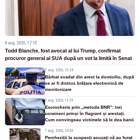
8 aug. 2026, 17:10
Todd Blanche, fost avocat al lui Trump, confirmat
procuror general al SUA după un vot la limită în Senat
7 aug. 2026, 15:34
Bărbat evadat din arest la domiciliu, după
ce ar fi distrus brățara electronică de
monitorizare
7 aug. 2026, 13:39
Escrocherie prin „metoda BNR”: trei
ucraineni prinși în flagrant și arestați.
Cum convingeau victimele să le dea banii
7 aug. 2026, 10:58
Percheziții la suspecți acuzați că au furat