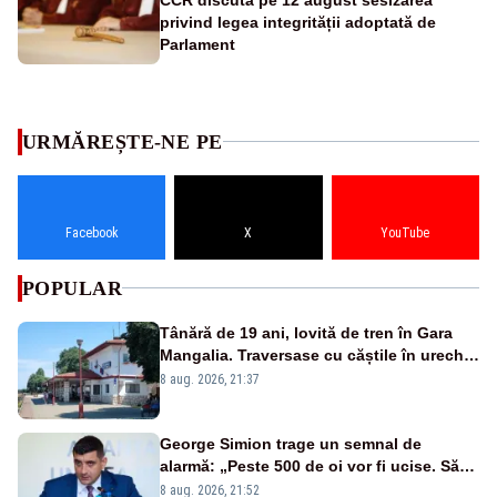
privind legea integrității adoptată de
Parlament
URMĂREȘTE-NE PE
Facebook
X
YouTube
POPULAR
Tânără de 19 ani, lovită de tren în Gara
Mangalia. Traversase cu căștile în urechi
liniile printr-un loc nepermis
8 aug. 2026, 21:37
George Simion trage un semnal de
alarmă: „Peste 500 de oi vor fi ucise. Să
vedem dacă ciobanii vor fi despăgubiți”
8 aug. 2026, 21:52