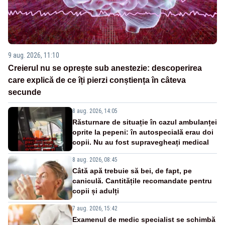
9 aug. 2026, 11:10
Creierul nu se oprește sub anestezie: descoperirea
care explică de ce îți pierzi conștiența în câteva
secunde
8 aug. 2026, 14:05
Răsturnare de situație în cazul ambulanței
oprite la pepeni: în autospecială erau doi
copii. Nu au fost supravegheați medical
8 aug. 2026, 08:45
Câtă apă trebuie să bei, de fapt, pe
caniculă. Cantitățile recomandate pentru
copii și adulți
7 aug. 2026, 15:42
Examenul de medic specialist se schimbă