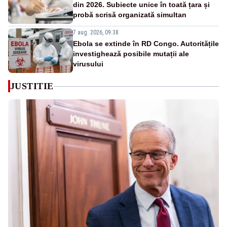
din 2026. Subiecte unice în toată țara și
probă scrisă organizată simultan
7 aug. 2026, 09:38
Ebola se extinde în RD Congo. Autoritățile
investighează posibile mutații ale
virusului
JUSTITIE