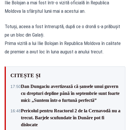
Ilie Bolojan
a mai fost într-o vizită oficială în Republica
Moldova la sfârșitul lunii mai a acestui an.
Totuși, aceea a fost întreruptă, după ce o dronă s-a prăbușit
pe un bloc din Galați.
Prima vizită a lui
Ilie Bolojan
în Republica Moldova în calitate
de premier a avut loc în luna august a anului trecut.
CITEȘTE ȘI
Dan Dungaciu avertizează că șansele unui guvern
17:50
cu drepturi depline până în septembrie sunt foarte
mici: „Suntem într-o furtună perfectă”
Pericolul pentru Reactorul 2 de la Cernavodă nu a
16:48
trecut. Barjele scufundate în Dunăre pot fi
dislocate