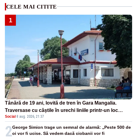
CELE MAI CITITE
1
Tânără de 19 ani, lovită de tren în Gara Mangalia.
Traversase cu căștile în urechi liniile printr-un loc
Social
·
8 aug. 2026, 21:37
nepermis
2
George Simion trage un semnal de alarmă: „Peste 500 de
oi vor fi ucise. Să vedem dacă ciobanii vor fi