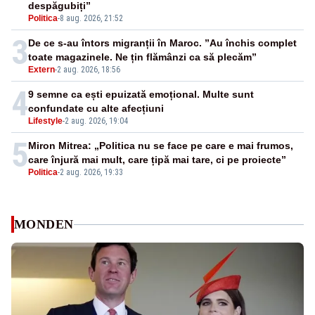
despăgubiți”
Politica
-
8 aug. 2026, 21:52
3
De ce s-au întors migranții în Maroc. ”Au închis complet
toate magazinele. Ne țin flămânzi ca să plecăm”
Extern
-
2 aug. 2026, 18:56
4
9 semne ca ești epuizată emoțional. Multe sunt
confundate cu alte afecțiuni
Lifestyle
-
2 aug. 2026, 19:04
5
Miron Mitrea: „Politica nu se face pe care e mai frumos,
care înjură mai mult, care țipă mai tare, ci pe proiecte”
Politica
-
2 aug. 2026, 19:33
MONDEN