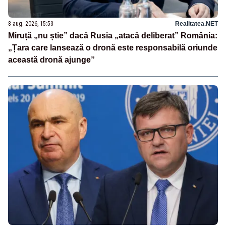
8 aug. 2026, 15:53
Realitatea.NET
Miruță „nu știe” dacă Rusia „atacă deliberat” România:
„Țara care lansează o dronă este responsabilă oriunde
această dronă ajunge”