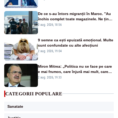
De ce s-au întors migranții în Maroc. ”Au
închis complet toate magazinele. Ne țin
flămânzi ca să plecăm”
2 aug. 2026, 18:56
9 semne ca ești epuizată emoțional. Multe
sunt confundate cu alte afecțiuni
2 aug. 2026, 19:04
Miron Mitrea: „Politica nu se face pe care
e mai frumos, care înjură mai mult, care
țipă mai tare, ci pe proiecte”
2 aug. 2026, 19:33
CATEGORII POPULARE
Sanatate
Justitie