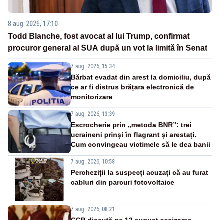
8 aug. 2026, 17:10
Todd Blanche, fost avocat al lui Trump, confirmat
procuror general al SUA după un vot la limită în Senat
7 aug. 2026, 15:34
Bărbat evadat din arest la domiciliu, după
ce ar fi distrus brățara electronică de
monitorizare
7 aug. 2026, 13:39
Escrocherie prin „metoda BNR”: trei
ucraineni prinși în flagrant și arestați.
Cum convingeau victimele să le dea banii
7 aug. 2026, 10:58
Percheziții la suspecți acuzați că au furat
cabluri din parcuri fotovoltaice
7 aug. 2026, 08:21
CCR discută pe 12 august sesizarea