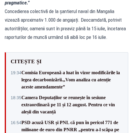
pragmatice.”
Concedierea colectivă de la șantierul naval din Mangalia
vizează aproximativ 1.000 de angajați. Deocamdată, potrivit
autorităților, oamenii sunt în preaviz până la 15 iulie, încetarea
raporturilor de muncă urmând să aibă loc pe 16 iulie.
CITEȘTE ȘI
Comisia Europeană a luat în vizor modificările la
19:34
legea decarbonizării.„Vom analiza cu atenție
aceste amendamente”
Camera Deputaților se reunește în sesiune
18:35
extraordinară pe 11 și 12 august. Pentru ce vin
aleșii din vacanță
PSD acuză USR și PNL că pun în pericol 771 de
16:54
milioane de euro din PNRR „pentru a-l scăpa pe