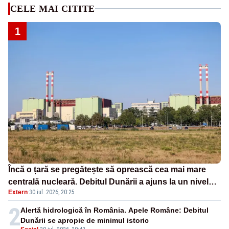
CELE MAI CITITE
1
Încă o țară se pregătește să oprească cea mai mare
centrală nucleară. Debitul Dunării a ajuns la un nivel
Extern
·
30 iul. 2026, 20:25
critic
2
Alertă hidrologică în România. Apele Române: Debitul
Dunării se apropie de minimul istoric