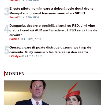
Social
-
30 iul. 2026, 20:42
3
El este pilotul român care a doborât cele două drone.
Mesajul emoționant transmis românilor - VIDEO
Social
-
30 iul. 2026, 20:52
4
Dungaciu, despre o posibilă alianță cu PSD: „Îmi vine
greu să cred că AUR are încredere că PSD se va ține de
cuvânt”
Politica
-
30 iul. 2026, 20:50
5
Greșeala care îți poate distruge gazonul pe timp de
caniculă. Mulți români o fac fără să își dea seama
Lifestyle
-
30 iul. 2026, 21:03
MONDEN