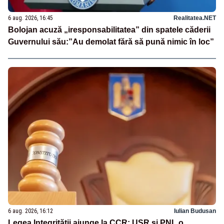
6 aug. 2026, 16:45
Realitatea.NET
Bolojan acuză „iresponsabilitatea” din spatele căderii
Guvernului său:”Au demolat fără să pună nimic în loc”
6 aug. 2026, 16:12
Iulian Budusan
Legea Integrității ajunge la CCR: USR și PNL o