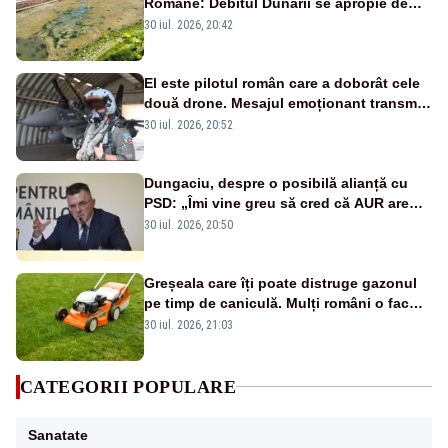
Române: Debitul Dunării se apropie de
minimul istoric
30 iul. 2026, 20:42
El este pilotul român care a doborât cele
două drone. Mesajul emoționant transmis
românilor - VIDEO
30 iul. 2026, 20:52
Dungaciu, despre o posibilă alianță cu
PSD: „Îmi vine greu să cred că AUR are
încredere că PSD se va ține de cuvânt”
30 iul. 2026, 20:50
Greșeala care îți poate distruge gazonul
pe timp de caniculă. Mulți români o fac
fără să își dea seama
30 iul. 2026, 21:03
CATEGORII POPULARE
Sanatate