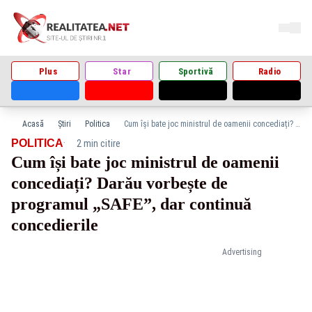
Plus
Star
Sportivă
Radio
Acasă
Știri
Politica
Cum își bate joc ministrul de oamenii concediați? Darău vorbește de programul „SAFE”, dar continuă concedierile
·
POLITICA
2 min citire
Cum își bate joc ministrul de oamenii
concediați? Darău vorbește de
programul „SAFE”, dar continuă
concedierile
Advertising