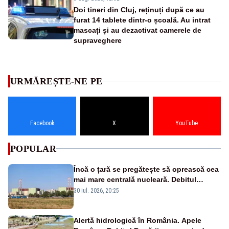
Doi tineri din Cluj, reținuți după ce au
furat 14 tablete dintr-o școală. Au intrat
mascați și au dezactivat camerele de
supraveghere
URMĂREȘTE-NE PE
Facebook
X
YouTube
POPULAR
Încă o țară se pregătește să oprească cea
mai mare centrală nucleară. Debitul
Dunării a ajuns la un nivel critic
30 iul. 2026, 20:25
Alertă hidrologică în România. Apele