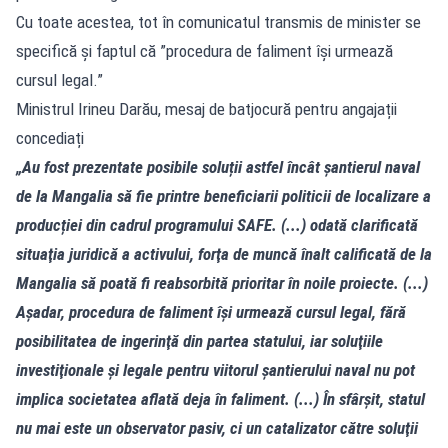
Cu toate acestea
, tot în comunicatul transmis de minister se
specifică și faptul că ”procedura de faliment îşi urmează
cursul legal.”
Ministrul Irineu Darău, mesaj de batjocură pentru angajații
concediați
„Au fost prezentate posibile soluții astfel încât șantierul naval
de la Mangalia să fie printre beneficiarii politicii de localizare a
producției din cadrul programului SAFE. (...) odată clarificată
situaţia juridică a activului, forţa de muncă înalt calificată de la
Mangalia să poată fi reabsorbită prioritar în noile proiecte. (...)
Aşadar, procedura de faliment îşi urmează cursul legal, fără
posibilitatea de ingerinţă din partea statului, iar soluţiile
investiţionale şi legale pentru viitorul şantierului naval nu pot
implica societatea aflată deja în faliment. (...) În sfârşit, statul
nu mai este un observator pasiv, ci un catalizator către soluţii