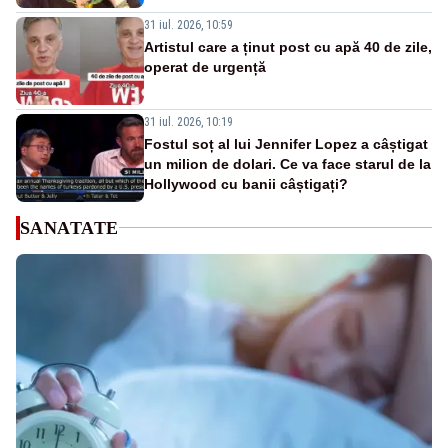
31 iul. 2026, 10:59
Artistul care a ținut post cu apă 40 de zile,
operat de urgență
31 iul. 2026, 10:19
Fostul soț al lui Jennifer Lopez a câștigat
un milion de dolari. Ce va face starul de la
Hollywood cu banii câștigați?
SANATATE