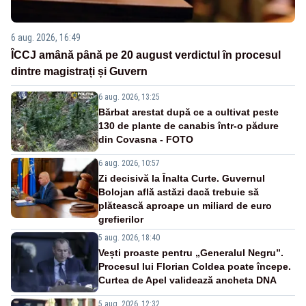
6 aug. 2026, 16:49
ÎCCJ amână până pe 20 august verdictul în procesul
dintre magistrați și Guvern
6 aug. 2026, 13:25
Bărbat arestat după ce a cultivat peste
130 de plante de canabis într-o pădure
din Covasna - FOTO
6 aug. 2026, 10:57
Zi decisivă la Înalta Curte. Guvernul
Bolojan află astăzi dacă trebuie să
plătească aproape un miliard de euro
grefierilor
5 aug. 2026, 18:40
Vești proaste pentru „Generalul Negru”.
Procesul lui Florian Coldea poate începe.
Curtea de Apel validează ancheta DNA
5 aug. 2026, 12:32