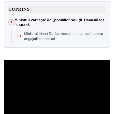
CUPRINS
Ministrul vorbește de „posibile” soluții. Oamenii ies
1
în stradă
Ministrul Irineu Darău, mesaj de batjocură pentru
1.1
angajații concediați