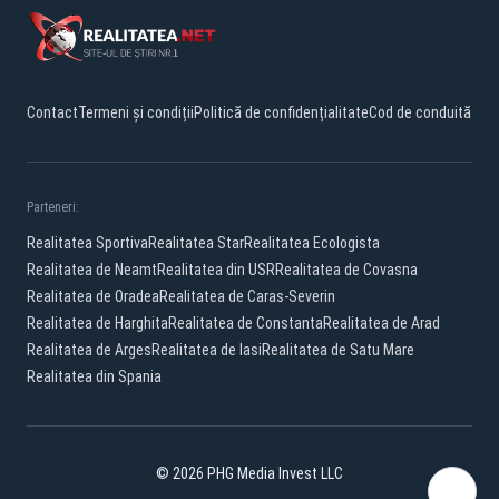
Contact
Termeni și condiții
Politică de confidențialitate
Cod de conduită
Parteneri:
Realitatea Sportiva
Realitatea Star
Realitatea Ecologista
Realitatea de Neamt
Realitatea din USR
Realitatea de Covasna
Realitatea de Oradea
Realitatea de Caras-Severin
Realitatea de Harghita
Realitatea de Constanta
Realitatea de Arad
Realitatea de Arges
Realitatea de Iasi
Realitatea de Satu Mare
Realitatea din Spania
© 2026 PHG Media Invest LLC
Facebook
YouTube
X
TikTok