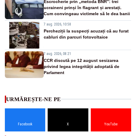
Escrocherie prin „metoda BNR”: trei
ucraineni prinși în flagrant și arestați.
Cum convingeau victimele să le dea banii
7 aug. 2026, 10:58
Percheziții la suspecți acuzați că au furat
cabluri din parcuri fotovoltaice
7 aug. 2026, 08:21
CCR discută pe 12 august sesizarea
privind legea integrității adoptată de
Parlament
URMĂREȘTE-NE PE
Facebook
X
YouTube