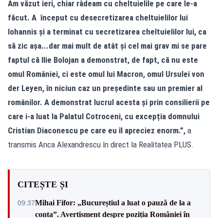
Am văzut ieri, chiar râdeam cu cheltuielile pe care le-a
făcut. A început cu desecretizarea cheltuielilor lui
Iohannis și a terminat cu secretizarea cheltuielilor lui, ca
să zic așa...dar mai mult de atât și cel mai grav mi se pare
faptul că Ilie Bolojan a demonstrat, de fapt, că nu este
omul României, ci este omul lui Macron, omul Ursulei von
der Leyen, în niciun caz un președinte sau un premier al
românilor. A demonstrat lucrul acesta și prin consilierii pe
care i-a luat la Palatul Cotroceni, cu excepția domnului
Cristian Diaconescu pe care eu îl apreciez enorm.”,
a
transmis Anca Alexandrescu în direct la Realitatea PLUS.
CITEȘTE ȘI
Mihai Fifor: „Bucureștiul a luat o pauză de la a
09:37
conta”. Avertisment despre poziția României în