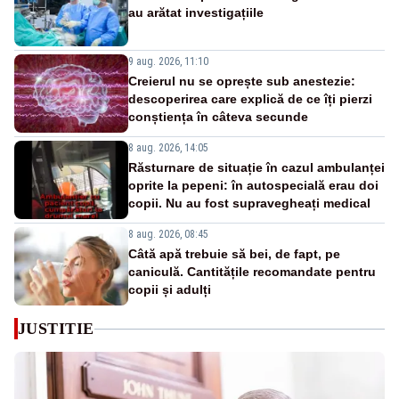
au arătat investigațiile
9 aug. 2026, 11:10
Creierul nu se oprește sub anestezie:
descoperirea care explică de ce îți pierzi
conștiența în câteva secunde
8 aug. 2026, 14:05
Răsturnare de situație în cazul ambulanței
oprite la pepeni: în autospecială erau doi
copii. Nu au fost supravegheați medical
8 aug. 2026, 08:45
Câtă apă trebuie să bei, de fapt, pe
caniculă. Cantitățile recomandate pentru
copii și adulți
JUSTITIE