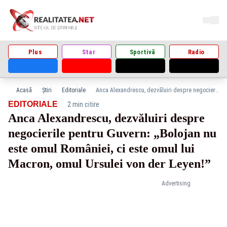
Plus
Star
Sportivă
Radio
Acasă
Știri
Editoriale
Anca Alexandrescu, dezvăluiri despre negocierile pentru Guvern: „Bolojan nu este omul României, ci este omul lui Macron, omul Ursulei von der Leyen!”
·
EDITORIALE
2 min citire
Anca Alexandrescu, dezvăluiri despre
negocierile pentru Guvern: „Bolojan nu
este omul României, ci este omul lui
Macron, omul Ursulei von der Leyen!”
Advertising