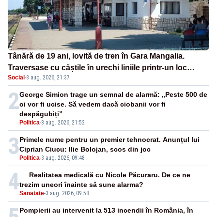
Tânără de 19 ani, lovită de tren în Gara Mangalia.
Traversase cu căștile în urechi liniile printr-un loc
Social
·
8 aug. 2026, 21:37
nepermis
2
George Simion trage un semnal de alarmă: „Peste 500 de
oi vor fi ucise. Să vedem dacă ciobanii vor fi
despăgubiți”
Politica
-
8 aug. 2026, 21:52
3
Primele nume pentru un premier tehnocrat. Anunțul lui
Ciprian Ciucu: Ilie Bolojan, scos din joc
Politica
-
3 aug. 2026, 09:48
4
Realitatea medicală cu Nicole Păcuraru. De ce ne
trezim uneori înainte să sune alarma?
Sanatate
-
3 aug. 2026, 09:58
5
Pompierii au intervenit la 513 incendii în România, în