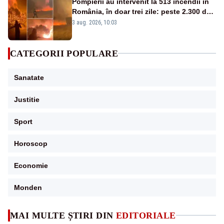
Pompierii au intervenit la 513 incendii în
România, în doar trei zile: peste 2.300 de
hectare de teren au fost afectate
3 aug. 2026, 10:03
CATEGORII POPULARE
Sanatate
Justitie
Sport
Horoscop
Economie
Monden
MAI MULTE ȘTIRI DIN
EDITORIALE