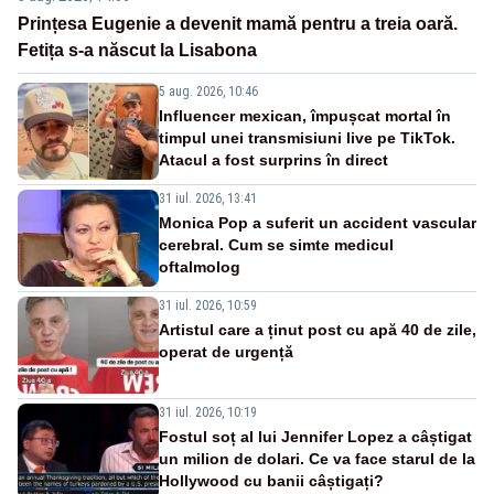
Prințesa Eugenie a devenit mamă pentru a treia oară.
Fetița s-a născut la Lisabona
5 aug. 2026, 10:46
Influencer mexican, împușcat mortal în
timpul unei transmisiuni live pe TikTok.
Atacul a fost surprins în direct
31 iul. 2026, 13:41
Monica Pop a suferit un accident vascular
cerebral. Cum se simte medicul
oftalmolog
31 iul. 2026, 10:59
Artistul care a ținut post cu apă 40 de zile,
operat de urgență
31 iul. 2026, 10:19
Fostul soț al lui Jennifer Lopez a câștigat
un milion de dolari. Ce va face starul de la
Hollywood cu banii câștigați?