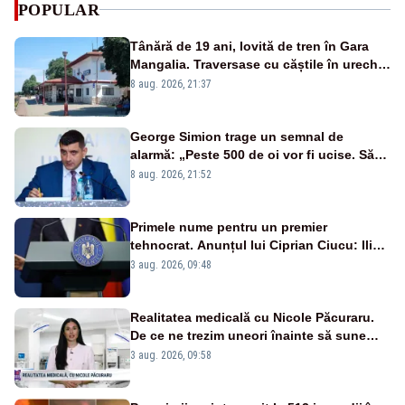
POPULAR
Tânără de 19 ani, lovită de tren în Gara
Mangalia. Traversase cu căștile în urechi
liniile printr-un loc nepermis
8 aug. 2026, 21:37
George Simion trage un semnal de
alarmă: „Peste 500 de oi vor fi ucise. Să
vedem dacă ciobanii vor fi despăgubiți”
8 aug. 2026, 21:52
Primele nume pentru un premier
tehnocrat. Anunțul lui Ciprian Ciucu: Ilie
Bolojan, scos din joc
3 aug. 2026, 09:48
Realitatea medicală cu Nicole Păcuraru.
De ce ne trezim uneori înainte să sune
alarma?
3 aug. 2026, 09:58