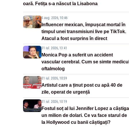
oară. Fetița s-a născut la Lisabona
5 aug. 2026, 10:46
Influencer mexican, împușcat mortal în
timpul unei transmisiuni live pe TikTok.
Atacul a fost surprins în direct
31 iul. 2026, 13:41
Monica Pop a suferit un accident
vascular cerebral. Cum se simte medicu
oftalmolog
31 iul. 2026, 10:59
Artistul care a ținut post cu apă 40 de
zile, operat de urgență
31 iul. 2026, 10:19
Fostul soț al lui Jennifer Lopez a câștiga
un milion de dolari. Ce va face starul de
la Hollywood cu banii câștigați?