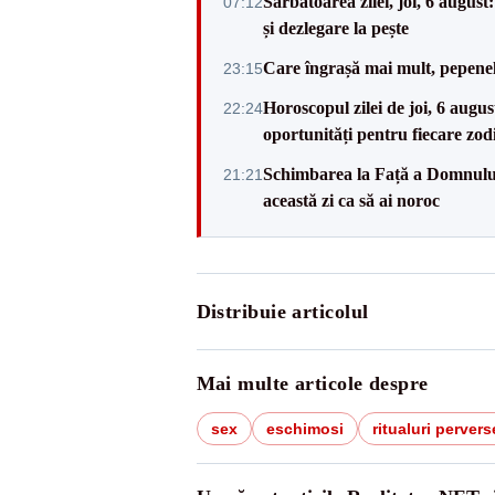
Sărbătoarea zilei, joi, 6 augus
07:12
și dezlegare la pește
Care îngrașă mai mult, pepenele
23:15
Horoscopul zilei de joi, 6 augus
22:24
oportunități pentru fiecare zod
Schimbarea la Față a Domnului 20
21:21
această zi ca să ai noroc
Distribuie articolul
Mai multe articole despre
sex
eschimosi
ritualuri pervers