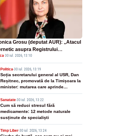
onica Grosu (deputat AUR): „Atacul
ernetic asupra Registrului
ica
·
30 iul. 2026, 13:10
prietăților transmite un semnal de
credere investitorilor”
2
Politica
-
30 iul. 2026, 13:19
Soția secretarului general al USR, Dan
Reșitnec, promovată de la Timișoara la
minister: mutarea care aprinde
scandalul
3
Sanatate
-
30 iul. 2026, 13:22
Cum să reduci stresul fără
medicamente: 12 metode naturale
susținute de specialiști
Timp Liber
-
30 iul. 2026, 13:24
Ciorba de burtă, așa cum nu ai mai