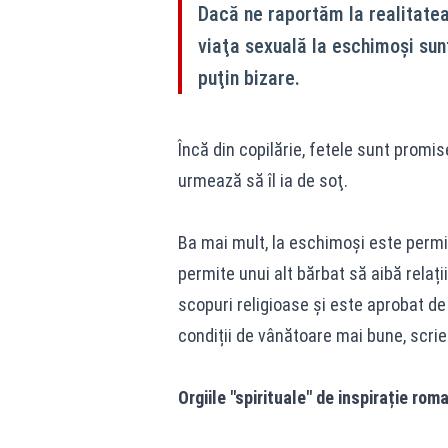
Dacă ne raportăm la realitatea 
viaţa sexuală la eschimoşi sunt
puţin bizare.
Încă din copilărie, fetele sunt promi
urmează să îl ia de soţ.
Ba mai mult, la eschimoşi este permis 
permite unui alt bărbat să aibă relați
scopuri religioase și este aprobat d
condiții de vânătoare mai bune, scri
Orgiile "spirituale" de inspirație rom