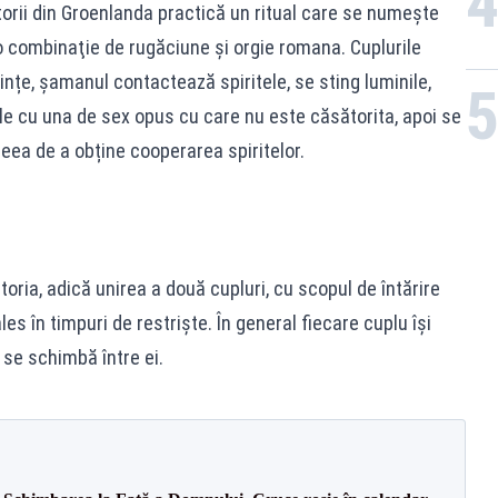
itorii din Groenlanda practică un ritual care se numeşte
e o combinaţie de rugăciune și orgie romana. Cuplurile
ințe, șamanul contactează spiritele, se sting luminile,
le cu una de sex opus cu care nu este căsătorita, apoi se
ceea de a obține cooperarea spiritelor.
oria, adică unirea a două cupluri, cu scopul de întărire
es în timpuri de restriște. În general fiecare cuplu își
 se schimbă între ei.