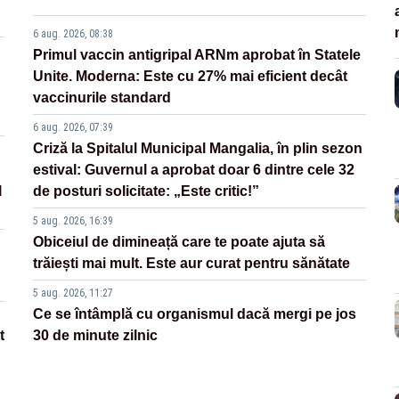
6 aug. 2026, 08:38
Primul vaccin antigripal ARNm aprobat în Statele
Unite. Moderna: Este cu 27% mai eficient decât
vaccinurile standard
6 aug. 2026, 07:39
Criză la Spitalul Municipal Mangalia, în plin sezon
estival: Guvernul a aprobat doar 6 dintre cele 32
l
de posturi solicitate: „Este critic!”
5 aug. 2026, 16:39
Obiceiul de dimineață care te poate ajuta să
trăiești mai mult. Este aur curat pentru sănătate
5 aug. 2026, 11:27
Ce se întâmplă cu organismul dacă mergi pe jos
t
30 de minute zilnic