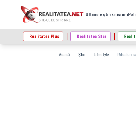
Ultimele știri
Emisiuni
Poli
Realitatea Plus
Realitatea Star
Realit
Acasă
Știri
Lifestyle
Ritualuri 