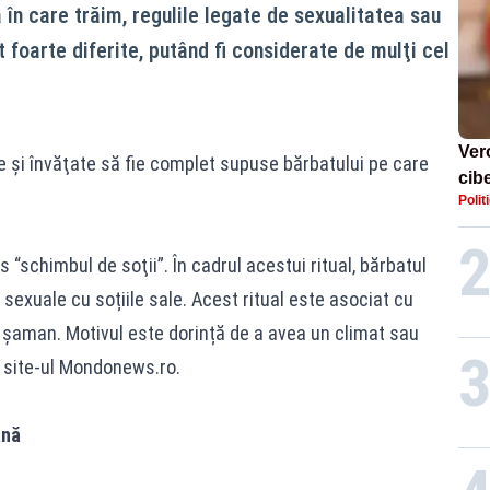
în care trăim, regulile legate de sexualitatea sau
 foarte diferite, putând fi considerate de mulţi cel
Ver
se şi învăţate să fie complet supuse bărbatului pe care
cib
Polit
Pro
neîn
“schimbul de soţii”. În cadrul acestui ritual, bărbatul
i sexuale cu soțiile sale. Acest ritual este asociat cu
e șaman. Motivul este dorință de a avea un climat sau
e site-ul Mondonews.ro.
ană