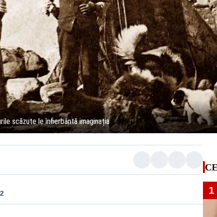
rile scăzute le înfierbântă imaginația
CE
1
22