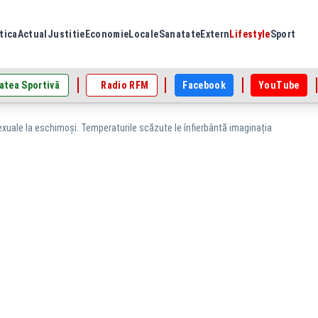
tica
Actual
Justitie
Economie
Locale
Sanatate
Extern
Lifestyle
Sport
atea Sportivă
Radio RFM
Facebook
YouTube
sexuale la eschimoși. Temperaturile scăzute le înfierbântă imaginația