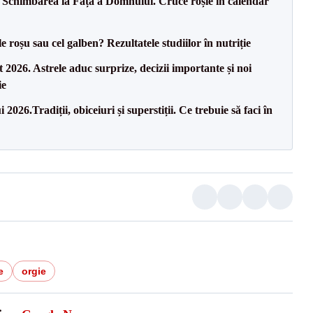
t: Schimbarea la Față a Domnului. Cruce roșie în calendar
 roșu sau cel galben? Rezultatele studiilor în nutriție
t 2026. Astrele aduc surprize, decizii importante și noi
ie
26.Tradiții, obiceiuri și superstiții. Ce trebuie să faci în
e
orgie