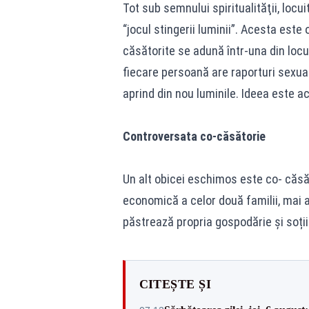
Tot sub semnului spiritualităţii, locu
“jocul stingerii luminii”. Acesta est
căsătorite se adună într-una din locu
fiecare persoană are raporturi sexua
aprind din nou luminile. Ideea este a
Controversata co-căsătorie
Un alt obicei eschimos este co- căsăt
economică a celor două familii, mai al
păstrează propria gospodărie și soții
CITEȘTE ȘI