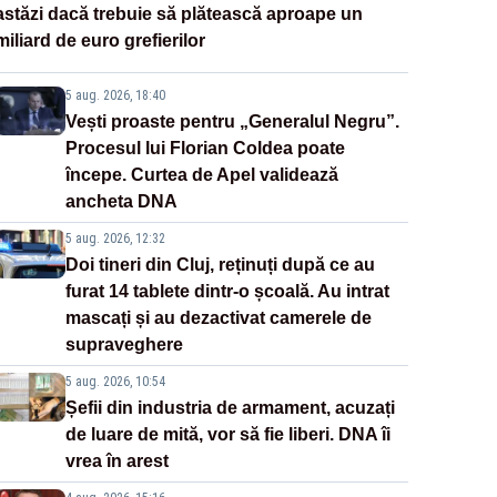
astăzi dacă trebuie să plătească aproape un
miliard de euro grefierilor
5 aug. 2026, 18:40
Vești proaste pentru „Generalul Negru”.
Procesul lui Florian Coldea poate
începe. Curtea de Apel validează
ancheta DNA
5 aug. 2026, 12:32
Doi tineri din Cluj, reținuți după ce au
furat 14 tablete dintr-o școală. Au intrat
mascați și au dezactivat camerele de
supraveghere
5 aug. 2026, 10:54
Șefii din industria de armament, acuzați
de luare de mită, vor să fie liberi. DNA îi
vrea în arest