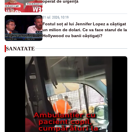
operat de urgență
31 iul. 2026, 10:19
Fostul soț al lui Jennifer Lopez a câștigat
un milion de dolari. Ce va face starul de la
Hollywood cu banii câștigați?
SANATATE