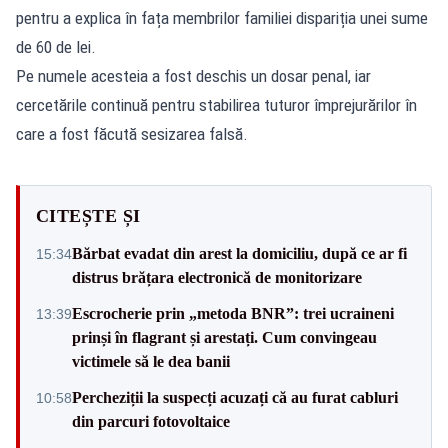
pentru a explica în fața membrilor familiei dispariția unei sume
de 60 de lei.
Pe numele acesteia a fost deschis un dosar penal, iar
cercetările continuă pentru stabilirea tuturor împrejurărilor în
care a fost făcută sesizarea falsă.
CITEȘTE ȘI
Bărbat evadat din arest la domiciliu, după ce ar fi
15:34
distrus brățara electronică de monitorizare
Escrocherie prin „metoda BNR”: trei ucraineni
13:39
prinși în flagrant și arestați. Cum convingeau
victimele să le dea banii
Percheziții la suspecți acuzați că au furat cabluri
10:58
din parcuri fotovoltaice