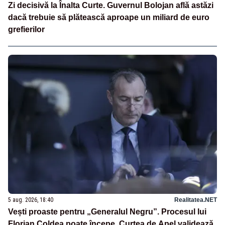
Zi decisivă la Înalta Curte. Guvernul Bolojan află astăzi
dacă trebuie să plătească aproape un miliard de euro
grefierilor
5 aug. 2026, 18:40
Realitatea.NET
Vești proaste pentru „Generalul Negru”. Procesul lui
Florian Coldea poate începe. Curtea de Apel validează