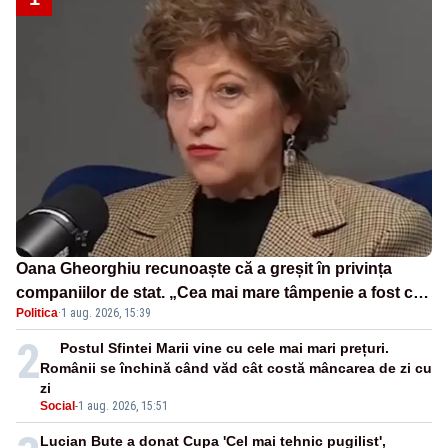
Oana Gheorghiu recunoaște că a greșit în privința
companiilor de stat. „Cea mai mare tâmpenie a fost că
Politica
·
1 aug. 2026, 15:39
eu am crezut că lucrurile sunt deschise”
2
Postul Sfintei Marii vine cu cele mai mari prețuri.
Românii se închină când văd cât costă mâncarea de zi cu
zi
Social
-
1 aug. 2026, 15:51
Lucian Bute a donat Cupa 'Cel mai tehnic pugilist',