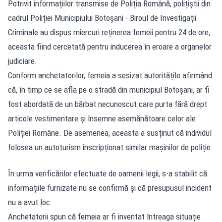
Potrivit informațiilor transmise
de Poliția Română, polițiștii din
cadrul Poliției Municipiului Botoșani - Biroul de Investigații
Criminale au dispus miercuri reținerea femeii pentru 24 de ore,
aceasta fiind cercetată pentru inducerea în eroare a organelor
judiciare.
Conform anchetatorilor, femeia a sesizat autoritățile afirmând
că, în timp ce se afla pe o stradă din municipiul Botoșani, ar fi
fost abordată de un bărbat necunoscut care purta fără drept
articole vestimentare și însemne asemănătoare celor ale
Poliției Române. De asemenea, aceasta a susținut că individul
folosea un autoturism inscripționat similar mașinilor de poliție.
În urma verificărilor efectuate de oamenii legii, s-a stabilit că
informațiile furnizate nu se confirmă și că presupusul incident
nu a avut loc.
Anchetatorii spun
că femeia ar fi inventat întreaga situație