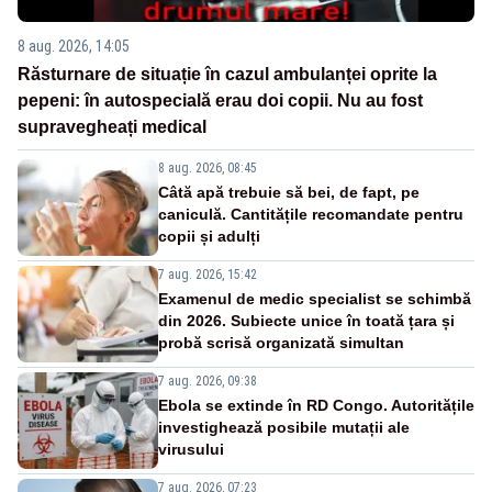
8 aug. 2026, 14:05
Răsturnare de situație în cazul ambulanței oprite la
pepeni: în autospecială erau doi copii. Nu au fost
supravegheați medical
8 aug. 2026, 08:45
Câtă apă trebuie să bei, de fapt, pe
caniculă. Cantitățile recomandate pentru
copii și adulți
7 aug. 2026, 15:42
Examenul de medic specialist se schimbă
din 2026. Subiecte unice în toată țara și
probă scrisă organizată simultan
7 aug. 2026, 09:38
Ebola se extinde în RD Congo. Autoritățile
investighează posibile mutații ale
virusului
7 aug. 2026, 07:23