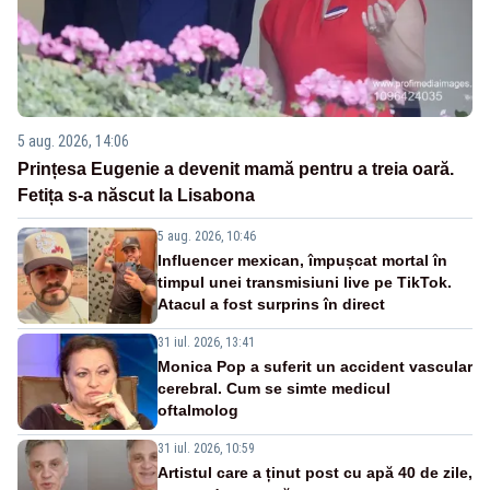
5 aug. 2026, 14:06
Prințesa Eugenie a devenit mamă pentru a treia oară.
Fetița s-a născut la Lisabona
5 aug. 2026, 10:46
Influencer mexican, împușcat mortal în
timpul unei transmisiuni live pe TikTok.
Atacul a fost surprins în direct
31 iul. 2026, 13:41
Monica Pop a suferit un accident vascular
cerebral. Cum se simte medicul
oftalmolog
31 iul. 2026, 10:59
Artistul care a ținut post cu apă 40 de zile,