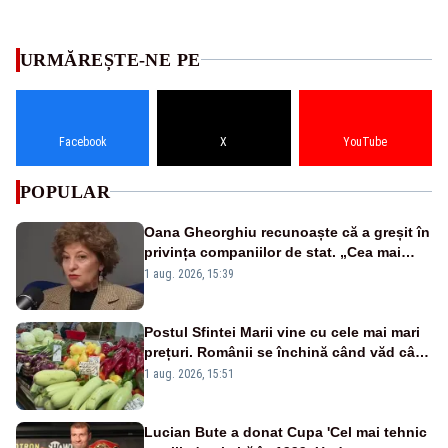
URMĂREȘTE-NE PE
Facebook
X
YouTube
POPULAR
Oana Gheorghiu recunoaște că a greșit în
privința companiilor de stat. „Cea mai
mare tâmpenie a fost că eu am crezut că
1 aug. 2026, 15:39
lucrurile sunt deschise”
Postul Sfintei Marii vine cu cele mai mari
prețuri. Românii se închină când văd cât
costă mâncarea de zi cu zi
1 aug. 2026, 15:51
Lucian Bute a donat Cupa 'Cel mai tehnic