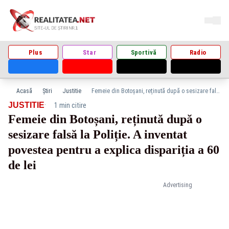
Plus
Star
Sportivă
Radio
Acasă
Știri
Justitie
Femeie din Botoșani, reținută după o sesizare falsă la Poliție. A inventat povestea pentru a explica dispariția a 60 de lei
·
JUSTITIE
1 min citire
Femeie din Botoșani, reținută după o
sesizare falsă la Poliție. A inventat
povestea pentru a explica dispariția a 60
de lei
Advertising