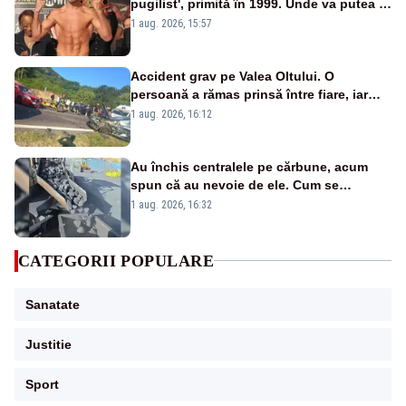
pugilist', primită în 1999. Unde va putea fi
admirat trofeul
1 aug. 2026, 15:57
Accident grav pe Valea Oltului. O
persoană a rămas prinsă între fiare, iar
alta a fost aruncată pe carosabil
1 aug. 2026, 16:12
Au închis centralele pe cărbune, acum
spun că au nevoie de ele. Cum se
pasează vina în plină criză energetică
1 aug. 2026, 16:32
CATEGORII POPULARE
Sanatate
Justitie
Sport