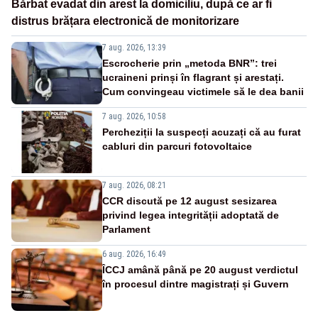
Bărbat evadat din arest la domiciliu, după ce ar fi
distrus brățara electronică de monitorizare
7 aug. 2026, 13:39
Escrocherie prin „metoda BNR”: trei
ucraineni prinși în flagrant și arestați.
Cum convingeau victimele să le dea banii
7 aug. 2026, 10:58
Percheziții la suspecți acuzați că au furat
cabluri din parcuri fotovoltaice
7 aug. 2026, 08:21
CCR discută pe 12 august sesizarea
privind legea integrității adoptată de
Parlament
6 aug. 2026, 16:49
ÎCCJ amână până pe 20 august verdictul
în procesul dintre magistrați și Guvern