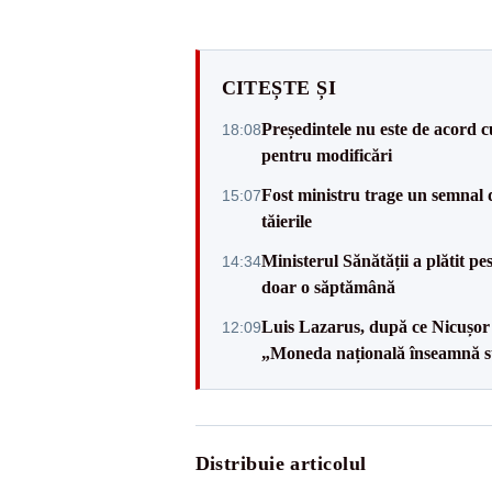
CITEȘTE ȘI
Președintele nu este de acord c
18:08
pentru modificări
Fost ministru trage un semnal 
15:07
tăierile
Ministerul Sănătății a plătit pe
14:34
doar o săptămână
Luis Lazarus, după ce Nicușor 
12:09
„Moneda națională înseamnă s
Distribuie articolul