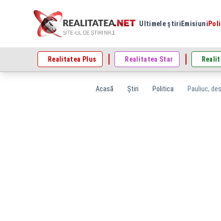
Ultimele știri
Emisiuni
Poli
Realitatea Plus
Realitatea Star
Realit
Acasă
Știri
Politica
Pauliuc, de