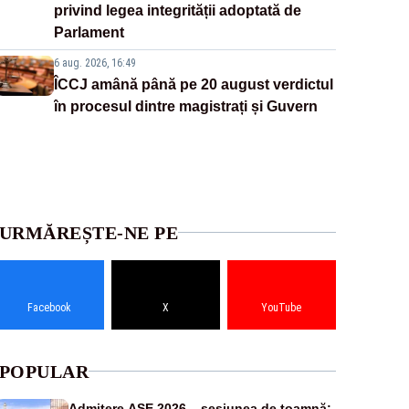
privind legea integrității adoptată de
Parlament
6 aug. 2026, 16:49
ÎCCJ amână până pe 20 august verdictul
în procesul dintre magistrați și Guvern
URMĂREȘTE-NE PE
Facebook
X
YouTube
POPULAR
Admitere ASE 2026 – sesiunea de toamnă: