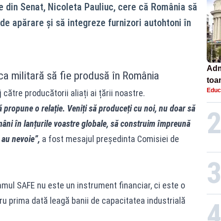
 din Senat, Nicoleta Pauliuc, cere că România să
e apărare și să integreze furnizori autohtoni în
Adm
ca militară să fie produsă în România
toa
Educ
ătre producătorii aliați ai țării noastre.
lice
 propune o relație. Veniți să produceți cu noi, nu doar să
români în lanțurile voastre globale, să construim împreună
 au nevoie”,
a fost mesajul președinta Comisiei de
ul SAFE nu este un instrument financiar, ci este o
ru prima dată leagă banii de capacitatea industrială