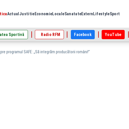
tica
Actual
Justitie
Economie
Locale
Sanatate
Extern
Lifestyle
Sport
atea Sportivă
Radio RFM
Facebook
YouTube
spre programul SAFE: „Să integrăm producătorii români!”