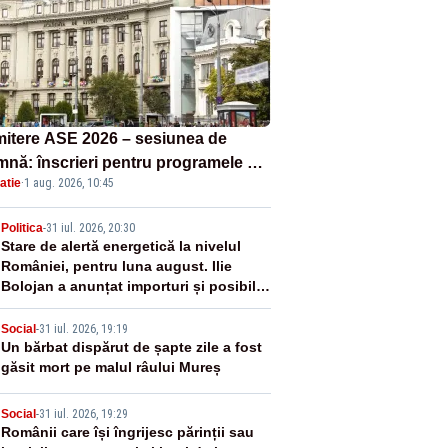
itere ASE 2026 – sesiunea de
mnă: înscrieri pentru programele de
atie
·
1 aug. 2026, 10:45
nță, masterat și doctorat
2
Politica
-
31 iul. 2026, 20:30
Stare de alertă energetică la nivelul
României, pentru luna august. Ilie
Bolojan a anunțat importuri și posibile
restricții – VIDEO
3
Social
-
31 iul. 2026, 19:19
Un bărbat dispărut de șapte zile a fost
găsit mort pe malul râului Mureș
4
Social
-
31 iul. 2026, 19:29
Românii care își îngrijesc părinții sau