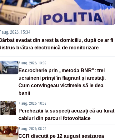
7 aug. 2026, 15:34
Bărbat evadat din arest la domiciliu, după ce ar fi
distrus brățara electronică de monitorizare
7 aug. 2026, 13:39
Escrocherie prin „metoda BNR”: trei
ucraineni prinși în flagrant și arestați.
Cum convingeau victimele să le dea
banii
7 aug. 2026, 10:58
Percheziții la suspecți acuzați că au furat
cabluri din parcuri fotovoltaice
7 aug. 2026, 08:21
CCR discută pe 12 august sesizarea