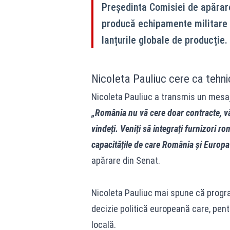
Președinta Comisiei de apărare
producă echipamente militare d
lanțurile globale de producție.
Nicoleta Pauliuc cere ca tehni
Nicoleta Pauliuc
a transmis un mesaj c
„România nu vă cere doar contracte, vă
vindeți. Veniți să integrați furnizori 
capacitățile de care România și Europa
apărare din Senat.
Nicoleta Pauliuc
mai spune că program
decizie politică europeană care, pent
locală.