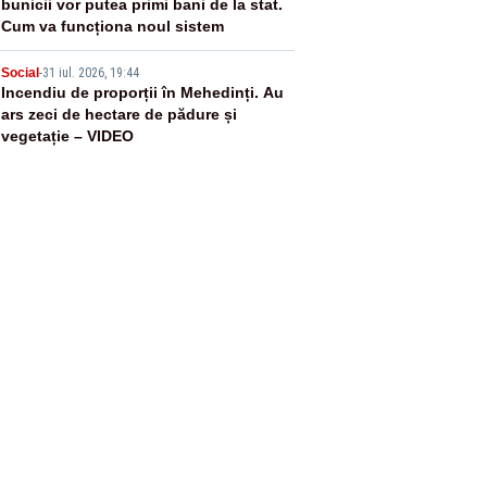
bunicii vor putea primi bani de la stat.
Cum va funcționa noul sistem
5
Social
-
31 iul. 2026, 19:44
Incendiu de proporții în Mehedinți. Au
ars zeci de hectare de pădure și
vegetație – VIDEO