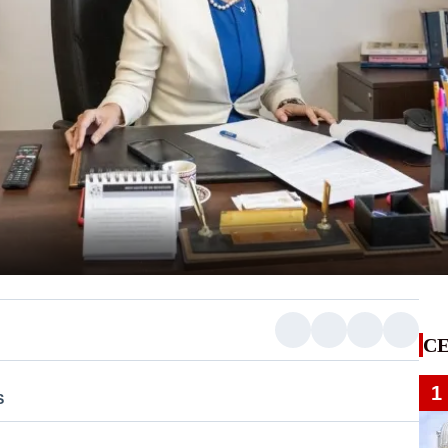
CE
1
S