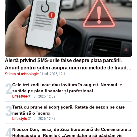
Alertă privind SMS-urile false despre plata parcării.
Anunț pentru șoferi asupra unei noi metode de fraudă
Stiinta si tehnologie
·
31 iul. 2026, 12:31
online
2
Cele trei zodii care dau lovitura în august. Norocul le
surâde pe plan financiar și profesional
Lifestyle
-
31 iul. 2026, 12:32
3
Tartă cu prune și scorțișoară. Rețeta de sezon pe care
merită să o încerci
Lifestyle
-
31 iul. 2026, 12:45
4
Nicușor Dan, mesaj de Ziua Europeană de Comemorare a
Holocaustului Romilor: „Avem datoria să păstrăm vie