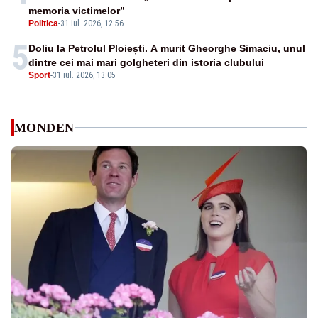
memoria victimelor”
Politica
-
31 iul. 2026, 12:56
5
Doliu la Petrolul Ploiești. A murit Gheorghe Simaciu, unul
dintre cei mai mari golgheteri din istoria clubului
Sport
-
31 iul. 2026, 13:05
MONDEN