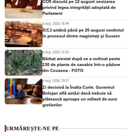
CCR discută pe 12 august sesizarea
privind legea integrității adoptată de
Parlament
6 aug. 2026, 16:49
ÎCCJ amână până pe 20 august verdictul
în procesul dintre magistrați și Guvern
6 aug. 2026, 13:25
Bărbat arestat după ce a cultivat peste
130 de plante de canabis într-o pădure
din Covasna - FOTO
6 aug. 2026, 10:57
Zi decisivă la Înalta Curte. Guvernul
Bolojan află astăzi dacă trebuie să
plătească aproape un miliard de euro
grefierilor
URMĂREȘTE-NE PE