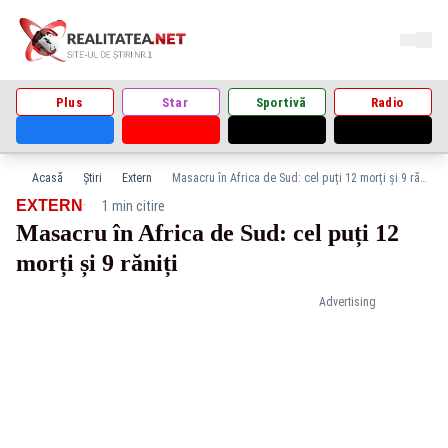
Plus
Star
Sportivă
Radio
Acasă
Știri
Extern
Masacru în Africa de Sud: cel puți 12 morți și 9 răniți
·
EXTERN
1 min citire
Masacru în Africa de Sud: cel puți 12
morți și 9 răniți
Advertising