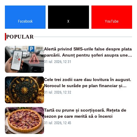
Facebook
X
YouTube
POPULAR
Alertă privind SMS-urile false despre plata
parcării. Anunț pentru șoferi asupra unei
noi metode de fraudă online
31 iul. 2026, 12:31
Cele trei zodii care dau lovitura în august.
Norocul le surâde pe plan financiar și
profesional
31 iul. 2026, 12:32
Tartă cu prune și scorțișoară. Rețeta de
sezon pe care merită să o încerci
31 iul. 2026, 12:45