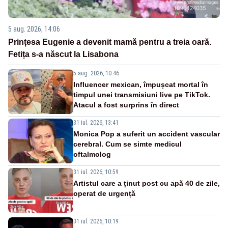
5 aug. 2026, 14:06
Prințesa Eugenie a devenit mamă pentru a treia oară.
Fetița s-a născut la Lisabona
5 aug. 2026, 10:46
Influencer mexican, împușcat mortal în
timpul unei transmisiuni live pe TikTok.
Atacul a fost surprins în direct
31 iul. 2026, 13:41
Monica Pop a suferit un accident vascular
cerebral. Cum se simte medicul
oftalmolog
31 iul. 2026, 10:59
Artistul care a ținut post cu apă 40 de zile,
operat de urgență
31 iul. 2026, 10:19