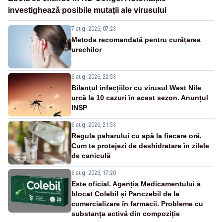
investighează posibile mutații ale virusului
7 aug. 2026, 07:23
Metoda recomandată pentru curățarea
urechilor
6 aug. 2026, 22:53
Bilanțul infecțiilor cu virusul West Nile
urcă la 10 cazuri în acest sezon. Anunțul
INSP
6 aug. 2026, 21:53
Regula paharului cu apă la fiecare oră.
Cum te protejezi de deshidratare în zilele
de caniculă
6 aug. 2026, 17:20
Este oficial. Agenția Medicamentului a
blocat Colebil și Panczebil de la
comercializare în farmacii. Probleme cu
substanța activă din compoziție