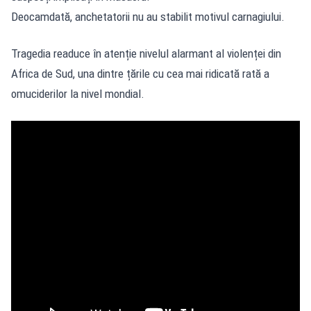
Deocamdată, anchetatorii nu au stabilit motivul carnagiului.
Tragedia
readuce în atenție nivelul alarmant al violenței din
Africa de Sud, una dintre țările cu cea mai ridicată rată a
omuciderilor la nivel mondial.