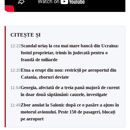
CITEȘTE ȘI
Scandal uriaș la cea mai mare bancă din Ucraina:
12:22
fostul proprietar, trimis în judecată pentru o
fraudă de miliarde
Etna a erupt din nou: restricții pe aeroportul din
12:20
Catania, zboruri deviate
Georgia, afectată de a treia pană majoră de curent
11:54
în doar două săptămâni: cauzele, investigate
Zbor anulat la Salonic după ce o pasăre a ajuns în
11:49
motorul avionului. Peste 150 de pasageri, blocați
pe aeroport