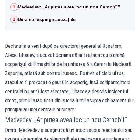
Medvedev: „Ar putea avea loc un nou Cernobîl”
1
Ucraina respinge acuzațiile
2
Declarația a venit după ce directorul general al Rosatom,
Alexei Lihacev, a acuzat Ucraina că ar fi atacat cu o dronă
acoperișul sălii mașinilor de la unitatea 6 a Centrala Nucleară
Zaporijia, aflată sub control rusesc. Potrivit oficialului rus,
atacul ar fi provocat o gaură în acoperiș, însă echipamentele
centralei nu ar fi fost afectate. Lihacev a descris incidentul
drept „primul atac țintit din istoria lumii asupra echipamentului
principal al unei centrale nucleare”.
Medvedev: „Ar putea avea loc un nou Cernobîl”
Dmitri Medvedev a susținut că un atac asupra reactorului sau
asupra sistemelor de siguranță ale unei centrale nucleare ar