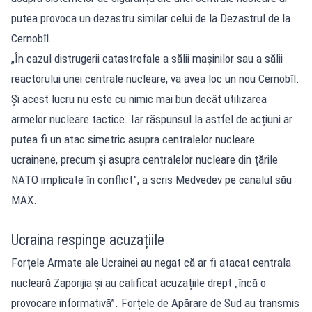
putea provoca un dezastru similar celui de la Dezastrul de la
Cernobîl.
„În cazul distrugerii catastrofale a sălii mașinilor sau a sălii
reactorului unei centrale nucleare, va avea loc un nou Cernobîl.
Și acest lucru nu este cu nimic mai bun decât utilizarea
armelor nucleare tactice. Iar răspunsul la astfel de acțiuni ar
putea fi un atac simetric asupra centralelor nucleare
ucrainene, precum și asupra centralelor nucleare din țările
NATO implicate în conflict”, a scris Medvedev pe canalul său
MAX.
Ucraina respinge acuzațiile
Forțele Armate ale Ucrainei au negat că ar fi atacat centrala
nucleară Zaporijia și au calificat acuzațiile drept „încă o
provocare informativă”. Forțele de Apărare de Sud au transmis