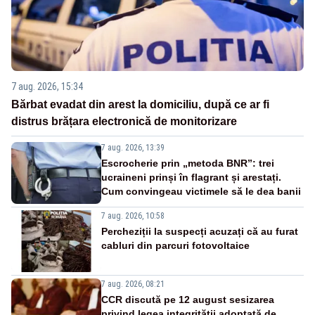
7 aug. 2026, 15:34
Bărbat evadat din arest la domiciliu, după ce ar fi
distrus brățara electronică de monitorizare
7 aug. 2026, 13:39
Escrocherie prin „metoda BNR”: trei
ucraineni prinși în flagrant și arestați.
Cum convingeau victimele să le dea banii
7 aug. 2026, 10:58
Percheziții la suspecți acuzați că au furat
cabluri din parcuri fotovoltaice
7 aug. 2026, 08:21
CCR discută pe 12 august sesizarea
privind legea integrității adoptată de