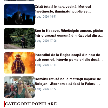
Criză totală în țara vecină. Metroul
încetinește, iluminatul public se
suspendă, iar bugetarii sunt trimiși să
1 aug. 2026, 16:51
lucreze de acasă
Șoc în Kosovo. Rămășițele umane, găsite
într-o groapă comună din războiul din anii
1990
1 aug. 2026, 17:06
Incendiul de la Reșița scapă din nou de
sub control. Intervin pompieri din două
județe și un elicopter
1 aug. 2026, 17:11
Românii refuză noile restricții impuse de
Bolojan. „Economie să facă la Palatul
Victoria!”
1 aug. 2026, 17:27
CATEGORII POPULARE