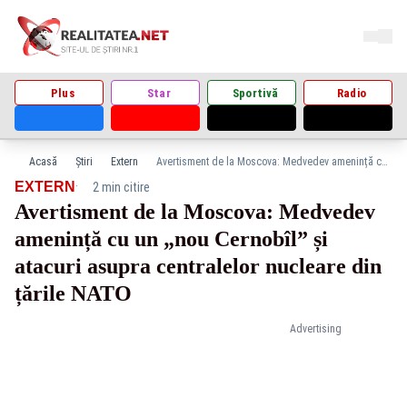
Plus
Star
Sportivă
Radio
Acasă
Știri
Extern
Avertisment de la Moscova: Medvedev amenință cu un „nou Cernobîl” și atacuri asupra centralelor nucleare din țările NATO
·
EXTERN
2 min citire
Avertisment de la Moscova: Medvedev
amenință cu un „nou Cernobîl” și
atacuri asupra centralelor nucleare din
țările NATO
Advertising