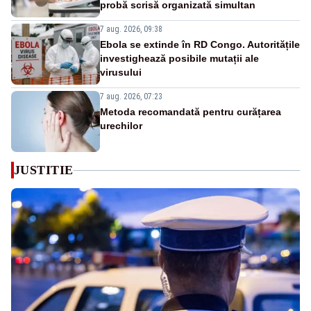
probă scrisă organizată simultan
7 aug. 2026, 09:38
Ebola se extinde în RD Congo. Autoritățile
investighează posibile mutații ale
virusului
7 aug. 2026, 07:23
Metoda recomandată pentru curățarea
urechilor
JUSTITIE