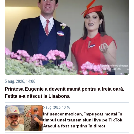
5 aug. 2026, 14:06
Prințesa Eugenie a devenit mamă pentru a treia oară.
Fetița s-a născut la Lisabona
5 aug. 2026, 10:46
Influencer mexican, împușcat mortal în
timpul unei transmisiuni live pe TikTok.
Atacul a fost surprins în direct