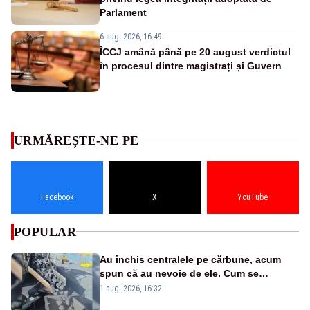
Parlament
6 aug. 2026, 16:49
ÎCCJ amână până pe 20 august verdictul
în procesul dintre magistrați și Guvern
URMĂREȘTE-NE PE
Facebook
X
YouTube
POPULAR
Au închis centralele pe cărbune, acum
spun că au nevoie de ele. Cum se
pasează vina în plină criză energetică
1 aug. 2026, 16:32