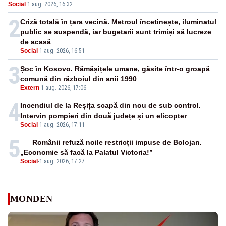
Social
·
1 aug. 2026, 16:32
energetică
2
Criză totală în țara vecină. Metroul încetinește, iluminatul
public se suspendă, iar bugetarii sunt trimiși să lucreze
de acasă
Social
-
1 aug. 2026, 16:51
3
Șoc în Kosovo. Rămășițele umane, găsite într-o groapă
comună din războiul din anii 1990
Extern
-
1 aug. 2026, 17:06
4
Incendiul de la Reșița scapă din nou de sub control.
Intervin pompieri din două județe și un elicopter
Social
-
1 aug. 2026, 17:11
5
Românii refuză noile restricții impuse de Bolojan.
„Economie să facă la Palatul Victoria!”
Social
-
1 aug. 2026, 17:27
MONDEN