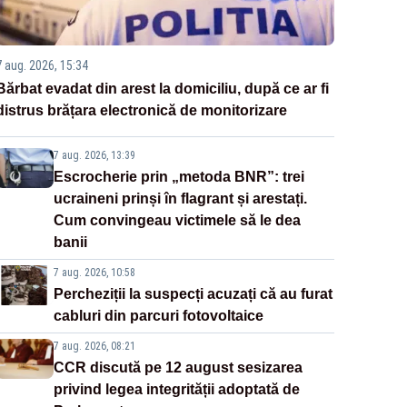
7 aug. 2026, 15:34
Bărbat evadat din arest la domiciliu, după ce ar fi
distrus brățara electronică de monitorizare
7 aug. 2026, 13:39
Escrocherie prin „metoda BNR”: trei
ucraineni prinși în flagrant și arestați.
Cum convingeau victimele să le dea
banii
7 aug. 2026, 10:58
Percheziții la suspecți acuzați că au furat
cabluri din parcuri fotovoltaice
7 aug. 2026, 08:21
CCR discută pe 12 august sesizarea
privind legea integrității adoptată de