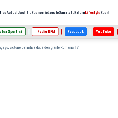
tica
Actual
Justitie
Economie
Locale
Sanatate
Extern
Lifestyle
Sport
atea Sportivă
Radio RFM
Facebook
YouTube
gașu, victorie definitivă după denigrările România TV