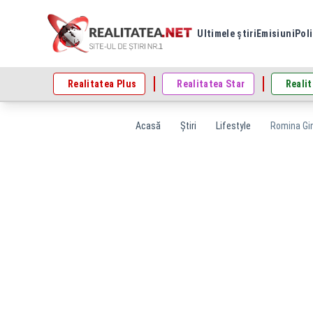
Ultimele știri
Emisiuni
Poli
Realitatea Plus
Realitatea Star
Realit
Acasă
Știri
Lifestyle
Romina Gin