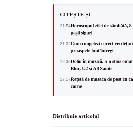
CITEȘTE ȘI
Horoscopul zilei de sâmbătă, 8 
21:54
pașii siguri
Cum congelezi corect verdețuri
21:32
proaspete luni întregi
Doliu în muzică. S-a stins omul
18:35
Blur, U2 și All Saints
Rețetă de musaca de post cu cart
17:17
carne
Distribuie articolul