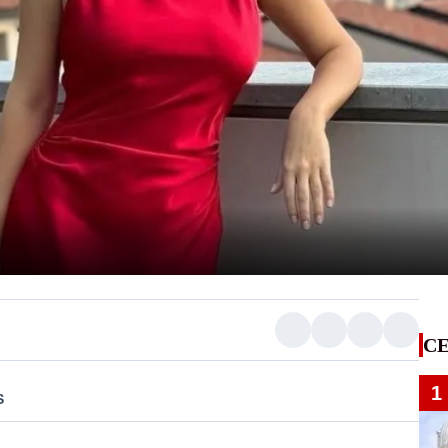
CE
1
S