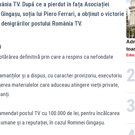
ânia TV. După ce a pierdut în fața Asociației
ingașu, soția lui Piero Ferrari, a obținut o victorie
a denigrărilor postului România TV.
Adm
u
toa
Educ
otărârea definitivă
prin care a respins ca nefondate
lice
amanților și a dispus, cu caracter provizoriu, executoriu
agerea materialelor care aduceau atingere vieții private,
anți.
a amendat postul TV cu 100.000 de lei, pentru încălcarea
 umane și a reputației, în cazul
Rominei Gingașu.