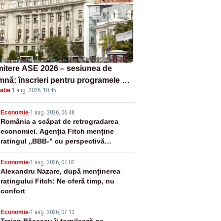
itere ASE 2026 – sesiunea de
mnă: înscrieri pentru programele de
atie
·
1 aug. 2026, 10:45
nță, masterat și doctorat
2
Economie
-
1 aug. 2026, 06:48
România a scăpat de retrogradarea
economiei. Agenția Fitch menține
ratingul „BBB-” cu perspectivă
negativă
3
Economie
-
1 aug. 2026, 07:02
Alexandru Nazare, după menținerea
ratingului Fitch: Ne oferă timp, nu
confort
Economie
-
1 aug. 2026, 07:13
Traian Băsescu îi torpilează pe