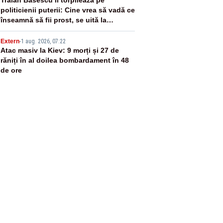
4
politicienii puterii: Cine vrea să vadă ce
înseamnă să fii prost, se uită la
România
5
Extern
-
1 aug. 2026, 07:22
Atac masiv la Kiev: 9 morți și 27 de
răniți în al doilea bombardament în 48
de ore