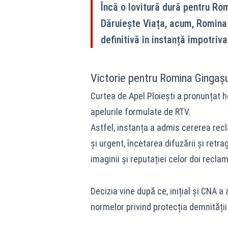
Încă o lovitură dură pentru Rom
Dăruiește Viața, acum, Romina G
definitivă în instanță împotriv
Victorie pentru Romina Gingaș
Curtea de Apel Ploiești a pronunțat
h
apelurile formulate de RTV.
Astfel, instanța a admis cererea recl
și urgent, încetarea difuzării și retr
imaginii și reputației celor doi reclam
Decizia vine după ce, inițial și CNA 
normelor privind protecția demnității