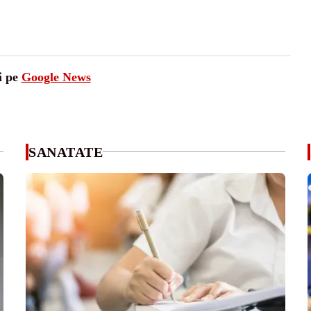
i pe
Google News
SANATATE