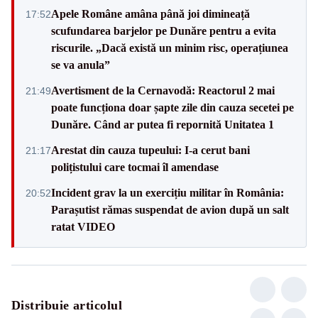
Apele Române amâna până joi dimineață
17:52
scufundarea barjelor pe Dunăre pentru a evita
riscurile. „Dacă există un minim risc, operațiunea
se va anula”
Avertisment de la Cernavodă: Reactorul 2 mai
21:49
poate funcționa doar șapte zile din cauza secetei pe
Dunăre. Când ar putea fi repornită Unitatea 1
Arestat din cauza tupeului: I-a cerut bani
21:17
polițistului care tocmai îl amendase
Incident grav la un exercițiu militar în România:
20:52
Parașutist rămas suspendat de avion după un salt
ratat VIDEO
Distribuie articolul