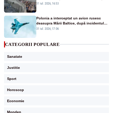
din Ceuta.
31 iul. 2026, 16:53
Polonia a interceptat un avion rusesc
deasupra Mării Baltice, după incidentul
cu racheta rusească
31 iul. 2026, 17:06
CATEGORII POPULARE
Sanatate
Justitie
Sport
Horoscop
Economie
Monden