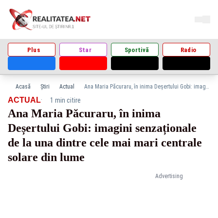
Plus
Star
Sportivă
Radio
Acasă
Știri
Actual
Ana Maria Păcuraru, în inima Deșertului Gobi: imagini senzaționale de la una dintre cele mai mari centrale solare din lume
·
ACTUAL
1 min citire
Ana Maria Păcuraru, în inima
Deșertului Gobi: imagini senzaționale
de la una dintre cele mai mari centrale
solare din lume
Advertising