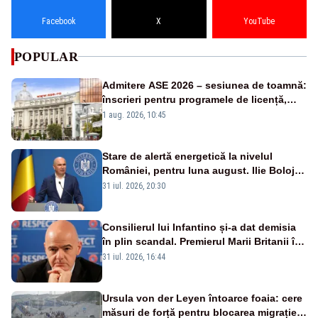
Facebook
X
YouTube
POPULAR
Admitere ASE 2026 – sesiunea de toamnă:
înscrieri pentru programele de licență,
masterat și doctorat
1 aug. 2026, 10:45
Stare de alertă energetică la nivelul
României, pentru luna august. Ilie Bolojan
a anunțat importuri și posibile restricții –
31 iul. 2026, 20:30
VIDEO
Consilierul lui Infantino și-a dat demisia
în plin scandal. Premierul Marii Britanii îl
atacă pe Gianni Infantino: „Este omul
31 iul. 2026, 16:44
nepotrivit” să conducă FIFA
Ursula von der Leyen întoarce foaia: cere
măsuri de forță pentru blocarea migrației