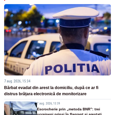
7 aug. 2026, 15:34
Bărbat evadat din arest la domiciliu, după ce ar fi
distrus brățara electronică de monitorizare
7 aug. 2026, 13:39
Escrocherie prin „metoda BNR”: trei
ucraineni prinși în flagrant și arestați.