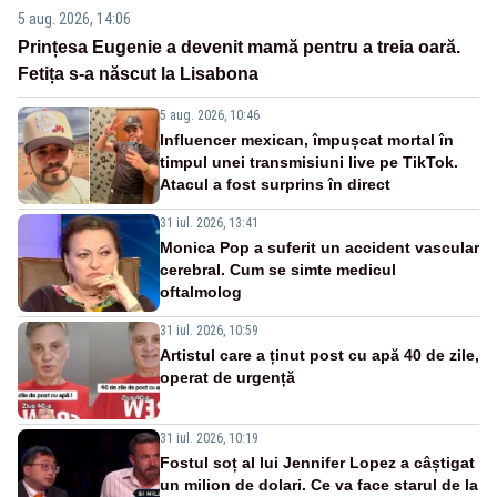
5 aug. 2026, 14:06
Prințesa Eugenie a devenit mamă pentru a treia oară.
Fetița s-a născut la Lisabona
5 aug. 2026, 10:46
Influencer mexican, împușcat mortal în
timpul unei transmisiuni live pe TikTok.
Atacul a fost surprins în direct
31 iul. 2026, 13:41
Monica Pop a suferit un accident vascular
cerebral. Cum se simte medicul
oftalmolog
31 iul. 2026, 10:59
Artistul care a ținut post cu apă 40 de zile,
operat de urgență
31 iul. 2026, 10:19
Fostul soț al lui Jennifer Lopez a câștigat
un milion de dolari. Ce va face starul de la