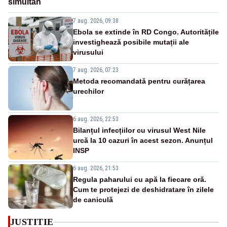
simultan
7 aug. 2026, 09:38
Ebola se extinde în RD Congo. Autoritățile
investighează posibile mutații ale
virusului
7 aug. 2026, 07:23
Metoda recomandată pentru curățarea
urechilor
6 aug. 2026, 22:53
Bilanțul infecțiilor cu virusul West Nile
urcă la 10 cazuri în acest sezon. Anunțul
INSP
6 aug. 2026, 21:53
Regula paharului cu apă la fiecare oră.
Cum te protejezi de deshidratare în zilele
de caniculă
JUSTITIE