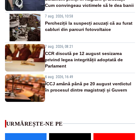
Cum convingeau victimele să le dea banii
7 aug. 2026, 10:58
Percheziții la suspecți acuzați că au furat
cabluri din parcuri fotovoltaice
7 aug. 2026, 08:21
CCR discută pe 12 august sesizarea
privind legea integrității adoptată de
Parlament
6 aug. 2026, 16:49
ÎCCJ amână până pe 20 august verdictul
în procesul dintre magistrați și Guvern
URMĂREȘTE-NE PE