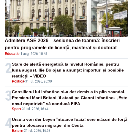
Admitere ASE 2026 – sesiunea de toamnă: înscrieri
pentru programele de licență, masterat și doctorat
Educatie
·
1 aug. 2026, 10:45
2
Stare de alertă energetică la nivelul României, pentru
luna august. Ilie Bolojan a anunțat importuri și posibile
restricții – VIDEO
Politica
-
31 iul. 2026, 20:30
3
Consilierul lui Infantino și-a dat demisia în plin scandal.
Premierul Marii Britanii îl atacă pe Gianni Infantino: „Este
omul nepotrivit” să conducă FIFA
Sport
-
31 iul. 2026, 16:44
4
Ursula von der Leyen întoarce foaia: cere măsuri de forță
pentru blocarea migrației din Ceuta.
Extern
-
31 iul. 2026, 16:53