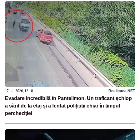
17 iul. 2026, 12:10
Realitatea.NET
Evadare incredibilă în Pantelimon. Un traficant șchiop
a sărit de la etaj și a fentat polițiștii chiar în timpul
percheziției