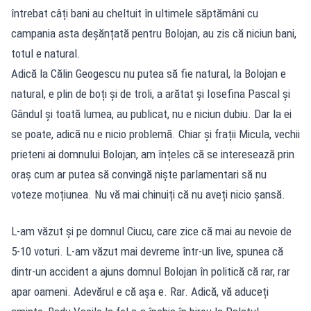
întrebat câți bani au cheltuit în ultimele săptămâni cu
campania asta deșănțată pentru Bolojan, au zis că niciun bani,
totul e natural.
Adică la Călin Geogescu nu putea să fie natural, la Bolojan e
natural, e plin de boți și de troli, a arătat și Iosefina Pascal și
Gândul și toată lumea, au publicat, nu e niciun dubiu. Dar la ei
se poate, adică nu e nicio problemă. Chiar și frații Micula, vechii
prieteni ai domnului Bolojan, am înțeles că se interesează prin
oraș cum ar putea să convingă niște parlamentari să nu
voteze moțiunea. Nu vă mai chinuiți că nu aveți nicio șansă.
L-am văzut și pe domnul Ciucu, care zice că mai au nevoie de
5-10 voturi. L-am văzut mai devreme într-un live, spunea că
dintr-un accident a ajuns domnul Bolojan în politică că rar, rar
apar oameni. Adevărul e că așa e. Rar. Adică, vă aduceți