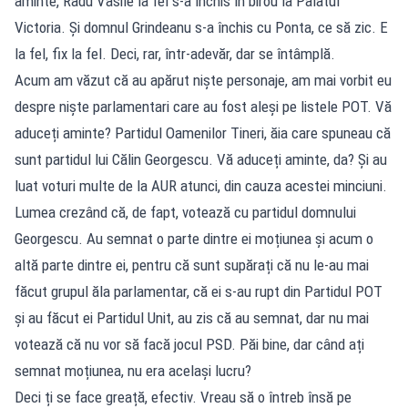
aminte, Radu Vasile la fel s-a închis în birou la Palatul
Victoria. Și domnul Grindeanu s-a închis cu Ponta, ce să zic. E
la fel, fix la fel. Deci, rar, într-adevăr, dar se întâmplă.
Acum am văzut că au apărut niște personaje, am mai vorbit eu
despre niște parlamentari care au fost aleși pe listele POT. Vă
aduceți aminte? Partidul Oamenilor Tineri, ăia care spuneau că
sunt partidul lui Călin Georgescu. Vă aduceți aminte, da? Și au
luat voturi multe de la AUR atunci, din cauza acestei minciuni.
Lumea crezând că, de fapt, votează cu partidul domnului
Georgescu. Au semnat o parte dintre ei moțiunea și acum o
altă parte dintre ei, pentru că sunt supărați că nu le-au mai
făcut grupul ăla parlamentar, că ei s-au rupt din Partidul POT
și au făcut ei Partidul Unit, au zis că au semnat, dar nu mai
votează că nu vor să facă jocul PSD. Păi bine, dar când ați
semnat moțiunea, nu era același lucru?
Deci ți se face greață, efectiv. Vreau să o întreb însă pe