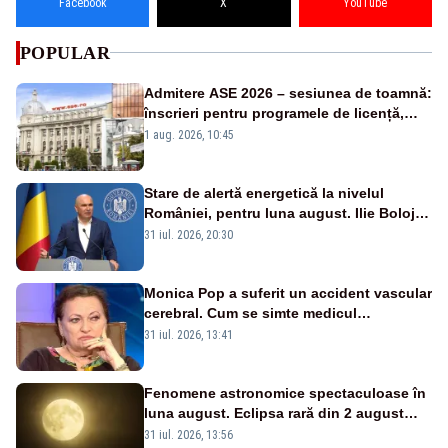
Facebook
X
YouTube
POPULAR
Admitere ASE 2026 – sesiunea de toamnă:
înscrieri pentru programele de licență,
masterat și doctorat
1 aug. 2026, 10:45
Stare de alertă energetică la nivelul
României, pentru luna august. Ilie Bolojan
a anunțat importuri și posibile restricții –
31 iul. 2026, 20:30
VIDEO
Monica Pop a suferit un accident vascular
cerebral. Cum se simte medicul
oftalmolog
31 iul. 2026, 13:41
Fenomene astronomice spectaculoase în
luna august. Eclipsa rară din 2 august
2027, evenimentul pe care generația
31 iul. 2026, 13:56