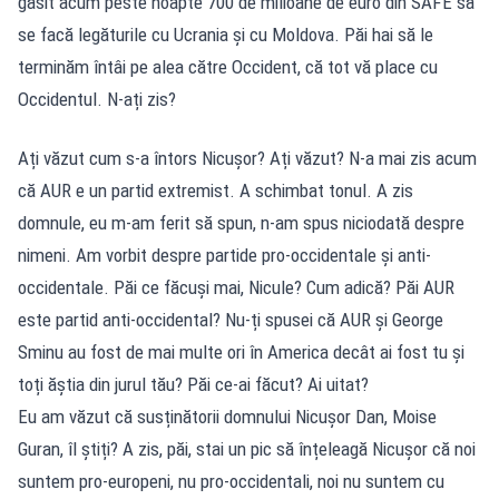
găsit acum peste noapte 700 de milioane de euro din SAFE să
se facă legăturile cu Ucrania și cu Moldova. Păi hai să le
terminăm întâi pe alea către Occident, că tot vă place cu
Occidentul. N-ați zis?
Ați văzut cum s-a întors Nicușor? Ați văzut? N-a mai zis acum
că AUR e un partid extremist. A schimbat tonul. A zis
domnule, eu m-am ferit să spun, n-am spus niciodată despre
nimeni. Am vorbit despre partide pro-occidentale și anti-
occidentale. Păi ce făcuși mai, Nicule? Cum adică? Păi AUR
este partid anti-occidental? Nu-ți spusei că AUR și George
Sminu au fost de mai multe ori în America decât ai fost tu și
toți ăștia din jurul tău? Păi ce-ai făcut? Ai uitat?
Eu am văzut că susținătorii domnului Nicușor Dan, Moise
Guran, îl știți? A zis, păi, stai un pic să înțeleagă Nicușor că noi
suntem pro-europeni, nu pro-occidentali, noi nu suntem cu