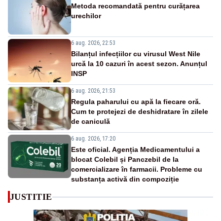
Metoda recomandată pentru curățarea
urechilor
6 aug. 2026, 22:53
Bilanțul infecțiilor cu virusul West Nile
urcă la 10 cazuri în acest sezon. Anunțul
INSP
6 aug. 2026, 21:53
Regula paharului cu apă la fiecare oră.
Cum te protejezi de deshidratare în zilele
de caniculă
6 aug. 2026, 17:20
Este oficial. Agenția Medicamentului a
blocat Colebil și Panczebil de la
comercializare în farmacii. Probleme cu
substanța activă din compoziție
JUSTITIE