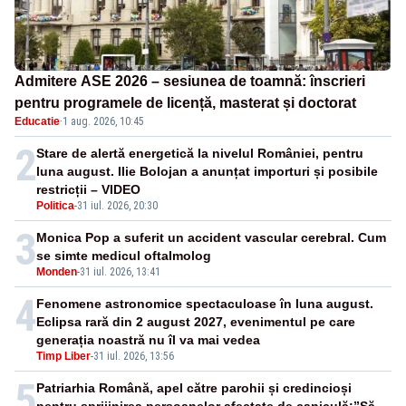
Admitere ASE 2026 – sesiunea de toamnă: înscrieri
pentru programele de licență, masterat și doctorat
Educatie
·
1 aug. 2026, 10:45
2
Stare de alertă energetică la nivelul României, pentru
luna august. Ilie Bolojan a anunțat importuri și posibile
restricții – VIDEO
Politica
-
31 iul. 2026, 20:30
3
Monica Pop a suferit un accident vascular cerebral. Cum
se simte medicul oftalmolog
Monden
-
31 iul. 2026, 13:41
4
Fenomene astronomice spectaculoase în luna august.
Eclipsa rară din 2 august 2027, evenimentul pe care
generația noastră nu îl va mai vedea
Timp Liber
-
31 iul. 2026, 13:56
5
Patriarhia Română, apel către parohii și credincioși