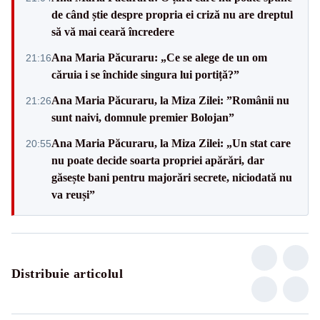
de când știe despre propria ei criză nu are dreptul
să vă mai ceară încredere
Ana Maria Păcuraru: „Ce se alege de un om
21:16
căruia i se închide singura lui portiță?”
Ana Maria Păcuraru, la Miza Zilei: ”Românii nu
21:26
sunt naivi, domnule premier Bolojan”
Ana Maria Păcuraru, la Miza Zilei: „Un stat care
20:55
nu poate decide soarta propriei apărări, dar
găsește bani pentru majorări secrete, niciodată nu
va reuși”
Distribuie articolul