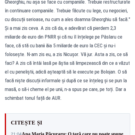
Gheorghiu, nu așa se face cu companiile. Trebuie restructurate
în continuare companiile. Trebuie făcute cu lege, cu negocieri,
cu discuții serioase, nu cum a ales doamna Gheorghiu să facă."
Și a mai zis ceva. A zis că da, e adevărat că pierdem 2,3
miliarde de euro din PNRR și că nu îl înțelege pe Pâslaru ce
face, că stă cu banii ăia 5 miliarde de euro la CEC și nu-i
folosește. N-am zis eu, a zis Nicușor. Vă jur. Asta a zis, ce să
faci? A zis că întâi lasă pe ăștia să limpezească din ce a văzut
el cu peneliştii, adică așteaptă să le execute pe Bolojan. O să
facă niște discuții informale și după ce se înțeleg și se pun la
masă, o să-i cheme el pe unii, n-a spus pe care, pe toți. Dar a
schimbat tonul față de AUR.
CITEȘTE ȘI
Ana Maria Păcuraru: O țară care nu poate spune
21:04