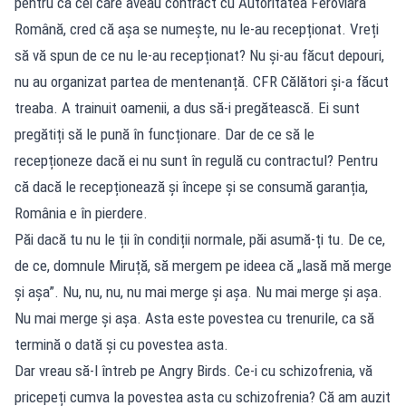
pentru că cei care aveau contract cu Autoritatea Feroviară
Română, cred că așa se numește, nu le-au recepționat. Vreți
să vă spun de ce nu le-au recepționat? Nu și-au făcut depouri,
nu au organizat partea de mentenanță. CFR Călători și-a făcut
treaba. A trainuit oamenii, a dus să-i pregătească. Ei sunt
pregătiți să le pună în funcționare. Dar de ce să le
recepționeze dacă ei nu sunt în regulă cu contractul? Pentru
că dacă le recepționează și începe și se consumă garanția,
România e în pierdere.
Păi dacă tu nu le ții în condiții normale, păi asumă-ți tu. De ce,
de ce, domnule Miruță, să mergem pe ideea că „lasă mă merge
și așa”. Nu, nu, nu, nu mai merge și așa. Nu mai merge și așa.
Nu mai merge și așa. Asta este povestea cu trenurile, ca să
termină o dată și cu povestea asta.
Dar vreau să-l întreb pe Angry Birds. Ce-i cu schizofrenia, vă
pricepeți cumva la povestea asta cu schizofrenia? Că am auzit