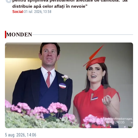
pentru sprijinirea persoanelor afectate de caniculă:”Să
distribuie apă celor aflați în nevoie”
Social
-
31 iul. 2026, 13:58
MONDEN
5 aug. 2026, 14:06