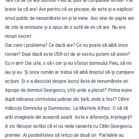
bravo lui că are! Are pentru că se pricepe, de asta și-a explicat
omul public de nenumărate ori și la mine. Aici vine de șapte ani
de zile la emisiune și a spus de o sută de ori că are. Nu era
niciun secret.
Dar care-i problema? Ce dacă are? Ce nu poate să aibă orice
român? Doar dacă este USR-ist de al vostru putem să avem?
Eu n-am! Dar uite, o să-i cer și eu sfaturi domnului Peiu, să-mi
iau și eu. Și orice român ar trebui să aibă dreptul să-și cumpere
acțiuni. Și s-a discutat despre lucrul ăsta de nenumărate ori.
Apropo de domnul Georgescu, știți unde a plecat? Prima ieșire
după ridicarea controlului judiciar din țară, unde a fost? Către
măicuța Domnului și Dumnezeu. La Muntele Athos. O să vă
arăt imaginele din această seară. Asta e diferența, înțelegeți?
A zis Nicușor astăzi că el nu vede varianta cu Călin Georgescu
premier. Ai posibilitatea să refuzi de două ori. Partidele au