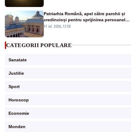
noastră nu îl va mai vedea
Patriarhia Română, apel către parohii și
credincioși pentru sprijinirea persoanelor
afectate de caniculă:”Să distribuie apă
31 iul. 2026, 13:58
celor aflați în nevoie”
CATEGORII POPULARE
Sanatate
Justitie
Sport
Horoscop
Economie
Monden