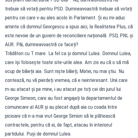
trebuie să votați pentru PSD. Dumneavoastră trebuie să votați
pentru cei care v-au ales acolo în Parlament. Și eu mi-aduc
aminte că domnul Georgescu a spus aici, la Realitatea Plus, că
este nevoie de un guvern de reconciliere națională. PSD, PNL și
AUR. Păi, dumneavoastră ce faceți?
Trădători cu T mare. La fel ca și domnul Lulea. Domnul Lulea,
care își folosește toate site-urile alea. Am zis eu că o să mă
ocup de băieții aia. Sunt niște băieți, Matei, nu mai știu. Nu
contează, nu vă pierdeți vremea, că e neinteresant. Unii care
m-au atacat și pe mine, i-au atacat pe toți cei din jurul lui
George Simeon, care au fost angajați la departamentul de
comunicare al AUR și au plecat după aia cu coada între
picioare că n-a mai vrut George Simion să le plătească
contractele, pentru că ei, de fapt, atacau în interiorul
partidului. Puși de domnul Lulea.