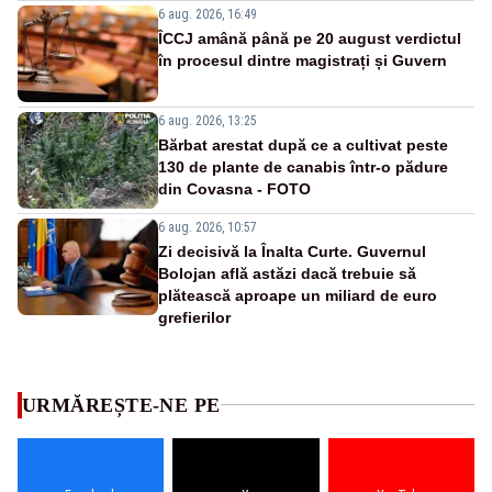
6 aug. 2026, 16:49
ÎCCJ amână până pe 20 august verdictul
în procesul dintre magistrați și Guvern
6 aug. 2026, 13:25
Bărbat arestat după ce a cultivat peste
130 de plante de canabis într-o pădure
din Covasna - FOTO
6 aug. 2026, 10:57
Zi decisivă la Înalta Curte. Guvernul
Bolojan află astăzi dacă trebuie să
plătească aproape un miliard de euro
grefierilor
URMĂREȘTE-NE PE