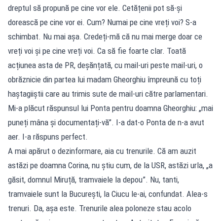
dreptul să propună pe cine vor ele. Cetățenii pot să-și
dorească pe cine vor ei. Cum? Numai pe cine vreți voi? S-a
schimbat. Nu mai așa. Credeți-mă că nu mai merge doar ce
vreți voi și pe cine vreți voi. Ca să fie foarte clar. Toată
acțiunea asta de PR, deșănțată, cu mail-uri peste mail-uri, o
obrăznicie din partea lui madam Gheorghiu împreună cu toți
haștagiiștii care au trimis sute de mail-uri către parlamentari.
Mi-a plăcut răspunsul lui Ponta pentru doamna Gheorghiu: „mai
puneți mâna și documentați-vă”. I-a dat-o Ponta de n-a avut
aer. I-a răspuns perfect.
A mai apărut o dezinformare, aia cu trenurile. Că am auzit
astăzi pe doamna Corina, nu știu cum, de la USR, astăzi urla, „a
găsit, domnul Miruță, tramvaiele la depou”. Nu, tanti,
tramvaiele sunt la București, la Ciucu le-ai, confundat. Alea-s
trenuri. Da, așa este. Trenurile alea poloneze stau acolo