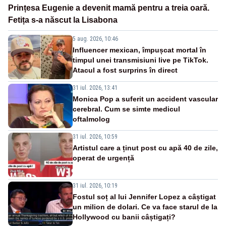
Prințesa Eugenie a devenit mamă pentru a treia oară.
Fetița s-a născut la Lisabona
5 aug. 2026, 10:46
Influencer mexican, împușcat mortal în
timpul unei transmisiuni live pe TikTok.
Atacul a fost surprins în direct
31 iul. 2026, 13:41
Monica Pop a suferit un accident vascular
cerebral. Cum se simte medicul
oftalmolog
31 iul. 2026, 10:59
Artistul care a ținut post cu apă 40 de zile,
operat de urgență
31 iul. 2026, 10:19
Fostul soț al lui Jennifer Lopez a câștigat
un milion de dolari. Ce va face starul de la
Hollywood cu banii câștigați?