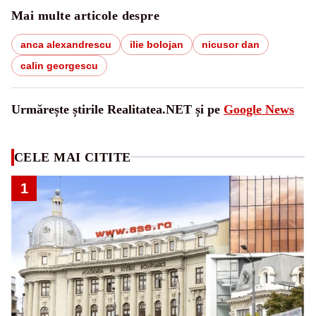
Mai multe articole despre
anca alexandrescu
ilie bolojan
nicusor dan
calin georgescu
Urmărește știrile Realitatea.NET și pe
Google News
CELE MAI CITITE
1