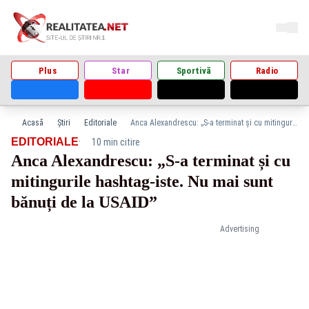
Plus
Star
Sportivă
Radio
Acasă
Știri
Editoriale
Anca Alexandrescu: „S-a terminat și cu mitingurile hashtag-iste. Nu mai sunt bănuți de la USAID”
·
EDITORIALE
10 min citire
Anca Alexandrescu: „S-a terminat și cu
mitingurile hashtag-iste. Nu mai sunt
bănuți de la USAID”
Advertising