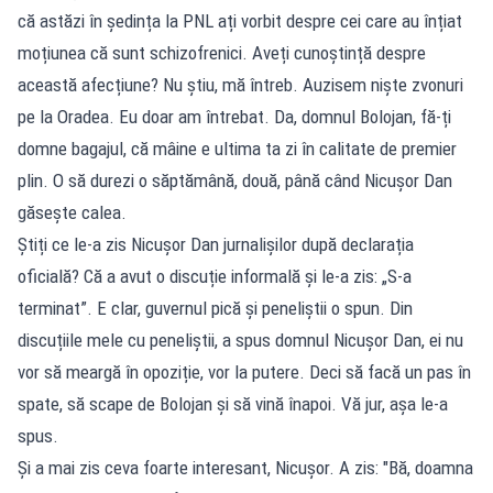
că astăzi în ședința la PNL ați vorbit despre cei care au înțiat
moțiunea că sunt schizofrenici. Aveți cunoștință despre
această afecțiune? Nu știu, mă întreb. Auzisem niște zvonuri
pe la Oradea. Eu doar am întrebat. Da, domnul Bolojan, fă-ți
domne bagajul, că mâine e ultima ta zi în calitate de premier
plin. O să durezi o săptămână, două, până când Nicușor Dan
găsește calea.
Știți ce le-a zis Nicușor Dan jurnalișilor după declarația
oficială? Că a avut o discuție informală și le-a zis: „S-a
terminat”. E clar, guvernul pică și peneliștii o spun. Din
discuțiile mele cu peneliștii, a spus domnul Nicușor Dan, ei nu
vor să meargă în opoziție, vor la putere. Deci să facă un pas în
spate, să scape de Bolojan și să vină înapoi. Vă jur, așa le-a
spus.
Și a mai zis ceva foarte interesant, Nicușor. A zis: "Bă, doamna