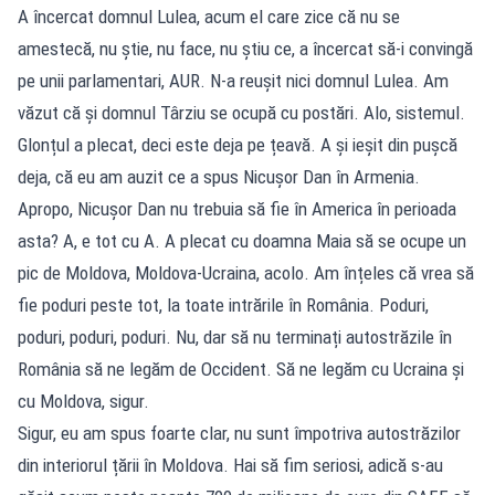
A încercat domnul Lulea, acum el care zice că nu se
amestecă, nu știe, nu face, nu știu ce, a încercat să-i convingă
pe unii parlamentari, AUR. N-a reușit nici domnul Lulea. Am
văzut că și domnul Târziu se ocupă cu postări. Alo, sistemul.
Glonțul a plecat, deci este deja pe țeavă. A și ieșit din pușcă
deja, că eu am auzit ce a spus Nicușor Dan în Armenia.
Apropo, Nicușor Dan nu trebuia să fie în America în perioada
asta? A, e tot cu A. A plecat cu doamna Maia să se ocupe un
pic de Moldova, Moldova-Ucraina, acolo. Am înțeles că vrea să
fie poduri peste tot, la toate intrările în România. Poduri,
poduri, poduri, poduri. Nu, dar să nu terminați autostrăzile în
România să ne legăm de Occident. Să ne legăm cu Ucraina și
cu Moldova, sigur.
Sigur, eu am spus foarte clar, nu sunt împotriva autostrăzilor
din interiorul țării în Moldova. Hai să fim seriosi, adică s-au