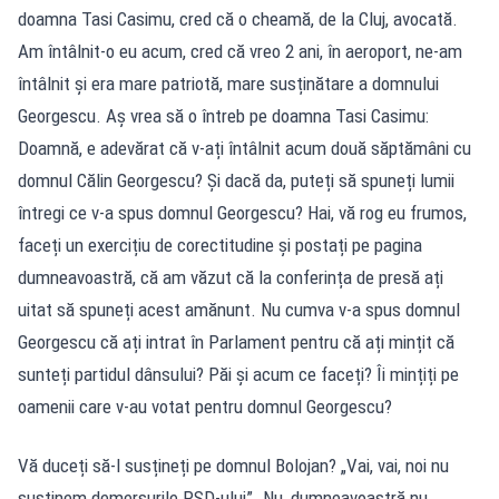
doamna Tasi Casimu, cred că o cheamă, de la Cluj, avocată.
Am întâlnit-o eu acum, cred că vreo 2 ani, în aeroport, ne-am
întâlnit și era mare patriotă, mare susținătare a domnului
Georgescu. Aș vrea să o întreb pe doamna Tasi Casimu:
Doamnă, e adevărat că v-ați întâlnit acum două săptămâni cu
domnul Călin Georgescu? Și dacă da, puteți să spuneți lumii
întregi ce v-a spus domnul Georgescu? Hai, vă rog eu frumos,
faceți un exercițiu de corectitudine și postați pe pagina
dumneavoastră, că am văzut că la conferința de presă ați
uitat să spuneți acest amănunt. Nu cumva v-a spus domnul
Georgescu că ați intrat în Parlament pentru că ați mințit că
sunteți partidul dânsului? Păi și acum ce faceți? Îi mințiți pe
oamenii care v-au votat pentru domnul Georgescu?
Vă duceți să-l susțineți pe domnul Bolojan? „Vai, vai, noi nu
susținem demersurile PSD-ului”. Nu, dumneavoastră nu