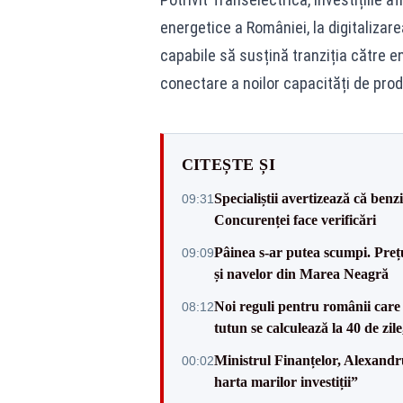
energetice a României, la digitalizarea
capabile să susțină tranziția către e
conectare a noilor capacități de prod
CITEȘTE ȘI
Specialiștii avertizează că benz
09:31
Concurenței face verificări
Pâinea s-ar putea scumpi. Preț
09:09
și navelor din Marea Neagră
Noi reguli pentru românii care 
08:12
tutun se calculează la 40 de zil
Ministrul Finanțelor, Alexand
00:02
harta marilor investiții”