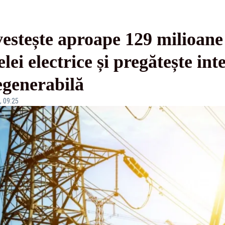
vestește aproape 129 milioane 
ei electrice și pregătește int
generabilă
, 09:25