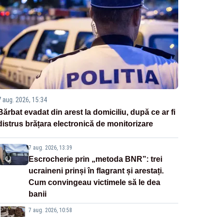
7 aug. 2026, 15:34
Bărbat evadat din arest la domiciliu, după ce ar fi
distrus brățara electronică de monitorizare
7 aug. 2026, 13:39
Escrocherie prin „metoda BNR”: trei
ucraineni prinși în flagrant și arestați.
Cum convingeau victimele să le dea
banii
7 aug. 2026, 10:58