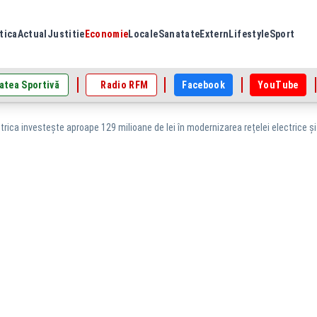
tica
Actual
Justitie
Economie
Locale
Sanatate
Extern
Lifestyle
Sport
atea Sportivă
Radio RFM
Facebook
YouTube