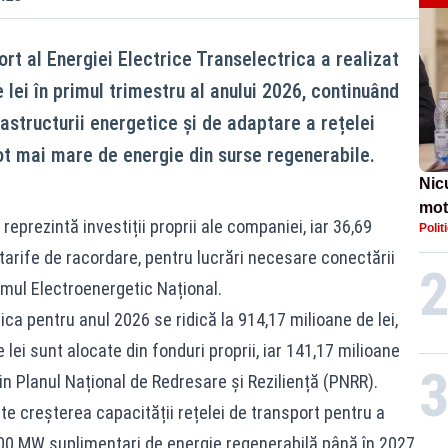
t al Energiei Electrice Transelectrica a realizat
 lei în primul trimestru al anului 2026, continuând
astructurii energetice și de adaptare a rețelei
ot mai mare de energie din surse regenerabile.
Nic
mot
reprezintă investiții proprii ale companiei, iar 36,69
Polit
de ț
 tarife de racordare, pentru lucrări necesare conectării
Guv
emul Electroenergetic Național.
ica pentru anul 2026 se ridică la 914,17 milioane de lei,
lei sunt alocate din fonduri proprii, iar 141,17 milioane
rin Planul Național de Redresare și Reziliență (PNRR).
te creșterea capacității rețelei de transport pentru a
00 MW suplimentari de energie regenerabilă până în 2027,