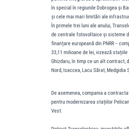
în special în regiunile Dobrogea și Ba
și cele mai mari limitări ale infrastru
În primele trei luni ale anului, Tran
de centrale fotovoltaice și sisteme de
finanțare europeană din PNRR – comp
33,11 milioane de lei, vizează stațiil
Ghizdaru, în timp ce un alt contract, 
Nord, Isaccea, Lacu Sărat, Medgidia 
De asemenea, compania a contractat no
pentru modernizarea stațiilor Pelican
Vest.
Potrivit Transelectrica, investițiile a