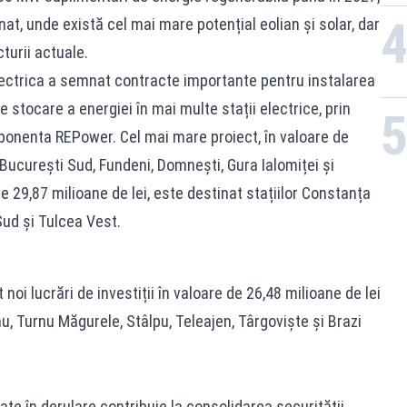
nat, unde există cel mai mare potențial eolian și solar, dar
cturii actuale.
selectrica a semnat contracte importante pentru instalarea
 stocare a energiei în mai multe stații electrice, prin
onenta REPower. Cel mai mare proiect, în valoare de
e București Sud, Fundeni, Domnești, Gura Ialomiței și
de 29,87 milioane de lei, este destinat stațiilor Constanța
Sud și Tulcea Vest.
i lucrări de investiții în valoare de 26,48 milioane de lei
u, Turnu Măgurele, Stâlpu, Teleajen, Târgoviște și Brazi
flate în derulare contribuie la consolidarea securității