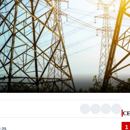
CE
1
9:25