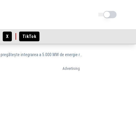
Schimba tema
X
TikTok
Transelectrica investește aproape 129 milioane de lei în modernizarea rețelei electrice și pregătește integrarea a 5.000 MW de energie regenerabilă
Advertising