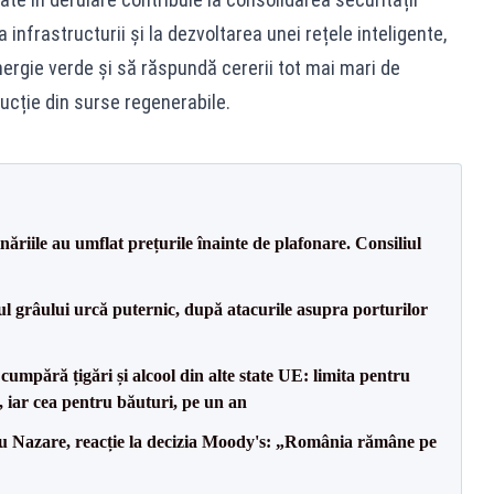
 infrastructurii și la dezvoltarea unei rețele inteligente,
nergie verde și să răspundă cererii tot mai mari de
ucție din surse regenerabile.
inăriile au umflat prețurile înainte de plafonare. Consiliul
ul grâului urcă puternic, după atacurile asupra porturilor
cumpără țigări și alcool din alte state UE: limita pentru
e, iar cea pentru băuturi, pe un an
ru Nazare, reacție la decizia Moody's: „România rămâne pe