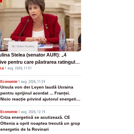
ulina Stelea (senator AUR): „4
ive pentru care păstrarea ratingului
ica
·
1 aug. 2026, 11:51
ară nu este o reușită pentru
ernul Bolojan”
2
Economie
-
1 aug. 2026, 11:59
Ursula von der Leyen laudă Ucraina
pentru sprijinul acordat ... Franței.
Nicio reacție privind ajutorul energetic
promis României
3
Economie
-
1 aug. 2026, 12:19
Criza energetică se acutizează. CE
Oltenia a oprit noaptea trecută un grup
energetic de la Rovinari