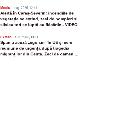
4
Mediu
-
1 aug. 2026, 12:44
Alertă în Caraș-Severin: incendiile de
vegetație se extind, zeci de pompieri și
silvicultori se luptă cu flăcările - VIDEO
5
Extern
-
1 aug. 2026, 13:11
Spania acuză „egoism” în UE și cere
reuniune de urgență după tragedia
migranților din Ceuta. Zeci de oameni
au murit