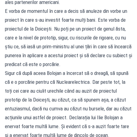
ales partenerilor americani.
E vorba de momentul în care a decis să anuleze din vorbe un
proiect în care s-au investit foarte mulți bani. Este vorba de
proiectul de la Doicești. Nu poți pe un proiect de genul ăsta,
care e la nivel de prototip, sigur, cu riscurile de rigoare, cu nu
știu ce, să iasă un prim-ministru al unei țări în care să încearcă
punerea în aplicare a acestui proiect și să declare cu subiect și
predicat că este o porcărie.
Sigur că după aceea Bolojan a încercat să o dreagă, să spună
că e o porcărie pentru că Nuclearelectrica. Dar peste tot, la
toți cei care au ciulit urechile când au auzit de proiectul
prototip de la Doicești, au căzut, ca să spunem așa, a căzut
entuziasmul, dacă nu cumva au căzut nu bursele, dar au căzut
acțiunile unui astfel de proiect. Declarația lui Ilie Bolojan a
enervat foarte multă lume. Și evident că s-a auzit foarte tare
și a enervat foarte multă lume de dincolo de ocean.