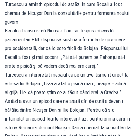
Turcescu a amintit episodul de astăzi în care Becali a fost
chemat de Nicușor Dan la consultările pentru formarea noului
guvern.
Becali a transmis că Nicușor Dan i-ar fi spus că există
parlamentari PNL dispuși să susțină o formulă de guvernare
pro-occidentală, dar că le este frică de Bolojan. Răspunsul lui
Becali a fost și mai șocant: „Păi să-l punem pe Pahonțu să-i
arate o pisică și să vedem dacă mai are curaj.”
Turcescu a interpretat mesajul ca pe un avertisment direct la
adresa lui Bolojan: „I s-a arătat o pisică mare, neagră – adică:
ai grijă, Ilie, că poate știm ce ai făcut când erai la Oradea.”
Astăzi a avut un episod care ne arată cât de dură a devenit
bătălia dintre Nicușor Dan și Ilie Bolojan. Pentru că s-a
întâmplat un episod foarte interesant azi, pentru prima oară în
istoria României, domnul Nicușor Dan a chemat la consultări la