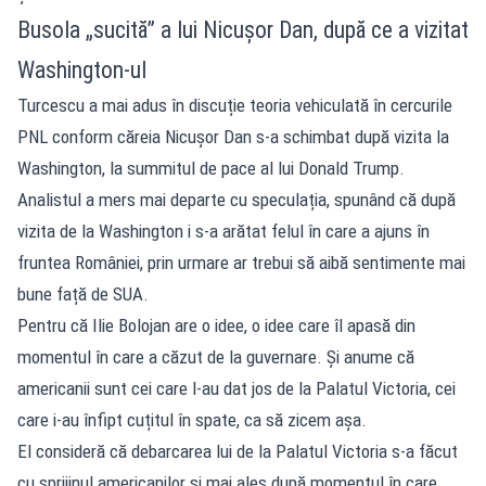
Busola „sucită” a lui Nicușor Dan, după ce a vizitat
Washington-ul
Turcescu a mai adus în discuție teoria vehiculată în cercurile
PNL conform căreia Nicușor Dan s-a schimbat după vizita la
Washington, la summitul de pace al lui Donald Trump.
Analistul a mers mai departe cu speculația, spunând că după
vizita de la Washington i s-a arătat felul în care a ajuns în
fruntea României, prin urmare ar trebui să aibă sentimente mai
bune față de SUA.
Pentru că Ilie Bolojan are o idee, o idee care îl apasă din
momentul în care a căzut de la guvernare. Și anume că
americanii sunt cei care l-au dat jos de la Palatul Victoria, cei
care i-au înfipt cuțitul în spate, ca să zicem așa.
El consideră că debarcarea lui de la Palatul Victoria s-a făcut
cu sprijinul americanilor și mai ales după momentul în care