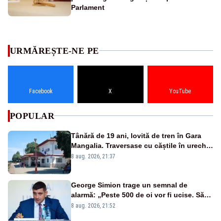
Parlament
URMĂREȘTE-NE PE
Facebook
X
YouTube
POPULAR
Tânără de 19 ani, lovită de tren în Gara
Mangalia. Traversase cu căștile în urechi
liniile printr-un loc nepermis
8 aug. 2026, 21:37
George Simion trage un semnal de
alarmă: „Peste 500 de oi vor fi ucise. Să
vedem dacă ciobanii vor fi despăgubiți”
8 aug. 2026, 21:52