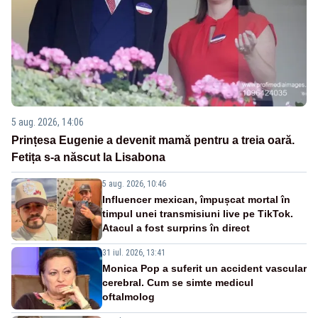
5 aug. 2026, 14:06
Prințesa Eugenie a devenit mamă pentru a treia oară.
Fetița s-a născut la Lisabona
5 aug. 2026, 10:46
Influencer mexican, împușcat mortal în
timpul unei transmisiuni live pe TikTok.
Atacul a fost surprins în direct
31 iul. 2026, 13:41
Monica Pop a suferit un accident vascular
cerebral. Cum se simte medicul
oftalmolog