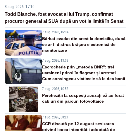
8 aug. 2026, 17:10
Todd Blanche, fost avocat al lui Trump, confirmat
procuror general al SUA după un vot la limită în Senat
7 aug. 2026, 15:34
Bărbat evadat din arest la domiciliu, după
ce ar fi distrus brățara electronică de
monitorizare
7 aug. 2026, 13:39
Escrocherie prin „metoda BNR”: trei
ucraineni prinși în flagrant și arestați.
Cum convingeau victimele să le dea banii
7 aug. 2026, 10:58
Percheziții la suspecți acuzați că au furat
cabluri din parcuri fotovoltaice
7 aug. 2026, 08:21
CCR discută pe 12 august sesizarea
privind legea integrității adoptată de