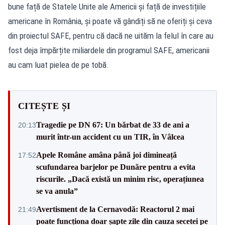
bune față de Statele Unite ale Americii și față de investițiile
americane în România, și poate vă gândiți să ne oferiți și ceva
din proiectul SAFE, pentru că dacă ne uităm la felul în care au
fost deja împărțite miliardele din programul SAFE, americanii
au cam luat pielea de pe tobă.
CITEȘTE ȘI
Tragedie pe DN 67: Un bărbat de 33 de ani a
20:13
murit într-un accident cu un TIR, în Vâlcea
Apele Române amâna până joi dimineață
17:52
scufundarea barjelor pe Dunăre pentru a evita
riscurile. „Dacă există un minim risc, operațiunea
se va anula”
Avertisment de la Cernavodă: Reactorul 2 mai
21:49
poate funcționa doar șapte zile din cauza secetei pe