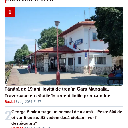
1
Tânără de 19 ani, lovită de tren în Gara Mangalia.
Traversase cu căștile în urechi liniile printr-un loc
Social
·
8 aug. 2026, 21:37
nepermis
2
George Simion trage un semnal de alarmă: „Peste 500 de
oi vor fi ucise. Să vedem dacă ciobanii vor fi
despăgubiți”