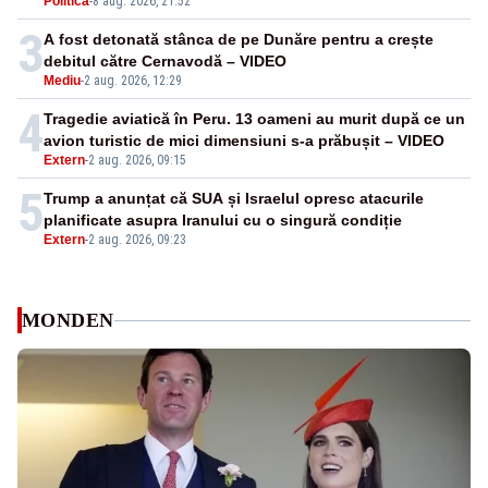
Politica
-
8 aug. 2026, 21:52
3
A fost detonată stânca de pe Dunăre pentru a crește
debitul către Cernavodă – VIDEO
Mediu
-
2 aug. 2026, 12:29
4
Tragedie aviatică în Peru. 13 oameni au murit după ce un
avion turistic de mici dimensiuni s-a prăbușit – VIDEO
Extern
-
2 aug. 2026, 09:15
5
Trump a anunțat că SUA și Israelul opresc atacurile
planificate asupra Iranului cu o singură condiție
Extern
-
2 aug. 2026, 09:23
MONDEN