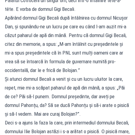
Palatul Cotroceni un singur om, deci într-o întâlnire tête-à-
tête. E vorba de domnul Gigi Becali.
Apărând domnul Gigi Becali după întâlnirea cu domnul Nicușor
Dan, și spunându-ne un lucru pe care eu când l-am auzit mi-a
căzut paharul de apă din mână. Pentru că domnul Gigi Becali,
citez din memorie, a spus: „M-am întâlnit cu președintele și
mi-a spus președintele că în PNL sunt mulți oameni care ar
vrea să se întoarcă în formula de guvernare numită pro-
occidentală, dar le e frică de Bolojan.”
Și atunci domnul Becali a venit și cu un lucru uluitor la care,
repet, mie mi-a scăpat paharul de apă din mână, a spus: „Păi
de ce? Păi să-l punem. Domnul președinte, dar aveți pe
domnul Pahonțu, da? Să se ducă Pahonțu și să-i arate o pisică
și să-l vedem. Mai are curaj Bolojan?”.
Deci s-a ajuns la faza la care, prin intermediul domnului Becali,
domnului Ilie Bolojan astăzi i s-a arătat o pisică. O pisică mare,