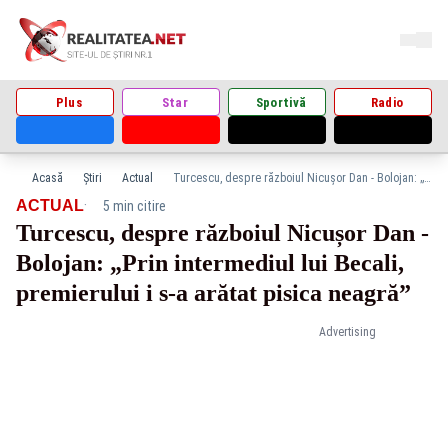
Plus
Star
Sportivă
Radio
Acasă
Știri
Actual
Turcescu, despre războiul Nicușor Dan - Bolojan: „Prin intermediul lui Becali, premierului i s-a arătat pisica neagră”
·
ACTUAL
5 min citire
Turcescu, despre războiul Nicușor Dan -
Bolojan: „Prin intermediul lui Becali,
premierului i s-a arătat pisica neagră”
Advertising