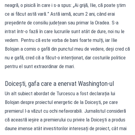
neagră, o pisică în care i s-a spus: „Ai grijă, Ilie, că poate știm
ce ai făcut astă vară.” Astă iarnă, acum 2 ani, când erai
președinte de consiliu județean sau primar la Oradea. S-a
intrat într-o fază în care lucrurile sunt atât de dure, noi nu le
vedem. Pentru că este vorba de bani foarte mulți, iar Ilie
Bolojan a comis o gafă din punctul meu de vedere, deși cred că
nu e gafă, cred că a făcut-o intenționat, dar costurile politice
pentru el sunt extraordinar de mari.
Doicești, gafa care a enervat Washington-ul
Un alt subiect abordat de Turcescu a fost declarația lui
Bolojan despre proiectul energetic de la Doicești, pe care
premierul l-a văzut cu ochi nefavorabili. Jurnalistul consideră
că această ieșire a premierului cu privire la Doicești a produs
daune imense atât investitorilor interesați de proiect, cât mai