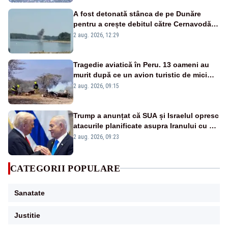
A fost detonată stânca de pe Dunăre
pentru a crește debitul către Cernavodă –
VIDEO
2 aug. 2026, 12:29
Tragedie aviatică în Peru. 13 oameni au
murit după ce un avion turistic de mici
dimensiuni s-a prăbușit – VIDEO
2 aug. 2026, 09:15
Trump a anunțat că SUA și Israelul opresc
atacurile planificate asupra Iranului cu o
singură condiție
2 aug. 2026, 09:23
CATEGORII POPULARE
Sanatate
Justitie