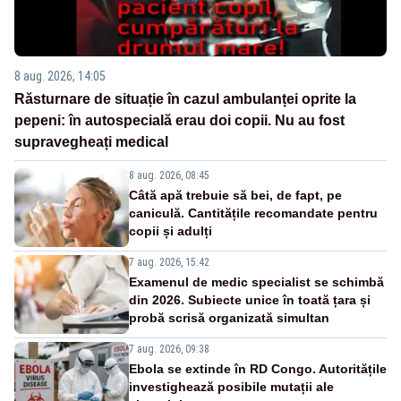
8 aug. 2026, 14:05
Răsturnare de situație în cazul ambulanței oprite la
pepeni: în autospecială erau doi copii. Nu au fost
supravegheați medical
8 aug. 2026, 08:45
Câtă apă trebuie să bei, de fapt, pe
caniculă. Cantitățile recomandate pentru
copii și adulți
7 aug. 2026, 15:42
Examenul de medic specialist se schimbă
din 2026. Subiecte unice în toată țara și
probă scrisă organizată simultan
7 aug. 2026, 09:38
Ebola se extinde în RD Congo. Autoritățile
investighează posibile mutații ale