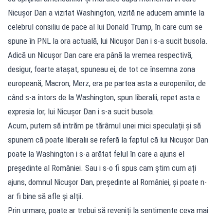
Nicușor Dan a vizitat Washington, vizită ne aducem aminte la
celebrul consiliu de pace al lui Donald Trump, în care cum se
spune în PNL la ora actuală, lui Nicușor Dan i s-a sucit busola.
Adică un Nicușor Dan care era până la vremea respectivă,
desigur, foarte atașat, spuneau ei, de tot ce însemna zona
europeană, Macron, Merz, era pe partea asta a europenilor, de
când s-a întors de la Washington, spun liberalii, repet asta e
expresia lor, lui Nicușor Dan i s-a sucit busola.
Acum, putem să intrăm pe tărâmul unei mici speculații și să
spunem că poate liberalii se referă la faptul că lui Nicușor Dan
poate la Washington i s-a arătat felul în care a ajuns el
președinte al României. Sau i s-o fi spus cam știm cum ați
ajuns, domnul Nicușor Dan, președinte al României, și poate n-
ar fi bine să afle și alții.
Prin urmare, poate ar trebui să reveniți la sentimente ceva mai