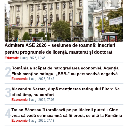
Admitere ASE 2026 – sesiunea de toamnă: înscrieri
pentru programele de licență, masterat și doctorat
Educatie
·
1 aug. 2026, 10:45
2
România a scăpat de retrogradarea economiei. Agenția
Fitch menține ratingul „BBB-” cu perspectivă negativă
Economie
-
1 aug. 2026, 06:48
3
Alexandru Nazare, după menținerea ratingului Fitch: Ne
oferă timp, nu confort
Economie
-
1 aug. 2026, 07:02
4
Traian Băsescu îi torpilează pe politicienii puterii: Cine
vrea să vadă ce înseamnă să fii prost, se uită la România
Economie
-
1 aug. 2026, 07:13