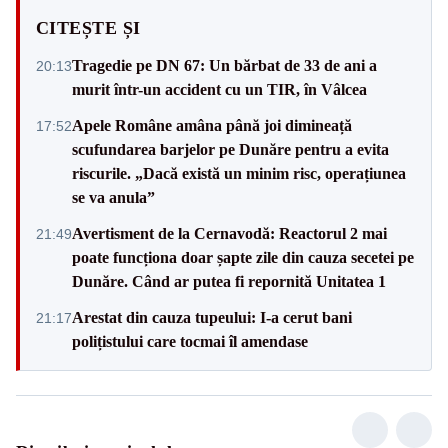
CITEȘTE ȘI
Tragedie pe DN 67: Un bărbat de 33 de ani a
20:13
murit într-un accident cu un TIR, în Vâlcea
Apele Române amâna până joi dimineață
17:52
scufundarea barjelor pe Dunăre pentru a evita
riscurile. „Dacă există un minim risc, operațiunea
se va anula”
Avertisment de la Cernavodă: Reactorul 2 mai
21:49
poate funcționa doar șapte zile din cauza secetei pe
Dunăre. Când ar putea fi repornită Unitatea 1
Arestat din cauza tupeului: I-a cerut bani
21:17
polițistului care tocmai îl amendase