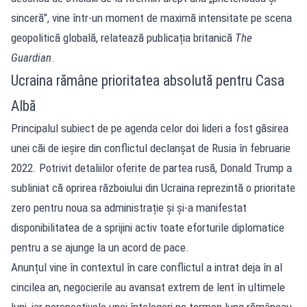
sinceră”, vine într-un moment de maximă intensitate pe scena
geopolitică globală, relatează publicația britanică
The
Guardian
.
Ucraina rămâne prioritatea absolută pentru Casa
Albă
Principalul subiect de pe agenda celor doi lideri a fost găsirea
unei căi de ieșire din conflictul declanșat de Rusia în februarie
2022. Potrivit detaliilor oferite de partea rusă, Donald Trump a
subliniat că oprirea războiului din Ucraina reprezintă o prioritate
zero pentru noua sa administrație și și-a manifestat
disponibilitatea de a sprijini activ toate eforturile diplomatice
pentru a se ajunge la un acord de pace.
Anunțul vine în contextul în care conflictul a intrat deja în al
cincilea an, negocierile au avansat extrem de lent în ultimele
luni, iar perspectivele unei înțelegeri pe termen lung rămâneau,