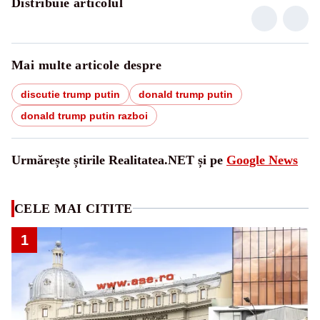
Distribuie articolul
Mai multe articole despre
discutie trump putin
donald trump putin
donald trump putin razboi
Urmărește știrile Realitatea.NET și pe
Google News
CELE MAI CITITE
1