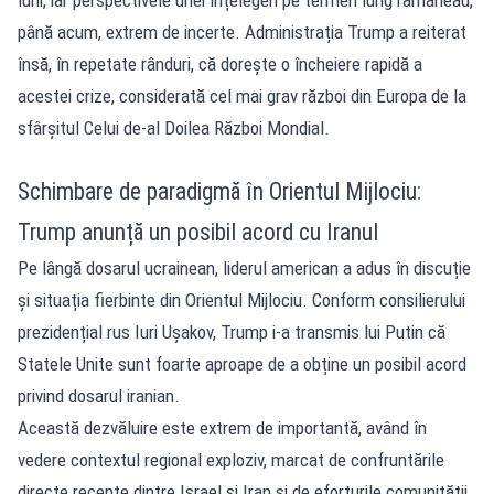
până acum, extrem de incerte. Administrația Trump a reiterat
însă, în repetate rânduri, că dorește o încheiere rapidă a
acestei crize, considerată cel mai grav război din Europa de la
sfârșitul Celui de-al Doilea Război Mondial.
Schimbare de paradigmă în Orientul Mijlociu:
Trump anunță un posibil acord cu Iranul
Pe lângă dosarul ucrainean, liderul american a adus în discuție
și situația fierbinte din Orientul Mijlociu. Conform consilierului
prezidențial rus Iuri Ușakov, Trump i-a transmis lui Putin că
Statele Unite sunt foarte aproape de a obține un posibil acord
privind dosarul iranian.
Această dezvăluire este extrem de importantă, având în
vedere contextul regional exploziv, marcat de confruntările
directe recente dintre Israel și Iran și de eforturile comunității