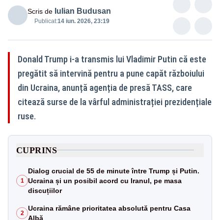
Iulian Budusan
Scris de
Publicat:
14 iun. 2026, 23:19
Donald Trump i-a transmis lui Vladimir Putin că este
pregătit să intervină pentru a pune capăt războiului
din Ucraina, anunță agenția de presă TASS, care
citează surse de la vârful administrației prezidențiale
ruse.
CUPRINS
Dialog crucial de 55 de minute între Trump și Putin.
Ucraina și un posibil acord cu Iranul, pe masa
1
discuțiilor
Ucraina rămâne prioritatea absolută pentru Casa
2
Albă