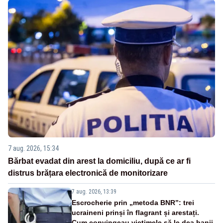
7 aug. 2026, 15:34
Bărbat evadat din arest la domiciliu, după ce ar fi
distrus brățara electronică de monitorizare
7 aug. 2026, 13:39
Escrocherie prin „metoda BNR”: trei
ucraineni prinși în flagrant și arestați.
Cum convingeau victimele să le dea banii