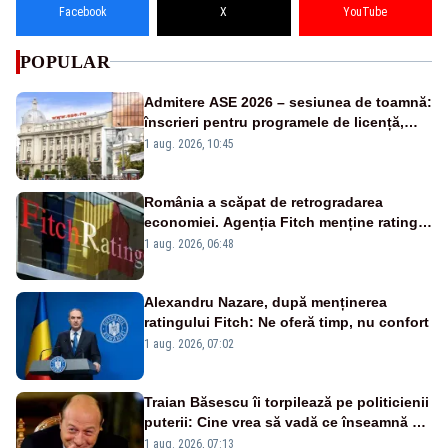
Facebook
X
YouTube
POPULAR
Admitere ASE 2026 – sesiunea de toamnă:
înscrieri pentru programele de licență,
masterat și doctorat
1 aug. 2026, 10:45
România a scăpat de retrogradarea
economiei. Agenția Fitch menține ratingul
„BBB-” cu perspectivă negativă
1 aug. 2026, 06:48
Alexandru Nazare, după menținerea
ratingului Fitch: Ne oferă timp, nu confort
1 aug. 2026, 07:02
Traian Băsescu îi torpilează pe politicienii
puterii: Cine vrea să vadă ce înseamnă să
fii prost, se uită la România
1 aug. 2026, 07:13