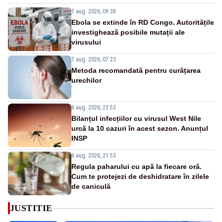
7 aug. 2026, 09:38
Ebola se extinde în RD Congo. Autoritățile
investighează posibile mutații ale
virusului
7 aug. 2026, 07:23
Metoda recomandată pentru curățarea
urechilor
6 aug. 2026, 22:53
Bilanțul infecțiilor cu virusul West Nile
urcă la 10 cazuri în acest sezon. Anunțul
INSP
6 aug. 2026, 21:53
Regula paharului cu apă la fiecare oră.
Cum te protejezi de deshidratare în zilele
de caniculă
JUSTITIE