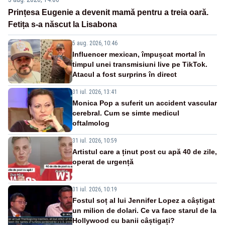
Prințesa Eugenie a devenit mamă pentru a treia oară.
Fetița s-a născut la Lisabona
5 aug. 2026, 10:46
Influencer mexican, împușcat mortal în
timpul unei transmisiuni live pe TikTok.
Atacul a fost surprins în direct
31 iul. 2026, 13:41
Monica Pop a suferit un accident vascular
cerebral. Cum se simte medicul
oftalmolog
31 iul. 2026, 10:59
Artistul care a ținut post cu apă 40 de zile,
operat de urgență
31 iul. 2026, 10:19
Fostul soț al lui Jennifer Lopez a câștigat
un milion de dolari. Ce va face starul de la
Hollywood cu banii câștigați?