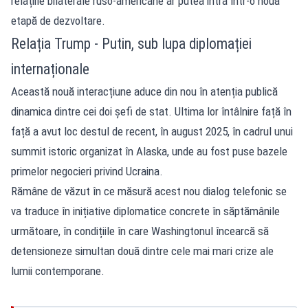
relațiile bilaterale ruso-americane ar putea intra într-o nouă
etapă de dezvoltare.
Relația Trump - Putin, sub lupa diplomației
internaționale
Această nouă interacțiune aduce din nou în atenția publică
dinamica dintre cei doi șefi de stat. Ultima lor întâlnire față în
față a avut loc destul de recent, în august 2025, în cadrul unui
summit istoric organizat în Alaska, unde au fost puse bazele
primelor negocieri privind Ucraina.
Rămâne de văzut în ce măsură acest nou dialog telefonic se
va traduce în inițiative diplomatice concrete în săptămânile
următoare, în condițiile în care Washingtonul încearcă să
detensioneze simultan două dintre cele mai mari crize ale
lumii contemporane.