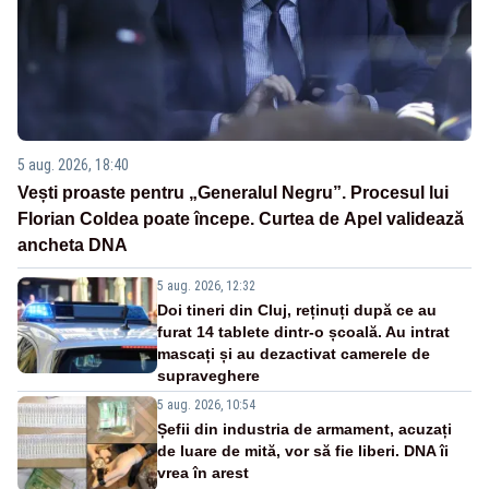
5 aug. 2026, 18:40
Vești proaste pentru „Generalul Negru”. Procesul lui
Florian Coldea poate începe. Curtea de Apel validează
ancheta DNA
5 aug. 2026, 12:32
Doi tineri din Cluj, reținuți după ce au
furat 14 tablete dintr-o școală. Au intrat
mascați și au dezactivat camerele de
supraveghere
5 aug. 2026, 10:54
Șefii din industria de armament, acuzați
de luare de mită, vor să fie liberi. DNA îi
vrea în arest