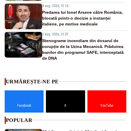
4 aug. 2026, 15:16
Predarea lui Ionel Arsene către România,
blocată printr-o decizie a instanței
italiene, pe motive medicale
3 aug. 2026, 23:07
Stenograme incendiare din dosarul de
corupție de la Uzina Mecanică. Prăduirea
banilor din programul SAFE, interceptată
de DNA
URMĂREȘTE-NE PE
Facebook
X
YouTube
POPULAR