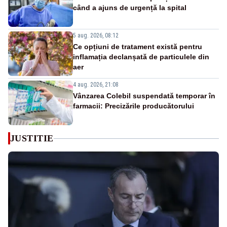
când a ajuns de urgență la spital
5 aug. 2026, 08:12
Ce opțiuni de tratament există pentru
inflamația declanșată de particulele din
aer
4 aug. 2026, 21:08
Vânzarea Colebil suspendată temporar în
farmacii: Precizările producătorului
JUSTITIE