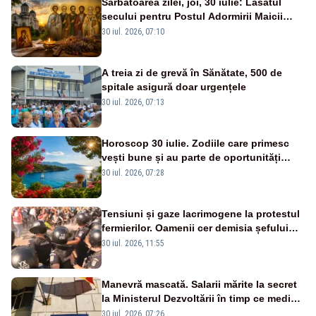
Sărbătoarea zilei, joi, 30 iulie: Lăsatul
secului pentru Postul Adormirii Maicii
Domnului și Sfântul Valentin
30 iul. 2026, 07:10
A treia zi de grevă în Sănătate, 500 de
spitale asigură doar urgențele
30 iul. 2026, 07:13
Horoscop 30 iulie. Zodiile care primesc
vești bune și au parte de oportunități
neașteptate
30 iul. 2026, 07:28
Tensiuni și gaze lacrimogene la protestul
fermierilor. Oamenii cer demisia șefului
ANSVSA și s-au mutat în Piața Victoria–
30 iul. 2026, 11:55
LIVE TEXT
Manevră mascată. Salarii mărite la secret
la Ministerul Dezvoltării în timp ce medicii
ies în stradă
30 iul. 2026, 07:26