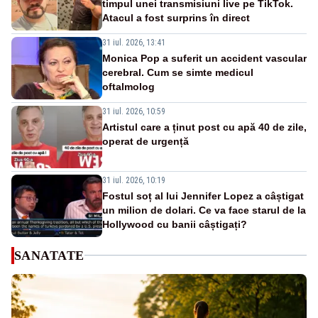
timpul unei transmisiuni live pe TikTok.
Atacul a fost surprins în direct
31 iul. 2026, 13:41
Monica Pop a suferit un accident vascular
cerebral. Cum se simte medicul
oftalmolog
31 iul. 2026, 10:59
Artistul care a ținut post cu apă 40 de zile,
operat de urgență
31 iul. 2026, 10:19
Fostul soț al lui Jennifer Lopez a câștigat
un milion de dolari. Ce va face starul de la
Hollywood cu banii câștigați?
SANATATE