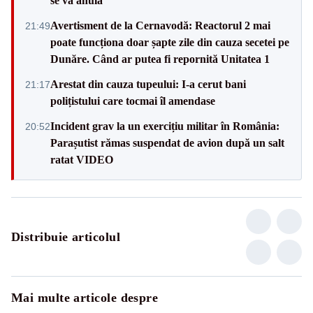
se va anula”
Avertisment de la Cernavodă: Reactorul 2 mai
21:49
poate funcționa doar șapte zile din cauza secetei pe
Dunăre. Când ar putea fi repornită Unitatea 1
Arestat din cauza tupeului: I-a cerut bani
21:17
polițistului care tocmai îl amendase
Incident grav la un exercițiu militar în România:
20:52
Parașutist rămas suspendat de avion după un salt
ratat VIDEO
Distribuie articolul
Mai multe articole despre