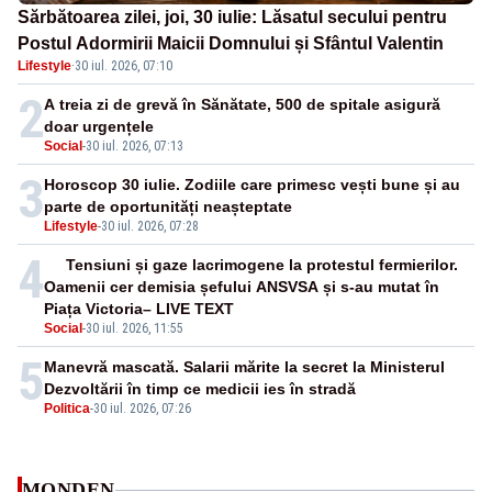
Sărbătoarea zilei, joi, 30 iulie: Lăsatul secului pentru
Postul Adormirii Maicii Domnului și Sfântul Valentin
Lifestyle
·
30 iul. 2026, 07:10
2
A treia zi de grevă în Sănătate, 500 de spitale asigură
doar urgențele
Social
-
30 iul. 2026, 07:13
3
Horoscop 30 iulie. Zodiile care primesc vești bune și au
parte de oportunități neașteptate
Lifestyle
-
30 iul. 2026, 07:28
4
Tensiuni și gaze lacrimogene la protestul fermierilor.
Oamenii cer demisia șefului ANSVSA și s-au mutat în
Piața Victoria– LIVE TEXT
Social
-
30 iul. 2026, 11:55
5
Manevră mascată. Salarii mărite la secret la Ministerul
Dezvoltării în timp ce medicii ies în stradă
Politica
-
30 iul. 2026, 07:26
MONDEN