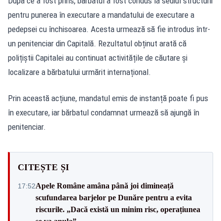
După ce a fost prins, bărbatul a fost condus la sediul structurii
pentru punerea în executare a mandatului de executare a
pedepsei cu închisoarea. Acesta urmează să fie introdus într-
un penitenciar din Capitală. Rezultatul obținut arată că
polițiștii Capitalei au continuat activitățile de căutare și
localizare a bărbatului urmărit internațional.
Prin această acțiune, mandatul emis de instanță poate fi pus
în executare, iar bărbatul condamnat urmează să ajungă în
penitenciar.
CITEȘTE ȘI
Apele Române amâna până joi dimineață
17:52
scufundarea barjelor pe Dunăre pentru a evita
riscurile. „Dacă există un minim risc, operațiunea