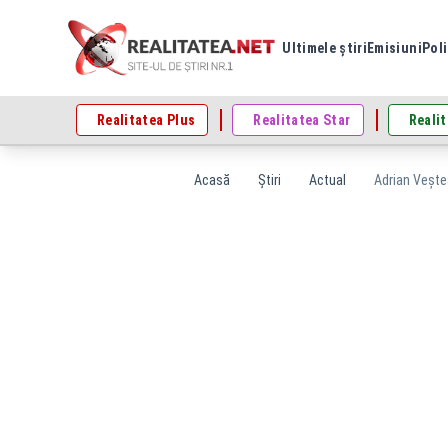
Ultimele știri
Emisiuni
Poli
Realitatea Plus
Realitatea Star
Realit
Acasă
Știri
Actual
Adrian Veștea