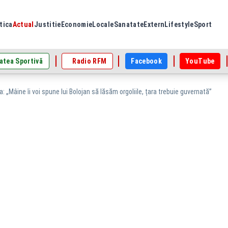
tica
Actual
Justitie
Economie
Locale
Sanatate
Extern
Lifestyle
Sport
atea Sportivă
Radio RFM
Facebook
YouTube
: „Mâine îi voi spune lui Bolojan să lăsăm orgoliile, țara trebuie guvernată”