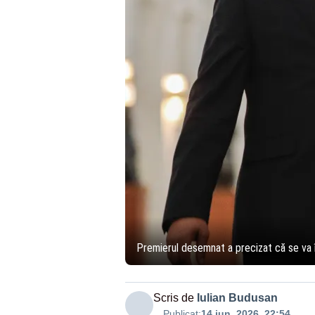
Premierul desemnat a precizat că se va în
Scris de
Iulian Budusan
Publicat:
14 iun. 2026, 22:54