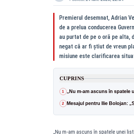
Premierul desemnat, Adrian Veș
de a prelua conducerea Guvernul
au purtat de pe o oră pe alta,
negat că ar fi știut de vreun p
misiune este clarificarea situa
CUPRINS
„Nu m-am ascuns în spatele une
1
Mesajul pentru Ilie Bolojan: 
2
„Nu m-am ascuns în spatele unei liste