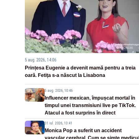
5 aug. 2026, 14:06
Prințesa Eugenie a devenit mamă pentru a treia
oară. Fetița s-a născut la Lisabona
5 aug. 2026, 10:46
Influencer mexican, împușcat mortal în
timpul unei transmisiuni live pe TikTok.
Atacul a fost surprins în direct
31 iul. 2026, 13:41
Monica Pop a suferit un accident
vascular cerebral. Cum se simte medicu