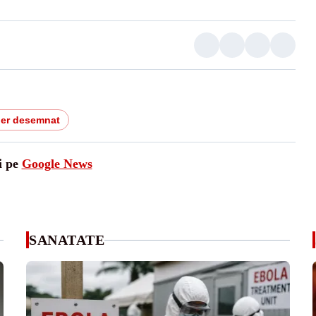
ier desemnat
i pe
Google News
SANATATE