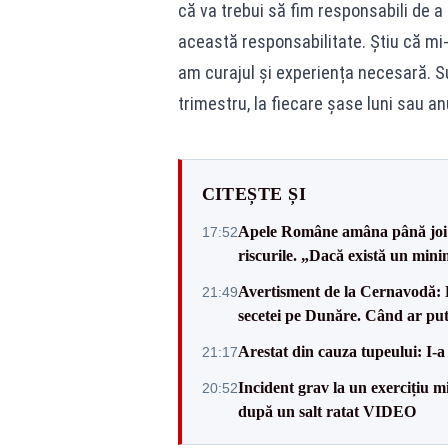
că va trebui să fim responsabili de a
această responsabilitate. Știu că mi-
am curajul și experiența necesară. Sun
trimestru, la fiecare șase luni sau an
CITEȘTE ȘI
Apele Române amâna până joi d
17:52
riscurile. „Dacă există un mini
Avertisment de la Cernavodă: R
21:49
secetei pe Dunăre. Când ar put
Arestat din cauza tupeului: I-a
21:17
Incident grav la un exercițiu 
20:52
după un salt ratat VIDEO