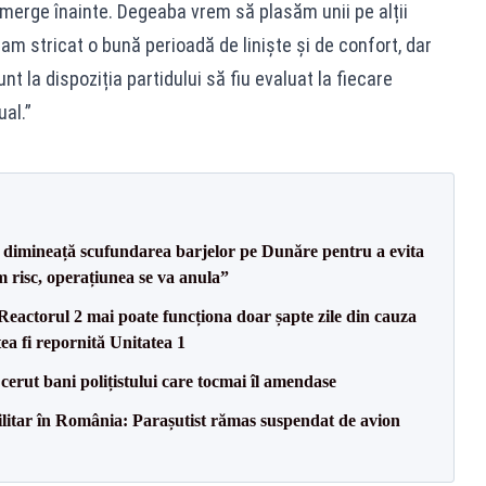
 merge înainte. Degeaba vrem să plasăm unii pe alții
am stricat o bună perioadă de liniște și de confort, dar
t la dispoziția partidului să fiu evaluat la fiecare
ual.”
imineață scufundarea barjelor pe Dunăre pentru a evita
m risc, operațiunea se va anula”
eactorul 2 mai poate funcționa doar șapte zile din cauza
ea fi repornită Unitatea 1
 cerut bani polițistului care tocmai îl amendase
militar în România: Parașutist rămas suspendat de avion