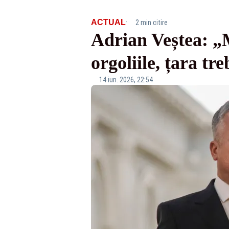
·
ACTUAL
2 min citire
Adrian Veștea: „M
orgoliile, țara tr
14 iun. 2026, 22:54