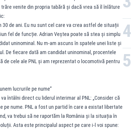
răre venite din propria tabără și dacă vrea să îl înlăture
ic:
30 de ani. Eu nu sunt cel care va crea astfel de situații
iciun fel de funcție. Adrian Veștea poate să stea și simplu
didat uninominal. Nu m-am ascuns în spatele unei liste și
ful. De fiecare dată am candidat uninominal, procentele
ță de cele ale PNL și am reprezentat o locomotivă pentru
spunem lucrurile pe nume”
a întâlni direct cu liderul interimar al PNL: „Consider că
 pe nume. PNL a fost un partid în care a existat libertate
ând, va trebui să ne raportăm la România și la situația în
oluții. Asta este principalul aspect pe care i-l voi spune: