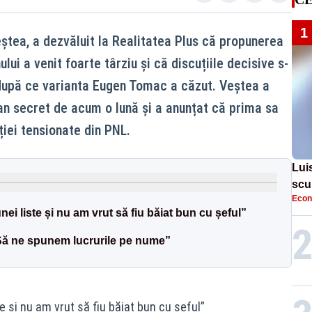
1
tea, a dezvăluit la Realitatea Plus că propunerea
ui a venit foarte târziu și că discuțiile decisive s-
 după ce varianta Eugen Tomac a căzut. Veștea a
lan secret de acum o lună și a anunțat că prima sa
ției tensionate din PNL.
Lui
scu
Econ
i liste și nu am vrut să fiu băiat bun cu șeful”
„Să ne spunem lucrurile pe nume”
 și nu am vrut să fiu băiat bun cu șeful”