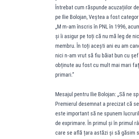
Întrebat cum răspunde acuzațiilor de t
pe Ilie Bolojan, Veștea a fost categor
„M m-am înscris în PNL în 1996, acum 
și îi asigur pe toți că nu mă leg de n
membru. În toți acești ani eu am can
nici n-am vrut să fiu băiat bun cu șe
obținute au fost cu mult mai mari fa
primari.”
Mesajul pentru Ilie Bolojan: „Să ne 
Premierul desemnat a precizat că se v
este important să ne spunem lucrurile
de exprimare. În primul și în primul r
care se află țara astăzi și să găsim s