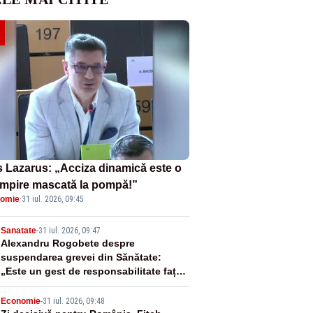
s Lazarus: „Acciza dinamică este o
mpire mascată la pompă!”
omie
·
31 iul. 2026, 09:45
2
Sanatate
-
31 iul. 2026, 09:47
Alexandru Rogobete despre
suspendarea grevei din Sănătate:
„Este un gest de responsabilitate față
de pacienți”
Economie
-
31 iul. 2026, 09:48