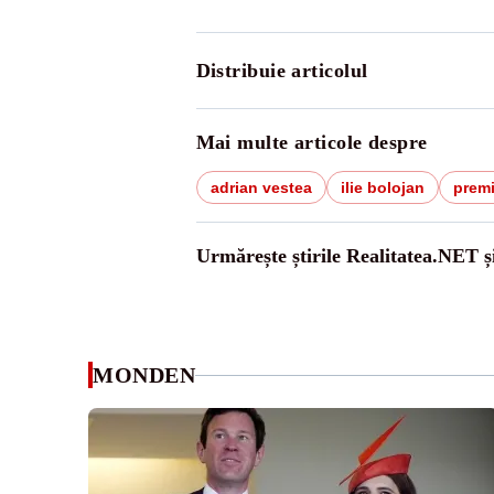
Distribuie articolul
Mai multe articole despre
adrian vestea
ilie bolojan
prem
Urmărește știrile Realitatea.NET ș
MONDEN