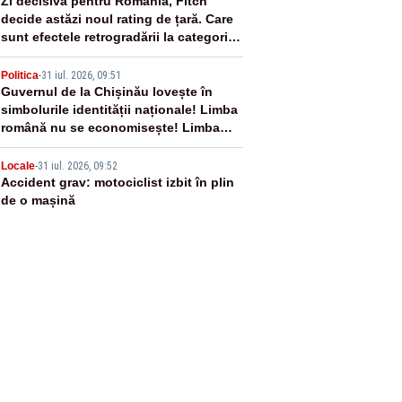
3
Zi decisivă pentru România, Fitch
decide astăzi noul rating de țară. Care
sunt efectele retrogradării la categoria
„junk”
4
Politica
-
31 iul. 2026, 09:51
Guvernul de la Chișinău lovește în
simbolurile identității naționale! Limba
română nu se economisește! Limba
română se sărbătorește!
5
Locale
-
31 iul. 2026, 09:52
Accident grav: motociclist izbit în plin
de o mașină