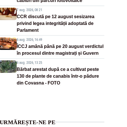
cabluri din parcuri fotovoltaice
7 aug. 2026, 08:21
CCR discută pe 12 august sesizarea
privind legea integrității adoptată de
Parlament
6 aug. 2026, 16:49
ÎCCJ amână până pe 20 august verdictul
în procesul dintre magistrați și Guvern
6 aug. 2026, 13:25
Bărbat arestat după ce a cultivat peste
130 de plante de canabis într-o pădure
din Covasna - FOTO
URMĂREȘTE-NE PE