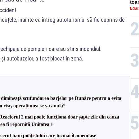
toa
Educ
ccident.
lice
icuțele, înainte ca întreg autoturismul să fie cuprins de
 echipaje de pompieri care
au stins incendiul.
r și autobuzelor, a fost blocat în zonă.
imineață scufundarea barjelor pe Dunăre pentru a evita
m risc, operațiunea se va anula”
eactorul 2 mai poate funcționa doar șapte zile din cauza
ea fi repornită Unitatea 1
 cerut bani polițistului care tocmai îl amendase