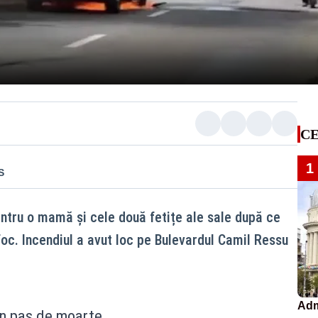
CE
1
S
tru o mamă și cele două fetițe ale sale după ce
foc. Incendiul a avut loc pe Bulevardul Camil Ressu
Adm
un pas de moarte