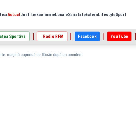
tica
Actual
Justitie
Economie
Locale
Sanatate
Extern
Lifestyle
Sport
atea Sportivă
Radio RFM
Facebook
YouTube
nte: mașină cuprinsă de flăcări după un accident