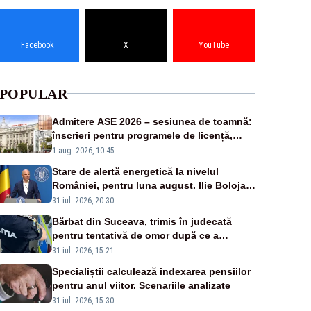
Facebook
X
YouTube
POPULAR
Admitere ASE 2026 – sesiunea de toamnă:
înscrieri pentru programele de licență,
masterat și doctorat
1 aug. 2026, 10:45
Stare de alertă energetică la nivelul
României, pentru luna august. Ilie Bolojan
a anunțat importuri și posibile restricții –
31 iul. 2026, 20:30
VIDEO
Bărbat din Suceava, trimis în judecată
pentru tentativă de omor după ce a
înjunghiat un tânăr în urma unui conflict
31 iul. 2026, 15:21
izbucnit
Specialiștii calculează indexarea pensiilor
pentru anul viitor. Scenariile analizate
31 iul. 2026, 15:30