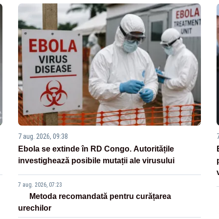
7 aug. 2026, 09:38
Ebola se extinde în RD Congo. Autoritățile
investighează posibile mutații ale virusului
7 aug. 2026, 07:23
Metoda recomandată pentru curățarea
urechilor