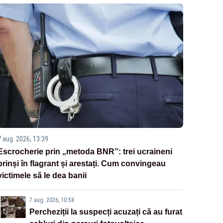
7 aug. 2026, 13:39
Escrocherie prin „metoda BNR”: trei ucraineni
prinși în flagrant și arestați. Cum convingeau
victimele să le dea banii
7 aug. 2026, 10:58
Percheziții la suspecți acuzați că au furat