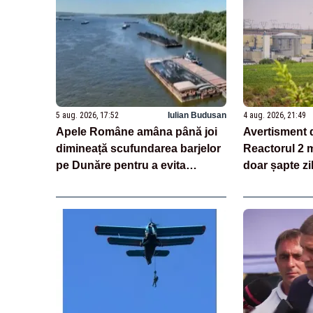
5 aug. 2026, 17:52
Iulian Budusan
4 aug. 2026, 21:49
Apele Române amâna până joi
Avertisment 
dimineață scufundarea barjelor
Reactorul 2 
pe Dunăre pentru a evita
doar șapte zi
riscurile. „Dacă există un minim
secetei pe D
risc, operațiunea se va anula”
putea fi repo