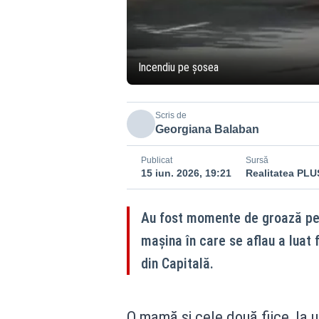
Incendiu pe șosea
Scris de
Georgiana Balaban
Publicat
Sursă
15 iun. 2026, 19:21
Realitatea PLU
Au fost momente de groază pen
mașina în care se aflau a luat 
din Capitală.
O mamă și cele două fiice, la 