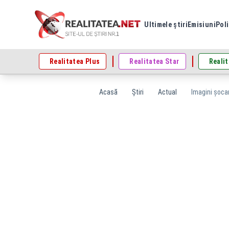
Ultimele știri
Emisiuni
Poli
Realitatea Plus
Realitatea Star
Realit
Acasă
Știri
Actual
Imagini șoca