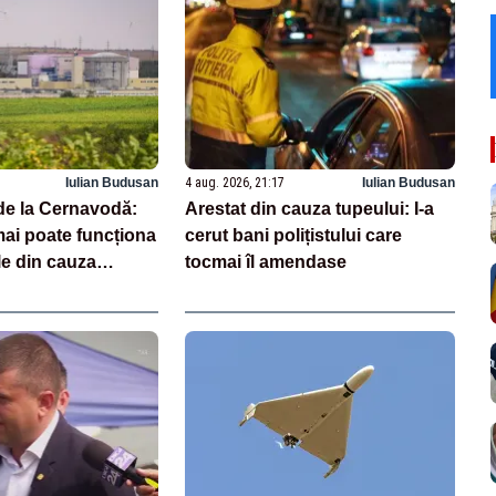
Iulian Budusan
4 aug. 2026, 21:17
Iulian Budusan
de la Cernavodă:
Arestat din cauza tupeului: I-a
mai poate funcționa
cerut bani polițistului care
le din cauza
tocmai îl amendase
unăre. Când ar
rnită Unitatea 1