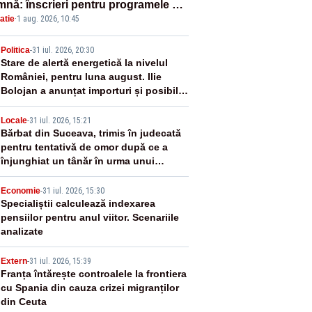
mnă: înscrieri pentru programele de
atie
·
1 aug. 2026, 10:45
nță, masterat și doctorat
2
Politica
-
31 iul. 2026, 20:30
Stare de alertă energetică la nivelul
României, pentru luna august. Ilie
Bolojan a anunțat importuri și posibile
restricții – VIDEO
3
Locale
-
31 iul. 2026, 15:21
Bărbat din Suceava, trimis în judecată
pentru tentativă de omor după ce a
înjunghiat un tânăr în urma unui
conflict izbucnit
4
Economie
-
31 iul. 2026, 15:30
Specialiștii calculează indexarea
pensiilor pentru anul viitor. Scenariile
analizate
5
Extern
-
31 iul. 2026, 15:39
Franța întărește controalele la frontiera
cu Spania din cauza crizei migranților
din Ceuta