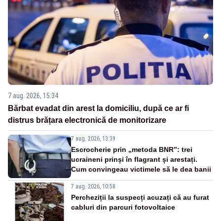
7 aug. 2026, 15:34
Bărbat evadat din arest la domiciliu, după ce ar fi
distrus brățara electronică de monitorizare
7 aug. 2026, 13:39
Escrocherie prin „metoda BNR”: trei
ucraineni prinși în flagrant și arestați.
Cum convingeau victimele să le dea banii
7 aug. 2026, 10:58
Percheziții la suspecți acuzați că au furat
cabluri din parcuri fotovoltaice