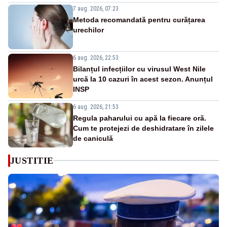
7 aug. 2026, 07:23
Metoda recomandată pentru curățarea
urechilor
6 aug. 2026, 22:53
Bilanțul infecțiilor cu virusul West Nile
urcă la 10 cazuri în acest sezon. Anunțul
INSP
6 aug. 2026, 21:53
Regula paharului cu apă la fiecare oră.
Cum te protejezi de deshidratare în zilele
de caniculă
JUSTITIE