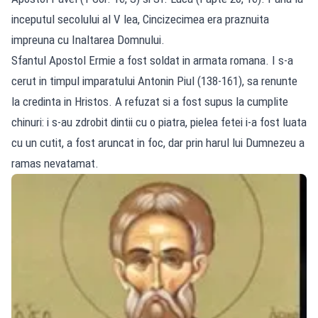
inceputul secolului al V lea, Cincizecimea era praznuita
impreuna cu Inaltarea Domnului.
Sfantul Apostol Ermie a fost soldat in armata romana. I s-a
cerut in timpul imparatului Antonin Piul (138-161), sa renunte
la credinta in Hristos. A refuzat si a fost supus la cumplite
chinuri: i s-au zdrobit dintii cu o piatra, pielea fetei i-a fost luata
cu un cutit, a fost aruncat in foc, dar prin harul lui Dumnezeu a
ramas nevatamat.