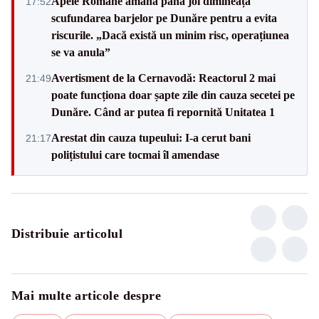
Apele Române amâna până joi dimineață
17:52
scufundarea barjelor pe Dunăre pentru a evita
riscurile. „Dacă există un minim risc, operațiunea
se va anula”
Avertisment de la Cernavodă: Reactorul 2 mai
21:49
poate funcționa doar șapte zile din cauza secetei pe
Dunăre. Când ar putea fi repornită Unitatea 1
Arestat din cauza tupeului: I-a cerut bani
21:17
polițistului care tocmai îl amendase
Distribuie articolul
Mai multe articole despre