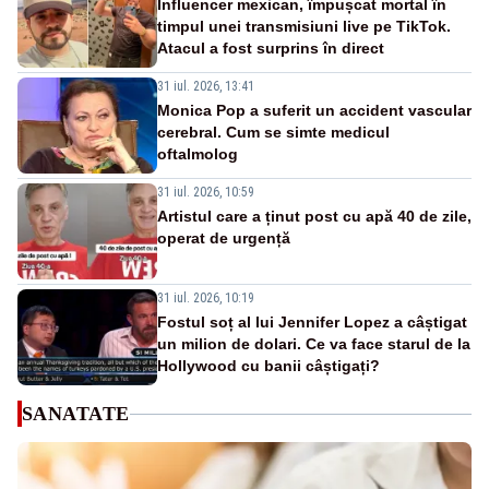
Influencer mexican, împușcat mortal în
timpul unei transmisiuni live pe TikTok.
Atacul a fost surprins în direct
31 iul. 2026, 13:41
Monica Pop a suferit un accident vascular
cerebral. Cum se simte medicul
oftalmolog
31 iul. 2026, 10:59
Artistul care a ținut post cu apă 40 de zile,
operat de urgență
31 iul. 2026, 10:19
Fostul soț al lui Jennifer Lopez a câștigat
un milion de dolari. Ce va face starul de la
Hollywood cu banii câștigați?
SANATATE