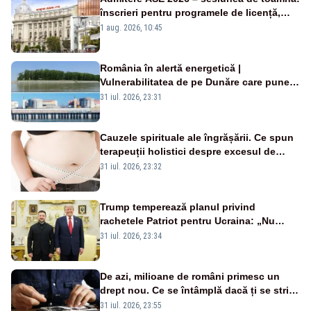
înscrieri pentru programele de licență,
masterat și doctorat
1 aug. 2026, 10:45
România în alertă energetică |
Vulnerabilitatea de pe Dunăre care pune
în pericol Centrala Cernavodă era
31 iul. 2026, 23:31
cunoscută de pe vremea lui Ceaușescu
Cauzele spirituale ale îngrășării. Ce spun
terapeuții holistici despre excesul de
greutate și emoțiile ascunse
31 iul. 2026, 23:32
Trump temperează planul privind
rachetele Patriot pentru Ucraina: „Nu
există un acord, discuțiile continuă”
31 iul. 2026, 23:34
De azi, milioane de români primesc un
drept nou. Ce se întâmplă dacă ți se strică
un produs
31 iul. 2026, 23:55