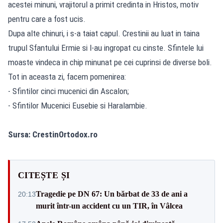
acestei minuni, vrajitorul a primit credinta in Hristos, motiv
pentru care a fost ucis.
Dupa alte chinuri, i s-a taiat capul. Crestinii au luat in taina
trupul Sfantului Ermie si l-au ingropat cu cinste. Sfintele lui
moaste vindeca in chip minunat pe cei cuprinsi de diverse boli.
Tot in aceasta zi, facem pomenirea:
- Sfintilor cinci mucenici din Ascalon;
- Sfintilor Mucenici Eusebie si Haralambie.
Sursa:
CrestinOrtodox.ro
CITEȘTE ȘI
Tragedie pe DN 67: Un bărbat de 33 de ani a
20:13
murit într-un accident cu un TIR, în Vâlcea