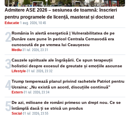
Admitere ASE 2026 – sesiunea de toamnă: înscrieri
pentru programele de licență, masterat și doctorat
Educatie
·
1 aug. 2026, 10:45
2
România în alertă energetică | Vulnerabilitatea de pe
Dunăre care pune în pericol Centrala Cernavodă era
cunoscută de pe vremea lui Ceaușescu
Mediu
-
31 iul. 2026, 23:31
3
Cauzele spirituale ale îngrășării. Ce spun terapeuții
holistici despre excesul de greutate și emoțiile ascunse
Lifestyle
-
31 iul. 2026, 23:32
4
Trump temperează planul privind rachetele Patriot pentru
Ucraina: „Nu există un acord, discuțiile continuă”
Extern
-
31 iul. 2026, 23:34
5
De azi, milioane de români primesc un drept nou. Ce se
întâmplă dacă ți se strică un produs
Social
-
31 iul. 2026, 23:55