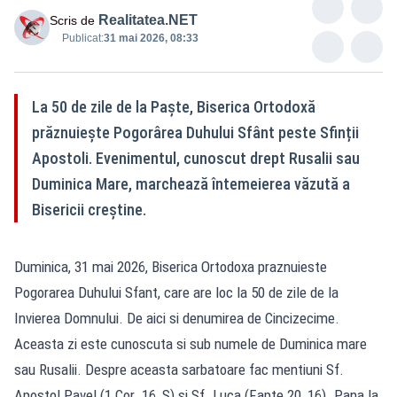
Realitatea.NET
Scris de
Publicat:
31 mai 2026, 08:33
La 50 de zile de la Paște, Biserica Ortodoxă
prăznuiește Pogorârea Duhului Sfânt peste Sfinții
Apostoli. Evenimentul, cunoscut drept Rusalii sau
Duminica Mare, marchează întemeierea văzută a
Bisericii creștine.
Duminica, 31 mai 2026, Biserica Ortodoxa praznuieste
Pogorarea Duhului Sfant, care are loc la 50 de zile de la
Invierea Domnului. De aici si denumirea de Cincizecime.
Aceasta zi este cunoscuta si sub numele de Duminica mare
sau Rusalii. Despre aceasta sarbatoare fac mentiuni Sf.
Apostol Pavel (1 Cor. 16, S) si Sf. Luca (Fapte 20, 16). Pana la