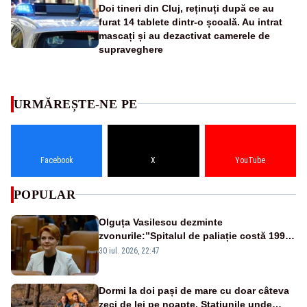
Doi tineri din Cluj, reținuți după ce au
furat 14 tablete dintr-o școală. Au intrat
mascați și au dezactivat camerele de
supraveghere
URMĂREȘTE-NE PE
Facebook
X
YouTube
POPULAR
Olguța Vasilescu dezminte
zvonurile:”Spitalul de paliație costă 199
de milioane de euro, nu 500 de milioane”
30 iul. 2026, 22:47
Dormi la doi pași de mare cu doar câteva
zeci de lei pe noapte. Stațiunile unde