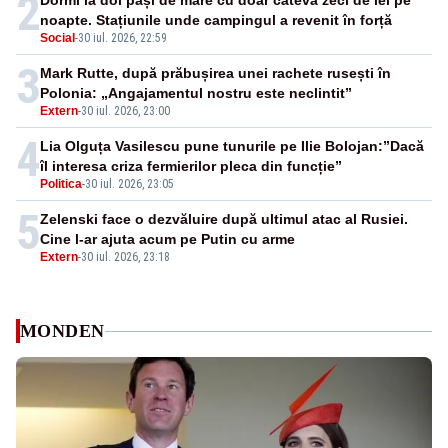
2
Dormi la doi pași de mare cu doar câteva zeci de lei pe
noapte. Stațiunile unde campingul a revenit în forță
Social
-
30 iul. 2026, 22:59
3
Mark Rutte, după prăbușirea unei rachete rusești în
Polonia: „Angajamentul nostru este neclintit”
Extern
-
30 iul. 2026, 23:00
4
Lia Olguța Vasilescu pune tunurile pe Ilie Bolojan:”Dacă
îl interesa criza fermierilor pleca din funcție”
Politica
-
30 iul. 2026, 23:05
5
Zelenski face o dezvăluire după ultimul atac al Rusiei.
Cine l-ar ajuta acum pe Putin cu arme
Extern
-
30 iul. 2026, 23:18
MONDEN