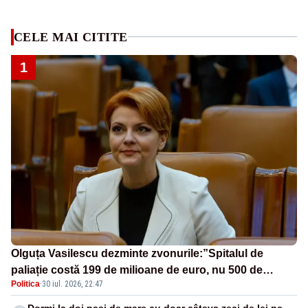
CELE MAI CITITE
1
Olguța Vasilescu dezminte zvonurile:”Spitalul de
paliație costă 199 de milioane de euro, nu 500 de
Politica
·
30 iul. 2026, 22:47
milioane”