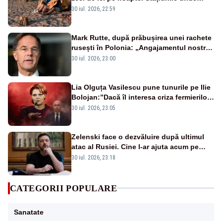
campingul a revenit în forță
30 iul. 2026, 22:59
Mark Rutte, după prăbușirea unei rachete
rusești în Polonia: „Angajamentul nostru
este neclintit”
30 iul. 2026, 23:00
Lia Olguța Vasilescu pune tunurile pe Ilie
Bolojan:”Dacă îl interesa criza fermierilor
pleca din funcție”
30 iul. 2026, 23:05
Zelenski face o dezvăluire după ultimul
atac al Rusiei. Cine l-ar ajuta acum pe
Putin cu arme
30 iul. 2026, 23:18
CATEGORII POPULARE
Sanatate