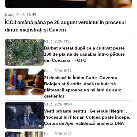
6 aug. 2026, 16:49
ÎCCJ amână până pe 20 august verdictul în procesul
dintre magistrați și Guvern
6 aug. 2026, 13:25
Bărbat arestat după ce a cultivat peste
130 de plante de canabis într-o pădure
din Covasna - FOTO
6 aug. 2026, 10:57
Zi decisivă la Înalta Curte. Guvernul
Bolojan află astăzi dacă trebuie să
plătească aproape un miliard de euro
grefierilor
5 aug. 2026, 18:40
Vești proaste pentru „Generalul Negru”.
Procesul lui Florian Coldea poate începe.
Curtea de Apel validează ancheta DNA
5 aug. 2026, 12:32