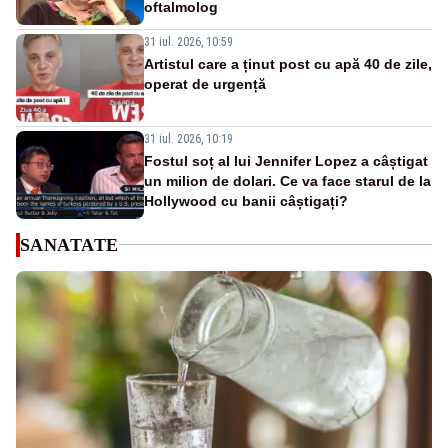
oftalmolog
31 iul. 2026, 10:59
Artistul care a ținut post cu apă 40 de zile,
operat de urgență
31 iul. 2026, 10:19
Fostul soț al lui Jennifer Lopez a câștigat
un milion de dolari. Ce va face starul de la
Hollywood cu banii câștigați?
SANATATE