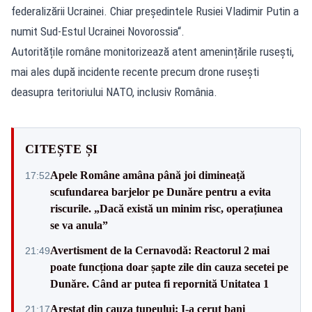
federalizării Ucrainei. Chiar preşedintele Rusiei Vladimir Putin a
numit Sud-Estul Ucrainei Novorossia“.
Autoritățile române monitorizează atent amenințările rusești,
mai ales după incidente recente precum drone rusești
deasupra teritoriului NATO, inclusiv România.
CITEȘTE ȘI
Apele Române amâna până joi dimineață
17:52
scufundarea barjelor pe Dunăre pentru a evita
riscurile. „Dacă există un minim risc, operațiunea
se va anula”
Avertisment de la Cernavodă: Reactorul 2 mai
21:49
poate funcționa doar șapte zile din cauza secetei pe
Dunăre. Când ar putea fi repornită Unitatea 1
Arestat din cauza tupeului: I-a cerut bani
21:17