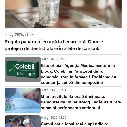
6 aug. 2026, 21:53
Regula paharului cu apă la fiecare oră. Cum te
protejezi de deshidratare în zilele de caniculă
6 aug. 2026, 17:20
Este oficial. Agenția Medicamentului a
blocat Colebil și Panczebil de la
comercializare în farmacii. Probleme cu
substanța activă din compoziție
6 aug. 2026, 16:11
Mitul trezitului la ora 5 dimineața,
demontat de un neurolog.Legătura dintre
somn și performanța creierului
6 aug. 2026, 08:50
Complicația localizată a apendicitei