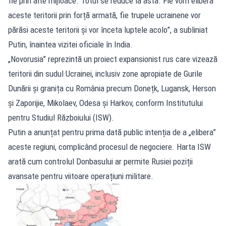
fie prin alte mijloace. Totul se reduce la asta. Fie vom elibera
aceste teritorii prin forță armată, fie trupele ucrainene vor
părăsi aceste teritorii și vor înceta luptele acolo”, a subliniat
Putin, înaintea vizitei oficiale în India.
„Novorusia” reprezintă un proiect expansionist rus care vizează
teritorii din sudul Ucrainei, inclusiv zone apropiate de Gurile
Dunării și granița cu România precum Donețk, Lugansk, Herson
și Zaporijie, Mikolaev, Odesa și Harkov, conform Institutului
pentru Studiul Războiului (ISW).
Putin a anunțat pentru prima dată public intenția de a „elibera”
aceste regiuni, complicând procesul de negociere. Harta ISW
arată cum controlul Donbasului ar permite Rusiei poziții
avansate pentru viitoare operațiuni militare.