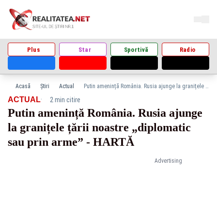
Plus
Star
Sportivă
Radio
Acasă
Știri
Actual
Putin amenință România. Rusia ajunge la granițele țării noastre „diplomatic sau prin arme” - HARTĂ
·
ACTUAL
2 min citire
Putin amenință România. Rusia ajunge
la granițele țării noastre „diplomatic
sau prin arme” - HARTĂ
Advertising