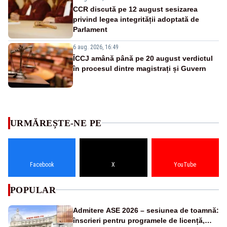
CCR discută pe 12 august sesizarea
privind legea integrității adoptată de
Parlament
6 aug. 2026, 16:49
ÎCCJ amână până pe 20 august verdictul
în procesul dintre magistrați și Guvern
URMĂREȘTE-NE PE
Facebook
X
YouTube
POPULAR
Admitere ASE 2026 – sesiunea de toamnă:
înscrieri pentru programele de licență,