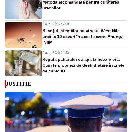
Metoda recomandată pentru curățarea
urechilor
6 aug. 2026, 22:53
Bilanțul infecțiilor cu virusul West Nile
urcă la 10 cazuri în acest sezon. Anunțul
INSP
6 aug. 2026, 21:53
Regula paharului cu apă la fiecare oră.
Cum te protejezi de deshidratare în zilele
de caniculă
JUSTITIE