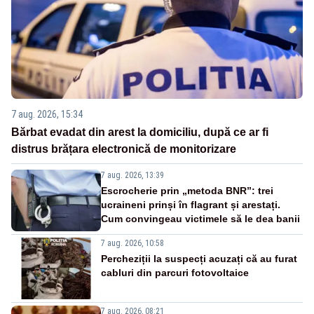
7 aug. 2026, 15:34
Bărbat evadat din arest la domiciliu, după ce ar fi
distrus brățara electronică de monitorizare
7 aug. 2026, 13:39
Escrocherie prin „metoda BNR”: trei
ucraineni prinși în flagrant și arestați.
Cum convingeau victimele să le dea banii
7 aug. 2026, 10:58
Percheziții la suspecți acuzați că au furat
cabluri din parcuri fotovoltaice
7 aug. 2026, 08:21