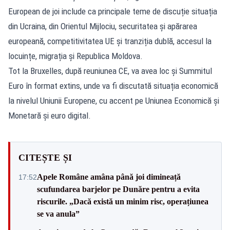
European de joi include ca principale teme de discuție situația
din Ucraina, din Orientul Mijlociu, securitatea și apărarea
europeană, competitivitatea UE și tranziția dublă, accesul la
locuințe, migrația și Republica Moldova.
Tot la Bruxelles, după reuniunea CE, va avea loc și Summitul
Euro în format extins, unde va fi discutată situația economică
la nivelul Uniunii Europene, cu accent pe Uniunea Economică și
Monetară și euro digital.
CITEȘTE ȘI
Apele Române amâna până joi dimineață
17:52
scufundarea barjelor pe Dunăre pentru a evita
riscurile. „Dacă există un minim risc, operațiunea
se va anula”