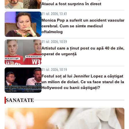
Atacul a fost surprins în direct
31 iul. 2026, 13:41
Monica Pop a suferit un accident vascular
cerebral. Cum se simte medicul
oftalmolog
31 iul. 2026, 10:59
Artistul care a ținut post cu apă 40 de zile,
operat de urgență
31 iul. 2026, 10:19
Fostul soț al lui Jennifer Lopez a câștigat
un milion de dolari. Ce va face starul de la
Hollywood cu banii câștigați?
SANATATE