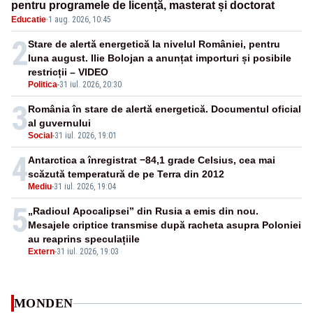
pentru programele de licență, masterat și doctorat
Educatie
·
1 aug. 2026, 10:45
2
Stare de alertă energetică la nivelul României, pentru
luna august. Ilie Bolojan a anunțat importuri și posibile
restricții – VIDEO
Politica
-
31 iul. 2026, 20:30
3
România în stare de alertă energetică. Documentul oficial
al guvernului
Social
-
31 iul. 2026, 19:01
4
Antarctica a înregistrat −84,1 grade Celsius, cea mai
scăzută temperatură de pe Terra din 2012
Mediu
-
31 iul. 2026, 19:04
5
„Radioul Apocalipsei” din Rusia a emis din nou.
Mesajele criptice transmise după racheta asupra Poloniei
au reaprins speculațiile
Extern
-
31 iul. 2026, 19:03
MONDEN