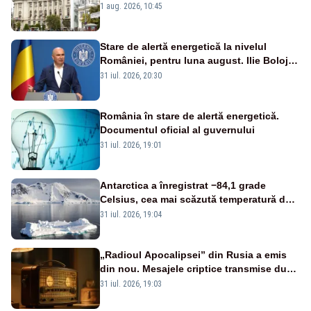
masterat și doctorat
1 aug. 2026, 10:45
Stare de alertă energetică la nivelul
României, pentru luna august. Ilie Bolojan
a anunțat importuri și posibile restricții –
31 iul. 2026, 20:30
VIDEO
România în stare de alertă energetică.
Documentul oficial al guvernului
31 iul. 2026, 19:01
Antarctica a înregistrat −84,1 grade
Celsius, cea mai scăzută temperatură de
pe Terra din 2012
31 iul. 2026, 19:04
„Radioul Apocalipsei” din Rusia a emis
din nou. Mesajele criptice transmise după
racheta asupra Poloniei au reaprins
31 iul. 2026, 19:03
speculațiile