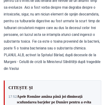
pentru ca o infectie bacteriana are nevoie de un anumit timp
sa evolueze. Aici a fost vorba despre mai degraba despre o
intoxicatie, sigur, nu am niciun element de sprijin deocamdata,
pentru ca tulburarile digestive au fost urmate la scurt timp de
tulburari circulatorii majore care au dus la decesul celor trei
persoane, ori lucrul asta se intampla atunci cand ingerezi o
substanta toxica. Fie ca este o toxina provenind de la bacterii,
poate fi o toxina bacteriana sau o substanta chimica.
PLANUL ALB, activat la Spitalul Bârlad, după decesele de la
Murgeni - Celulă de criză la Ministerul Sănătății după tragediile
din Vaslui
CITEȘTE ȘI
Apele Române amâna până joi dimineață
17:52
scufundarea barjelor pe Dunăre pentru a evita