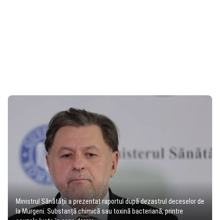
Ministrul Sănătății a prezentat raportul după dezastrul deceselor de
la Murgeni. Substanță chimică sau toxină bacteriană, printre