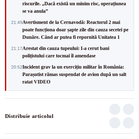
riscurile. „Dacă există un minim risc, operațiunea
se va anula”
Avertisment de la Cernavodă: Reactorul 2 mai
21:49
poate funcționa doar șapte zile din cauza secetei pe
Dunăre. Când ar putea fi repornită Unitatea 1
Arestat din cauza tupeului: I-a cerut bani
21:17
polițistului care tocmai îl amendase
Incident grav la un exercițiu militar în România:
20:52
Parașutist rămas suspendat de avion după un salt
ratat VIDEO
Distribuie articolul