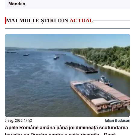
Monden
MAI MULTE ȘTIRI DIN
ACTUAL
5 aug. 2026, 17:52
Iulian Budusan
Apele Române amâna până joi dimineață scufundarea
barjelor pe Dunăre pentru a evita riscurile. „Dacă