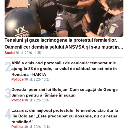
Tensiuni și gaze lacrimogene la protestul fermierilor.
Oamenii cer demisia șefului ANSVSA și s-au mutat în
Social
·
30 iul. 2026, 11:55
Piața Victoria– LIVE TEXT
2
ANM a emis cod portocaliu de caniculă: temperaturile
ajung la 38 de grade, iar valul de căldură se extinde în
România - HARTA
Politica
-
30 iul. 2026, 10:27
3
Dovada ipocriziei lui Bolojan. Cum se agață de George
Simion pentru a rămâne în scaun
Politica
-
30 iul. 2026, 10:37
4
Lazarus, din mijlocul protestului fermierilor, atac dur la
Ilie Bolojan: „Este preocupat cu dosarele, nu cu hrana
românilor!”
Politica
-
30 iul. 2026, 10:44