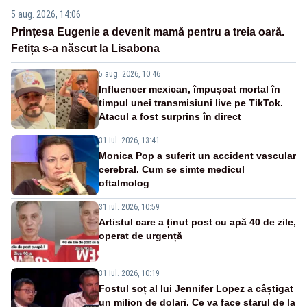
5 aug. 2026, 14:06
Prințesa Eugenie a devenit mamă pentru a treia oară.
Fetița s-a născut la Lisabona
5 aug. 2026, 10:46
Influencer mexican, împușcat mortal în
timpul unei transmisiuni live pe TikTok.
Atacul a fost surprins în direct
31 iul. 2026, 13:41
Monica Pop a suferit un accident vascular
cerebral. Cum se simte medicul
oftalmolog
31 iul. 2026, 10:59
Artistul care a ținut post cu apă 40 de zile,
operat de urgență
31 iul. 2026, 10:19
Fostul soț al lui Jennifer Lopez a câștigat
un milion de dolari. Ce va face starul de la