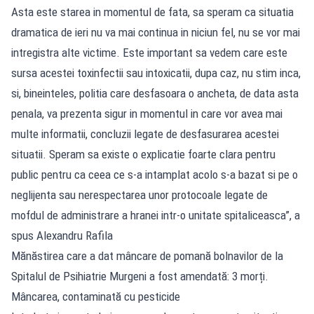
Asta este starea in momentul de fata, sa speram ca situatia
dramatica de ieri nu va mai continua in niciun fel, nu se vor mai
intregistra alte victime. Este important sa vedem care este
sursa acestei toxinfectii sau intoxicatii, dupa caz, nu stim inca,
si, bineinteles, politia care desfasoara o ancheta, de data asta
penala, va prezenta sigur in momentul in care vor avea mai
multe informatii, concluzii legate de desfasurarea acestei
situatii. Speram sa existe o explicatie foarte clara pentru
public pentru ca ceea ce s-a intamplat acolo s-a bazat si pe o
neglijenta sau nerespectarea unor protocoale legate de
mofdul de administrare a hranei intr-o unitate spitaliceasca”, a
spus Alexandru Rafila
Mănăstirea care a dat mâncare de pomană bolnavilor de la
Spitalul de Psihiatrie Murgeni a fost amendată: 3 morți.
Mâncarea, contaminată cu pesticide