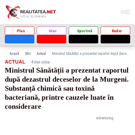
Plus
Star
Sportivă
Radio
Acasă
Știri
Actual
Ministrul Sănătății a prezentat raportul după dezastrul deceselor de la Murgeni. Substanță chimică sau toxină bacteriană, printre cauzele luate în considerare
·
ACTUAL
4 min citire
Ministrul Sănătății a prezentat raportul
după dezastrul deceselor de la Murgeni.
Substanță chimică sau toxină
bacteriană, printre cauzele luate în
considerare
Advertising