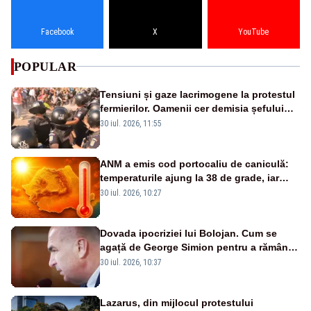
Facebook
X
YouTube
POPULAR
Tensiuni și gaze lacrimogene la protestul
fermierilor. Oamenii cer demisia șefului
ANSVSA și s-au mutat în Piața Victoria–
30 iul. 2026, 11:55
LIVE TEXT
ANM a emis cod portocaliu de caniculă:
temperaturile ajung la 38 de grade, iar
valul de căldură se extinde în România -
30 iul. 2026, 10:27
HARTA
Dovada ipocriziei lui Bolojan. Cum se
agață de George Simion pentru a rămâne
în scaun
30 iul. 2026, 10:37
Lazarus, din mijlocul protestului