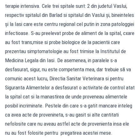
terapie intensiva. Cele trei spitale sunt: 2 din judetul Vaslui,
respectiv spitalul din Barlad si spitalul din Vaslui și, bineinteles
și la Iasi care este centru regional cel putin in zona patologgiei
infectioase. S-au preelevat probe de aliment de la spital, cxare
au fost trans,mise si probe biologice de la pacientii care
prezentau simptomatologie au fost trimise la Institutul de
Medicina Legala din Iasi. De asemenea, in paralele s-a
desfasurat, sigur, nu este competenta mea, dar trebuie să va
comunic acest lucru, Directia Sanitar Veterinara si pentru
Siguranta Alimentelor a desfasurat o activitate de control atat
la spital cat si la manastirea de unde proveneau alimentele
posibil incriminate. Pestele din care s-a gatit mancare inteleg
ca avea acte de provenineta, s-au gasit si alte cantitati
nefolosite care nu aveau astfel acte de provenienta insa ele
nu au fost folosite pentru pregatirea acestei mese.