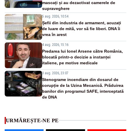
mascați și au dezactivat camerele de
supraveghere
5 aug. 2026, 10:54
Șefii din industria de armament, acuzați
de luare de mită, vor să fie liberi. DNA îi
vrea în arest
4 aug. 2026, 15:16
Predarea lui Ionel Arsene către România,
blocată printr-o decizie a instanței
italiene, pe motive medicale
3 aug. 2026, 23:07
Stenograme incendiare din dosarul de
corupție de la Uzina Mecanică. Prăduirea
banilor din programul SAFE, interceptată
de DNA
URMĂREȘTE-NE PE