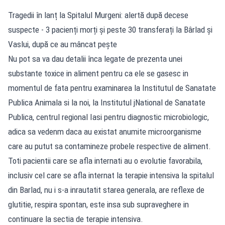
Tragedii în lanț la Spitalul Murgeni: alertă după decese
suspecte - 3 pacienți morți și peste 30 transferați la Bârlad și
Vaslui, după ce au mâncat pește
Nu pot sa va dau detalii înca legate de prezenta unei
substante toxice in aliment pentru ca ele se gasesc in
momentul de fata pentru examinarea la Institutul de Sanatate
Publica Animala si la noi, la Institutul jNational de Sanatate
Publica, centrul regional Iasi pentru diagnostic microbiologic,
adica sa vedenm daca au existat anumite microorganisme
care au putut sa contamineze probele respective de aliment.
Toti pacientii care se afla internati au o evolutie favorabila,
inclusiv cel care se afla internat la terapie intensiva la spitalul
din Barlad, nu i s-a inrautatit starea generala, are reflexe de
glutitie, respira spontan, este insa sub supraveghere in
continuare la sectia de terapie intensiva.