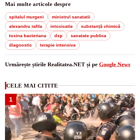
Mai multe articole despre
spitalul murgeni
ministrul sanatatii
alexandru rafila
intoxicatie
substanță chimică
toxina bacteriana
dsp
sanatate publica
diagnostic
terapie intensiva
Urmărește știrile Realitatea.NET și pe
Google News
CELE MAI CITITE
1