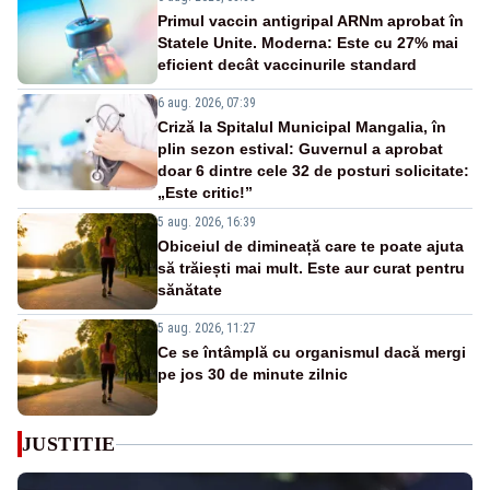
Primul vaccin antigripal ARNm aprobat în
Statele Unite. Moderna: Este cu 27% mai
eficient decât vaccinurile standard
6 aug. 2026, 07:39
Criză la Spitalul Municipal Mangalia, în
plin sezon estival: Guvernul a aprobat
doar 6 dintre cele 32 de posturi solicitate:
„Este critic!”
5 aug. 2026, 16:39
Obiceiul de dimineață care te poate ajuta
să trăiești mai mult. Este aur curat pentru
sănătate
5 aug. 2026, 11:27
Ce se întâmplă cu organismul dacă mergi
pe jos 30 de minute zilnic
JUSTITIE