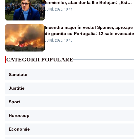
fermierilor, atac dur la Ilie Bolojan: „Este
preocupat cu dosarele, nu cu hrana
30 iul. 2026, 10:44
românilor!”
Incendiu major în vestul Spaniei, aproape
de granița cu Portugalia: 12 sate evacuate
30 iul. 2026, 10:40
CATEGORII POPULARE
Sanatate
Justitie
Sport
Horoscop
Economie