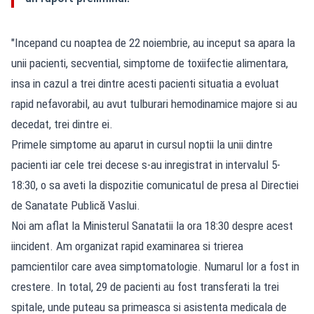
"Incepand cu noaptea de 22 noiembrie, au inceput sa apara la
unii pacienti, secvential, simptome de toxiifectie alimentara,
insa in cazul a trei dintre acesti pacienti situatia a evoluat
rapid nefavorabil, au avut tulburari hemodinamice majore si au
decedat, trei dintre ei.
Primele simptome au aparut in cursul noptii la unii dintre
pacienti iar cele trei decese s-au inregistrat in intervalul 5-
18:30, o sa aveti la dispozitie comunicatul de presa al Directiei
de Sanatate Publică Vaslui.
Noi am aflat la Ministerul Sanatatii la ora 18:30 despre acest
iincident. Am organizat rapid examinarea si trierea
pamcientilor care avea simptomatologie. Numarul lor a fost in
crestere. In total, 29 de pacienti au fost transferati la trei
spitale, unde puteau sa primeasca si asistenta medicala de