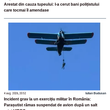
Arestat din cauza tupeului: I-a cerut bani polițistului
care tocmai îl amendase
4 aug. 2026, 20:52
Iulian Budusan
Incident grav la un exercițiu militar în România:
Parașutist rămas suspendat de avion după un salt