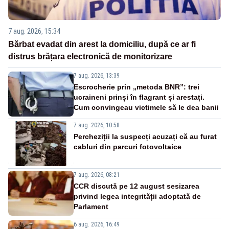
7 aug. 2026, 15:34
Bărbat evadat din arest la domiciliu, după ce ar fi
distrus brățara electronică de monitorizare
7 aug. 2026, 13:39
Escrocherie prin „metoda BNR”: trei
ucraineni prinși în flagrant și arestați.
Cum convingeau victimele să le dea banii
7 aug. 2026, 10:58
Percheziții la suspecți acuzați că au furat
cabluri din parcuri fotovoltaice
7 aug. 2026, 08:21
CCR discută pe 12 august sesizarea
privind legea integrității adoptată de
Parlament
6 aug. 2026, 16:49