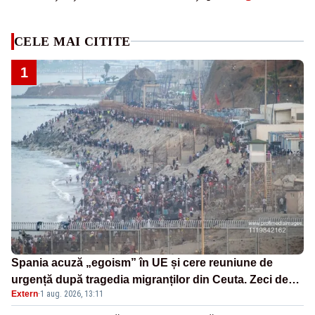
CELE MAI CITITE
1
Spania acuză „egoism” în UE și cere reuniune de
urgență după tragedia migranților din Ceuta. Zeci de
Extern
·
1 aug. 2026, 13:11
oameni au murit