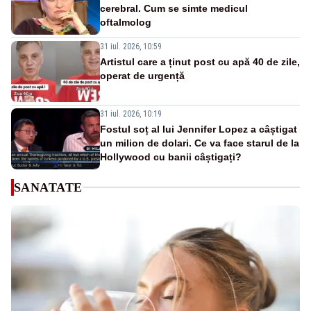
cerebral. Cum se simte medicul
oftalmolog
31 iul. 2026, 10:59
Artistul care a ținut post cu apă 40 de zile,
operat de urgență
31 iul. 2026, 10:19
Fostul soț al lui Jennifer Lopez a câștigat
un milion de dolari. Ce va face starul de la
Hollywood cu banii câștigați?
SANATATE