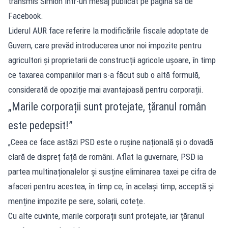
transmis Simion într-un mesaj publicat pe pagina sa de
Facebook.
Liderul AUR face referire la modificările fiscale adoptate de
Guvern, care prevăd introducerea unor noi impozite pentru
agricultori și proprietarii de construcții agricole ușoare, în timp
ce taxarea companiilor mari s-a făcut sub o altă formulă,
considerată de opoziție mai avantajoasă pentru corporații.
„Marile corporații sunt protejate, țăranul român
este pedepsit!”
„Ceea ce face astăzi PSD este o rușine națională și o dovadă
clară de dispreț față de români. Aflat la guvernare, PSD ia
partea multinaționalelor și susține eliminarea taxei pe cifra de
afaceri pentru acestea, în timp ce, în același timp, acceptă și
menține impozite pe sere, solarii, cotețe.
Cu alte cuvinte, marile corporații sunt protejate, iar țăranul