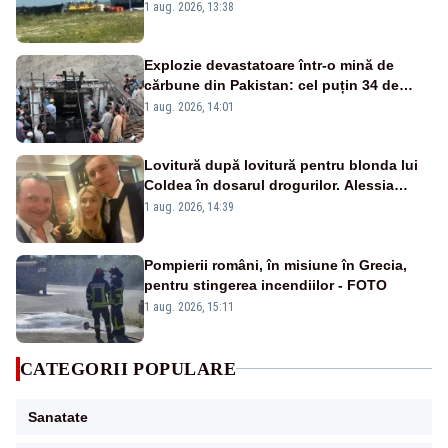
către Cernavodă – VIDEO
1 aug. 2026, 13:38
Explozie devastatoare într-o mină de
cărbune din Pakistan: cel puțin 34 de
morți - VIDEO
1 aug. 2026, 14:01
Lovitură după lovitură pentru blonda lui
Coldea în dosarul drogurilor. Alessia
Păcuraru explică decizia magistraților
1 aug. 2026, 14:39
Pompierii români, în misiune în Grecia,
pentru stingerea incendiilor - FOTO
1 aug. 2026, 15:11
CATEGORII POPULARE
Sanatate