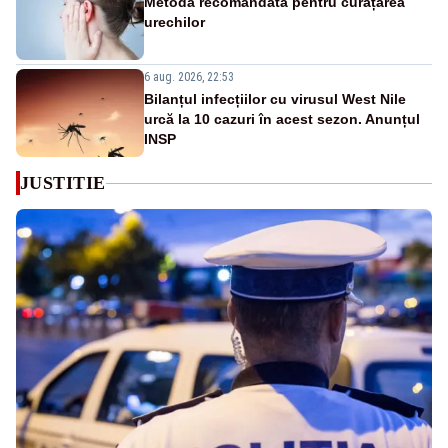
Metoda recomandată pentru curățarea
urechilor
6 aug. 2026, 22:53
Bilanțul infecțiilor cu virusul West Nile
urcă la 10 cazuri în acest sezon. Anunțul
INSP
JUSTITIE