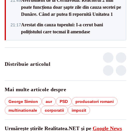
Avertisment de la Cernavodă: Reactorul 2 mai
21:49
poate funcționa doar șapte zile din cauza secetei pe
Dunăre. Când ar putea fi repornită Unitatea 1
Arestat din cauza tupeului: I-a cerut bani
21:17
polițistului care tocmai îl amendase
Distribuie articolul
Mai multe articole despre
George Simion
aur
PSD
producatori romani
multinationale
corporatii
impozit
Urmărește știrile Realitatea.NET și pe
Google News