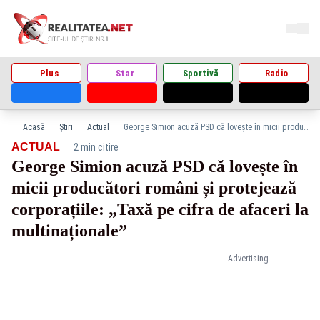
Plus
Star
Sportivă
Radio
Acasă
Știri
Actual
George Simion acuză PSD că lovește în micii producători români și protejează corporațiile: „Taxă pe cifra de afaceri la multinaționale”
·
ACTUAL
2 min citire
George Simion acuză PSD că lovește în
micii producători români și protejează
corporațiile: „Taxă pe cifra de afaceri la
multinaționale”
Advertising