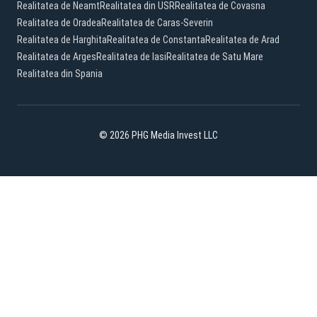
Realitatea de Neamt
Realitatea din USR
Realitatea de Covasna
Realitatea de Oradea
Realitatea de Caras-Severin
Realitatea de Harghita
Realitatea de Constanta
Realitatea de Arad
Realitatea de Arges
Realitatea de Iasi
Realitatea de Satu Mare
Realitatea din Spania
© 2026 PHG Media Invest LLC
Facebook
YouTube
X
TikTok