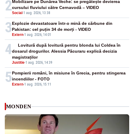
2
Mobilizare pe Dunărea Veche: se pregătește devierea
cursului fluviului către Cernavodă – VIDEO
Social
-
1 aug. 2026, 13:38
3
Explozie devastatoare într-o mină de cărbune din
Pakistan: cel puțin 34 de morți - VIDEO
Extern
-
1 aug. 2026, 14:01
4
Lovitură după lovitură pentru blonda lui Coldea în
dosarul drogurilor. Alessia Păcuraru explică decizia
magistraților
Justitie
-
1 aug. 2026, 14:39
5
Pompierii români, în misiune în Grecia, pentru stingerea
incendiilor - FOTO
Extern
-
1 aug. 2026, 15:11
MONDEN