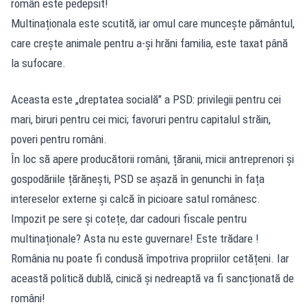
român este pedepsit!
Multinaționala este scutită, iar omul care muncește pământul,
care crește animale pentru a-și hrăni familia, este taxat până
la sufocare.
Aceasta este „dreptatea socială” a PSD: privilegii pentru cei
mari, biruri pentru cei mici; favoruri pentru capitalul străin,
poveri pentru români.
În loc să apere producătorii români, țăranii, micii antreprenori și
gospodăriile țărănești, PSD se așază în genunchi în fața
intereselor externe și calcă în picioare satul românesc.
Impozit pe sere și cotețe, dar cadouri fiscale pentru
multinaționale? Asta nu este guvernare! Este trădare !
România nu poate fi condusă împotriva propriilor cetățeni. Iar
această politică dublă, cinică și nedreaptă va fi sancționată de
români!