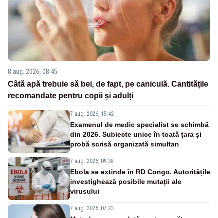
8 aug. 2026, 08:45
Câtă apă trebuie să bei, de fapt, pe caniculă. Cantitățile
recomandate pentru copii și adulți
7 aug. 2026, 15:42
Examenul de medic specialist se schimbă
din 2026. Subiecte unice în toată țara și
probă scrisă organizată simultan
7 aug. 2026, 09:38
Ebola se extinde în RD Congo. Autoritățile
investighează posibile mutații ale
virusului
7 aug. 2026, 07:23