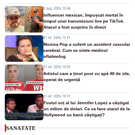
5 aug. 2026, 10:46
Influencer mexican, împușcat mortal în
timpul unei transmisiuni live pe TikTok.
Atacul a fost surprins în direct
31 iul. 2026, 13:41
Monica Pop a suferit un accident vascular
cerebral. Cum se simte medicul
oftalmolog
31 iul. 2026, 10:59
Artistul care a ținut post cu apă 40 de zile,
operat de urgență
31 iul. 2026, 10:19
Fostul soț al lui Jennifer Lopez a câștigat
un milion de dolari. Ce va face starul de la
Hollywood cu banii câștigați?
SANATATE