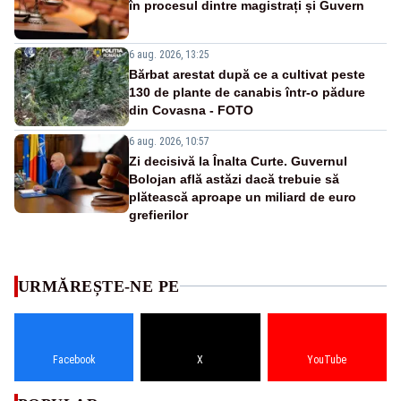
în procesul dintre magistrați și Guvern
6 aug. 2026, 13:25
Bărbat arestat după ce a cultivat peste
130 de plante de canabis într-o pădure
din Covasna - FOTO
6 aug. 2026, 10:57
Zi decisivă la Înalta Curte. Guvernul
Bolojan află astăzi dacă trebuie să
plătească aproape un miliard de euro
grefierilor
URMĂREȘTE-NE PE
Facebook
X
YouTube