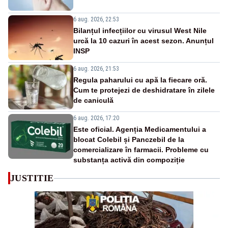
6 aug. 2026, 22:53
Bilanțul infecțiilor cu virusul West Nile
urcă la 10 cazuri în acest sezon. Anunțul
INSP
6 aug. 2026, 21:53
Regula paharului cu apă la fiecare oră.
Cum te protejezi de deshidratare în zilele
de caniculă
6 aug. 2026, 17:20
Este oficial. Agenția Medicamentului a
blocat Colebil și Panczebil de la
comercializare în farmacii. Probleme cu
substanța activă din compoziție
JUSTITIE