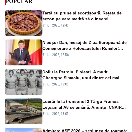
POPULAR
Tartă cu prune și scorțișoară. Rețeta de
sezon pe care merită să o încerci
31 iul. 2026, 12:45
Nicușor Dan, mesaj de Ziua Europeană de
Comemorare a Holocaustului Romilor:
„Avem datoria să păstrăm vie memoria
31 iul. 2026, 12:56
victimelor”
Doliu la Petrolul Ploiești. A murit
Gheorghe Simaciu, unul dintre cei mai
mari golgheteri din istoria clubului
31 iul. 2026, 13:05
Lucrările la tronsonul 2 Târgu Frumos–
Lețcani al A8 se amână. Anunțul CNAIR
privind atribuirea contractului
31 iul. 2026, 13:05
Admitere ASE 2026 – sesiunea de toamnă: