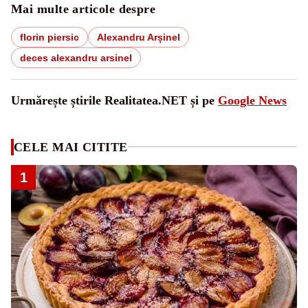
Mai multe articole despre
florin piersic
Alexandru Arșinel
deces alexandru arsinel
Urmărește știrile Realitatea.NET și pe
Google News
CELE MAI CITITE
1