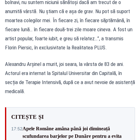
bolnavi, nu suntem niciunii sănătoși dacă am trecut de o
anumită vârstă. Nu știam că e așa de grav. Nu pot să suport
moartea colegilor mei. În fiecare zi, în fiecare săptămână, în
fiecare lună… în fiecare două-trei zile moare cineva. A fost un
artist popular, foarte iubit, e greu să relatez…”, a transmis
Florin Piersic, în exclusivitate la Realitatea PLUS.
Alexandru Arșinel a murit, joi seara, la vârsta de 83 de ani.
Actorul era internat la Spitalul Universitar din Capitală, în
secția de Terapie Intensivă, după ce a avut nevoie de asistență
medicală.
CITEȘTE ȘI
Apele Române amâna până joi dimineață
17:52
scufundarea barjelor pe Dunăre pentru a evita