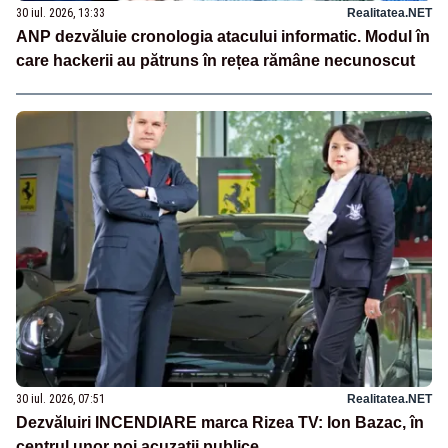
30 iul. 2026, 13:33
Realitatea.NET
ANP dezvăluie cronologia atacului informatic. Modul în
care hackerii au pătruns în rețea rămâne necunoscut
30 iul. 2026, 07:51
Realitatea.NET
Dezvăluiri INCENDIARE marca Rizea TV: Ion Bazac, în
centrul unor noi acuzații publice