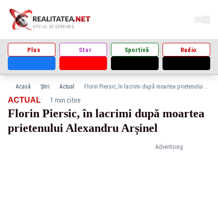
Plus
Star
Sportivă
Radio
Acasă
Știri
Actual
Florin Piersic, în lacrimi după moartea prietenului Alexandru Arșinel
·
ACTUAL
1 min citire
Florin Piersic, în lacrimi după moartea
prietenului Alexandru Arșinel
Advertising