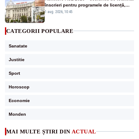
înscrieri pentru programele de licență,
masterat și doctorat
1 aug. 2026, 10:45
CATEGORII POPULARE
Sanatate
Justitie
Sport
Horoscop
Economie
Monden
MAI MULTE ȘTIRI DIN
ACTUAL