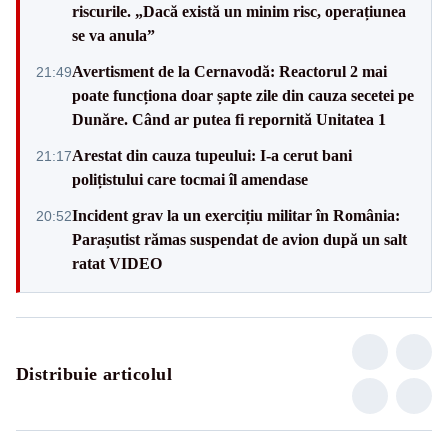
riscurile. „Dacă există un minim risc, operațiunea
se va anula”
Avertisment de la Cernavodă: Reactorul 2 mai
21:49
poate funcționa doar șapte zile din cauza secetei pe
Dunăre. Când ar putea fi repornită Unitatea 1
Arestat din cauza tupeului: I-a cerut bani
21:17
polițistului care tocmai îl amendase
Incident grav la un exercițiu militar în România:
20:52
Parașutist rămas suspendat de avion după un salt
ratat VIDEO
Distribuie articolul