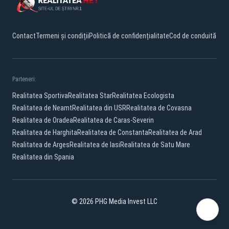
Contact
Termeni și condiții
Politică de confidențialitate
Cod de conduită
Parteneri:
Realitatea Sportiva
Realitatea Star
Realitatea Ecologista
Realitatea de Neamt
Realitatea din USR
Realitatea de Covasna
Realitatea de Oradea
Realitatea de Caras-Severin
Realitatea de Harghita
Realitatea de Constanta
Realitatea de Arad
Realitatea de Arges
Realitatea de Iasi
Realitatea de Satu Mare
Realitatea din Spania
© 2026 PHG Media Invest LLC
Facebook
YouTube
X
TikTok