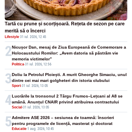
Tartă cu prune și scorțișoară. Rețeta de sezon pe care
merită să o încerci
Lifestyle
·
31 iul. 2026, 12:45
2
Nicușor Dan, mesaj de Ziua Europeană de Comemorare a
Holocaustului Romilor: „Avem datoria să păstrăm vie
memoria victimelor”
Politica
-
31 iul. 2026, 12:56
3
Doliu la Petrolul Ploiești. A murit Gheorghe Simaciu, unul
dintre cei mai mari golgheteri din istoria clubului
Sport
-
31 iul. 2026, 13:05
4
Lucrările la tronsonul 2 Târgu Frumos–Lețcani al A8 se
amână. Anunțul CNAIR privind atribuirea contractului
Social
-
31 iul. 2026, 13:05
5
Admitere ASE 2026 – sesiunea de toamnă: înscrieri
pentru programele de licență, masterat și doctorat
Educatie
-
1 aug. 2026, 10:45