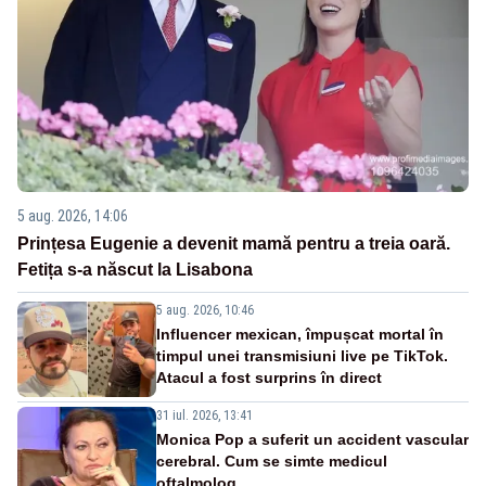
5 aug. 2026, 14:06
Prințesa Eugenie a devenit mamă pentru a treia oară.
Fetița s-a născut la Lisabona
5 aug. 2026, 10:46
Influencer mexican, împușcat mortal în
timpul unei transmisiuni live pe TikTok.
Atacul a fost surprins în direct
31 iul. 2026, 13:41
Monica Pop a suferit un accident vascular
cerebral. Cum se simte medicul
oftalmolog