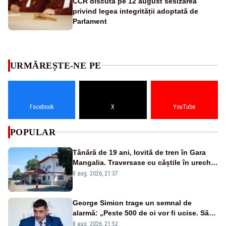
CCR discută pe 12 august sesizarea
privind legea integrității adoptată de
Parlament
URMĂREȘTE-NE PE
Facebook
X
YouTube
POPULAR
Tânără de 19 ani, lovită de tren în Gara
Mangalia. Traversase cu căștile în urechi
liniile printr-un loc nepermis
8 aug. 2026, 21:37
George Simion trage un semnal de
alarmă: „Peste 500 de oi vor fi ucise. Să
vedem dacă ciobanii vor fi despăgubiți”
8 aug. 2026, 21:52