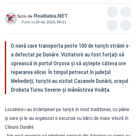
Realitatea.NET
Scris de
Publicat:
25 iul. 2024, 09:21
O navă care transporta peste 100 de turiști străini s-
a defectat pe Dunăre. Vizitatorii au fost forțați să
oprească în portul Orșova și să aștepte câteva ore
repararea elicei. În timpul petrecut în județul
Mehedinți, turiștii au vizitat Cazanele Dunării, orașul
Drobeta Turnu Severin și mănăstirea Vodița.
Localnicii i-au întâmpinat pe turiști în mod tradițional, cu pâine
și sare și le-au organizat o excursie cu bărci de mare viteză în
Clisura Dunării.
„Am avut onoarea sa plimbam oaspeti din America cu paine cu