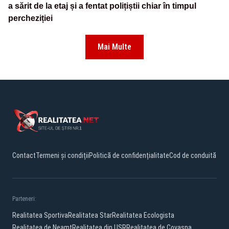
a sărit de la etaj și a fentat polițiștii chiar în timpul
percheziției
Mai Multe
Contact
Termeni și condiții
Politică de confidențialitate
Cod de conduită
Parteneri:
Realitatea Sportiva
Realitatea Star
Realitatea Ecologista
Realitatea de Neamt
Realitatea din USR
Realitatea de Covasna