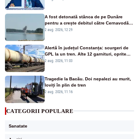
A fost detonată stânca de pe Dunăre
pentru a crește debitul către Cernavodă –
VIDEO
2 aug. 2026, 12:29
Alertă în județul Constanța: scurgeri de
GPL la un tren. Alte 12 garnituri, oprite
aproape două ore
2 aug. 2026, 11:03
Tragedie la Bacău. Doi nepalezi au murit,
loviți în plin de tren
2 aug. 2026, 11:16
CATEGORII POPULARE
Sanatate