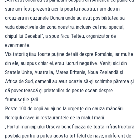
sare am fost prezenti aici la poarta noastra, i-am dus in
croaziera in cazanele Dunarii unde au avut posibilitatea sa
vada obiectivele din zona noastra, inclusiv cel mai special,
chipul lui Decebal”, a spus Nicu Telteu, organizator de
evenimente.
Vizitatorii știau foarte puține detalii despre România, iar multe
din ele, au spus chiar ei, erau lucruri negative. Veniți aici din
Statele Unite, Australia, Marea Britanie, Noua Zeelandă și
Africa de Sud, oamenii au avut ocazia să-și schimbe părerea și
să povestească și prietenilor de peste ocean despre
frumusețile țării.
Peste 100 de copii au ajuns la urgențe din cauza mâncării.
Nereguli grave în restaurantele de la malul mării
„Portul municipiului Orsova beneficiaza de toata infrastructura
posibila pentru a putea acosta tot felul de nave, indiferent de