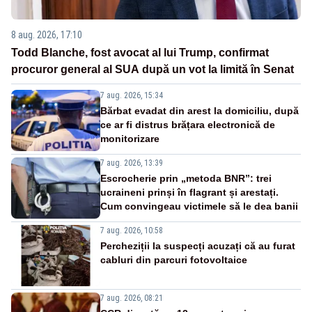
8 aug. 2026, 17:10
Todd Blanche, fost avocat al lui Trump, confirmat
procuror general al SUA după un vot la limită în Senat
7 aug. 2026, 15:34
Bărbat evadat din arest la domiciliu, după
ce ar fi distrus brățara electronică de
monitorizare
7 aug. 2026, 13:39
Escrocherie prin „metoda BNR”: trei
ucraineni prinși în flagrant și arestați.
Cum convingeau victimele să le dea banii
7 aug. 2026, 10:58
Percheziții la suspecți acuzați că au furat
cabluri din parcuri fotovoltaice
7 aug. 2026, 08:21