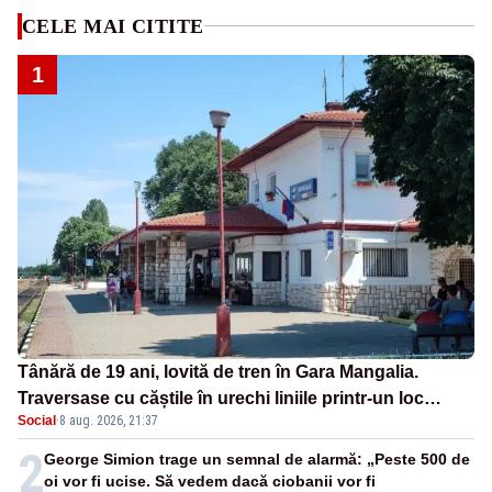
CELE MAI CITITE
1
Tânără de 19 ani, lovită de tren în Gara Mangalia.
Traversase cu căștile în urechi liniile printr-un loc
Social
·
8 aug. 2026, 21:37
nepermis
2
George Simion trage un semnal de alarmă: „Peste 500 de
oi vor fi ucise. Să vedem dacă ciobanii vor fi