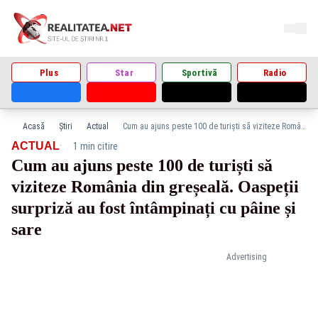
Plus
Star
Sportivă
Radio
Acasă
Știri
Actual
Cum au ajuns peste 100 de turiști să viziteze România din greșeală. Oaspeții surpriză au fost întâmpinați cu pâine și sare
·
ACTUAL
1 min citire
Cum au ajuns peste 100 de turiști să
viziteze România din greșeală. Oaspeții
surpriză au fost întâmpinați cu pâine și
sare
Advertising