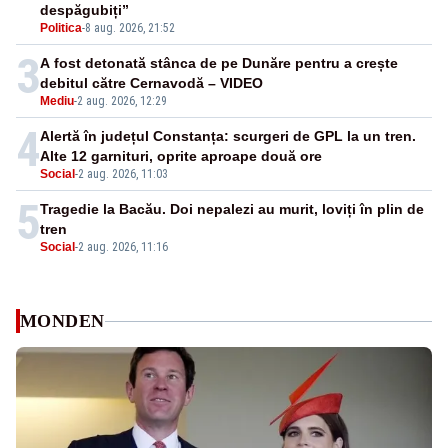
despăgubiți”
Politica
-
8 aug. 2026, 21:52
3
A fost detonată stânca de pe Dunăre pentru a crește
debitul către Cernavodă – VIDEO
Mediu
-
2 aug. 2026, 12:29
4
Alertă în județul Constanța: scurgeri de GPL la un tren.
Alte 12 garnituri, oprite aproape două ore
Social
-
2 aug. 2026, 11:03
5
Tragedie la Bacău. Doi nepalezi au murit, loviți în plin de
tren
Social
-
2 aug. 2026, 11:16
MONDEN