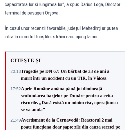
capacitatea lor si lungimea lor”, a spus Darius Loga, Director
terminal de pasageri Orșova.
În cazul unor recenzii favorabile, județul Mehedinți ar putea
intra în circuitul turiștilor străini care ajung la noi.
CITEȘTE ȘI
Tragedie pe DN 67: Un bărbat de 33 de ani a
20:13
murit într-un accident cu un TIR, în Vâlcea
Apele Române amâna până joi dimineață
17:52
scufundarea barjelor pe Dunăre pentru a evita
riscurile. „Dacă există un minim risc, operațiunea
se va anula”
Avertisment de la Cernavodă: Reactorul 2 mai
21:49
poate funcționa doar șapte zile din cauza secetei pe