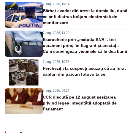
7 aug. 2026, 15:34
Bărbat evadat din arest la domiciliu, după
ce ar fi distrus brățara electronică de
monitorizare
7 aug. 2026, 13:39
Escrocherie prin „metoda BNR”: trei
ucraineni prinși în flagrant și arestați.
Cum convingeau victimele să le dea banii
7 aug. 2026, 10:58
Percheziții la suspecți acuzați că au furat
cabluri din parcuri fotovoltaice
7 aug. 2026, 08:21
CCR discută pe 12 august sesizarea
privind legea integrității adoptată de
Parlament