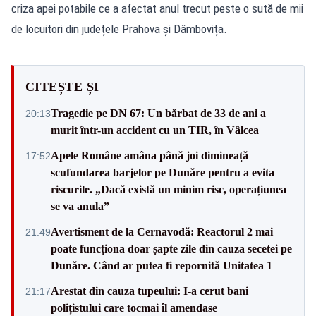
criza apei potabile ce a afectat anul trecut peste o sută de mii
de locuitori din județele Prahova și Dâmbovița.
CITEȘTE ȘI
Tragedie pe DN 67: Un bărbat de 33 de ani a
20:13
murit într-un accident cu un TIR, în Vâlcea
Apele Române amâna până joi dimineață
17:52
scufundarea barjelor pe Dunăre pentru a evita
riscurile. „Dacă există un minim risc, operațiunea
se va anula”
Avertisment de la Cernavodă: Reactorul 2 mai
21:49
poate funcționa doar șapte zile din cauza secetei pe
Dunăre. Când ar putea fi repornită Unitatea 1
Arestat din cauza tupeului: I-a cerut bani
21:17
polițistului care tocmai îl amendase