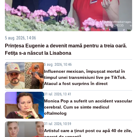
5 aug. 2026, 14:06
Prințesa Eugenie a devenit mamă pentru a treia oară.
Fetița s-a născut la Lisabona
5 aug. 2026, 10:46
Influencer mexican, împușcat mortal în
timpul unei transmisiuni live pe TikTok.
Atacul a fost surprins în direct
31 iul. 2026, 13:41
Monica Pop a suferit un accident vascular
cerebral. Cum se simte medicul
oftalmolog
31 iul. 2026, 10:59
Artistul care a ținut post cu apă 40 de zile,
operat de urgență