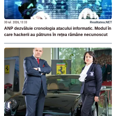
30 iul. 2026, 13:33
Realitatea.NET
ANP dezvăluie cronologia atacului informatic. Modul în
care hackerii au pătruns în rețea rămâne necunoscut