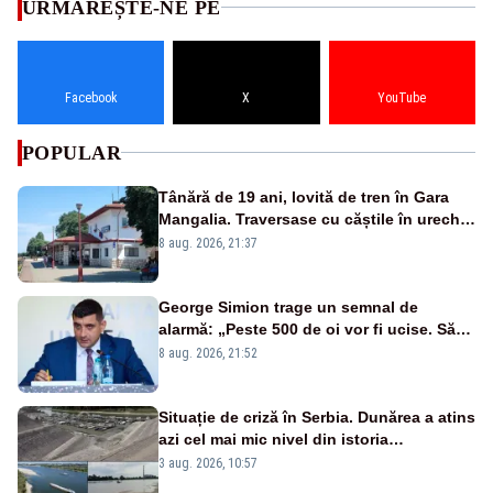
URMĂREȘTE-NE PE
Facebook
X
YouTube
POPULAR
Tânără de 19 ani, lovită de tren în Gara
Mangalia. Traversase cu căștile în urechi
liniile printr-un loc nepermis
8 aug. 2026, 21:37
George Simion trage un semnal de
alarmă: „Peste 500 de oi vor fi ucise. Să
vedem dacă ciobanii vor fi despăgubiți”
8 aug. 2026, 21:52
Situație de criză în Serbia. Dunărea a atins
azi cel mai mic nivel din istoria
măsurătorilor. Se prefigurează restricții
3 aug. 2026, 10:57