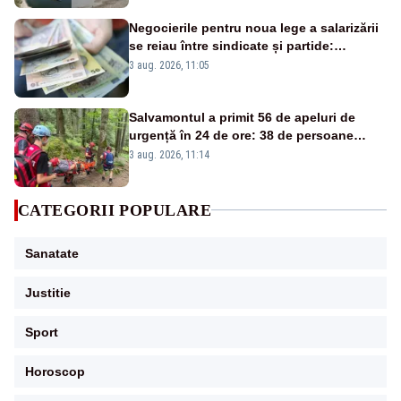
Negocierile pentru noua lege a salarizării
se reiau între sindicate și partide:
proiectul riscă să nu fie adoptat până la
3 aug. 2026, 11:05
termenul PNRR din 31 august
Salvamontul a primit 56 de apeluri de
urgență în 24 de ore: 38 de persoane
salvate, trei evacuate cu elicopterul
3 aug. 2026, 11:14
SMURD
CATEGORII POPULARE
Sanatate
Justitie
Sport
Horoscop