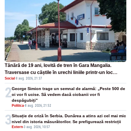
Tânără de 19 ani, lovită de tren în Gara Mangalia.
Traversase cu căștile în urechi liniile printr-un loc
Social
·
8 aug. 2026, 21:37
nepermis
2
George Simion trage un semnal de alarmă: „Peste 500 de
oi vor fi ucise. Să vedem dacă ciobanii vor fi
despăgubiți”
Politica
-
8 aug. 2026, 21:52
3
Situație de criză în Serbia. Dunărea a atins azi cel mai mic
nivel din istoria măsurătorilor. Se prefigurează restricții
Extern
-
3 aug. 2026, 10:57