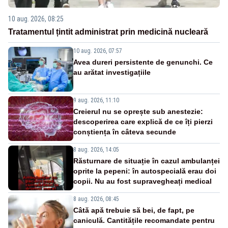
10 aug. 2026, 08:25
Tratamentul țintit administrat prin medicină nucleară
10 aug. 2026, 07:57
Avea dureri persistente de genunchi. Ce
au arătat investigațiile
9 aug. 2026, 11:10
Creierul nu se oprește sub anestezie:
descoperirea care explică de ce îți pierzi
conștiența în câteva secunde
8 aug. 2026, 14:05
Răsturnare de situație în cazul ambulanței
oprite la pepeni: în autospecială erau doi
copii. Nu au fost supravegheați medical
8 aug. 2026, 08:45
Câtă apă trebuie să bei, de fapt, pe
caniculă. Cantitățile recomandate pentru