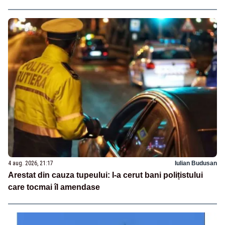
4 aug. 2026, 21:17
Iulian Budusan
Arestat din cauza tupeului: I-a cerut bani polițistului
care tocmai îl amendase