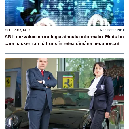
30 iul. 2026, 13:33
Realitatea.NET
ANP dezvăluie cronologia atacului informatic. Modul în
care hackerii au pătruns în rețea rămâne necunoscut