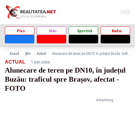
Plus
Star
Sportivă
Radio
Acasă
Știri
Actual
Alunecare de teren pe DN10, în județul Buzău: traficul spre Brașov, afectat - FOTO
·
ACTUAL
1 min citire
Alunecare de teren pe DN10, în județul
Buzău: traficul spre Brașov, afectat -
FOTO
Advertising