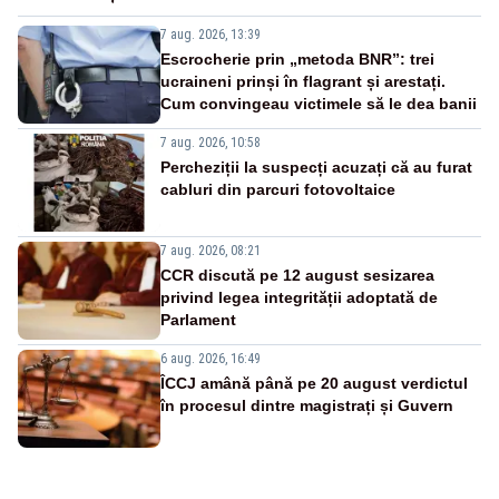
7 aug. 2026, 13:39
Escrocherie prin „metoda BNR”: trei
ucraineni prinși în flagrant și arestați.
Cum convingeau victimele să le dea banii
7 aug. 2026, 10:58
Percheziții la suspecți acuzați că au furat
cabluri din parcuri fotovoltaice
7 aug. 2026, 08:21
CCR discută pe 12 august sesizarea
privind legea integrității adoptată de
Parlament
6 aug. 2026, 16:49
ÎCCJ amână până pe 20 august verdictul
în procesul dintre magistrați și Guvern