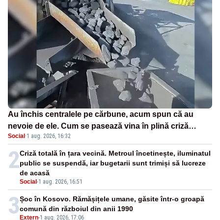
Au închis centralele pe cărbune, acum spun că au
nevoie de ele. Cum se pasează vina în plină criză
Social
·
1 aug. 2026, 16:32
energetică
2
Criză totală în țara vecină. Metroul încetinește, iluminatul
public se suspendă, iar bugetarii sunt trimiși să lucreze
de acasă
Social
-
1 aug. 2026, 16:51
3
Șoc în Kosovo. Rămășițele umane, găsite într-o groapă
comună din războiul din anii 1990
Extern
-
1 aug. 2026, 17:06