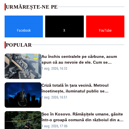
URMĂREȘTE-NE PE
Facebook
X
YouTube
POPULAR
Au închis centralele pe cărbune, acum
spun că au nevoie de ele. Cum se
pasează vina în plină criză energetică
1 aug. 2026, 16:32
Criză totală în țara vecină. Metroul
încetinește, iluminatul public se
suspendă, iar bugetarii sunt trimiși să
1 aug. 2026, 16:51
lucreze de acasă
Șoc în Kosovo. Rămășițele umane, găsite
într-o groapă comună din războiul din anii
1990
1 aug. 2026, 17:06