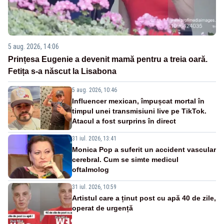
5 aug. 2026, 14:06
Prințesa Eugenie a devenit mamă pentru a treia oară.
Fetița s-a născut la Lisabona
5 aug. 2026, 10:46
Influencer mexican, împușcat mortal în
timpul unei transmisiuni live pe TikTok.
Atacul a fost surprins în direct
31 iul. 2026, 13:41
Monica Pop a suferit un accident vascular
cerebral. Cum se simte medicul
oftalmolog
31 iul. 2026, 10:59
Artistul care a ținut post cu apă 40 de zile,
operat de urgență