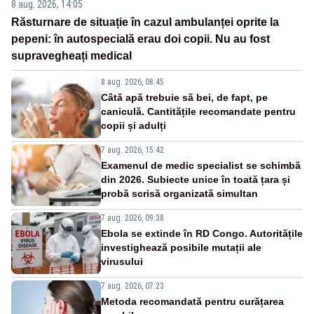
8 aug. 2026, 14:05
Răsturnare de situație în cazul ambulanței oprite la
pepeni: în autospecială erau doi copii. Nu au fost
supravegheați medical
8 aug. 2026, 08:45
Câtă apă trebuie să bei, de fapt, pe
caniculă. Cantitățile recomandate pentru
copii și adulți
7 aug. 2026, 15:42
Examenul de medic specialist se schimbă
din 2026. Subiecte unice în toată țara și
probă scrisă organizată simultan
7 aug. 2026, 09:38
Ebola se extinde în RD Congo. Autoritățile
investighează posibile mutații ale
virusului
7 aug. 2026, 07:23
Metoda recomandată pentru curățarea