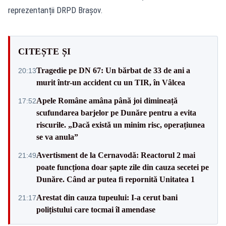
reprezentanții DRPD Brașov.
CITEȘTE ȘI
Tragedie pe DN 67: Un bărbat de 33 de ani a
20:13
murit într-un accident cu un TIR, în Vâlcea
Apele Române amâna până joi dimineață
17:52
scufundarea barjelor pe Dunăre pentru a evita
riscurile. „Dacă există un minim risc, operațiunea
se va anula”
Avertisment de la Cernavodă: Reactorul 2 mai
21:49
poate funcționa doar șapte zile din cauza secetei pe
Dunăre. Când ar putea fi repornită Unitatea 1
Arestat din cauza tupeului: I-a cerut bani
21:17
polițistului care tocmai îl amendase