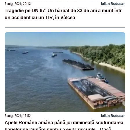
7 aug. 2026, 20:13
Iulian Budusan
Tragedie pe DN 67: Un bărbat de 33 de ani a murit într-
un accident cu un TIR, în Vâlcea
5 aug. 2026, 17:52
Iulian Budusan
Apele Române amâna până joi dimineață scufundarea
barjelor pe Dunăre pentru a evita riscurile. „Dacă