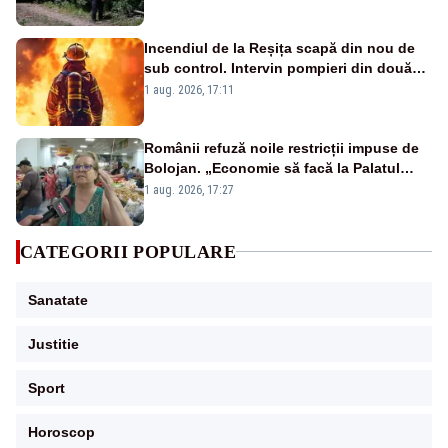
Incendiul de la Reșița scapă din nou de
sub control. Intervin pompieri din două
județe și un elicopter
1 aug. 2026, 17:11
Românii refuză noile restricții impuse de
Bolojan. „Economie să facă la Palatul
Victoria!”
1 aug. 2026, 17:27
CATEGORII POPULARE
Sanatate
Justitie
Sport
Horoscop