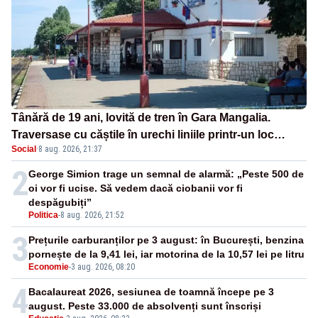
Tânără de 19 ani, lovită de tren în Gara Mangalia.
Traversase cu căștile în urechi liniile printr-un loc
Social
·
8 aug. 2026, 21:37
nepermis
2
George Simion trage un semnal de alarmă: „Peste 500 de
oi vor fi ucise. Să vedem dacă ciobanii vor fi
despăgubiți”
Politica
-
8 aug. 2026, 21:52
3
Prețurile carburanților pe 3 august: în București, benzina
pornește de la 9,41 lei, iar motorina de la 10,57 lei pe litru
Economie
-
3 aug. 2026, 08:20
4
Bacalaureat 2026, sesiunea de toamnă începe pe 3
august. Peste 33.000 de absolvenți sunt înscriși