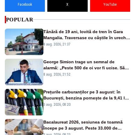
Facebook
X
YouTube
POPULAR
Tânără de 19 ani, lovită de tren în Gara
Mangalia. Traversase cu căștile în urechi
liniile printr-un loc nepermis
8 aug. 2026, 21:37
George Simion trage un semnal de
alarmă: „Peste 500 de oi vor fi ucise. Să
vedem dacă ciobanii vor fi despăgubiți”
8 aug. 2026, 21:52
Prețurile carburanților pe 3 august: în
București, benzina pornește de la 9,41 lei,
iar motorina de la 10,57 lei pe litru
3 aug. 2026, 08:20
Bacalaureat 2026, sesiunea de toamnă
începe pe 3 august. Peste 33.000 de
absolvenți sunt înscriși
3 aug. 2026, 08:23