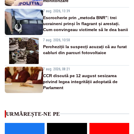
monitorizare
7 aug. 2026, 13:39
Escrocherie prin „metoda BNR”: trei
ucraineni prinși în flagrant și arestați.
Cum convingeau victimele să le dea banii
7 aug. 2026, 10:58
Percheziții la suspecți acuzați că au furat
cabluri din parcuri fotovoltaice
7 aug. 2026, 08:21
CCR discută pe 12 august sesizarea
privind legea integrității adoptată de
Parlament
URMĂREȘTE-NE PE