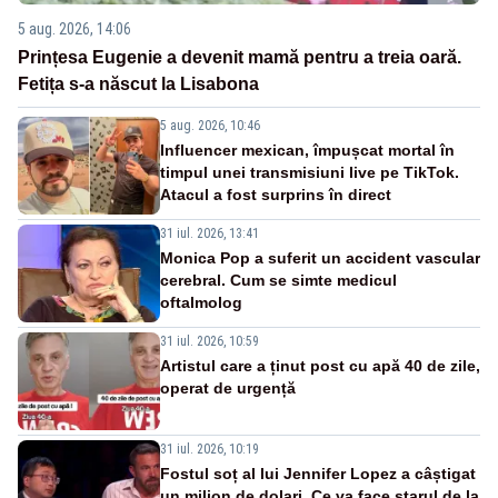
5 aug. 2026, 14:06
Prințesa Eugenie a devenit mamă pentru a treia oară.
Fetița s-a născut la Lisabona
5 aug. 2026, 10:46
Influencer mexican, împușcat mortal în
timpul unei transmisiuni live pe TikTok.
Atacul a fost surprins în direct
31 iul. 2026, 13:41
Monica Pop a suferit un accident vascular
cerebral. Cum se simte medicul
oftalmolog
31 iul. 2026, 10:59
Artistul care a ținut post cu apă 40 de zile,
operat de urgență
31 iul. 2026, 10:19
Fostul soț al lui Jennifer Lopez a câștigat
un milion de dolari. Ce va face starul de la