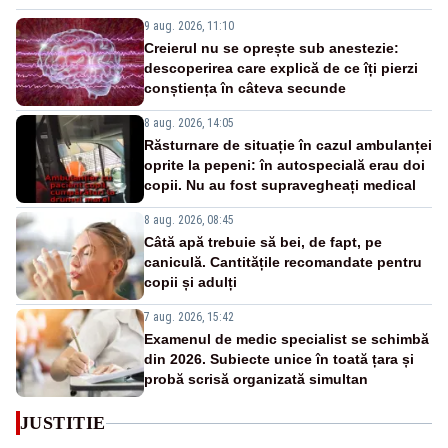
9 aug. 2026, 11:10
Creierul nu se oprește sub anestezie:
descoperirea care explică de ce îți pierzi
conștiența în câteva secunde
8 aug. 2026, 14:05
Răsturnare de situație în cazul ambulanței
oprite la pepeni: în autospecială erau doi
copii. Nu au fost supravegheați medical
8 aug. 2026, 08:45
Câtă apă trebuie să bei, de fapt, pe
caniculă. Cantitățile recomandate pentru
copii și adulți
7 aug. 2026, 15:42
Examenul de medic specialist se schimbă
din 2026. Subiecte unice în toată țara și
probă scrisă organizată simultan
JUSTITIE