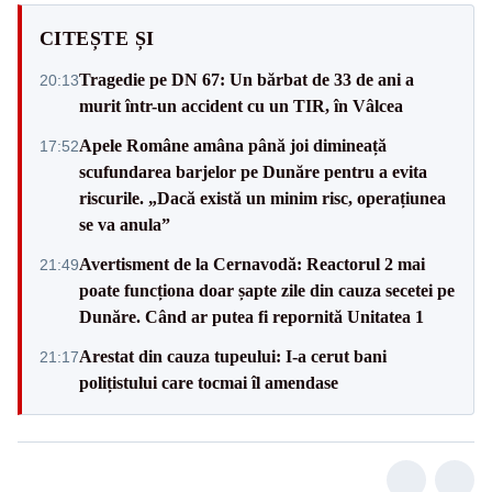
CITEȘTE ȘI
Tragedie pe DN 67: Un bărbat de 33 de ani a
20:13
murit într-un accident cu un TIR, în Vâlcea
Apele Române amâna până joi dimineață
17:52
scufundarea barjelor pe Dunăre pentru a evita
riscurile. „Dacă există un minim risc, operațiunea
se va anula”
Avertisment de la Cernavodă: Reactorul 2 mai
21:49
poate funcționa doar șapte zile din cauza secetei pe
Dunăre. Când ar putea fi repornită Unitatea 1
Arestat din cauza tupeului: I-a cerut bani
21:17
polițistului care tocmai îl amendase