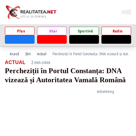
Plus
Star
Sportivă
Radio
Acasă
Știri
Actual
Percheziții în Portul Constanța: DNA vizează și Autoritatea Vamală Română
·
ACTUAL
2 min citire
Percheziții în Portul Constanța: DNA
vizează și Autoritatea Vamală Română
Advertising