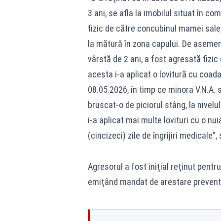
3 ani, se afla la imobilul situat în c
fizic de către concubinul mamei sale, 
la mătură în zona capului. De asemen
vârstă de 2 ani, a fost agresată fizi
acesta i-a aplicat o lovitură cu coada
08.05.2026, în timp ce minora V.N.A. 
bruscat-o de piciorul stâng, la nivelul
i-a aplicat mai multe lovituri cu o n
(cincizeci) zile de îngrijiri medicale"
Agresorul a fost iniţial reţinut pentr
emiţând mandat de arestare preventi