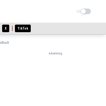
Schimba tema
X
TikTok
 mătură
Advertising