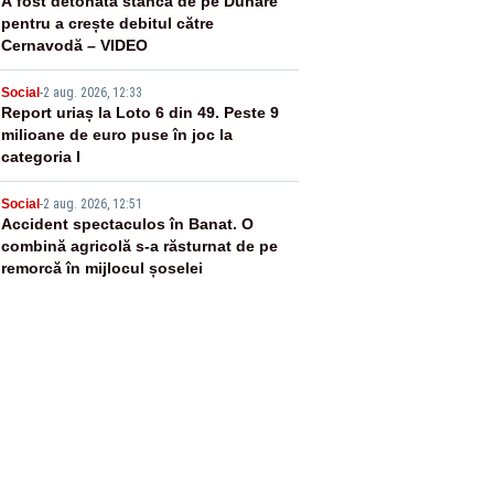
3
A fost detonată stânca de pe Dunăre
pentru a crește debitul către
Cernavodă – VIDEO
4
Social
-
2 aug. 2026, 12:33
Report uriaș la Loto 6 din 49. Peste 9
milioane de euro puse în joc la
categoria I
5
Social
-
2 aug. 2026, 12:51
Accident spectaculos în Banat. O
combină agricolă s-a răsturnat de pe
remorcă în mijlocul șoselei