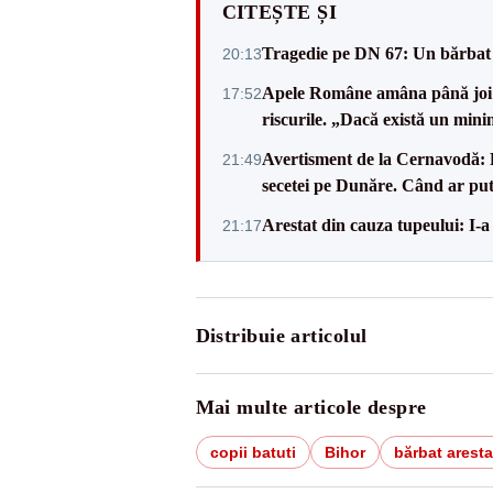
CITEȘTE ȘI
Tragedie pe DN 67: Un bărbat d
20:13
Apele Române amâna până joi d
17:52
riscurile. „Dacă există un mini
Avertisment de la Cernavodă: R
21:49
secetei pe Dunăre. Când ar put
Arestat din cauza tupeului: I-a
21:17
Distribuie articolul
Mai multe articole despre
copii batuti
Bihor
bărbat aresta