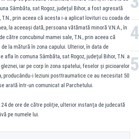
omuna Sâmbăta, sat Rogoz, judeţul Bihor, a fost agresată
T.N., prin aceea că acesta i-a aplicat lovituri cu coada de
ea, la aceeaşi dată, persoana vătămată minoră V.N.A., în
c de către concubinul mamei sale, T.N., prin aceea că
 de la mătură în zona capului. Ulterior, în data de
se afla în comuna Sâmbăta, sat Rogoz, judeţul Bihor, T.N. a
 gleznei, iar pe corp în zona spatelui, feselor şi picioarelor
uia, producându-i leziuni posttraumatice ce au necesitat 50
, se arată într-un comunicat al Parchetului.
u 24 de ore de către poliţie, ulterior instanţa de judecată
vă pe numele lui.