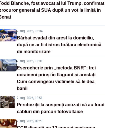
Todd Blanche, fost avocat al lui Trump, confirmat
procuror general al SUA după un vot la limită în
Senat
7 aug. 2026, 15:34
Bărbat evadat din arest la domiciliu,
după ce ar fi distrus brățara electronică
de monitorizare
7 aug. 2026, 13:39
Escrocherie prin „metoda BNR”: trei
ucraineni prinși în flagrant și arestați.
Cum convingeau victimele să le dea
banii
7 aug. 2026, 10:58
Percheziții la suspecți acuzați că au furat
cabluri din parcuri fotovoltaice
7 aug. 2026, 08:21
CCR discută pe 12 august sesizarea