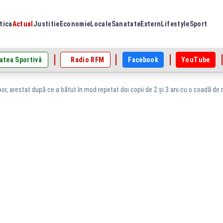
tica
Actual
Justitie
Economie
Locale
Sanatate
Extern
Lifestyle
Sport
atea Sportivă
Radio RFM
Facebook
YouTube
hor, arestat după ce a bătut în mod repetat doi copii de 2 și 3 ani cu o coadă de