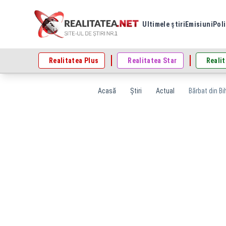
Ultimele știri
Emisiuni
Poli
Realitatea Plus
Realitatea Star
Realit
Acasă
Știri
Actual
Bărbat din Bi