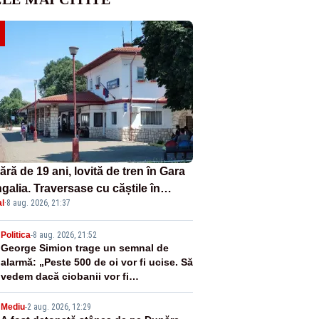
ră de 19 ani, lovită de tren în Gara
galia. Traversase cu căștile în
l
·
8 aug. 2026, 21:37
hi liniile printr-un loc nepermis
2
Politica
-
8 aug. 2026, 21:52
George Simion trage un semnal de
alarmă: „Peste 500 de oi vor fi ucise. Să
vedem dacă ciobanii vor fi
despăgubiți”
Mediu
-
2 aug. 2026, 12:29