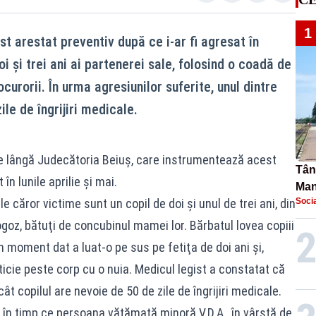
1
st arestat preventiv după ce i-ar fi agresat în
i și trei ani ai partenerei sale, folosind o coadă de
curorii. În urma agresiunilor suferite, unul dintre
le de îngrijiri medicale.
 pe lângă Judecătoria Beiuş, care instrumentează acest
Tână
în lunile aprilie şi mai.
Man
 căror victime sunt un copil de doi şi unul de trei ani, din
Socia
urec
z, bătuţi de concubinul mamei lor. Bărbatul lovea copiii
n moment dat a luat-o pe sus pe fetiţa de doi ani şi,
ticie peste corp cu o nuia. Medicul legist a constatat că
cât copilul are nevoie de 50 de zile de îngrijiri medicale.
, în timp ce persoana vătămată minoră V.D.A., în vârstă de