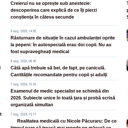
Creierul nu se oprește sub anestezie:
descoperirea care explică de ce îți pierzi
conștiența în câteva secunde
8 aug. 2026, 14:05
Răsturnare de situație în cazul ambulanței oprite
la pepeni: în autospecială erau doi copii. Nu au
fost supravegheați medical
8 aug. 2026, 08:45
l
Câtă apă trebuie să bei, de fapt, pe caniculă.
Cantitățile recomandate pentru copii și adulți
7 aug. 2026, 15:42
Examenul de medic specialist se schimbă din
2026. Subiecte unice în toată țara și probă scrisă
organizată simultan
t
7 aug. 2026, 10:11
Realitatea medicală cu Nicole Păcuraru: De ce
timpul pare să treacă mai repede pe măsură ce