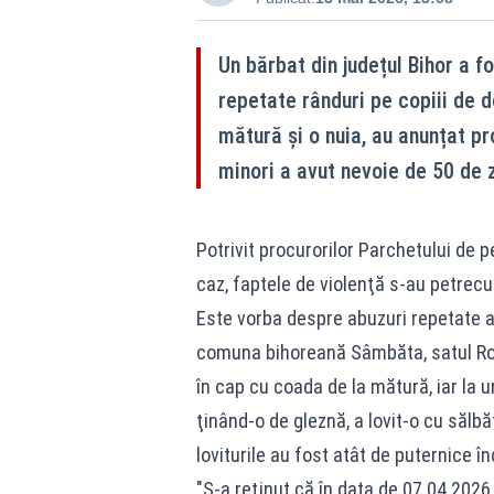
Un bărbat din județul Bihor a fo
repetate rânduri pe copiii de do
mătură și o nuia, au anunțat pro
minori a avut nevoie de 50 de zi
Potrivit procurorilor Parchetului de
caz, faptele de violenţă s-au petrecut 
Este vorba despre abuzuri repetate ale
comuna bihoreană Sâmbăta, satul Rogo
în cap cu coada de la mătură, iar la u
ţinând-o de gleznă, a lovit-o cu sălbă
loviturile au fost atât de puternice în
"S-a reţinut că în data de 07.04.2026