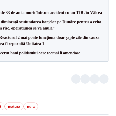
e 33 de ani a murit într-un accident cu un TIR, în Vâlcea
imineață scufundarea barjelor pe Dunăre pentru a evita
m risc, operațiunea se va anula”
eactorul 2 mai poate funcționa doar șapte zile din cauza
ea fi repornită Unitatea 1
 cerut bani polițistului care tocmai îl amendase
t
matura
nuia