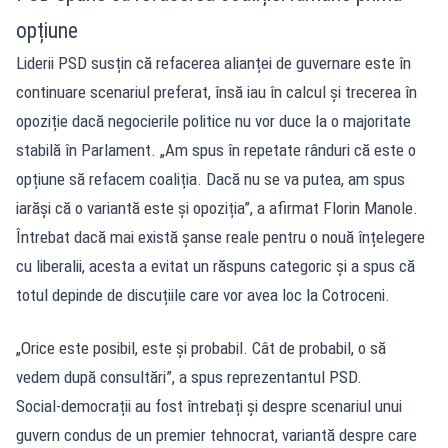
opțiune
Liderii PSD susțin că refacerea alianței de guvernare este în
continuare scenariul preferat, însă iau în calcul și trecerea în
opoziție dacă negocierile politice nu vor duce la o majoritate
stabilă în Parlament. „Am spus în repetate rânduri că este o
opțiune să refacem coaliția. Dacă nu se va putea, am spus
iarăși că o variantă este și opoziția”, a afirmat Florin Manole.
Întrebat dacă mai există șanse reale pentru o nouă înțelegere
cu liberalii, acesta a evitat un răspuns categoric și a spus că
totul depinde de discuțiile care vor avea loc la Cotroceni.
„Orice este posibil, este și probabil. Cât de probabil, o să
vedem după consultări”, a spus reprezentantul PSD.
Social-democrații au fost întrebați și despre scenariul unui
guvern condus de un premier tehnocrat, variantă despre care