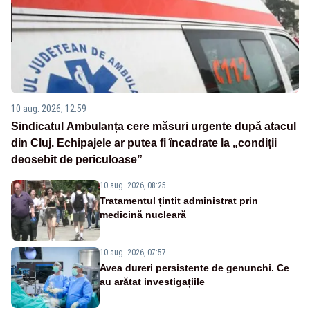
10 aug. 2026, 12:59
Sindicatul Ambulanța cere măsuri urgente după atacul
din Cluj. Echipajele ar putea fi încadrate la „condiții
deosebit de periculoase”
10 aug. 2026, 08:25
Tratamentul țintit administrat prin
medicină nucleară
10 aug. 2026, 07:57
Avea dureri persistente de genunchi. Ce
au arătat investigațiile