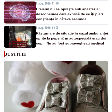
9 aug. 2026, 11:10
Creierul nu se oprește sub anestezie:
descoperirea care explică de ce îți pierzi
conștiența în câteva secunde
8 aug. 2026, 14:05
Răsturnare de situație în cazul ambulanței
oprite la pepeni: în autospecială erau doi
copii. Nu au fost supravegheați medical
JUSTITIE