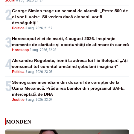
Social
·
8 aug. 2026, 21:37
nepermis
2
George Simion trage un semnal de alarmă: „Peste 500 de
oi vor fi ucise. Să vedem dacă ciobanii vor fi
despăgubiți”
Politica
-
8 aug. 2026, 21:52
3
Horoscopul zilei de marți, 4 august 2026. Inspirație,
momente de claritate și oportunități de afirmare în carieră
Horoscop
-
3 aug. 2026, 22:38
4
Alexandru Rogobete, ironii la adresa lui Ilie Bolojan: „Ați
consumat tot curentul urmărind șobolani imaginari”
Politica
-
3 aug. 2026, 23:03
5
Stenograme incendiare din dosarul de corupție de la
Uzina Mecanică. Prăduirea banilor din programul SAFE,
interceptată de DNA
Justitie
-
3 aug. 2026, 23:07
MONDEN