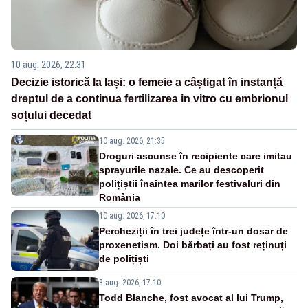
10 aug. 2026, 22:31
Decizie istorică la Iași: o femeie a câștigat în instanță
dreptul de a continua fertilizarea in vitro cu embrionul
soțului decedat
10 aug. 2026, 21:35
Droguri ascunse în recipiente care imitau
sprayurile nazale. Ce au descoperit
polițiștii înaintea marilor festivaluri din
România
10 aug. 2026, 17:10
Percheziții în trei județe într-un dosar de
proxenetism. Doi bărbați au fost reținuți
de polițiști
8 aug. 2026, 17:10
Todd Blanche, fost avocat al lui Trump,