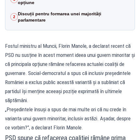
opțiune
Discuții pentru formarea unei majorități
2
parlamentare
Fostul ministru al Muncii, Florin Manole, a declarat recent că
PSD nu susține în acest moment ideea unui guvern minoritar și
că principala opțiune rămâne refacerea actualei coaliții de
guvernare. Social-democratul a spus că inclusiv președintele
României a exclus public această variantă și a subliniat că
partidul își menține aceeași poziție exprimată în ultimele
săptămâni.
„Președintele însuși a spus de mai multe ori că nu crede în
varianta unui guvern minoritar, inclusiv astăzi. Așadar, despre
ce vorbim?”, a declarat Florin Manole.
PSD spune că refacerea coaliției rămâne prima