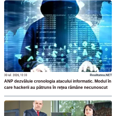
30 iul. 2026, 13:33
Realitatea.NET
ANP dezvăluie cronologia atacului informatic. Modul în
care hackerii au pătruns în rețea rămâne necunoscut