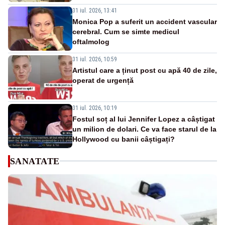
31 iul. 2026, 13:41
Monica Pop a suferit un accident vascular
cerebral. Cum se simte medicul
oftalmolog
31 iul. 2026, 10:59
Artistul care a ținut post cu apă 40 de zile,
operat de urgență
31 iul. 2026, 10:19
Fostul soț al lui Jennifer Lopez a câștigat
un milion de dolari. Ce va face starul de la
Hollywood cu banii câștigați?
SANATATE