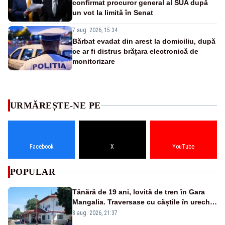
confirmat procuror general al SUA după
un vot la limită în Senat
7 aug. 2026, 15:34
Bărbat evadat din arest la domiciliu, după
ce ar fi distrus brățara electronică de
monitorizare
URMĂREȘTE-NE PE
Facebook
X
YouTube
POPULAR
Tânără de 19 ani, lovită de tren în Gara
Mangalia. Traversase cu căștile în urechi
liniile printr-un loc nepermis
8 aug. 2026, 21:37