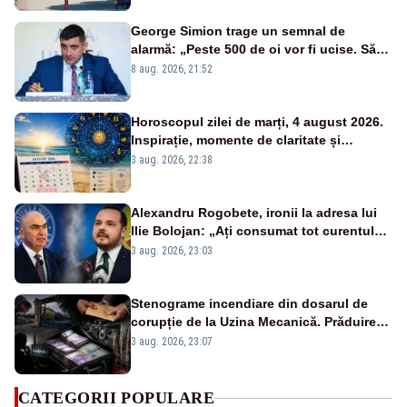
George Simion trage un semnal de
alarmă: „Peste 500 de oi vor fi ucise. Să
vedem dacă ciobanii vor fi despăgubiți”
8 aug. 2026, 21:52
Horoscopul zilei de marți, 4 august 2026.
Inspirație, momente de claritate și
oportunități de afirmare în carieră
3 aug. 2026, 22:38
Alexandru Rogobete, ironii la adresa lui
Ilie Bolojan: „Ați consumat tot curentul
urmărind șobolani imaginari”
3 aug. 2026, 23:03
Stenograme incendiare din dosarul de
corupție de la Uzina Mecanică. Prăduirea
banilor din programul SAFE, interceptată
3 aug. 2026, 23:07
de DNA
CATEGORII POPULARE