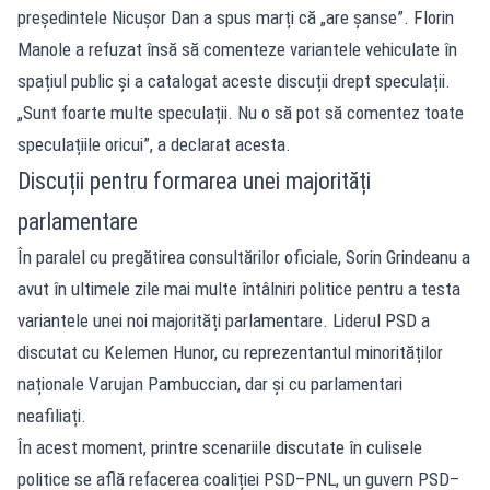
președintele Nicușor Dan a spus marți că „are șanse”. Florin
Manole a refuzat însă să comenteze variantele vehiculate în
spațiul public și a catalogat aceste discuții drept speculații.
„Sunt foarte multe speculații. Nu o să pot să comentez toate
speculațiile oricui”, a declarat acesta.
Discuții pentru formarea unei majorități
parlamentare
În paralel cu pregătirea consultărilor oficiale, Sorin Grindeanu a
avut în ultimele zile mai multe întâlniri politice pentru a testa
variantele unei noi majorități parlamentare. Liderul PSD a
discutat cu Kelemen Hunor, cu reprezentantul minorităților
naționale Varujan Pambuccian, dar și cu parlamentari
neafiliați.
În acest moment, printre scenariile discutate în culisele
politice se află refacerea coaliției PSD–PNL, un guvern PSD–