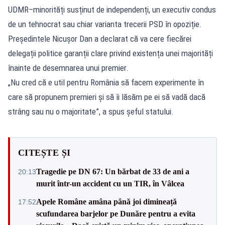
UDMR–minorități susținut de independenți, un executiv condus
de un tehnocrat sau chiar varianta trecerii PSD în opoziție.
Președintele Nicușor Dan a declarat că va cere fiecărei
delegații politice garanții clare privind existența unei majorități
înainte de desemnarea unui premier.
„Nu cred că e util pentru România să facem experimente în
care să propunem premieri şi să îi lăsăm pe ei să vadă dacă
strâng sau nu o majoritate”, a spus șeful statului.
CITEȘTE ȘI
Tragedie pe DN 67: Un bărbat de 33 de ani a
20:13
murit într-un accident cu un TIR, în Vâlcea
Apele Române amâna până joi dimineață
17:52
scufundarea barjelor pe Dunăre pentru a evita