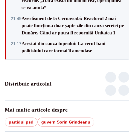
riscurile. „Dacă există un minim risc, operațiunea
se va anula”
Avertisment de la Cernavodă: Reactorul 2 mai
21:49
poate funcționa doar șapte zile din cauza secetei pe
Dunăre. Când ar putea fi repornită Unitatea 1
Arestat din cauza tupeului: I-a cerut bani
21:17
polițistului care tocmai îl amendase
Distribuie articolul
Mai multe articole despre
partidul psd
guvern Sorin Grindeanu