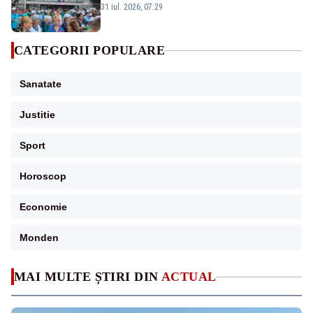
Legii salarizării
31 iul. 2026, 07:29
CATEGORII POPULARE
Sanatate
Justitie
Sport
Horoscop
Economie
Monden
MAI MULTE ȘTIRI DIN
ACTUAL