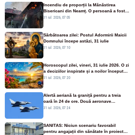
Incendiu de proporții la Mănăstirea
Bisericani din Neamț. O persoană a fost
găsită carbonizată - FOTO/ VIDEO
31 iul. 2026, 07:05
Sărbătoarea zilei: Postul Adormirii Maicii
Domnului începe astăzi, 31 iulie
31 iul. 2026, 07:10
Horoscopul zilei, vineri, 31 iulie 2026. O zi
a deciziilor inspirate și a noilor începuturi.
Vezi zodiile vizate
31 iul. 2026, 07:20
Alertă aeriană la graniță pentru a treia
oară în 24 de ore. Două aeronave
Eurofighter britanice au fost ridicate de la
31 iul. 2026, 07:24
sol
SANITAS: Niciun scenariu favorabil
pentru angajații din sănătate în proiectul