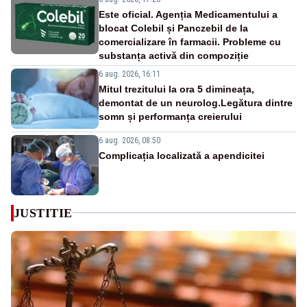
Este oficial. Agenția Medicamentului a
blocat Colebil și Panczebil de la
comercializare în farmacii. Probleme cu
substanța activă din compoziție
6 aug. 2026, 16:11
Mitul trezitului la ora 5 dimineața,
demontat de un neurolog.Legătura dintre
somn și performanța creierului
6 aug. 2026, 08:50
Complicația localizată a apendicitei
JUSTITIE