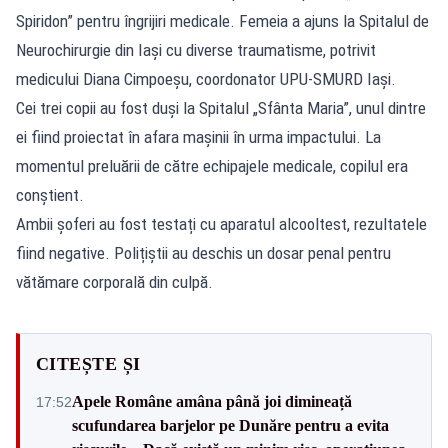
Spiridon” pentru îngrijiri medicale. Femeia a ajuns la Spitalul de
Neurochirurgie din Iași cu diverse traumatisme, potrivit
medicului Diana Cimpoeșu, coordonator UPU-SMURD Iași.
Cei trei copii au fost duși la Spitalul „Sfânta Maria”, unul dintre
ei fiind proiectat în afara mașinii în urma impactului. La
momentul preluării de către echipajele medicale, copilul era
conștient.
Ambii șoferi au fost testați cu aparatul alcooltest, rezultatele
fiind negative. Polițiștii au deschis un dosar penal pentru
vătămare corporală din culpă.
CITEȘTE ȘI
Apele Române amâna până joi dimineață
17:52
scufundarea barjelor pe Dunăre pentru a evita