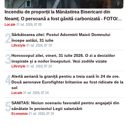
Incendiu de proporții la Mănăstirea Bisericani din
Neamț. O persoană a fost găsită carbonizată - FOTO/
Locale
·
31 iul. 2026, 07:05
VIDEO
2
Sărbătoarea zilei: Postul Adormirii Maicii Domnului
începe astăzi, 31 iulie
Lifestyle
-
31 iul. 2026, 07:10
3
Horoscopul zilei, vineri, 31 iulie 2026. O zi a deciziilor
inspirate și a noilor începuturi. Vezi zodiile vizate
Lifestyle
-
31 iul. 2026, 07:20
4
Alertă aeriană la graniță pentru a treia oară în 24 de ore.
Două aeronave Eurofighter britanice au fost ridicate de la
sol
Locale
-
31 iul. 2026, 07:24
5
SANITAS: Niciun scenariu favorabil pentru angajații din
sănătate în proiectul Legii salarizării
Economie
-
31 iul. 2026, 07:29