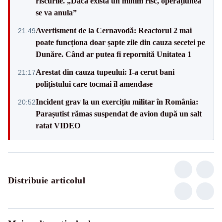
riscurile. „Dacă există un minim risc, operațiunea
se va anula”
Avertisment de la Cernavodă: Reactorul 2 mai
21:49
poate funcționa doar șapte zile din cauza secetei pe
Dunăre. Când ar putea fi repornită Unitatea 1
Arestat din cauza tupeului: I-a cerut bani
21:17
polițistului care tocmai îl amendase
Incident grav la un exercițiu militar în România:
20:52
Parașutist rămas suspendat de avion după un salt
ratat VIDEO
Distribuie articolul