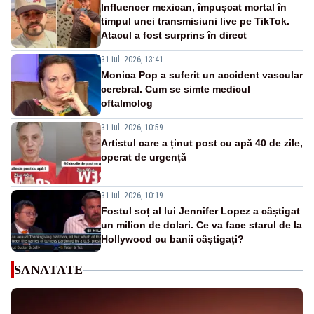
Influencer mexican, împușcat mortal în
timpul unei transmisiuni live pe TikTok.
Atacul a fost surprins în direct
31 iul. 2026, 13:41
Monica Pop a suferit un accident vascular
cerebral. Cum se simte medicul
oftalmolog
31 iul. 2026, 10:59
Artistul care a ținut post cu apă 40 de zile,
operat de urgență
31 iul. 2026, 10:19
Fostul soț al lui Jennifer Lopez a câștigat
un milion de dolari. Ce va face starul de la
Hollywood cu banii câștigați?
SANATATE