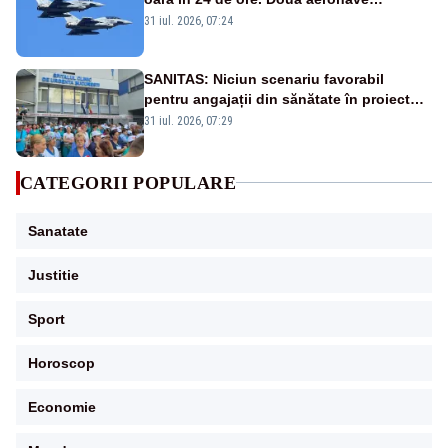
Eurofighter britanice au fost ridicate de la
31 iul. 2026, 07:24
sol
SANITAS: Niciun scenariu favorabil
pentru angajații din sănătate în proiectul
Legii salarizării
31 iul. 2026, 07:29
CATEGORII POPULARE
Sanatate
Justitie
Sport
Horoscop
Economie