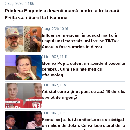
5 aug. 2026, 14:06
Prințesa Eugenie a devenit mamă pentru a treia oară.
Fetița s-a născut la Lisabona
5 aug. 2026, 10:46
Influencer mexican, împușcat mortal în
timpul unei transmisiuni live pe TikTok.
Atacul a fost surprins în direct
31 iul. 2026, 13:41
Monica Pop a suferit un accident vascular
cerebral. Cum se simte medicul
oftalmolog
31 iul. 2026, 10:59
Artistul care a ținut post cu apă 40 de zile,
operat de urgență
31 iul. 2026, 10:19
Fostul soț al lui Jennifer Lopez a câștigat
un milion de dolari. Ce va face starul de la