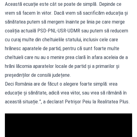
Această ecuație este cât se poate de simplă. Depinde ce
vrem să facem în viitor. Dacă vrem să sacrificăm educația și
sănătatea putem să mergem înainte pe linia pe care merge
coaliția actuală PSD-PNL-USR-UDMR sau putem să reducem
cu curaj multe din cheltuielile statului, inclusiv cele care
hrănesc aparatele de partid, pentru că sunt foarte multe
cheltuieli care nu au o menire prea clară în afara aceleia de a
hrăni lăcomia aparatelor locale de partid și a primarilor și
președinților de consilii județene.
Deci România are de făcut o alegere foarte simplă: vrea
educație și sănătate, adică vrea viitor, sau vrea să rămână în
această situație.”, a declarat Petrișor Peiu la Realitatea Plus.