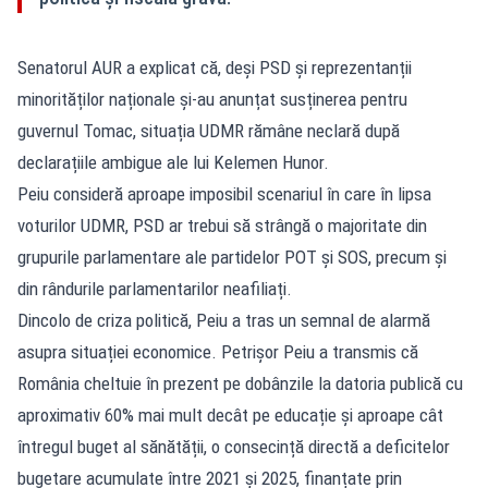
Senatorul AUR a explicat că, deși PSD și reprezentanții
minorităților naționale și-au anunțat susținerea pentru
guvernul Tomac, situația UDMR rămâne neclară după
declarațiile ambigue ale lui Kelemen Hunor.
Peiu consideră aproape imposibil scenariul în care în lipsa
voturilor UDMR, PSD ar trebui să strângă o majoritate din
grupurile parlamentare ale partidelor POT și SOS, precum și
din rândurile parlamentarilor neafiliați.
Dincolo de criza politică, Peiu a tras un semnal de alarmă
asupra situației economice. Petrișor Peiu a transmis că
România cheltuie în prezent pe dobânzile la datoria publică cu
aproximativ 60% mai mult decât pe educație și aproape cât
întregul buget al sănătății, o consecință directă a deficitelor
bugetare acumulate între 2021 și 2025, finanțate prin