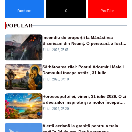
Facebook
X
YouTube
POPULAR
Incendiu de proporții la Mănăstirea
Bisericani din Neamț. O persoană a fost
găsită carbonizată - FOTO/ VIDEO
31 iul. 2026, 07:05
Sărbătoarea zilei: Postul Adormirii Maicii
Domnului începe astăzi, 31 iulie
31 iul. 2026, 07:10
Horoscopul zilei, vineri, 31 iulie 2026. O zi
a deciziilor inspirate și a noilor începuturi.
Vezi zodiile vizate
31 iul. 2026, 07:20
Alertă aeriană la graniță pentru a treia
oară în 24 de ore. Două aeronave