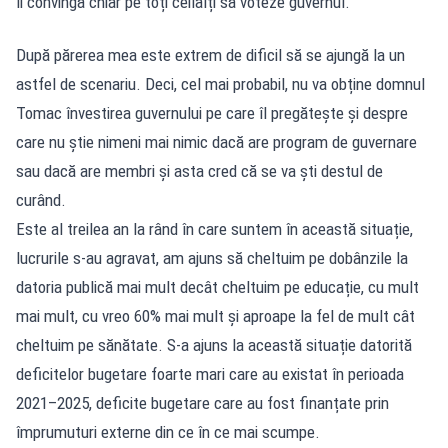
îi convingă chiar pe toți ceilalți să voteze guvernul.
După părerea mea este extrem de dificil să se ajungă la un
astfel de scenariu. Deci, cel mai probabil, nu va obține domnul
Tomac învestirea guvernului pe care îl pregătește și despre
care nu știe nimeni mai nimic dacă are program de guvernare
sau dacă are membri și asta cred că se va ști destul de
curând.
Este al treilea an la rând în care suntem în această situație,
lucrurile s-au agravat, am ajuns să cheltuim pe dobânzile la
datoria publică mai mult decât cheltuim pe educație, cu mult
mai mult, cu vreo 60% mai mult și aproape la fel de mult cât
cheltuim pe sănătate. S-a ajuns la această situație datorită
deficitelor bugetare foarte mari care au existat în perioada
2021–2025, deficite bugetare care au fost finanțate prin
împrumuturi externe din ce în ce mai scumpe.