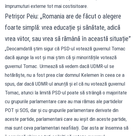
împrumuturi externe tot mai costisitoare.
Petrișor Peiu: „Romania are de făcut o alegere
foarte simplă: vrea educație și sănătate, adică
vrea viitor, sau vrea să rămână în această situație”
„Deocamdată știm sigur că PSD-ul votează guvernul Tomac
dacă ajunge la vot și mai știm că și minoritățile votează
guvernul Tomac. Urmează să vedem dacă UDMR-ul se
hotărăște, nu a fost prea clar domnul Kelemen în ceea ce a
spus, dar dacă UDMR-ul anunță și el că nu votează guvernul
Tomac, atunci la limită PSD-ul poate să strângă o majoritate
cu grupurile parlamentare care au mai rămas ale partidelor
POT și SOS, dar și cu grupurile parlamentare derivate din
aceste partide, parlamentarii care au ieșit din aceste partide,
mai sunt ceva parlamentari neafiliați. Dar asta ar însemna să