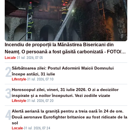
Incendiu de proporții la Mănăstirea Bisericani din
Neamț. O persoană a fost găsită carbonizată - FOTO/
Locale
·
31 iul. 2026, 07:05
VIDEO
2
Sărbătoarea zilei: Postul Adormirii Maicii Domnului
începe astăzi, 31 iulie
Lifestyle
-
31 iul. 2026, 07:10
3
Horoscopul zilei, vineri, 31 iulie 2026. O zi a deciziilor
inspirate și a noilor începuturi. Vezi zodiile vizate
Lifestyle
-
31 iul. 2026, 07:20
4
Alertă aeriană la graniță pentru a treia oară în 24 de ore.
Două aeronave Eurofighter britanice au fost ridicate de la
sol
Locale
-
31 iul. 2026, 07:24