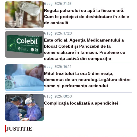
6 aug. 2026, 21:53
Regula paharului cu apă la fiecare oră.
Cum te protejezi de deshidratare în zilele
de caniculă
6 aug. 2026, 17:20
Este oficial. Agenția Medicamentului a
blocat Colebil și Panczebil de la
comercializare în farmacii. Probleme cu
substanța activă din compoziție
6 aug. 2026, 16:11
Mitul trezitului la ora 5 dimineața,
demontat de un neurolog.Legătura dintre
somn și performanța creierului
6 aug. 2026, 08:50
Complicația localizată a apendicitei
JUSTITIE