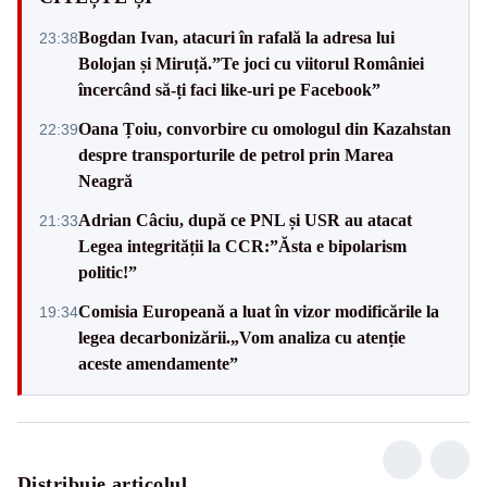
Bogdan Ivan, atacuri în rafală la adresa lui
23:38
Bolojan și Miruță.”Te joci cu viitorul României
încercând să-ți faci like-uri pe Facebook”
Oana Țoiu, convorbire cu omologul din Kazahstan
22:39
despre transporturile de petrol prin Marea
Neagră
Adrian Câciu, după ce PNL și USR au atacat
21:33
Legea integrității la CCR:”Ăsta e bipolarism
politic!”
Comisia Europeană a luat în vizor modificările la
19:34
legea decarbonizării.„Vom analiza cu atenție
aceste amendamente”
Distribuie articolul