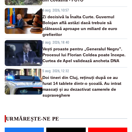
6 aug. 2026, 10:57
Zi decisivă la Înalta Curte. Guvernul
Bolojan află astăzi dacă trebuie să
plătească aproape un miliard de euro
grefierilor
5 aug. 2026, 18:40
Vești proaste pentru „Generalul Negru”.
Procesul lui Florian Coldea poate începe.
Curtea de Apel validează ancheta DNA
5 aug. 2026, 12:32
Doi tineri din Cluj, reținuți după ce au
furat 14 tablete dintr-o școală. Au intrat
mascați și au dezactivat camerele de
supraveghere
URMĂREȘTE-NE PE