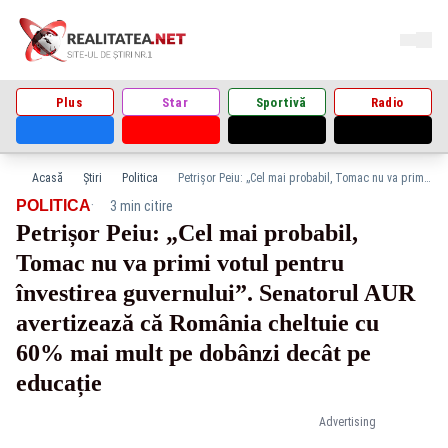
Plus
Star
Sportivă
Radio
Acasă
Știri
Politica
Petrișor Peiu: „Cel mai probabil, Tomac nu va primi votul pentru învestirea guvernului”. Senatorul AUR avertizează că România cheltuie cu 60% mai mult pe dobânzi decât pe educație
·
POLITICA
3 min citire
Petrișor Peiu: „Cel mai probabil,
Tomac nu va primi votul pentru
învestirea guvernului”. Senatorul AUR
avertizează că România cheltuie cu
60% mai mult pe dobânzi decât pe
educație
Advertising