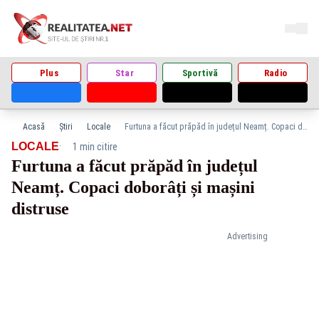
Plus
Star
Sportivă
Radio
Acasă
Știri
Locale
Furtuna a făcut prăpăd în județul Neamț. Copaci doborâți și mașini distruse
·
LOCALE
1 min citire
Furtuna a făcut prăpăd în județul
Neamț. Copaci doborâți și mașini
distruse
Advertising