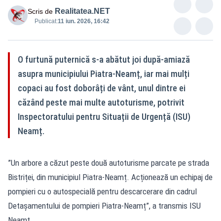
Realitatea.NET
Scris de
Publicat:
11 iun. 2026, 16:42
O furtună puternică s-a abătut joi după-amiază
asupra municipiului Piatra-Neamț, iar mai mulți
copaci au fost doborâți de vânt, unul dintre ei
căzând peste mai multe autoturisme, potrivit
Inspectoratului pentru Situații de Urgență (ISU)
Neamț.
”Un arbore a căzut peste două autoturisme parcate pe strada
Bistriței, din municipiul Piatra-Neamț. Acționează un echipaj de
pompieri cu o autospecială pentru descarcerare din cadrul
Detașamentului de pompieri Piatra-Neamț”, a transmis ISU
Neamț.