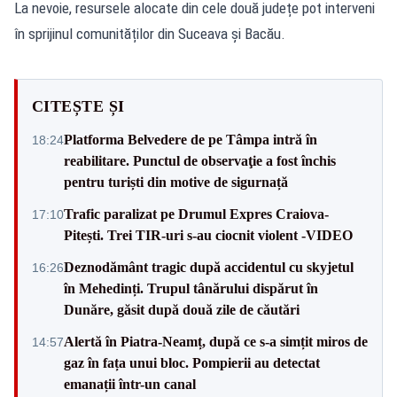
La nevoie, resursele alocate din cele două județe pot interveni
în sprijinul comunităților din Suceava și Bacău.
CITEȘTE ȘI
Platforma Belvedere de pe Tâmpa intră în
18:24
reabilitare. Punctul de observaţie a fost închis
pentru turiști din motive de sigurnață
Trafic paralizat pe Drumul Expres Craiova-
17:10
Pitești. Trei TIR-uri s-au ciocnit violent -VIDEO
Deznodământ tragic după accidentul cu skyjetul
16:26
în Mehedinți. Trupul tânărului dispărut în
Dunăre, găsit după două zile de căutări
Alertă în Piatra-Neamț, după ce s-a simțit miros de
14:57
gaz în fața unui bloc. Pompierii au detectat
emanații într-un canal