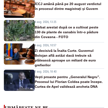
ÎCCJ amână până pe 20 august verdictul
în procesul dintre magistrați și Guvern
6 aug. 2026, 13:25
Bărbat arestat după ce a cultivat peste
130 de plante de canabis într-o pădure
din Covasna - FOTO
6 aug. 2026, 10:57
Zi decisivă la Înalta Curte. Guvernul
Bolojan află astăzi dacă trebuie să
plătească aproape un miliard de euro
grefierilor
5 aug. 2026, 18:40
Vești proaste pentru „Generalul Negru”.
Procesul lui Florian Coldea poate începe.
Curtea de Apel validează ancheta DNA
URMĂREȘTE-NE PE