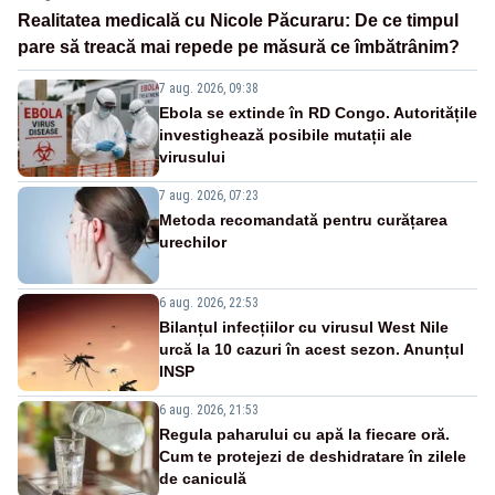
Realitatea medicală cu Nicole Păcuraru: De ce timpul
pare să treacă mai repede pe măsură ce îmbătrânim?
7 aug. 2026, 09:38
Ebola se extinde în RD Congo. Autoritățile
investighează posibile mutații ale
virusului
7 aug. 2026, 07:23
Metoda recomandată pentru curățarea
urechilor
6 aug. 2026, 22:53
Bilanțul infecțiilor cu virusul West Nile
urcă la 10 cazuri în acest sezon. Anunțul
INSP
6 aug. 2026, 21:53
Regula paharului cu apă la fiecare oră.
Cum te protejezi de deshidratare în zilele
de caniculă