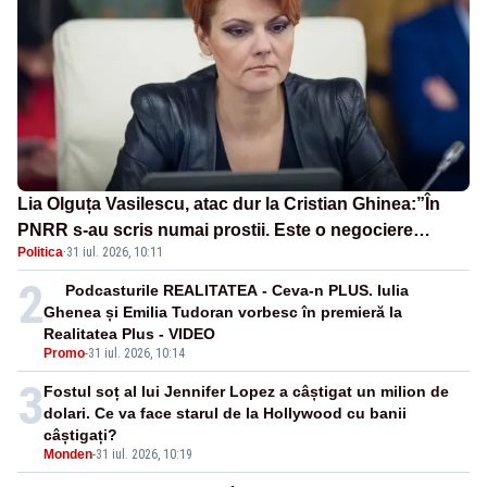
Lia Olguța Vasilescu, atac dur la Cristian Ghinea:”În
PNRR s-au scris numai prostii. Este o negociere
Politica
·
31 iul. 2026, 10:11
proastă pe care a făcut-o”
2
Podcasturile REALITATEA - Ceva-n PLUS. Iulia
Ghenea și Emilia Tudoran vorbesc în premieră la
Realitatea Plus - VIDEO
Promo
-
31 iul. 2026, 10:14
3
Fostul soț al lui Jennifer Lopez a câștigat un milion de
dolari. Ce va face starul de la Hollywood cu banii
câștigați?
Monden
-
31 iul. 2026, 10:19