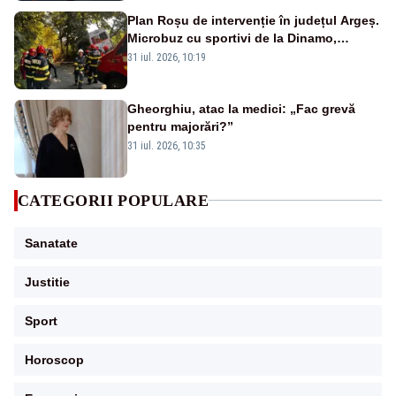
Plan Roșu de intervenție în județul Argeș.
Microbuz cu sportivi de la Dinamo,
implicat într-un accident grav. Un tânăr a
31 iul. 2026, 10:19
murit -FOTO/VIDEO
Gheorghiu, atac la medici: „Fac grevă
pentru majorări?”
31 iul. 2026, 10:35
CATEGORII POPULARE
Sanatate
Justitie
Sport
Horoscop