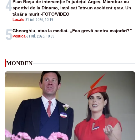
4
Plan Roșu de intervenție în județul Argeș. Microbuz cu
sportivi de la Dinamo, implicat într-un accident grav. Un
tânăr a murit -FOTO/VIDEO
Locale
-
31 iul. 2026, 10:19
5
Gheorghiu, atac la medici: „Fac grevă pentru majorări?”
Politica
-
31 iul. 2026, 10:35
MONDEN