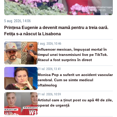
5 aug. 2026, 14:06
Prințesa Eugenie a devenit mamă pentru a treia oară.
Fetița s-a născut la Lisabona
5 aug. 2026, 10:46
Influencer mexican, împușcat mortal în
timpul unei transmisiuni live pe TikTok.
Atacul a fost surprins în direct
31 iul. 2026, 13:41
Monica Pop a suferit un accident vascular
cerebral. Cum se simte medicul
oftalmolog
31 iul. 2026, 10:59
Artistul care a ținut post cu apă 40 de zile,
operat de urgență