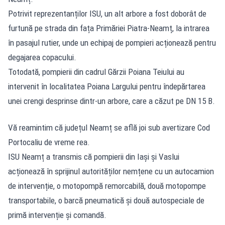
Potrivit reprezentanților ISU, un alt arbore a fost doborât de
furtună pe strada din fața Primăriei Piatra-Neamț, la intrarea
în pasajul rutier, unde un echipaj de pompieri acționează pentru
degajarea copacului.
Totodată, pompierii din cadrul Gărzii Poiana Teiului au
intervenit în localitatea Poiana Largului pentru îndepărtarea
unei crengi desprinse dintr-un arbore, care a căzut pe DN 15 B.
Vă reamintim că județul Neamț se află joi sub avertizare Cod
Portocaliu de vreme rea.
ISU Neamț a transmis că pompierii din Iași și Vaslui
acționează în sprijinul autorităților nemțene cu un autocamion
de intervenție, o motopompă remorcabilă, două motopompe
transportabile, o barcă pneumatică și două autospeciale de
primă intervenție și comandă.