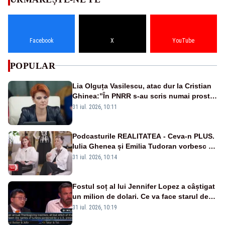
Facebook
X
YouTube
POPULAR
Lia Olguța Vasilescu, atac dur la Cristian
Ghinea:”În PNRR s-au scris numai prostii.
Este o negociere proastă pe care a făcut-
31 iul. 2026, 10:11
o”
Podcasturile REALITATEA - Ceva-n PLUS.
Iulia Ghenea și Emilia Tudoran vorbesc în
premieră la Realitatea Plus - VIDEO
31 iul. 2026, 10:14
Fostul soț al lui Jennifer Lopez a câștigat
un milion de dolari. Ce va face starul de la
Hollywood cu banii câștigați?
31 iul. 2026, 10:19