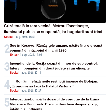
Criză totală în țara vecină. Metroul încetinește,
iluminatul public se suspendă, iar bugetarii sunt trimiși
Social
·
1 aug. 2026, 16:51
să lucreze de acasă
2
Șoc în Kosovo. Rămășițele umane, găsite într-o groapă
comună din războiul din anii 1990
Extern
-
1 aug. 2026, 17:06
3
Incendiul de la Reșița scapă din nou de sub control.
Intervin pompieri din două județe și un elicopter
Social
-
1 aug. 2026, 17:11
4
Românii refuză noile restricții impuse de Bolojan.
„Economie să facă la Palatul Victoria!”
Social
-
1 aug. 2026, 17:27
5
Interceptări-bombă în dosarul de corupție de la Uzina
Mecanică București. Discuții deschise despre șpăgi,
întâlniri și influență