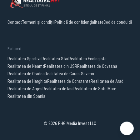
Contact
Termeni și condiții
Politică de confidențialitate
Cod de conduită
Parteneri:
Realitatea Sportiva
Realitatea Star
Realitatea Ecologista
Realitatea de Neamt
Realitatea din USR
Realitatea de Covasna
Realitatea de Oradea
Realitatea de Caras-Severin
Realitatea de Harghita
Realitatea de Constanta
Realitatea de Arad
Realitatea de Arges
Realitatea de Iasi
Realitatea de Satu Mare
Realitatea din Spania
© 2026 PHG Media Invest LLC
Facebook
YouTube
X
TikTok