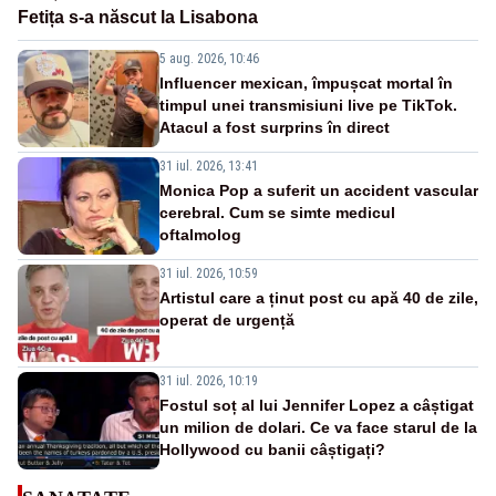
Fetița s-a născut la Lisabona
5 aug. 2026, 10:46
Influencer mexican, împușcat mortal în
timpul unei transmisiuni live pe TikTok.
Atacul a fost surprins în direct
31 iul. 2026, 13:41
Monica Pop a suferit un accident vascular
cerebral. Cum se simte medicul
oftalmolog
31 iul. 2026, 10:59
Artistul care a ținut post cu apă 40 de zile,
operat de urgență
31 iul. 2026, 10:19
Fostul soț al lui Jennifer Lopez a câștigat
un milion de dolari. Ce va face starul de la
Hollywood cu banii câștigați?