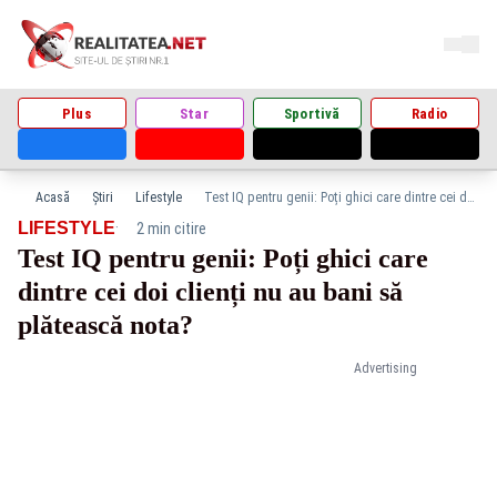
Plus
Star
Sportivă
Radio
Acasă
Știri
Lifestyle
Test IQ pentru genii: Poți ghici care dintre cei doi clienți nu au bani să plătească nota?
·
LIFESTYLE
2 min citire
Test IQ pentru genii: Poți ghici care
dintre cei doi clienți nu au bani să
plătească nota?
Advertising