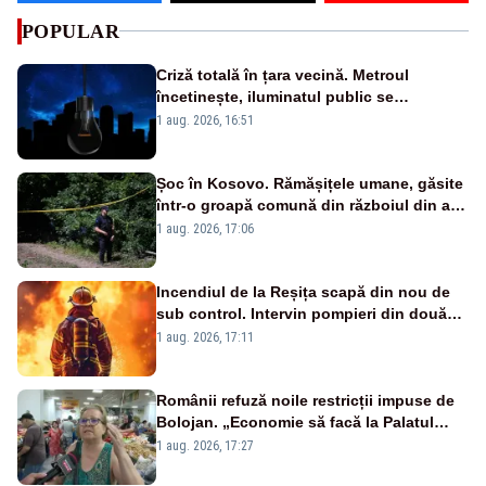
POPULAR
Criză totală în țara vecină. Metroul
încetinește, iluminatul public se
suspendă, iar bugetarii sunt trimiși să
1 aug. 2026, 16:51
lucreze de acasă
Șoc în Kosovo. Rămășițele umane, găsite
într-o groapă comună din războiul din anii
1990
1 aug. 2026, 17:06
Incendiul de la Reșița scapă din nou de
sub control. Intervin pompieri din două
județe și un elicopter
1 aug. 2026, 17:11
Românii refuză noile restricții impuse de
Bolojan. „Economie să facă la Palatul
Victoria!”
1 aug. 2026, 17:27