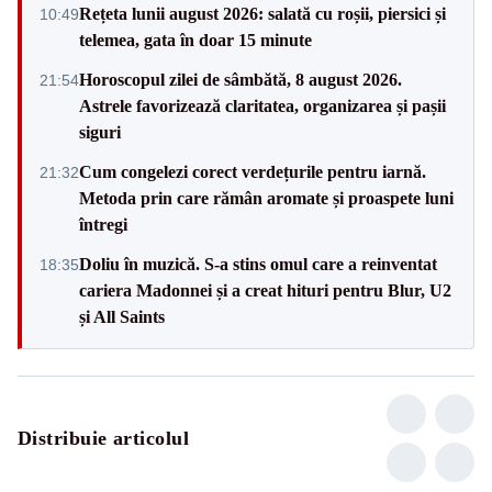
Rețeta lunii august 2026: salată cu roșii, piersici și
10:49
telemea, gata în doar 15 minute
Horoscopul zilei de sâmbătă, 8 august 2026.
21:54
Astrele favorizează claritatea, organizarea și pașii
siguri
Cum congelezi corect verdețurile pentru iarnă.
21:32
Metoda prin care rămân aromate și proaspete luni
întregi
Doliu în muzică. S-a stins omul care a reinventat
18:35
cariera Madonnei și a creat hituri pentru Blur, U2
și All Saints
Distribuie articolul