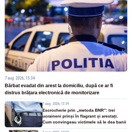
7 aug. 2026, 15:34
Bărbat evadat din arest la domiciliu, după ce ar fi
distrus brățara electronică de monitorizare
7 aug. 2026, 13:39
Escrocherie prin „metoda BNR”: trei
ucraineni prinși în flagrant și arestați.
Cum convingeau victimele să le dea banii