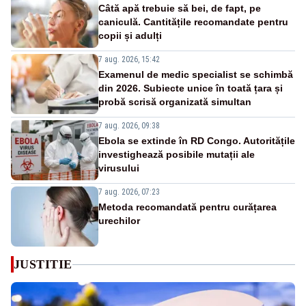
Câtă apă trebuie să bei, de fapt, pe
caniculă. Cantitățile recomandate pentru
copii și adulți
7 aug. 2026, 15:42
Examenul de medic specialist se schimbă
din 2026. Subiecte unice în toată țara și
probă scrisă organizată simultan
7 aug. 2026, 09:38
Ebola se extinde în RD Congo. Autoritățile
investighează posibile mutații ale
virusului
7 aug. 2026, 07:23
Metoda recomandată pentru curățarea
urechilor
JUSTITIE