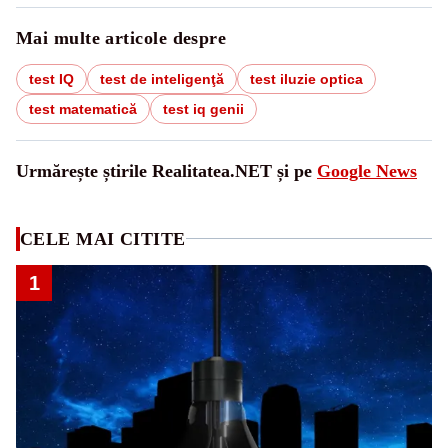
Mai multe articole despre
test IQ
test de inteligenţă
test iluzie optica
test matematică
test iq genii
Urmărește știrile Realitatea.NET și pe
Google News
CELE MAI CITITE
1