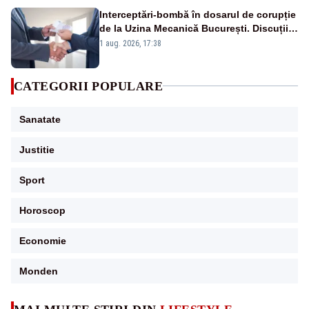
Interceptări-bombă în dosarul de corupție
de la Uzina Mecanică București. Discuții
deschise despre șpăgi, întâlniri și
1 aug. 2026, 17:38
influență
CATEGORII POPULARE
Sanatate
Justitie
Sport
Horoscop
Economie
Monden