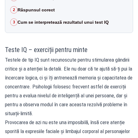
Răspunsul corect
2
Cum se interpretează rezultatul unui test IQ
3
Teste IQ – exerciții pentru minte
Testele de tip IQ sunt recunoscute pentru stimularea gândirii
critice și a atenției la detalii. Ele nu doar că te ajută să-ți pui la
încercare logica, ci și îți antrenează memoria și capacitatea de
concentrare. Psihologii folosesc frecvent astfel de exerciții
pentru a evalua nivelul de inteligență al unei persoane, dar și
pentru a observa modul în care aceasta rezolvă probleme în
situații-limită.
Provocarea de azi nu este una imposibilă, însă cere atenție
sporită la expresiile faciale și limbajul corporal al personajelor