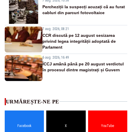
7 aug. 2026, 10:58
Percheziții la suspecți acuzați că au furat
cabluri din parcuri fotovoltaice
7 aug. 2026, 08:21
CCR discută pe 12 august sesizarea
privind legea integrității adoptată de
Parlament
6 aug. 2026, 16:49
ÎCCJ amână până pe 20 august verdictul
în procesul dintre magistrați și Guvern
URMĂREȘTE-NE PE
Facebook
X
YouTube